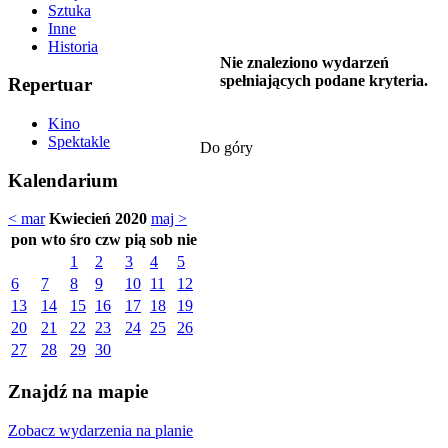
Sztuka
Inne
Historia
Nie znaleziono wydarzeń
spełniających podane kryteria.
Repertuar
Kino
Spektakle
Do góry
Kalendarium
< mar
Kwiecień 2020
maj >
pon
wto
śro
czw
pią
sob
nie
1
2
3
4
5
6
7
8
9
10
11
12
13
14
15
16
17
18
19
20
21
22
23
24
25
26
27
28
29
30
Znajdź na mapie
Zobacz wydarzenia na planie