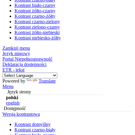
Kontrast biało-czarny
Kontrast żółto-czarny
Kontrast czarno-żółty
Kontrast czarno-zielony
Kontrast zielono-czarny
Kontrast żółto-niebieski
Kontrast niebiesko-żółty
Zamknij menu
Język migowy
Portal Niepełnosprawność
Deklaracja dostępności
ETR - tekst
Powered by
Translate
Menu
Język strony
polski
english
Dostępność
Wersja kontrastowa
Kontrast domyślny
Kontrast czarno-biały