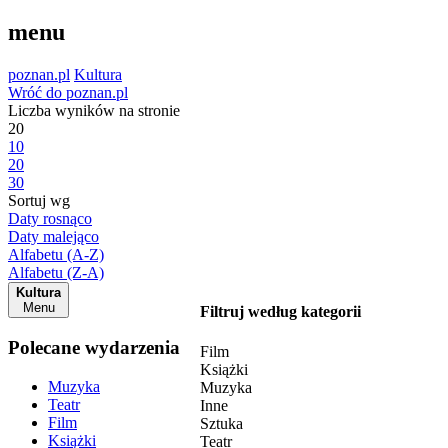
menu
poznan.pl
Kultura
Wróć do poznan.pl
Liczba wyników na stronie
20
10
20
30
Sortuj wg
Daty rosnąco
Daty malejąco
Alfabetu (A-Z)
Alfabetu (Z-A)
Kultura
Menu
Filtruj według kategorii
Polecane wydarzenia
Film
Książki
Muzyka
Muzyka
Teatr
Inne
Film
Sztuka
Książki
Teatr