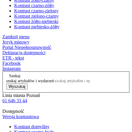
Kontrast żółto-czarny
Kontrast czarno-żółty
Kontrast czarno-zielony
Kontrast zielono-czarny
Kontrast żółto-niebieski
Kontrast niebiesko-żółty
Zamknij menu
Język migowy
Portal Niepełnosprawność
Deklaracja dostępności
ETR - tekst
Facebook
Instagram
Szukaj
szukaj artykułów i wydarzeń
Wyszukaj
Linia miasta Poznań
61 646 33 44
Dostępność
Wersja kontrastowa
Kontrast domyślny
Kontrast czarno-biały