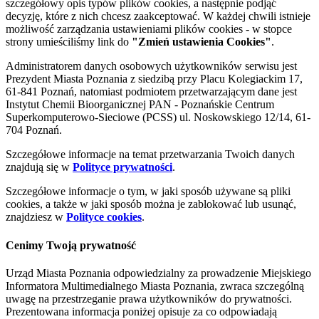
szczegółowy opis typów plików cookies, a następnie podjąć
decyzję, które z nich chcesz zaakceptować. W każdej chwili istnieje
możliwość zarządzania ustawieniami plików cookies - w stopce
strony umieściliśmy link do
"Zmień ustawienia Cookies"
.
Administratorem danych osobowych użytkowników serwisu jest
Prezydent Miasta Poznania z siedzibą przy Placu Kolegiackim 17,
61-841 Poznań, natomiast podmiotem przetwarzającym dane jest
Instytut Chemii Bioorganicznej PAN - Poznańskie Centrum
Superkomputerowo-Sieciowe (PCSS) ul. Noskowskiego 12/14, 61-
704 Poznań.
Szczegółowe informacje na temat przetwarzania Twoich danych
znajdują się w
Polityce prywatności
.
Szczegółowe informacje o tym, w jaki sposób używane są pliki
cookies, a także w jaki sposób można je zablokować lub usunąć,
znajdziesz w
Polityce cookies
.
Cenimy Twoją prywatność
Urząd Miasta Poznania odpowiedzialny za prowadzenie Miejskiego
Informatora Multimedialnego Miasta Poznania, zwraca szczególną
uwagę na przestrzeganie prawa użytkowników do prywatności.
Prezentowana informacja poniżej opisuje za co odpowiadają