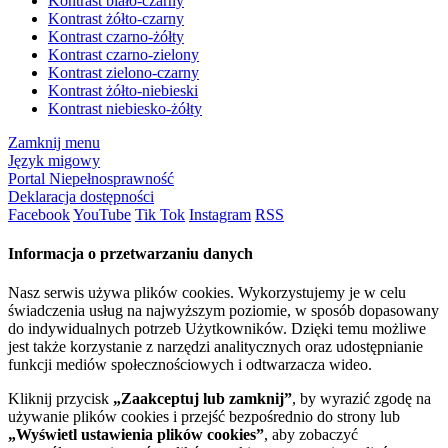
Kontrast biało-czarny
Kontrast żółto-czarny
Kontrast czarno-żółty
Kontrast czarno-zielony
Kontrast zielono-czarny
Kontrast żółto-niebieski
Kontrast niebiesko-żółty
Zamknij menu
Język migowy
Portal Niepełnosprawność
Deklaracja dostępności
Facebook
YouTube
Tik Tok
Instagram
RSS
Informacja o przetwarzaniu danych
Nasz serwis używa plików cookies. Wykorzystujemy je w celu
świadczenia usług na najwyższym poziomie, w sposób dopasowany
do indywidualnych potrzeb Użytkowników. Dzięki temu możliwe
jest także korzystanie z narzędzi analitycznych oraz udostępnianie
funkcji mediów społecznościowych i odtwarzacza wideo.
Kliknij przycisk
„Zaakceptuj lub zamknij”
, by wyrazić zgodę na
używanie plików cookies i przejść bezpośrednio do strony lub
„Wyświetl ustawienia plików cookies”
, aby zobaczyć