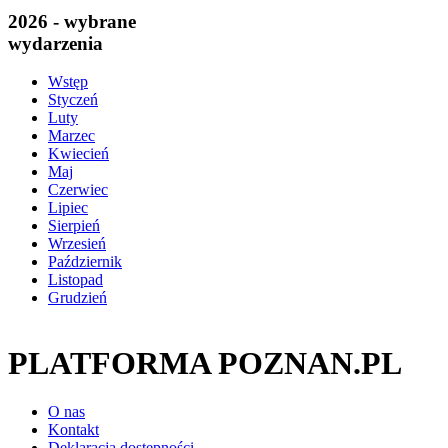
2026 - wybrane
wydarzenia
Wstęp
Styczeń
Luty
Marzec
Kwiecień
Maj
Czerwiec
Lipiec
Sierpień
Wrzesień
Październik
Listopad
Grudzień
PLATFORMA POZNAN.PL
O nas
Kontakt
Deklaracja dostępności