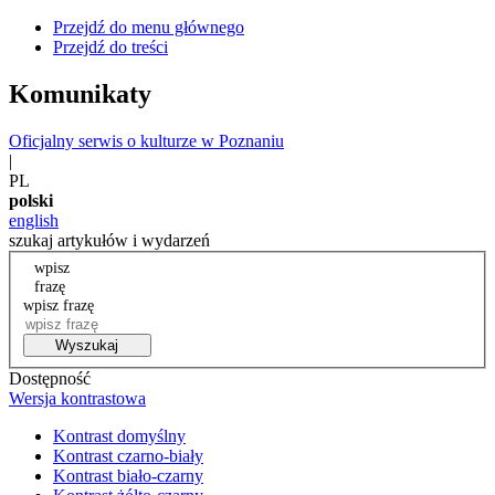
Przejdź do menu głównego
Przejdź do treści
Komunikaty
Oficjalny serwis o kulturze w Poznaniu
|
PL
polski
english
szukaj artykułów i wydarzeń
wpisz
frazę
wpisz frazę
Wyszukaj
Dostępność
Wersja kontrastowa
Kontrast domyślny
Kontrast czarno-biały
Kontrast biało-czarny