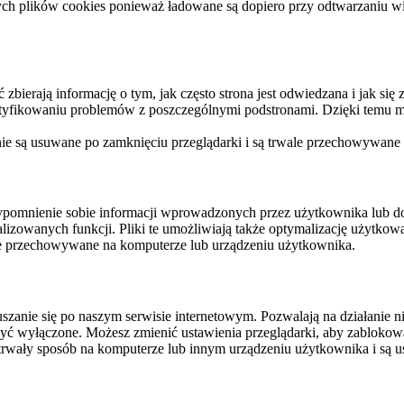
ych plików cookies ponieważ ładowane są dopiero przy odtwarzaniu wid
ierają informację o tym, jak często strona jest odwiedzana i jak się z 
ntyfikowaniu problemów z poszczególnymi podstronami. Dzięki temu mo
 nie są usuwane po zamknięciu przeglądarki i są trwale przechowywane
rzypomnienie sobie informacji wprowadzonych przez użytkownika lub 
nalizowanych funkcji. Pliki te umożliwiają także optymalizację użytko
ale przechowywane na komputerze lub urządzeniu użytkownika.
szanie się po naszym serwisie internetowym. Pozwalają na działanie ni
yć wyłączone. Możesz zmienić ustawienia przeglądarki, aby zablokować
trwały sposób na komputerze lub innym urządzeniu użytkownika i są u