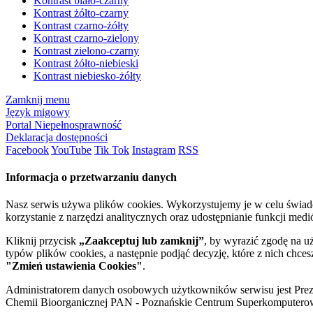
Kontrast biało-czarny
Kontrast żółto-czarny
Kontrast czarno-żółty
Kontrast czarno-zielony
Kontrast zielono-czarny
Kontrast żółto-niebieski
Kontrast niebiesko-żółty
Zamknij menu
Język migowy
Portal Niepełnosprawność
Deklaracja dostępności
Facebook
YouTube
Tik Tok
Instagram
RSS
Informacja o przetwarzaniu danych
Nasz serwis używa plików cookies. Wykorzystujemy je w celu świa
korzystanie z narzędzi analitycznych oraz udostępnianie funkcji me
Kliknij przycisk
„Zaakceptuj lub zamknij”
, by wyrazić zgodę na u
typów plików cookies, a następnie podjąć decyzję, które z nich chce
"Zmień ustawienia Cookies"
.
Administratorem danych osobowych użytkowników serwisu jest Prezyd
Chemii Bioorganicznej PAN - Poznańskie Centrum Superkomputerow