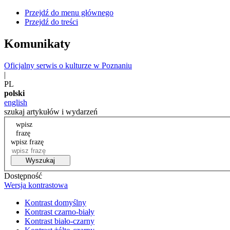
Przejdź do menu głównego
Przejdź do treści
Komunikaty
Oficjalny serwis o kulturze w Poznaniu
|
PL
polski
english
szukaj artykułów i wydarzeń
wpisz
frazę
wpisz frazę
Wyszukaj
Dostępność
Wersja kontrastowa
Kontrast domyślny
Kontrast czarno-biały
Kontrast biało-czarny