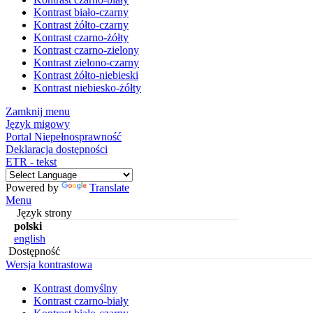
Kontrast biało-czarny
Kontrast żółto-czarny
Kontrast czarno-żółty
Kontrast czarno-zielony
Kontrast zielono-czarny
Kontrast żółto-niebieski
Kontrast niebiesko-żółty
Zamknij menu
Język migowy
Portal Niepełnosprawność
Deklaracja dostępności
ETR - tekst
Powered by
Translate
Menu
Język strony
polski
english
Dostępność
Wersja kontrastowa
Kontrast domyślny
Kontrast czarno-biały