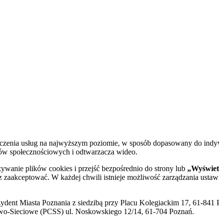
dczenia usług na najwyższym poziomie, w sposób dopasowany do indy
diów społecznościowych i odtwarzacza wideo.
żywanie plików cookies i przejść bezpośrednio do strony lub
„Wyświetl
sz zaakceptować. W każdej chwili istnieje możliwość zarządzania ustaw
ent Miasta Poznania z siedzibą przy Placu Kolegiackim 17, 61-841 P
o-Sieciowe (PCSS) ul. Noskowskiego 12/14, 61-704 Poznań.