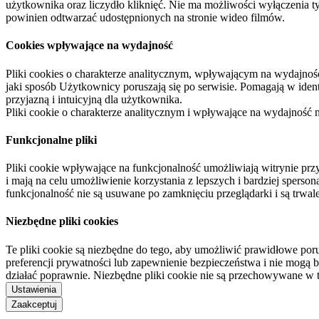
użytkownika oraz liczydło kliknięć. Nie ma możliwości wyłączenia t
powinien odtwarzać udostępnionych na stronie wideo filmów.
Cookies wpływające na wydajność
Pliki cookies o charakterze analitycznym, wpływającym na wydajność zb
jaki sposób Użytkownicy poruszają się po serwisie. Pomagają w ide
przyjazną i intuicyjną dla użytkownika.
Pliki cookie o charakterze analitycznym i wpływające na wydajność
Funkcjonalne pliki
Pliki cookie wpływające na funkcjonalność umożliwiają witrynie p
i mają na celu umożliwienie korzystania z lepszych i bardziej sperso
funkcjonalność nie są usuwane po zamknięciu przeglądarki i są trw
Niezbędne pliki cookies
Te pliki cookie są niezbędne do tego, aby umożliwić prawidłowe poru
preferencji prywatności lub zapewnienie bezpieczeństwa i nie mogą b
działać poprawnie. Niezbędne pliki cookie nie są przechowywane w 
Ustawienia
Zaakceptuj