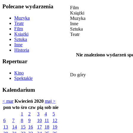
Polecane wydarzenia
Film
Książki
Muzyka
Muzyka
Teatr
Inne
Film
Sztuka
Książki
Teatr
Sztuka
Inne
Historia
Nie znaleziono wydarzeń spe
Repertuar
Kino
Do góry
Spektakle
Kalendarium
< mar
Kwiecień 2020
maj >
pon
wto
śro
czw
pią
sob
nie
1
2
3
4
5
6
7
8
9
10
11
12
13
14
15
16
17
18
19