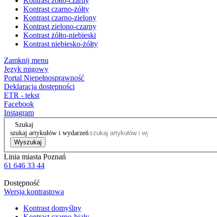
Kontrast żółto-czarny
Kontrast czarno-żółty
Kontrast czarno-zielony
Kontrast zielono-czarny
Kontrast żółto-niebieski
Kontrast niebiesko-żółty
Zamknij menu
Język migowy
Portal Niepełnosprawność
Deklaracja dostępności
ETR - tekst
Facebook
Instagram
Szukaj
szukaj artykułów i wydarzeń
Wyszukaj
Linia miasta Poznań
61 646 33 44
Dostępność
Wersja kontrastowa
Kontrast domyślny
Kontrast czarno-biały