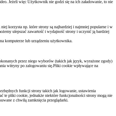
eo. Jeżeli więc Użytkownik nie godzi się na ich załadowanie, to nie
niej korzysta np. które strony są najbardziej i najmniej popularne i w
żemy ulepszać zawartość i wydajność strony i uczynić ją bardziej
 na komputerze lub urządzeniu użytkownika.
dokonanych przez niego wyborów (takich jak język, wyrażone zgody)
wania witryny po zalogowaniu się.Pliki cookie wpływające na
ezbędnych funkcji strony takich jak logowanie, ustawienia
 te pliki cookie, jednakże niektóre funkcjonalności strony mogą nie
suwane z chwilą zamknięcia przeglądarki.