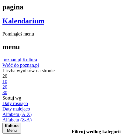
pagina
Kalendarium
Pominąłeś menu
menu
poznan.pl
Kultura
Wróć do poznan.pl
Liczba wyników na stronie
20
10
20
30
Sortuj wg
Daty rosnąco
Daty malejąco
Alfabetu (A-Z)
Alfabetu (Z-A)
Kultura
Menu
Filtruj według kategorii