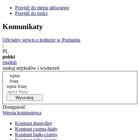
Przejdź do menu głównego
Przejdź do treści
Komunikaty
Oficjalny serwis o kulturze w Poznaniu
|
PL
polski
english
szukaj artykułów i wydarzeń
wpisz
frazę
wpisz frazę
Wyszukaj
Dostępność
Wersja kontrastowa
Kontrast domyślny
Kontrast czarno-biały
Kontrast biało-czarny