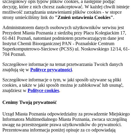
szczegółowy opis typów plików cookies, a następnie podjąć
decyzję, które z nich chcesz zaakceptować. W każdej chwili istnieje
możliwość zarządzania ustawieniami plików cookies - w stopce
strony umieściliśmy link do
"Zmień ustawienia Cookies"
.
Administratorem danych osobowych użytkowników serwisu jest
Prezydent Miasta Poznania z siedzibą przy Placu Kolegiackim 17,
61-841 Poznań, natomiast podmiotem przetwarzającym dane jest
Instytut Chemii Bioorganicznej PAN - Poznańskie Centrum
Superkomputerowo-Sieciowe (PCSS) ul. Noskowskiego 12/14, 61-
704 Poznań.
Szczegółowe informacje na temat przetwarzania Twoich danych
znajdują się w
Polityce prywatności
.
Szczegółowe informacje o tym, w jaki sposób używane są pliki
cookies, a także w jaki sposób można je zablokować lub usunąć,
znajdziesz w
Polityce cookies
.
Cenimy Twoją prywatność
Urząd Miasta Poznania odpowiedzialny za prowadzenie Miejskiego
Informatora Multimedialnego Miasta Poznania, zwraca szczególną
uwagę na przestrzeganie prawa użytkowników do prywatności.
Prezentowana informacja poniżej opisuje za co odpowiadają