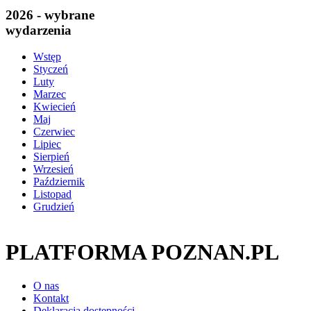
2026 - wybrane
wydarzenia
Wstęp
Styczeń
Luty
Marzec
Kwiecień
Maj
Czerwiec
Lipiec
Sierpień
Wrzesień
Październik
Listopad
Grudzień
PLATFORMA POZNAN.PL
O nas
Kontakt
Deklaracja dostępności