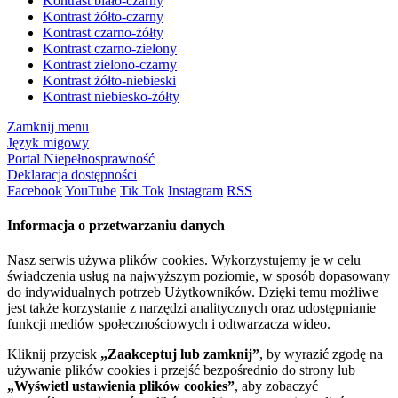
Kontrast biało-czarny
Kontrast żółto-czarny
Kontrast czarno-żółty
Kontrast czarno-zielony
Kontrast zielono-czarny
Kontrast żółto-niebieski
Kontrast niebiesko-żółty
Zamknij menu
Język migowy
Portal Niepełnosprawność
Deklaracja dostępności
Facebook
YouTube
Tik Tok
Instagram
RSS
Informacja o przetwarzaniu danych
Nasz serwis używa plików cookies. Wykorzystujemy je w celu
świadczenia usług na najwyższym poziomie, w sposób dopasowany
do indywidualnych potrzeb Użytkowników. Dzięki temu możliwe
jest także korzystanie z narzędzi analitycznych oraz udostępnianie
funkcji mediów społecznościowych i odtwarzacza wideo.
Kliknij przycisk
„Zaakceptuj lub zamknij”
, by wyrazić zgodę na
używanie plików cookies i przejść bezpośrednio do strony lub
„Wyświetl ustawienia plików cookies”
, aby zobaczyć