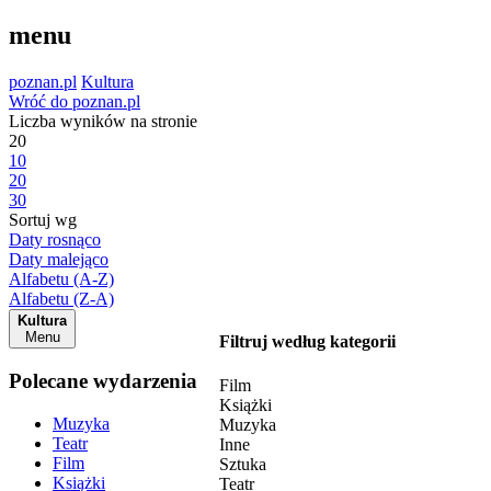
menu
poznan.pl
Kultura
Wróć do poznan.pl
Liczba wyników na stronie
20
10
20
30
Sortuj wg
Daty rosnąco
Daty malejąco
Alfabetu (A-Z)
Alfabetu (Z-A)
Kultura
Menu
Filtruj według kategorii
Polecane wydarzenia
Film
Książki
Muzyka
Muzyka
Teatr
Inne
Film
Sztuka
Książki
Teatr