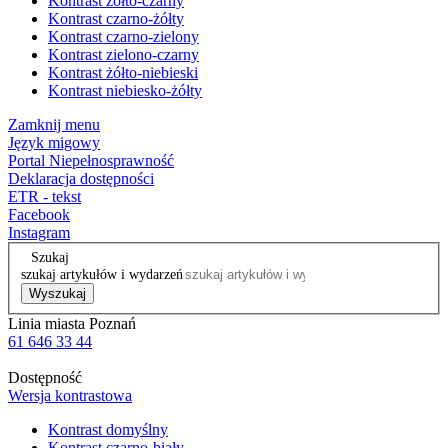
Kontrast żółto-czarny
Kontrast czarno-żółty
Kontrast czarno-zielony
Kontrast zielono-czarny
Kontrast żółto-niebieski
Kontrast niebiesko-żółty
Zamknij menu
Język migowy
Portal Niepełnosprawność
Deklaracja dostępności
ETR - tekst
Facebook
Instagram
Szukaj
szukaj artykułów i wydarzeń
Wyszukaj
Linia miasta Poznań
61 646 33 44
Dostępność
Wersja kontrastowa
Kontrast domyślny
Kontrast czarno-biały