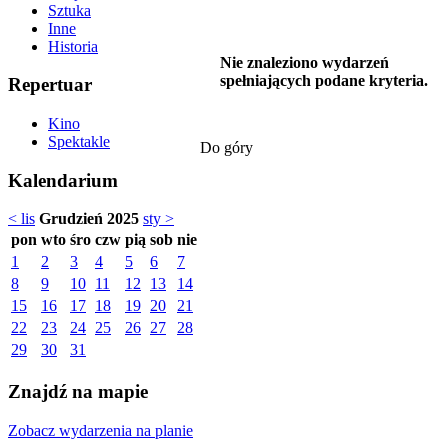
Sztuka
Inne
Historia
Nie znaleziono wydarzeń
spełniających podane kryteria.
Repertuar
Kino
Spektakle
Do góry
Kalendarium
< lis
Grudzień 2025
sty >
pon
wto
śro
czw
pią
sob
nie
1
2
3
4
5
6
7
8
9
10
11
12
13
14
15
16
17
18
19
20
21
22
23
24
25
26
27
28
29
30
31
Znajdź na mapie
Zobacz wydarzenia na planie