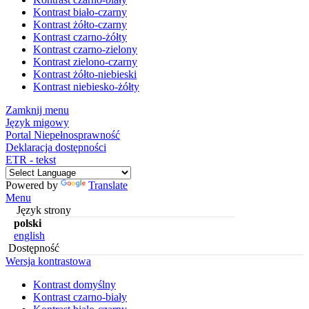
Kontrast biało-czarny
Kontrast żółto-czarny
Kontrast czarno-żółty
Kontrast czarno-zielony
Kontrast zielono-czarny
Kontrast żółto-niebieski
Kontrast niebiesko-żółty
Zamknij menu
Język migowy
Portal Niepełnosprawność
Deklaracja dostępności
ETR - tekst
Powered by
Translate
Menu
Język strony
polski
english
Dostępność
Wersja kontrastowa
Kontrast domyślny
Kontrast czarno-biały