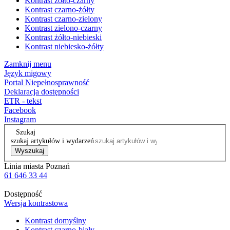
Kontrast żółto-czarny
Kontrast czarno-żółty
Kontrast czarno-zielony
Kontrast zielono-czarny
Kontrast żółto-niebieski
Kontrast niebiesko-żółty
Zamknij menu
Język migowy
Portal Niepełnosprawność
Deklaracja dostępności
ETR - tekst
Facebook
Instagram
Szukaj
szukaj artykułów i wydarzeń
Wyszukaj
Linia miasta Poznań
61 646 33 44
Dostępność
Wersja kontrastowa
Kontrast domyślny
Kontrast czarno-biały