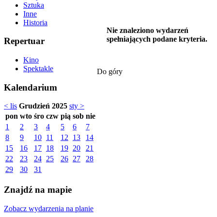
Sztuka
Inne
Historia
Nie znaleziono wydarzeń
spełniających podane kryteria.
Repertuar
Kino
Spektakle
Do góry
Kalendarium
< lis
Grudzień 2025
sty >
pon
wto
śro
czw
pią
sob
nie
1
2
3
4
5
6
7
8
9
10
11
12
13
14
15
16
17
18
19
20
21
22
23
24
25
26
27
28
29
30
31
Znajdź na mapie
Zobacz wydarzenia na planie