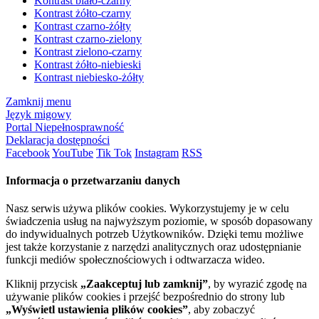
Kontrast biało-czarny
Kontrast żółto-czarny
Kontrast czarno-żółty
Kontrast czarno-zielony
Kontrast zielono-czarny
Kontrast żółto-niebieski
Kontrast niebiesko-żółty
Zamknij menu
Język migowy
Portal Niepełnosprawność
Deklaracja dostępności
Facebook
YouTube
Tik Tok
Instagram
RSS
Informacja o przetwarzaniu danych
Nasz serwis używa plików cookies. Wykorzystujemy je w celu
świadczenia usług na najwyższym poziomie, w sposób dopasowany
do indywidualnych potrzeb Użytkowników. Dzięki temu możliwe
jest także korzystanie z narzędzi analitycznych oraz udostępnianie
funkcji mediów społecznościowych i odtwarzacza wideo.
Kliknij przycisk
„Zaakceptuj lub zamknij”
, by wyrazić zgodę na
używanie plików cookies i przejść bezpośrednio do strony lub
„Wyświetl ustawienia plików cookies”
, aby zobaczyć