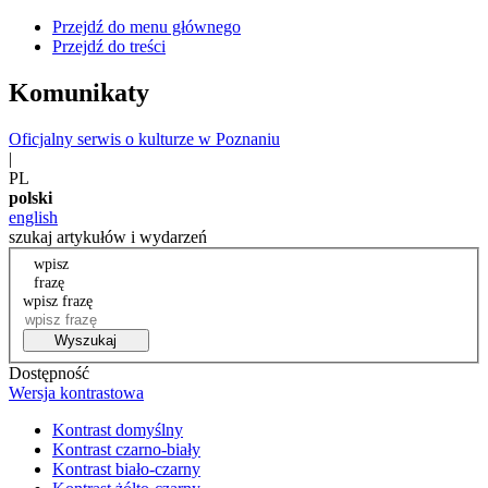
Przejdź do menu głównego
Przejdź do treści
Komunikaty
Oficjalny serwis o kulturze w Poznaniu
|
PL
polski
english
szukaj artykułów i wydarzeń
wpisz
frazę
wpisz frazę
Wyszukaj
Dostępność
Wersja kontrastowa
Kontrast domyślny
Kontrast czarno-biały
Kontrast biało-czarny