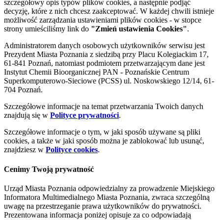
szczegółowy opis typów plików cookies, a następnie podjąć
decyzję, które z nich chcesz zaakceptować. W każdej chwili istnieje
możliwość zarządzania ustawieniami plików cookies - w stopce
strony umieściliśmy link do
"Zmień ustawienia Cookies"
.
Administratorem danych osobowych użytkowników serwisu jest
Prezydent Miasta Poznania z siedzibą przy Placu Kolegiackim 17,
61-841 Poznań, natomiast podmiotem przetwarzającym dane jest
Instytut Chemii Bioorganicznej PAN - Poznańskie Centrum
Superkomputerowo-Sieciowe (PCSS) ul. Noskowskiego 12/14, 61-
704 Poznań.
Szczegółowe informacje na temat przetwarzania Twoich danych
znajdują się w
Polityce prywatności
.
Szczegółowe informacje o tym, w jaki sposób używane są pliki
cookies, a także w jaki sposób można je zablokować lub usunąć,
znajdziesz w
Polityce cookies
.
Cenimy Twoją prywatność
Urząd Miasta Poznania odpowiedzialny za prowadzenie Miejskiego
Informatora Multimedialnego Miasta Poznania, zwraca szczególną
uwagę na przestrzeganie prawa użytkowników do prywatności.
Prezentowana informacja poniżej opisuje za co odpowiadają