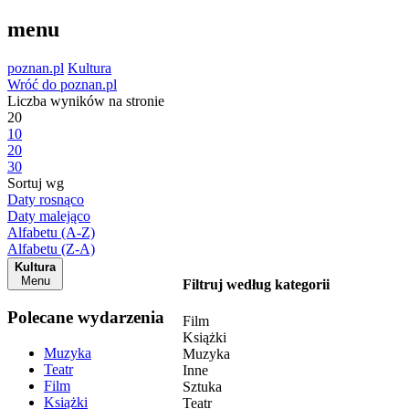
menu
poznan.pl
Kultura
Wróć do poznan.pl
Liczba wyników na stronie
20
10
20
30
Sortuj wg
Daty rosnąco
Daty malejąco
Alfabetu (A-Z)
Alfabetu (Z-A)
Kultura
Menu
Filtruj według kategorii
Polecane wydarzenia
Film
Książki
Muzyka
Muzyka
Teatr
Inne
Film
Sztuka
Książki
Teatr