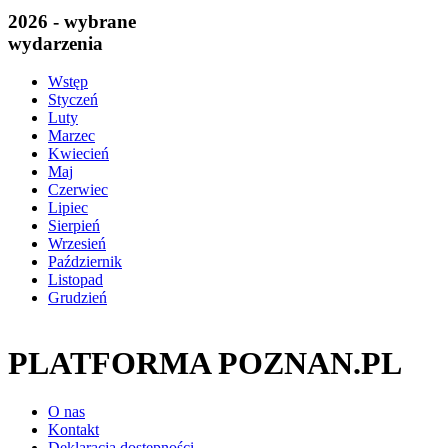
2026 - wybrane
wydarzenia
Wstęp
Styczeń
Luty
Marzec
Kwiecień
Maj
Czerwiec
Lipiec
Sierpień
Wrzesień
Październik
Listopad
Grudzień
PLATFORMA POZNAN.PL
O nas
Kontakt
Deklaracja dostępności