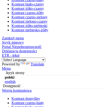
Kontrast biało-czarny
Kontrast żółto-czarny
Kontrast czarno-żółty
Kontrast czarno-zielony
Kontrast zielono-czarny
Kontrast żółto-niebieski
Kontrast niebiesko-żółty
Zamknij menu
Język migowy
Portal Niepełnosprawność
Deklaracja dostępności
ETR - tekst
Powered by
Translate
Menu
Język strony
polski
english
Dostępność
Wersja kontrastowa
Kontrast domyślny
Kontrast czarno-biały