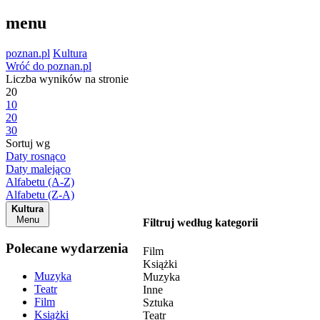
menu
poznan.pl
Kultura
Wróć do poznan.pl
Liczba wyników na stronie
20
10
20
30
Sortuj wg
Daty rosnąco
Daty malejąco
Alfabetu (A-Z)
Alfabetu (Z-A)
Kultura
Menu
Filtruj według kategorii
Polecane wydarzenia
Film
Książki
Muzyka
Muzyka
Teatr
Inne
Film
Sztuka
Książki
Teatr