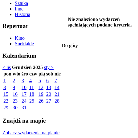
Sztuka
Inne
Historia
Nie znaleziono wydarzeń
spełniających podane kryteria.
Repertuar
Kino
Spektakle
Do góry
Kalendarium
< lis
Grudzień 2025
sty >
pon
wto
śro
czw
pią
sob
nie
1
2
3
4
5
6
7
8
9
10
11
12
13
14
15
16
17
18
19
20
21
22
23
24
25
26
27
28
29
30
31
Znajdź na mapie
Zobacz wydarzenia na planie