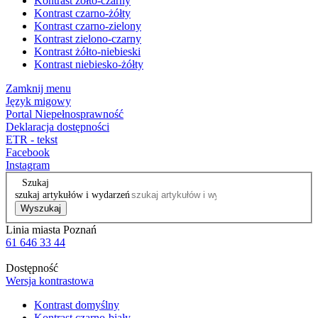
Kontrast żółto-czarny
Kontrast czarno-żółty
Kontrast czarno-zielony
Kontrast zielono-czarny
Kontrast żółto-niebieski
Kontrast niebiesko-żółty
Zamknij menu
Język migowy
Portal Niepełnosprawność
Deklaracja dostępności
ETR - tekst
Facebook
Instagram
Szukaj
szukaj artykułów i wydarzeń
Wyszukaj
Linia miasta Poznań
61 646 33 44
Dostępność
Wersja kontrastowa
Kontrast domyślny
Kontrast czarno-biały