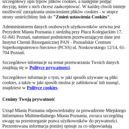
szczegółowy opis typów plików cookies, a następnie podjąć
decyzję, które z nich chcesz zaakceptować. W każdej chwili istnieje
możliwość zarządzania ustawieniami plików cookies - w stopce
strony umieściliśmy link do
"Zmień ustawienia Cookies"
.
Administratorem danych osobowych użytkowników serwisu jest
Prezydent Miasta Poznania z siedzibą przy Placu Kolegiackim 17,
61-841 Poznań, natomiast podmiotem przetwarzającym dane jest
Instytut Chemii Bioorganicznej PAN - Poznańskie Centrum
Superkomputerowo-Sieciowe (PCSS) ul. Noskowskiego 12/14, 61-
704 Poznań.
Szczegółowe informacje na temat przetwarzania Twoich danych
znajdują się w
Polityce prywatności
.
Szczegółowe informacje o tym, w jaki sposób używane są pliki
cookies, a także w jaki sposób można je zablokować lub usunąć,
znajdziesz w
Polityce cookies
.
Cenimy Twoją prywatność
Urząd Miasta Poznania odpowiedzialny za prowadzenie Miejskiego
Informatora Multimedialnego Miasta Poznania, zwraca szczególną
uwagę na przestrzeganie prawa użytkowników do prywatności.
Prezentowana informacja poniżej opisuje za co odpowiadają