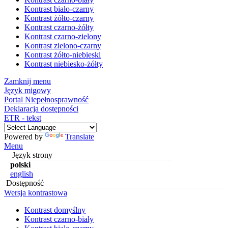
Kontrast biało-czarny
Kontrast żółto-czarny
Kontrast czarno-żółty
Kontrast czarno-zielony
Kontrast zielono-czarny
Kontrast żółto-niebieski
Kontrast niebiesko-żółty
Zamknij menu
Język migowy
Portal Niepełnosprawność
Deklaracja dostępności
ETR - tekst
Powered by
Translate
Menu
Język strony
polski
english
Dostępność
Wersja kontrastowa
Kontrast domyślny
Kontrast czarno-biały