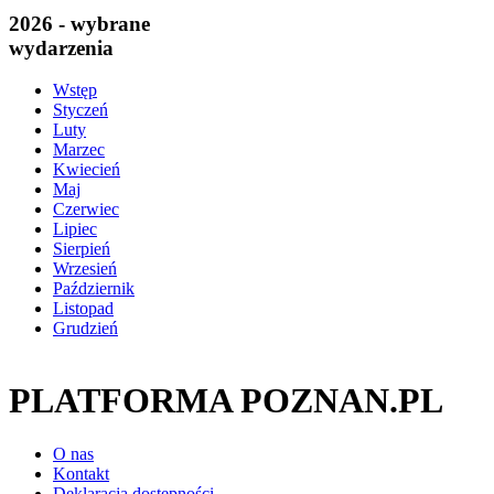
2026 - wybrane
wydarzenia
Wstęp
Styczeń
Luty
Marzec
Kwiecień
Maj
Czerwiec
Lipiec
Sierpień
Wrzesień
Październik
Listopad
Grudzień
PLATFORMA POZNAN.PL
O nas
Kontakt
Deklaracja dostępności