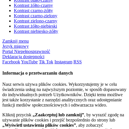
Kontrast biało-czarny
Kontrast żółto-czarny
Kontrast czarno-żółty
Kontrast czarno-zielony
Kontrast zielono-czarny
Kontrast żółto-niebieski
Kontrast niebiesko-żółty
Zamknij menu
Język migowy
Portal Niepełnosprawność
Deklaracja dostępności
Facebook
YouTube
Tik Tok
Instagram
RSS
Informacja o przetwarzaniu danych
Nasz serwis używa plików cookies. Wykorzystujemy je w celu
świadczenia usług na najwyższym poziomie, w sposób dopasowany
do indywidualnych potrzeb Użytkowników. Dzięki temu możliwe
jest także korzystanie z narzędzi analitycznych oraz udostępnianie
funkcji mediów społecznościowych i odtwarzacza wideo.
Kliknij przycisk
„Zaakceptuj lub zamknij”
, by wyrazić zgodę na
używanie plików cookies i przejść bezpośrednio do strony lub
„Wyświetl ustawienia plików cookies”
, aby zobaczyć