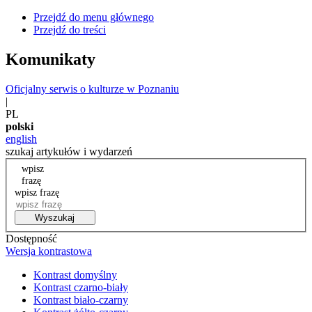
Przejdź do menu głównego
Przejdź do treści
Komunikaty
Oficjalny serwis o kulturze w Poznaniu
|
PL
polski
english
szukaj artykułów i wydarzeń
wpisz
frazę
wpisz frazę
Wyszukaj
Dostępność
Wersja kontrastowa
Kontrast domyślny
Kontrast czarno-biały
Kontrast biało-czarny