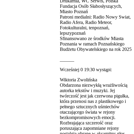
Drukarnia, WC Serwis, Polska
Fundacja Osób Słabosłyszących,
Miasto Poznań
Patroni medialni: Radio Nowy Swiat,
Radio Afera, Radio Meteor,
Fotokulturalni, tenpoznań,
lepszypoznań
Sfinansowano ze środków Miasta
Poznania w ramach Poznańskiego
Budżetu Obywatelskiego na rok 2025
______
Wcześniej 0 19:30 wystąpi:
Wiktoria Zwolińska
Obdarzona niezwykłą wrażliwością
autorka tekstów i muzyki. Jej
twórczość jest jak czerwona pigułka,
która przenosi nas z plastikowego i
pełnego sztucznych uśmiechów
otaczającego świata w rejony
bezkompromisowych emocji.
Rozbrajająca szczerość oraz
poruszająca zapomniane rejony
nostalgia ubrane w aksamitny głos