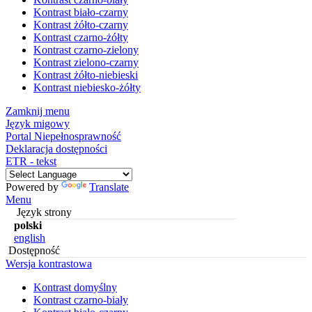
Kontrast biało-czarny
Kontrast żółto-czarny
Kontrast czarno-żółty
Kontrast czarno-zielony
Kontrast zielono-czarny
Kontrast żółto-niebieski
Kontrast niebiesko-żółty
Zamknij menu
Język migowy
Portal Niepełnosprawność
Deklaracja dostępności
ETR - tekst
Powered by
Translate
Menu
Język strony
polski
english
Dostępność
Wersja kontrastowa
Kontrast domyślny
Kontrast czarno-biały