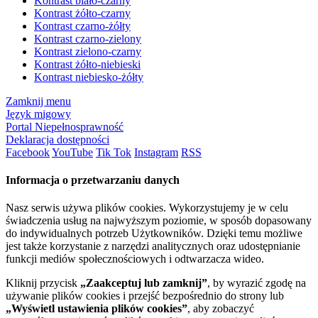
Kontrast biało-czarny
Kontrast żółto-czarny
Kontrast czarno-żółty
Kontrast czarno-zielony
Kontrast zielono-czarny
Kontrast żółto-niebieski
Kontrast niebiesko-żółty
Zamknij menu
Język migowy
Portal Niepełnosprawność
Deklaracja dostępności
Facebook
YouTube
Tik Tok
Instagram
RSS
Informacja o przetwarzaniu danych
Nasz serwis używa plików cookies. Wykorzystujemy je w celu
świadczenia usług na najwyższym poziomie, w sposób dopasowany
do indywidualnych potrzeb Użytkowników. Dzięki temu możliwe
jest także korzystanie z narzędzi analitycznych oraz udostępnianie
funkcji mediów społecznościowych i odtwarzacza wideo.
Kliknij przycisk
„Zaakceptuj lub zamknij”
, by wyrazić zgodę na
używanie plików cookies i przejść bezpośrednio do strony lub
„Wyświetl ustawienia plików cookies”
, aby zobaczyć