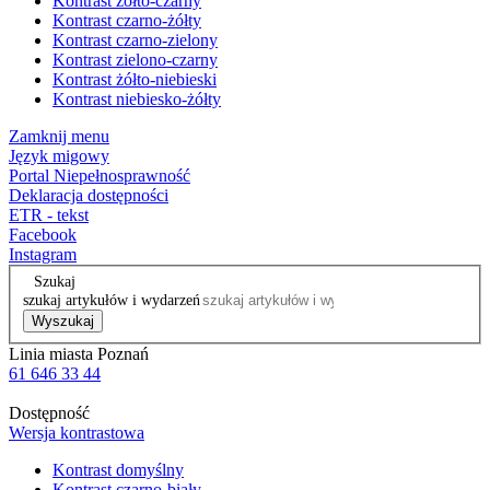
Kontrast żółto-czarny
Kontrast czarno-żółty
Kontrast czarno-zielony
Kontrast zielono-czarny
Kontrast żółto-niebieski
Kontrast niebiesko-żółty
Zamknij menu
Język migowy
Portal Niepełnosprawność
Deklaracja dostępności
ETR - tekst
Facebook
Instagram
Szukaj
szukaj artykułów i wydarzeń
Wyszukaj
Linia miasta Poznań
61 646 33 44
Dostępność
Wersja kontrastowa
Kontrast domyślny
Kontrast czarno-biały