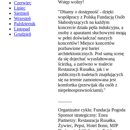
Wstęp wolny!
Czerwiec
Lipiec
"Dbamy o dostępność - dzięki
Sierpień
współpracy z Polską Fundacją Osób
Wrzesień
Słabosłyszących na każdym
Październik
koncercie działa pętla indukcyjna, a
Listopad
osoby z aparatami słuchowymi mogą
Grudzień
w pełni doświadczać naszych
koncertów! Miejsce koncertów
pozbawione jest barier
architektonicznych. Pod samą scenę
da się dojechać wyasfaltowaną
ścieżką, a zarówno w toalecie
Restauracji Rusałka, jak i w
publicznych toaletach znajdujących
się na terenie zamontowana jest
komfortka (przewijak dla osób z
niepełnosprawnościami)."
______
Organizator cyklu: Fundacja Pogoda
Sponsor strategiczny: Enea
Partnerzy: Restauracja Rusałka,
Żywiec, Pepsi, Hotel Ilonn, MJP