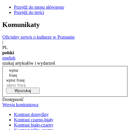
Przejdź do menu głównego
Przejdź do treści
Komunikaty
Oficjalny serwis o kulturze w Poznaniu
|
PL
polski
english
szukaj artykułów i wydarzeń
wpisz
frazę
wpisz frazę
Wyszukaj
Dostępność
Wersja kontrastowa
Kontrast domyślny
Kontrast czarno-biały
Kontrast biało-czarny