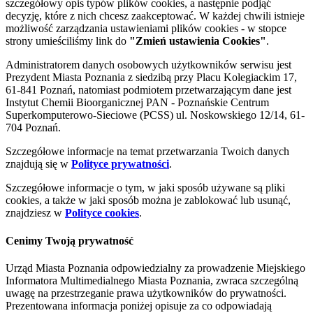
szczegółowy opis typów plików cookies, a następnie podjąć
decyzję, które z nich chcesz zaakceptować. W każdej chwili istnieje
możliwość zarządzania ustawieniami plików cookies - w stopce
strony umieściliśmy link do
"Zmień ustawienia Cookies"
.
Administratorem danych osobowych użytkowników serwisu jest
Prezydent Miasta Poznania z siedzibą przy Placu Kolegiackim 17,
61-841 Poznań, natomiast podmiotem przetwarzającym dane jest
Instytut Chemii Bioorganicznej PAN - Poznańskie Centrum
Superkomputerowo-Sieciowe (PCSS) ul. Noskowskiego 12/14, 61-
704 Poznań.
Szczegółowe informacje na temat przetwarzania Twoich danych
znajdują się w
Polityce prywatności
.
Szczegółowe informacje o tym, w jaki sposób używane są pliki
cookies, a także w jaki sposób można je zablokować lub usunąć,
znajdziesz w
Polityce cookies
.
Cenimy Twoją prywatność
Urząd Miasta Poznania odpowiedzialny za prowadzenie Miejskiego
Informatora Multimedialnego Miasta Poznania, zwraca szczególną
uwagę na przestrzeganie prawa użytkowników do prywatności.
Prezentowana informacja poniżej opisuje za co odpowiadają