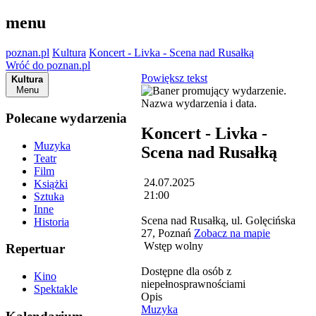
menu
poznan.pl
Kultura
Koncert - Livka - Scena nad Rusałką
Wróć do poznan.pl
Powiększ tekst
Kultura
Menu
Polecane wydarzenia
Koncert - Livka -
Muzyka
Scena nad Rusałką
Teatr
Film
24.07.2025
Książki
21:00
Sztuka
Inne
Scena nad Rusałką, ul. Golęcińska
Historia
27, Poznań
Zobacz na mapie
Wstęp wolny
Repertuar
Dostępne dla osób z
Kino
niepełnosprawnościami
Spektakle
Opis
Muzyka