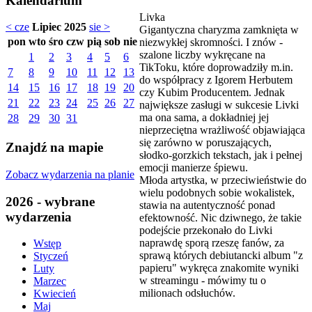
Kalendarium
Livka
< cze
Lipiec 2025
sie >
Gigantyczna charyzma zamknięta w
pon
wto
śro
czw
pią
sob
nie
niezwykłej skromności. I znów -
szalone liczby wykręcane na
1
2
3
4
5
6
TikToku, które doprowadziły m.in.
7
8
9
10
11
12
13
do współpracy z Igorem Herbutem
14
15
16
17
18
19
20
czy Kubim Producentem. Jednak
21
22
23
24
25
26
27
największe zasługi w sukcesie Livki
ma ona sama, a dokładniej jej
28
29
30
31
nieprzeciętna wrażliwość objawiająca
się zarówno w poruszających,
Znajdź na mapie
słodko-gorzkich tekstach, jak i pełnej
emocji manierze śpiewu.
Zobacz wydarzenia na planie
Młoda artystka, w przeciwieństwie do
wielu podobnych sobie wokalistek,
2026 - wybrane
stawia na autentyczność ponad
wydarzenia
efektowność. Nic dziwnego, że takie
podejście przekonało do Livki
naprawdę sporą rzeszę fanów, za
Wstęp
sprawą których debiutancki album "z
Styczeń
papieru" wykręca znakomite wyniki
Luty
w streamingu - mówimy tu o
Marzec
milionach odsłuchów.
Kwiecień
Maj