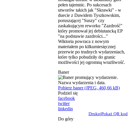
pełen tajemnic. Po sukcesach
utworów takich jak "Skrawki" - w
duecie z Dawidem Tyszkowskim,
poruszającej "Suszy" czy
zaskakującym reworku "Zazdrość"
który promował jej debiutancką EP
"na podstawie zazdrości..."
Wiktoria powraca z nowym
materiałem po kilkumiesięcznej
przerwie po trudnych wydarzeniach,
które tylko pobudziły do granic
możliwości jej ogromną wrażliwość.
Baner
Pobierz baner (JPEG, 460,66 kB)
Podziel się
facebook
twitter
linkedin
Drukuj
Pokaż QR kod
Do góry