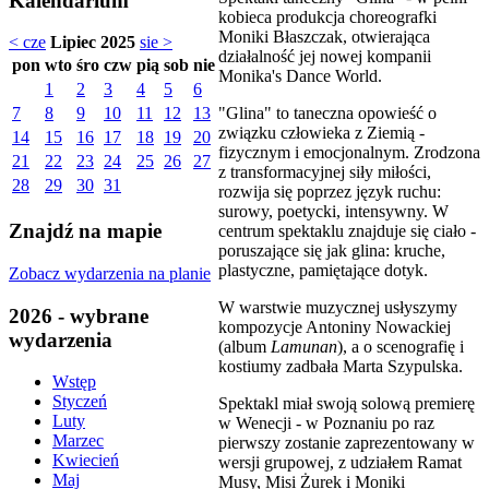
Kalendarium
kobieca produkcja choreografki
Moniki Błaszczak, otwierająca
< cze
Lipiec 2025
sie >
działalność jej nowej kompanii
pon
wto
śro
czw
pią
sob
nie
Monika's Dance World.
1
2
3
4
5
6
"Glina" to taneczna opowieść o
7
8
9
10
11
12
13
związku człowieka z Ziemią -
14
15
16
17
18
19
20
fizycznym i emocjonalnym. Zrodzona
21
22
23
24
25
26
27
z transformacyjnej siły miłości,
28
29
30
31
rozwija się poprzez język ruchu:
surowy, poetycki, intensywny. W
Znajdź na mapie
centrum spektaklu znajduje się ciało -
poruszające się jak glina: kruche,
plastyczne, pamiętające dotyk.
Zobacz wydarzenia na planie
W warstwie muzycznej usłyszymy
2026 - wybrane
kompozycje Antoniny Nowackiej
wydarzenia
(album
Lamunan
), a o scenografię i
kostiumy zadbała Marta Szypulska.
Wstęp
Styczeń
Spektakl miał swoją solową premierę
Luty
w Wenecji - w Poznaniu po raz
Marzec
pierwszy zostanie zaprezentowany w
Kwiecień
wersji grupowej, z udziałem Ramat
Maj
Musy, Misi Żurek i Moniki