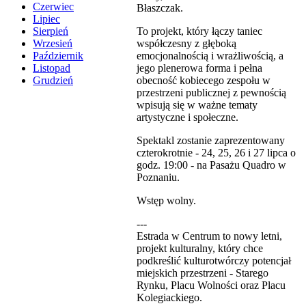
Czerwiec
Błaszczak.
Lipiec
To projekt, który łączy taniec
Sierpień
współczesny z głęboką
Wrzesień
emocjonalnością i wrażliwością, a
Październik
jego plenerowa forma i pełna
Listopad
obecność kobiecego zespołu w
Grudzień
przestrzeni publicznej z pewnością
wpisują się w ważne tematy
artystyczne i społeczne.
Spektakl zostanie zaprezentowany
czterokrotnie - 24, 25, 26 i 27 lipca o
godz. 19:00 - na Pasażu Quadro w
Poznaniu.
Wstęp wolny.
---
Estrada w Centrum to nowy letni,
projekt kulturalny, który chce
podkreślić kulturotwórczy potencjał
miejskich przestrzeni - Starego
Rynku, Placu Wolności oraz Placu
Kolegiackiego.