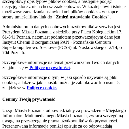
szczegółowy opis typów plików cookies, a następnie podjąć
decyzję, które z nich chcesz zaakceptować. W każdej chwili istnieje
możliwość zarządzania ustawieniami plików cookies - w stopce
strony umieściliśmy link do
"Zmień ustawienia Cookies"
.
Administratorem danych osobowych użytkowników serwisu jest
Prezydent Miasta Poznania z siedzibą przy Placu Kolegiackim 17,
61-841 Poznań, natomiast podmiotem przetwarzającym dane jest
Instytut Chemii Bioorganicznej PAN - Poznańskie Centrum
Superkomputerowo-Sieciowe (PCSS) ul. Noskowskiego 12/14, 61-
704 Poznań.
Szczegółowe informacje na temat przetwarzania Twoich danych
znajdują się w
Polityce prywatności
.
Szczegółowe informacje o tym, w jaki sposób używane są pliki
cookies, a także w jaki sposób można je zablokować lub usunąć,
znajdziesz w
Polityce cookies
.
Cenimy Twoją prywatność
Urząd Miasta Poznania odpowiedzialny za prowadzenie Miejskiego
Informatora Multimedialnego Miasta Poznania, zwraca szczególną
uwagę na przestrzeganie prawa użytkowników do prywatności.
Prezentowana informacja poniżej opisuje za co odpowiadają