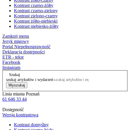
Kontrast żółto-czarny
Kontrast czarno-żółty
Kontrast czarno-zielony
Kontrast zielono-czarny
Kontrast żółto-niebieski
Kontrast niebiesko-żółty
Zamknij menu
Język migowy
Portal Niepełnosprawność
Deklaracja dostępności
ETR - tekst
Facebook
Instagram
Szukaj
szukaj artykułów i wydarzeń
Wyszukaj
Linia miasta Poznań
61 646 33 44
Dostępność
Wersja kontrastowa
Kontrast domyślny
Kontrast czarno-biały