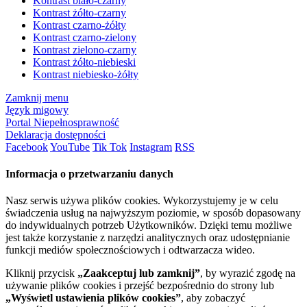
Kontrast biało-czarny
Kontrast żółto-czarny
Kontrast czarno-żółty
Kontrast czarno-zielony
Kontrast zielono-czarny
Kontrast żółto-niebieski
Kontrast niebiesko-żółty
Zamknij menu
Język migowy
Portal Niepełnosprawność
Deklaracja dostępności
Facebook
YouTube
Tik Tok
Instagram
RSS
Informacja o przetwarzaniu danych
Nasz serwis używa plików cookies. Wykorzystujemy je w celu
świadczenia usług na najwyższym poziomie, w sposób dopasowany
do indywidualnych potrzeb Użytkowników. Dzięki temu możliwe
jest także korzystanie z narzędzi analitycznych oraz udostępnianie
funkcji mediów społecznościowych i odtwarzacza wideo.
Kliknij przycisk
„Zaakceptuj lub zamknij”
, by wyrazić zgodę na
używanie plików cookies i przejść bezpośrednio do strony lub
„Wyświetl ustawienia plików cookies”
, aby zobaczyć