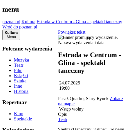
menu
poznan.pl
Kultura
Estrada w Centrum - Glina - spektakl taneczny
Wróć do poznan.pl
Powiększ tekst
Kultura
Menu
Polecane wydarzenia
Estrada w Centrum -
Muzyka
Glina - spektakl
Teatr
taneczny
Film
Książki
Sztuka
24.07.2025
Inne
19:00
Historia
Pasaż Quadro, Stary Rynek
Zobacz
Repertuar
na mapie
Wstęp wolny
Kino
Opis
Spektakle
Teatr
Spektakl taneczny "Glina" - w pełni