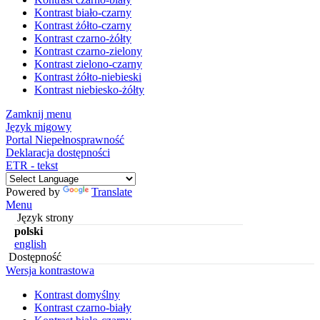
Kontrast biało-czarny
Kontrast żółto-czarny
Kontrast czarno-żółty
Kontrast czarno-zielony
Kontrast zielono-czarny
Kontrast żółto-niebieski
Kontrast niebiesko-żółty
Zamknij menu
Język migowy
Portal Niepełnosprawność
Deklaracja dostępności
ETR - tekst
Powered by
Translate
Menu
Język strony
polski
english
Dostępność
Wersja kontrastowa
Kontrast domyślny
Kontrast czarno-biały