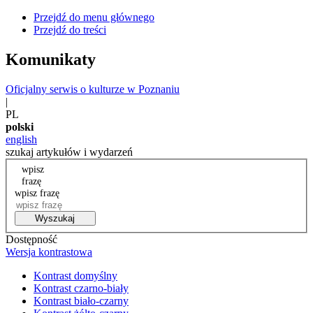
Przejdź do menu głównego
Przejdź do treści
Komunikaty
Oficjalny serwis o kulturze w Poznaniu
|
PL
polski
english
szukaj artykułów i wydarzeń
wpisz
frazę
wpisz frazę
Wyszukaj
Dostępność
Wersja kontrastowa
Kontrast domyślny
Kontrast czarno-biały
Kontrast biało-czarny