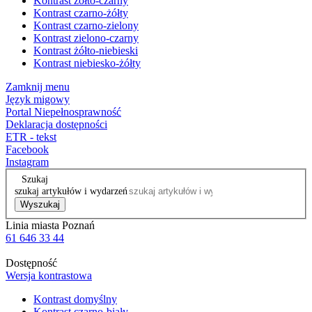
Kontrast żółto-czarny
Kontrast czarno-żółty
Kontrast czarno-zielony
Kontrast zielono-czarny
Kontrast żółto-niebieski
Kontrast niebiesko-żółty
Zamknij menu
Język migowy
Portal Niepełnosprawność
Deklaracja dostępności
ETR - tekst
Facebook
Instagram
Szukaj
szukaj artykułów i wydarzeń
Wyszukaj
Linia miasta Poznań
61 646 33 44
Dostępność
Wersja kontrastowa
Kontrast domyślny
Kontrast czarno-biały