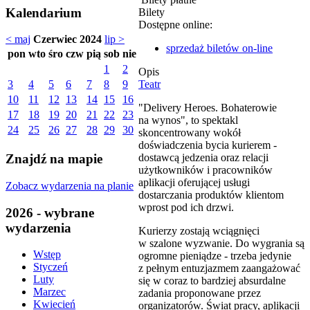
Kalendarium
Bilety
Dostępne online:
< maj
Czerwiec 2024
lip >
sprzedaż biletów on-line
pon
wto
śro
czw
pią
sob
nie
1
2
Opis
Teatr
3
4
5
6
7
8
9
10
11
12
13
14
15
16
"Delivery Heroes. Bohaterowie
17
18
19
20
21
22
23
na wynos", to spektakl
24
25
26
27
28
29
30
skoncentrowany wokół
doświadczenia bycia kurierem -
dostawcą jedzenia oraz relacji
Znajdź na mapie
użytkowników i pracowników
aplikacji oferującej usługi
Zobacz wydarzenia na planie
dostarczania produktów klientom
wprost pod ich drzwi.
2026 - wybrane
wydarzenia
Kurierzy zostają wciągnięci
w szalone wyzwanie. Do wygrania są
Wstęp
ogromne pieniądze - trzeba jedynie
Styczeń
z pełnym entuzjazmem zaangażować
Luty
się w coraz to bardziej absurdalne
Marzec
zadania proponowane przez
Kwiecień
organizatorów. Świat pracy, aplikacji