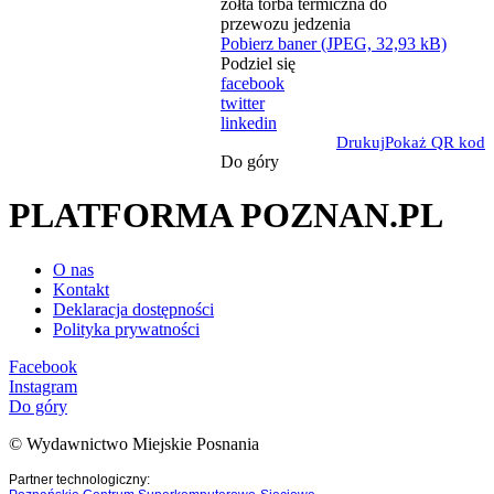
Pobierz baner (JPEG, 32,93 kB)
Podziel się
facebook
twitter
linkedin
Drukuj
Pokaż QR kod
Do góry
PLATFORMA POZNAN.PL
O nas
Kontakt
Deklaracja dostępności
Polityka prywatności
Facebook
Instagram
Do góry
© Wydawnictwo Miejskie Posnania
Partner technologiczny: