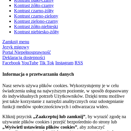
Kontrast biało-czarny
Kontrast żółto-czarny
Kontrast czarno-żółty
Kontrast czarno-zielony
Kontrast zielono-czarny
Kontrast żółto-niebieski
Kontrast niebiesko-żółty
Zamknij menu
Język migowy
Portal Niepełnosprawność
Deklaracja dostępności
Facebook
YouTube
Tik Tok
Instagram
RSS
Informacja o przetwarzaniu danych
Nasz serwis używa plików cookies. Wykorzystujemy je w celu
świadczenia usług na najwyższym poziomie, w sposób dopasowany
do indywidualnych potrzeb Użytkowników. Dzięki temu możliwe
jest także korzystanie z narzędzi analitycznych oraz udostępnianie
funkcji mediów społecznościowych i odtwarzacza wideo.
Kliknij przycisk
„Zaakceptuj lub zamknij”
, by wyrazić zgodę na
używanie plików cookies i przejść bezpośrednio do strony lub
„Wyświetl ustawienia plików cookies”
, aby zobaczyć