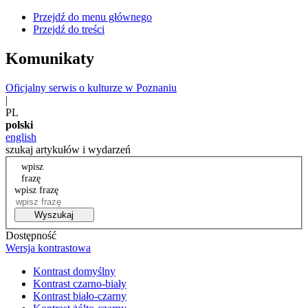
Przejdź do menu głównego
Przejdź do treści
Komunikaty
Oficjalny serwis o kulturze w Poznaniu
|
PL
polski
english
szukaj artykułów i wydarzeń
wpisz
frazę
wpisz frazę
Wyszukaj
Dostępność
Wersja kontrastowa
Kontrast domyślny
Kontrast czarno-biały
Kontrast biało-czarny