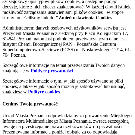
szczegółowy opis typów plików cookies, a następnie podjąć
decyzję, które z nich chcesz zaakceptować. W każdej chwili istnieje
możliwość zarządzania ustawieniami plików cookies - w stopce
strony umieściliśmy link do
"Zmień ustawienia Cookies"
.
Administratorem danych osobowych użytkowników serwisu jest
Prezydent Miasta Poznania z siedzibą przy Placu Kolegiackim 17,
61-841 Poznań, natomiast podmiotem przetwarzającym dane jest
Instytut Chemii Bioorganicznej PAN - Poznańskie Centrum
Superkomputerowo-Sieciowe (PCSS) ul. Noskowskiego 12/14, 61-
704 Poznań.
Szczegółowe informacje na temat przetwarzania Twoich danych
znajdują się w
Polityce prywatności
.
Szczegółowe informacje o tym, w jaki sposób używane są pliki
cookies, a także w jaki sposób można je zablokować lub usunąć,
znajdziesz w
Polityce cookies
.
Cenimy Twoją prywatność
Urząd Miasta Poznania odpowiedzialny za prowadzenie Miejskiego
Informatora Multimedialnego Miasta Poznania, zwraca szczególną
uwagę na przestrzeganie prawa użytkowników do prywatności.
Prezentowana informacja poniżej opisuje za co odpowiadają