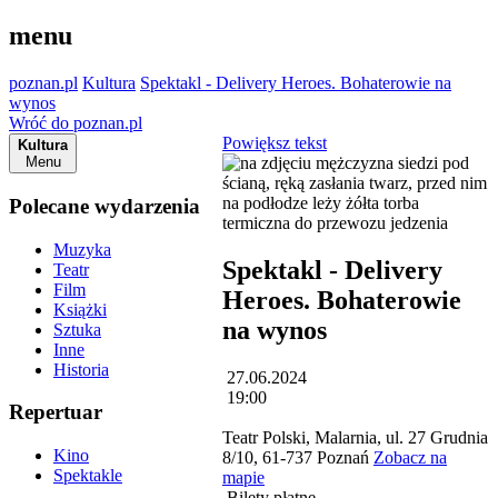
menu
poznan.pl
Kultura
Spektakl - Delivery Heroes. Bohaterowie na
wynos
Wróć do poznan.pl
Powiększ tekst
Kultura
Menu
Polecane wydarzenia
Muzyka
Spektakl - Delivery
Teatr
Film
Heroes. Bohaterowie
Książki
na wynos
Sztuka
Inne
Historia
27.06.2024
19:00
Repertuar
Teatr Polski, Malarnia, ul. 27 Grudnia
Kino
8/10, 61-737 Poznań
Zobacz na
Spektakle
mapie
Bilety płatne