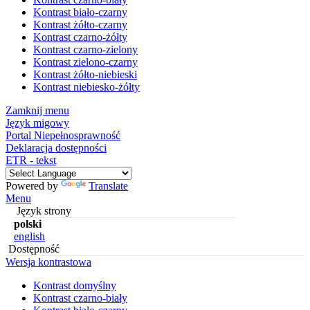
Kontrast biało-czarny
Kontrast żółto-czarny
Kontrast czarno-żółty
Kontrast czarno-zielony
Kontrast zielono-czarny
Kontrast żółto-niebieski
Kontrast niebiesko-żółty
Zamknij menu
Język migowy
Portal Niepełnosprawność
Deklaracja dostępności
ETR - tekst
Powered by
Translate
Menu
Język strony
polski
english
Dostępność
Wersja kontrastowa
Kontrast domyślny
Kontrast czarno-biały