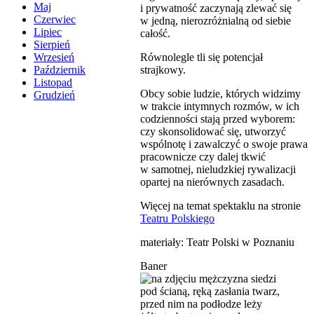
Maj
i prywatność zaczynają zlewać się
Czerwiec
w jedną, nierozróżnialną od siebie
Lipiec
całość.
Sierpień
Równolegle tli się potencjał
Wrzesień
strajkowy.
Październik
Listopad
Obcy sobie ludzie, których widzimy
Grudzień
w trakcie intymnych rozmów, w ich
codzienności stają przed wyborem:
czy skonsolidować się, utworzyć
wspólnotę i zawalczyć o swoje prawa
pracownicze czy dalej tkwić
w samotnej, nieludzkiej rywalizacji
opartej na nierównych zasadach.
Więcej na temat spektaklu na stronie
Teatru Polskiego
materiały: Teatr Polski w Poznaniu
Baner