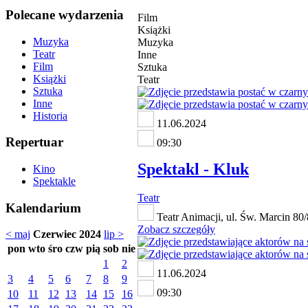
Polecane wydarzenia
Film
Książki
Muzyka
Muzyka
Teatr
Inne
Film
Sztuka
Książki
Teatr
Sztuka
Inne
Historia
11.06.2024
Repertuar
09:30
Spektakl - Kluk
Kino
Spektakle
Teatr
Kalendarium
Teatr Animacji, ul. Św. Marcin 8
Zobacz szczegóły
< maj
Czerwiec 2024
lip >
pon
wto
śro
czw
pią
sob
nie
1
2
11.06.2024
3
4
5
6
7
8
9
09:30
10
11
12
13
14
15
16