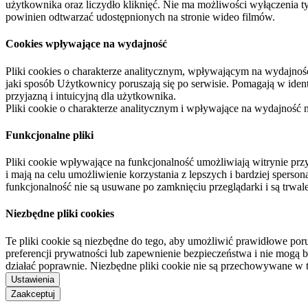
użytkownika oraz liczydło kliknięć. Nie ma możliwości wyłączenia t
powinien odtwarzać udostępnionych na stronie wideo filmów.
Cookies wpływające na wydajność
Pliki cookies o charakterze analitycznym, wpływającym na wydajność zb
jaki sposób Użytkownicy poruszają się po serwisie. Pomagają w ide
przyjazną i intuicyjną dla użytkownika.
Pliki cookie o charakterze analitycznym i wpływające na wydajność
Funkcjonalne pliki
Pliki cookie wpływające na funkcjonalność umożliwiają witrynie p
i mają na celu umożliwienie korzystania z lepszych i bardziej sperso
funkcjonalność nie są usuwane po zamknięciu przeglądarki i są trw
Niezbędne pliki cookies
Te pliki cookie są niezbędne do tego, aby umożliwić prawidłowe poru
preferencji prywatności lub zapewnienie bezpieczeństwa i nie mogą b
działać poprawnie. Niezbędne pliki cookie nie są przechowywane w 
Ustawienia
Zaakceptuj