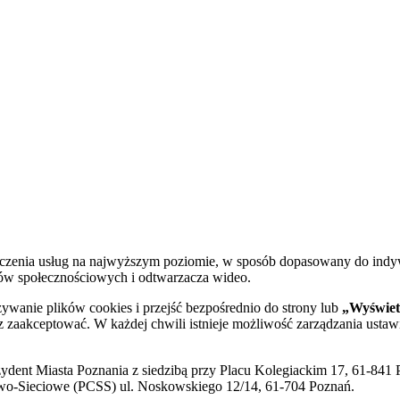
dczenia usług na najwyższym poziomie, w sposób dopasowany do indy
diów społecznościowych i odtwarzacza wideo.
żywanie plików cookies i przejść bezpośrednio do strony lub
„Wyświetl
sz zaakceptować. W każdej chwili istnieje możliwość zarządzania ustaw
ent Miasta Poznania z siedzibą przy Placu Kolegiackim 17, 61-841 P
o-Sieciowe (PCSS) ul. Noskowskiego 12/14, 61-704 Poznań.