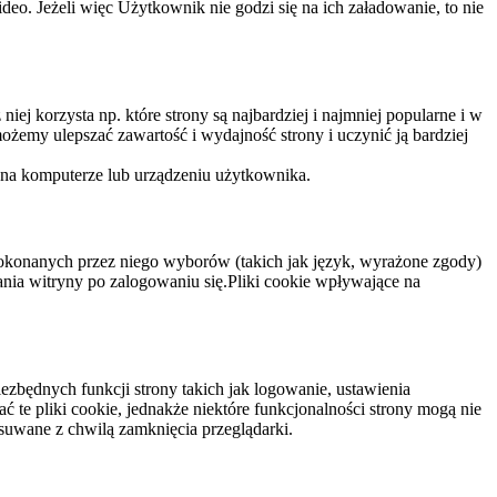
eo. Jeżeli więc Użytkownik nie godzi się na ich załadowanie, to nie
niej korzysta np. które strony są najbardziej i najmniej popularne i w
żemy ulepszać zawartość i wydajność strony i uczynić ją bardziej
 na komputerze lub urządzeniu użytkownika.
dokonanych przez niego wyborów (takich jak język, wyrażone zgody)
wania witryny po zalogowaniu się.Pliki cookie wpływające na
ezbędnych funkcji strony takich jak logowanie, ustawienia
 te pliki cookie, jednakże niektóre funkcjonalności strony mogą nie
suwane z chwilą zamknięcia przeglądarki.