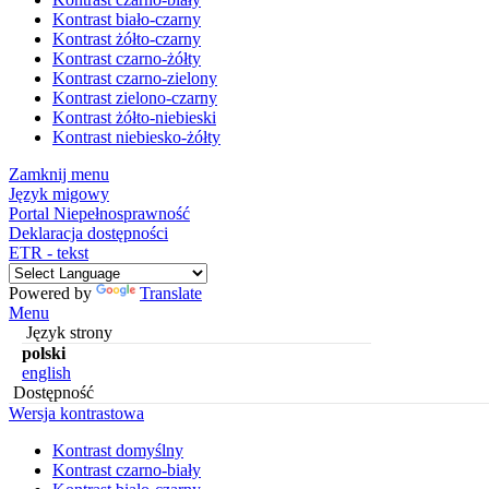
Kontrast biało-czarny
Kontrast żółto-czarny
Kontrast czarno-żółty
Kontrast czarno-zielony
Kontrast zielono-czarny
Kontrast żółto-niebieski
Kontrast niebiesko-żółty
Zamknij menu
Język migowy
Portal Niepełnosprawność
Deklaracja dostępności
ETR - tekst
Powered by
Translate
Menu
Język strony
polski
english
Dostępność
Wersja kontrastowa
Kontrast domyślny
Kontrast czarno-biały