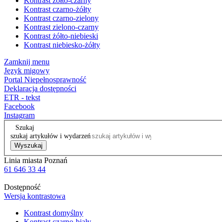
Kontrast żółto-czarny
Kontrast czarno-żółty
Kontrast czarno-zielony
Kontrast zielono-czarny
Kontrast żółto-niebieski
Kontrast niebiesko-żółty
Zamknij menu
Język migowy
Portal Niepełnosprawność
Deklaracja dostępności
ETR - tekst
Facebook
Instagram
Szukaj
szukaj artykułów i wydarzeń
Wyszukaj
Linia miasta Poznań
61 646 33 44
Dostępność
Wersja kontrastowa
Kontrast domyślny
Kontrast czarno-biały