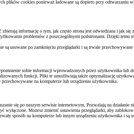
ych plików cookies ponieważ ładowane są dopiero przy odtwarzaniu wid
ierają informację o tym, jak często strona jest odwiedzana i jak się z 
ntyfikowaniu problemów z poszczególnymi podstronami. Dzięki temu mo
 nie są usuwane po zamknięciu przeglądarki i są trwale przechowywane
rzypomnienie sobie informacji wprowadzonych przez użytkownika lub 
nalizowanych funkcji. Pliki te umożliwiają także optymalizację użytko
ale przechowywane na komputerze lub urządzeniu użytkownika.
szanie się po naszym serwisie internetowym. Pozwalają na działanie ni
yć wyłączone. Możesz zmienić ustawienia przeglądarki, aby zablokować
trwały sposób na komputerze lub innym urządzeniu użytkownika i są u