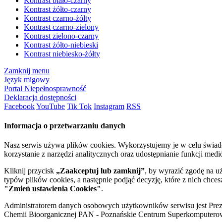
Kontrast biało-czarny
Kontrast żółto-czarny
Kontrast czarno-żółty
Kontrast czarno-zielony
Kontrast zielono-czarny
Kontrast żółto-niebieski
Kontrast niebiesko-żółty
Zamknij menu
Język migowy
Portal Niepełnosprawność
Deklaracja dostępności
Facebook
YouTube
Tik Tok
Instagram
RSS
Informacja o przetwarzaniu danych
Nasz serwis używa plików cookies. Wykorzystujemy je w celu świa
korzystanie z narzędzi analitycznych oraz udostępnianie funkcji me
Kliknij przycisk
„Zaakceptuj lub zamknij”
, by wyrazić zgodę na u
typów plików cookies, a następnie podjąć decyzję, które z nich chce
"Zmień ustawienia Cookies"
.
Administratorem danych osobowych użytkowników serwisu jest Prezyd
Chemii Bioorganicznej PAN - Poznańskie Centrum Superkomputerow