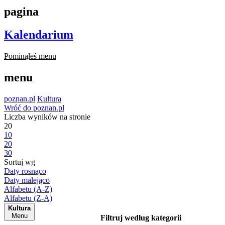
pagina
Kalendarium
Pominąłeś menu
menu
poznan.pl
Kultura
Wróć do poznan.pl
Liczba wyników na stronie
20
10
20
30
Sortuj wg
Daty rosnąco
Daty malejąco
Alfabetu (A-Z)
Alfabetu (Z-A)
Kultura
Menu
Filtruj według kategorii