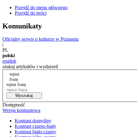
Przejdź do menu głównego
Przejdź do treści
Komunikaty
Oficjalny serwis o kulturze w Poznaniu
|
PL
polski
english
szukaj artykułów i wydarzeń
wpisz
frazę
wpisz frazę
Wyszukaj
Dostępność
Wersja kontrastowa
Kontrast domyślny
Kontrast czarno-biały
Kontrast biało-czarny