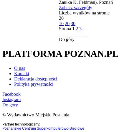
Zaułka K. Feldman), Poznań
Zobacz szczegóły
Liczba wyników na stronie
20
10
20
30
Strona
1
2
3
następna strona
Do góry
PLATFORMA POZNAN.PL
O nas
Kontakt
Deklaracja dostępności
Polityka prywatności
Facebook
Instagram
Do góry
© Wydawnictwo Miejskie Posnania
Partner technologiczny:
Poznańskie Centrum Superkomputerowo-Sieciowe