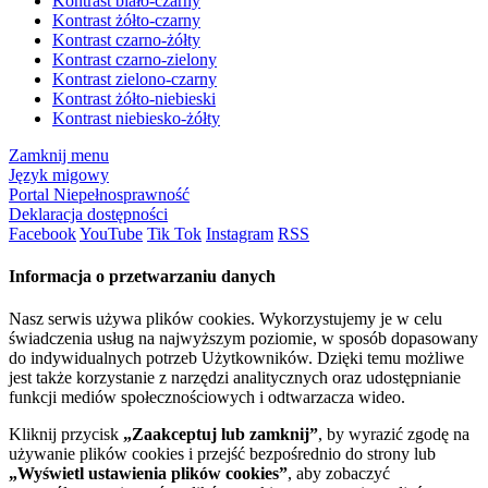
Kontrast biało-czarny
Kontrast żółto-czarny
Kontrast czarno-żółty
Kontrast czarno-zielony
Kontrast zielono-czarny
Kontrast żółto-niebieski
Kontrast niebiesko-żółty
Zamknij menu
Język migowy
Portal Niepełnosprawność
Deklaracja dostępności
Facebook
YouTube
Tik Tok
Instagram
RSS
Informacja o przetwarzaniu danych
Nasz serwis używa plików cookies. Wykorzystujemy je w celu
świadczenia usług na najwyższym poziomie, w sposób dopasowany
do indywidualnych potrzeb Użytkowników. Dzięki temu możliwe
jest także korzystanie z narzędzi analitycznych oraz udostępnianie
funkcji mediów społecznościowych i odtwarzacza wideo.
Kliknij przycisk
„Zaakceptuj lub zamknij”
, by wyrazić zgodę na
używanie plików cookies i przejść bezpośrednio do strony lub
„Wyświetl ustawienia plików cookies”
, aby zobaczyć