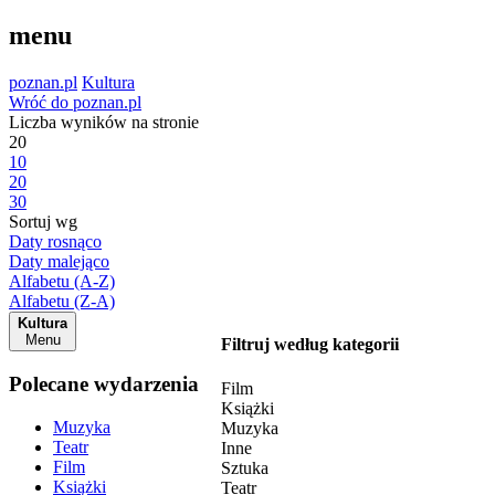
menu
poznan.pl
Kultura
Wróć do poznan.pl
Liczba wyników na stronie
20
10
20
30
Sortuj wg
Daty rosnąco
Daty malejąco
Alfabetu (A-Z)
Alfabetu (Z-A)
Kultura
Menu
Filtruj według kategorii
Polecane wydarzenia
Film
Książki
Muzyka
Muzyka
Teatr
Inne
Film
Sztuka
Książki
Teatr