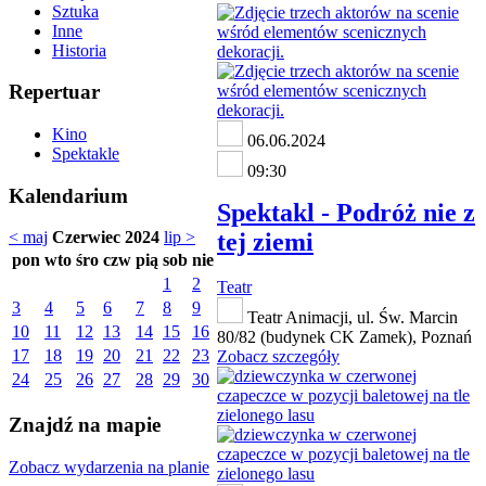
Sztuka
Inne
Historia
Repertuar
Kino
06.06.2024
Spektakle
09:30
Kalendarium
Spektakl - Podróż nie z
tej ziemi
< maj
Czerwiec 2024
lip >
pon
wto
śro
czw
pią
sob
nie
1
2
Teatr
3
4
5
6
7
8
9
Teatr Animacji, ul. Św. Marcin
10
11
12
13
14
15
16
80/82 (budynek CK Zamek), Poznań
17
18
19
20
21
22
23
Zobacz szczegóły
24
25
26
27
28
29
30
Znajdź na mapie
Zobacz wydarzenia na planie