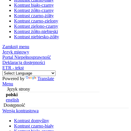
Kontrast biało-czarny
Kontrast żółto-czarny
Kontrast czarno-żółty
Kontrast czarno-zielony
Kontrast zielono-czarny
Kontrast żółto-niebieski
Kontrast niebiesko-żółty
Zamknij menu
Język migowy
Portal Niepełnosprawność
Deklaracja dostępności
ETR - tekst
Powered by
Translate
Menu
Język strony
polski
english
Dostępność
Wersja kontrastowa
Kontrast domyślny
Kontrast czarno-biały