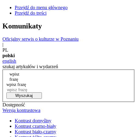
Przejdź do menu głównego
Przejdź do treści
Komunikaty
Oficjalny serwis o kulturze w Poznaniu
|
PL
polski
english
szukaj artykułów i wydarzeń
wpisz
frazę
wpisz frazę
Wyszukaj
Dostępność
Wersja kontrastowa
Kontrast domyślny
Kontrast czarno-biały
Kontrast biało-czarny