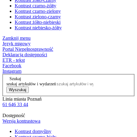
Kontrast żółto-czarny
Kontrast czarno-żółty
Kontrast czarno-zielony
Kontrast zielono-czarny
Kontrast żółto-niebieski
Kontrast niebiesko-żółty
Zamknij menu
Język migowy
Portal Niepełnosprawność
Deklaracja dostępności
ETR - tekst
Facebook
Instagram
Szukaj
szukaj artykułów i wydarzeń
Wyszukaj
Linia miasta Poznań
61 646 33 44
Dostępność
Wersja kontrastowa
Kontrast domyślny
Kontrast czarno-biały