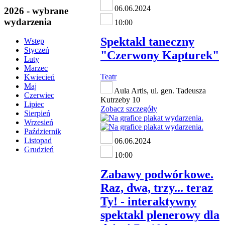
06.06.2024
2026 - wybrane
wydarzenia
10:00
Spektakl taneczny
Wstęp
Styczeń
"Czerwony Kapturek"
Luty
Marzec
Teatr
Kwiecień
Maj
Aula Artis, ul. gen. Tadeusza
Czerwiec
Kutrzeby 10
Lipiec
Zobacz szczegóły
Sierpień
Wrzesień
Październik
Listopad
06.06.2024
Grudzień
10:00
Zabawy podwórkowe.
Raz, dwa, trzy... teraz
Ty! - interaktywny
spektakl plenerowy dla