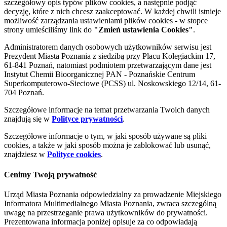
szczegółowy opis typów plików cookies, a następnie podjąć
decyzję, które z nich chcesz zaakceptować. W każdej chwili istnieje
możliwość zarządzania ustawieniami plików cookies - w stopce
strony umieściliśmy link do
"Zmień ustawienia Cookies"
.
Administratorem danych osobowych użytkowników serwisu jest
Prezydent Miasta Poznania z siedzibą przy Placu Kolegiackim 17,
61-841 Poznań, natomiast podmiotem przetwarzającym dane jest
Instytut Chemii Bioorganicznej PAN - Poznańskie Centrum
Superkomputerowo-Sieciowe (PCSS) ul. Noskowskiego 12/14, 61-
704 Poznań.
Szczegółowe informacje na temat przetwarzania Twoich danych
znajdują się w
Polityce prywatności
.
Szczegółowe informacje o tym, w jaki sposób używane są pliki
cookies, a także w jaki sposób można je zablokować lub usunąć,
znajdziesz w
Polityce cookies
.
Cenimy Twoją prywatność
Urząd Miasta Poznania odpowiedzialny za prowadzenie Miejskiego
Informatora Multimedialnego Miasta Poznania, zwraca szczególną
uwagę na przestrzeganie prawa użytkowników do prywatności.
Prezentowana informacja poniżej opisuje za co odpowiadają