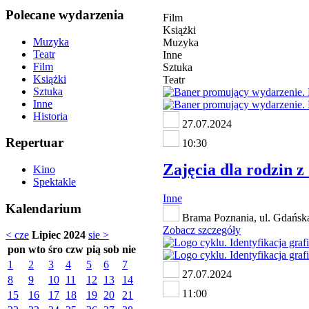
Polecane wydarzenia
Film
Książki
Muzyka
Muzyka
Teatr
Inne
Film
Sztuka
Książki
Teatr
Sztuka
Inne
Historia
27.07.2024
Repertuar
10:30
Zajęcia dla rodzin 
Kino
Spektakle
Inne
Kalendarium
Brama Poznania, ul. Gdańsk
Zobacz szczegóły
< cze
Lipiec 2024
sie >
pon
wto
śro
czw
pią
sob
nie
1
2
3
4
5
6
7
27.07.2024
8
9
10
11
12
13
14
11:00
15
16
17
18
19
20
21