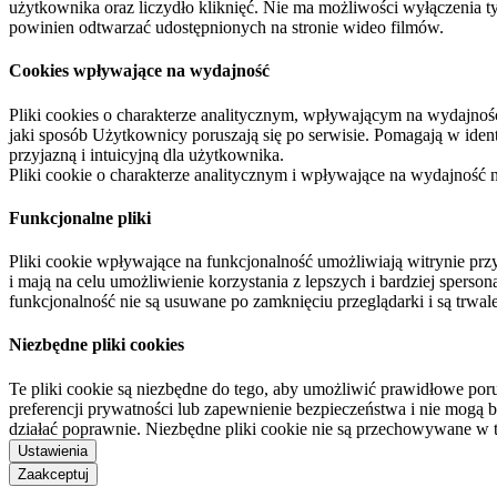
użytkownika oraz liczydło kliknięć. Nie ma możliwości wyłączenia t
powinien odtwarzać udostępnionych na stronie wideo filmów.
Cookies wpływające na wydajność
Pliki cookies o charakterze analitycznym, wpływającym na wydajność zb
jaki sposób Użytkownicy poruszają się po serwisie. Pomagają w ide
przyjazną i intuicyjną dla użytkownika.
Pliki cookie o charakterze analitycznym i wpływające na wydajność
Funkcjonalne pliki
Pliki cookie wpływające na funkcjonalność umożliwiają witrynie p
i mają na celu umożliwienie korzystania z lepszych i bardziej sperso
funkcjonalność nie są usuwane po zamknięciu przeglądarki i są trw
Niezbędne pliki cookies
Te pliki cookie są niezbędne do tego, aby umożliwić prawidłowe poru
preferencji prywatności lub zapewnienie bezpieczeństwa i nie mogą b
działać poprawnie. Niezbędne pliki cookie nie są przechowywane w 
Ustawienia
Zaakceptuj