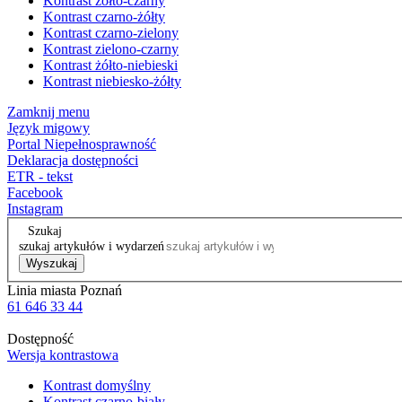
Kontrast żółto-czarny
Kontrast czarno-żółty
Kontrast czarno-zielony
Kontrast zielono-czarny
Kontrast żółto-niebieski
Kontrast niebiesko-żółty
Zamknij menu
Język migowy
Portal Niepełnosprawność
Deklaracja dostępności
ETR - tekst
Facebook
Instagram
Szukaj
szukaj artykułów i wydarzeń
Wyszukaj
Linia miasta Poznań
61 646 33 44
Dostępność
Wersja kontrastowa
Kontrast domyślny
Kontrast czarno-biały