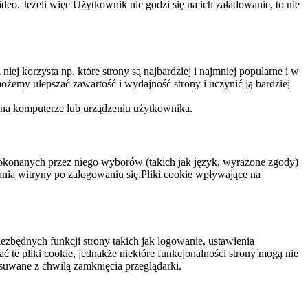
eo. Jeżeli więc Użytkownik nie godzi się na ich załadowanie, to nie
niej korzysta np. które strony są najbardziej i najmniej popularne i w
żemy ulepszać zawartość i wydajność strony i uczynić ją bardziej
 na komputerze lub urządzeniu użytkownika.
dokonanych przez niego wyborów (takich jak język, wyrażone zgody)
wania witryny po zalogowaniu się.Pliki cookie wpływające na
ezbędnych funkcji strony takich jak logowanie, ustawienia
 te pliki cookie, jednakże niektóre funkcjonalności strony mogą nie
suwane z chwilą zamknięcia przeglądarki.