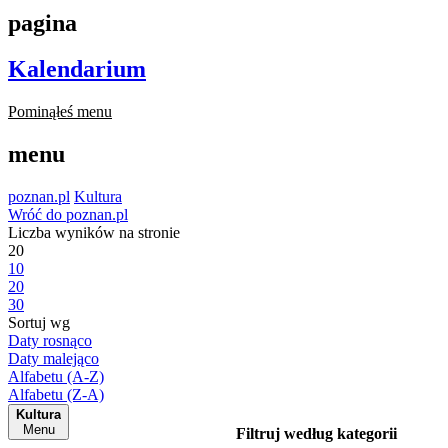
pagina
Kalendarium
Pominąłeś menu
menu
poznan.pl
Kultura
Wróć do poznan.pl
Liczba wyników na stronie
20
10
20
30
Sortuj wg
Daty rosnąco
Daty malejąco
Alfabetu (A-Z)
Alfabetu (Z-A)
Kultura
Menu
Filtruj według kategorii