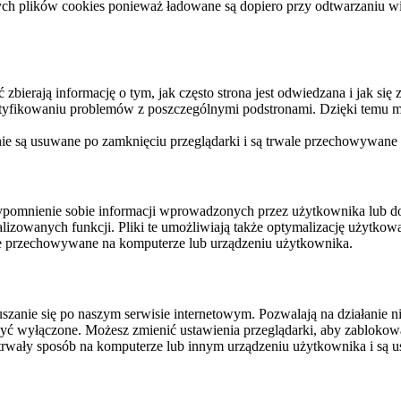
ych plików cookies ponieważ ładowane są dopiero przy odtwarzaniu wid
ierają informację o tym, jak często strona jest odwiedzana i jak się z 
ntyfikowaniu problemów z poszczególnymi podstronami. Dzięki temu mo
 nie są usuwane po zamknięciu przeglądarki i są trwale przechowywane
rzypomnienie sobie informacji wprowadzonych przez użytkownika lub 
nalizowanych funkcji. Pliki te umożliwiają także optymalizację użytko
ale przechowywane na komputerze lub urządzeniu użytkownika.
szanie się po naszym serwisie internetowym. Pozwalają na działanie ni
yć wyłączone. Możesz zmienić ustawienia przeglądarki, aby zablokować
trwały sposób na komputerze lub innym urządzeniu użytkownika i są u