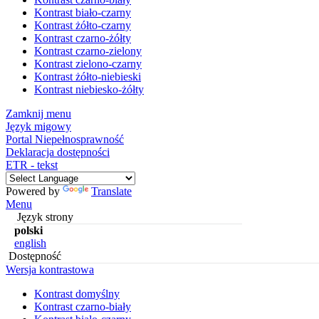
Kontrast biało-czarny
Kontrast żółto-czarny
Kontrast czarno-żółty
Kontrast czarno-zielony
Kontrast zielono-czarny
Kontrast żółto-niebieski
Kontrast niebiesko-żółty
Zamknij menu
Język migowy
Portal Niepełnosprawność
Deklaracja dostępności
ETR - tekst
Powered by
Translate
Menu
Język strony
polski
english
Dostępność
Wersja kontrastowa
Kontrast domyślny
Kontrast czarno-biały