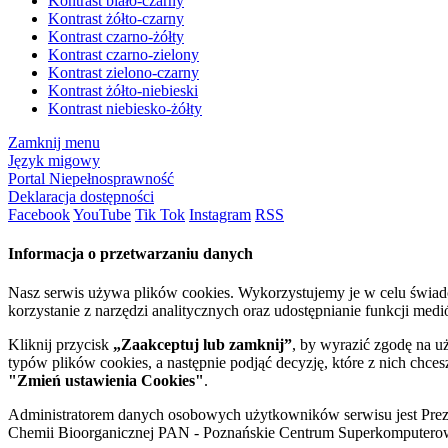
Kontrast biało-czarny
Kontrast żółto-czarny
Kontrast czarno-żółty
Kontrast czarno-zielony
Kontrast zielono-czarny
Kontrast żółto-niebieski
Kontrast niebiesko-żółty
Zamknij menu
Język migowy
Portal Niepełnosprawność
Deklaracja dostępności
Facebook
YouTube
Tik Tok
Instagram
RSS
Informacja o przetwarzaniu danych
Nasz serwis używa plików cookies. Wykorzystujemy je w celu świa
korzystanie z narzędzi analitycznych oraz udostępnianie funkcji me
Kliknij przycisk
„Zaakceptuj lub zamknij”
, by wyrazić zgodę na u
typów plików cookies, a następnie podjąć decyzję, które z nich chce
"Zmień ustawienia Cookies"
.
Administratorem danych osobowych użytkowników serwisu jest Prezyd
Chemii Bioorganicznej PAN - Poznańskie Centrum Superkomputerow