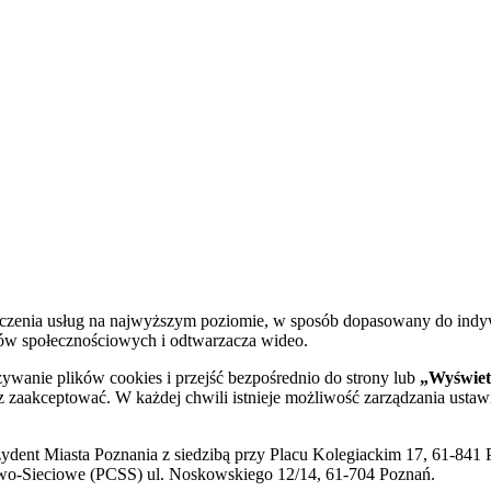
dczenia usług na najwyższym poziomie, w sposób dopasowany do indy
diów społecznościowych i odtwarzacza wideo.
żywanie plików cookies i przejść bezpośrednio do strony lub
„Wyświetl
sz zaakceptować. W każdej chwili istnieje możliwość zarządzania ustaw
ent Miasta Poznania z siedzibą przy Placu Kolegiackim 17, 61-841 P
o-Sieciowe (PCSS) ul. Noskowskiego 12/14, 61-704 Poznań.