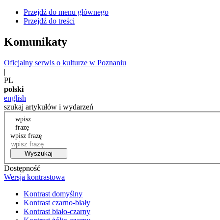
Przejdź do menu głównego
Przejdź do treści
Komunikaty
Oficjalny serwis o kulturze w Poznaniu
|
PL
polski
english
szukaj artykułów i wydarzeń
wpisz
frazę
wpisz frazę
Wyszukaj
Dostępność
Wersja kontrastowa
Kontrast domyślny
Kontrast czarno-biały
Kontrast biało-czarny