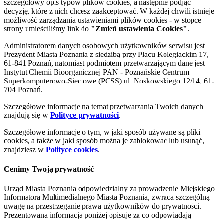
szczegółowy opis typów plików cookies, a następnie podjąć
decyzję, które z nich chcesz zaakceptować. W każdej chwili istnieje
możliwość zarządzania ustawieniami plików cookies - w stopce
strony umieściliśmy link do
"Zmień ustawienia Cookies"
.
Administratorem danych osobowych użytkowników serwisu jest
Prezydent Miasta Poznania z siedzibą przy Placu Kolegiackim 17,
61-841 Poznań, natomiast podmiotem przetwarzającym dane jest
Instytut Chemii Bioorganicznej PAN - Poznańskie Centrum
Superkomputerowo-Sieciowe (PCSS) ul. Noskowskiego 12/14, 61-
704 Poznań.
Szczegółowe informacje na temat przetwarzania Twoich danych
znajdują się w
Polityce prywatności
.
Szczegółowe informacje o tym, w jaki sposób używane są pliki
cookies, a także w jaki sposób można je zablokować lub usunąć,
znajdziesz w
Polityce cookies
.
Cenimy Twoją prywatność
Urząd Miasta Poznania odpowiedzialny za prowadzenie Miejskiego
Informatora Multimedialnego Miasta Poznania, zwraca szczególną
uwagę na przestrzeganie prawa użytkowników do prywatności.
Prezentowana informacja poniżej opisuje za co odpowiadają