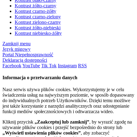
Kontrast biało-czarny
Kontrast żółto-czarny
Kontrast czarno-żółty
Kontrast czarno-zielony
Kontrast zielono-czarny
Kontrast żółto-niebieski
Kontrast niebiesko-żółty
Zamknij menu
Język migowy
Portal Niepełnosprawność
Deklaracja dostępności
Facebook
YouTube
Tik Tok
Instagram
RSS
Informacja o przetwarzaniu danych
Nasz serwis używa plików cookies. Wykorzystujemy je w celu
świadczenia usług na najwyższym poziomie, w sposób dopasowany
do indywidualnych potrzeb Użytkowników. Dzięki temu możliwe
jest także korzystanie z narzędzi analitycznych oraz udostępnianie
funkcji mediów społecznościowych i odtwarzacza wideo.
Kliknij przycisk
„Zaakceptuj lub zamknij”
, by wyrazić zgodę na
używanie plików cookies i przejść bezpośrednio do strony lub
„Wyświetl ustawienia plików cookies”
, aby zobaczyć