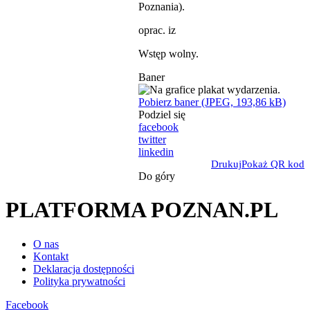
Poznania).
oprac. iz
Wstęp wolny.
Baner
Pobierz baner (JPEG, 193,86 kB)
Podziel się
facebook
twitter
linkedin
Drukuj
Pokaż QR kod
Do góry
PLATFORMA POZNAN.PL
O nas
Kontakt
Deklaracja dostępności
Polityka prywatności
Facebook