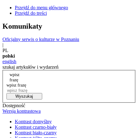
Przejdź do menu głównego
Przejdź do treści
Komunikaty
Oficjalny serwis o kulturze w Poznaniu
|
PL
polski
english
szukaj artykułów i wydarzeń
wpisz
frazę
wpisz frazę
Wyszukaj
Dostępność
Wersja kontrastowa
Kontrast domyślny
Kontrast czarno-biały
Kontrast biało-czarny