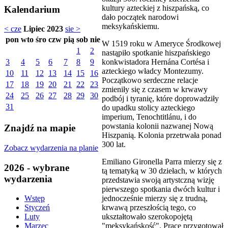
kultury azteckiej z hiszpańską, co
Kalendarium
dało początek narodowi
meksykańskiemu.
< cze
Lipiec 2023
sie >
pon
wto
śro
czw
pią
sob
nie
W 1519 roku w Ameryce Środkowej
1
2
nastąpiło spotkanie hiszpańskiego
konkwistadora Hernána Cortésa i
3
4
5
6
7
8
9
azteckiego władcy Montezumy.
10
11
12
13
14
15
16
Początkowo serdeczne relacje
17
18
19
20
21
22
23
zmieniły się z czasem w krwawy
24
25
26
27
28
29
30
podbój i tyranię, które doprowadziły
31
do upadku stolicy azteckiego
imperium, Tenochtitlánu, i do
powstania kolonii nazwanej Nową
Znajdź na mapie
Hiszpanią. Kolonia przetrwała ponad
300 lat.
Zobacz wydarzenia na planie
Emiliano Gironella Parra mierzy się z
2026 - wybrane
tą tematyką w 30 dziełach, w których
wydarzenia
przedstawia swoją artystczną wizję
pierwszego spotkania dwóch kultur i
jednocześnie mierzy się z trudną,
Wstęp
krwawą przeszłością tego, co
Styczeń
ukształtowało szerokopojętą
Luty
"meksykańskość". Prace przygotował
Marzec