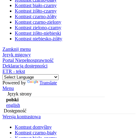
Kontrast biało-czarny
Kontrast żółto-czarny
Kontrast czarno-żółty
Kontrast czarno-zielony
Kontrast zielono-czarny
Kontrast żółto-niebieski
Kontrast niebiesko-żółty
Zamknij menu
Język migowy
Portal Niepełnosprawność
Deklaracja dostępności
ETR - tekst
Powered by
Translate
Menu
Język strony
polski
english
Dostępność
Wersja kontrastowa
Kontrast domyślny
Kontrast czarno-biały