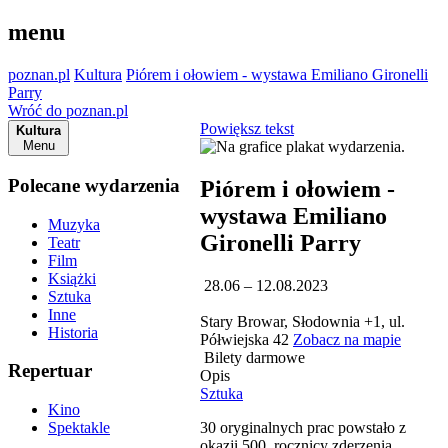
menu
poznan.pl
Kultura
Piórem i ołowiem - wystawa Emiliano Gironelli
Parry
Wróć do poznan.pl
Powiększ tekst
Kultura
Menu
Polecane wydarzenia
Piórem i ołowiem -
wystawa Emiliano
Muzyka
Gironelli Parry
Teatr
Film
Książki
28.06 – 12.08.2023
Sztuka
Inne
Stary Browar, Słodownia +1, ul.
Historia
Półwiejska 42
Zobacz na mapie
Bilety darmowe
Repertuar
Opis
Sztuka
Kino
30 oryginalnych prac powstało z
Spektakle
okazji 500. rocznicy zderzenia