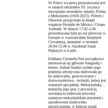
W Polsce wystawa prezentowana jest
w ramach obchodów 95. rocznicy
nawiązania stosunków między Polską
a Meksykiem (1928-2023).
Piórem i
Ołowiem
przyjechało tu dzięki
wsparciu Heraldo de México i Grupo
Andrade. W dniach 17.02-2.04
prezentowana była po raz pierwszy w
Europie w warszawskim Instytucie
Cervantesa, nastepnie w terminie
20.04-15.06 w Akademii Sztuk
Pięknych w Łodzi.
Emiliano Gironella Parr początkowo
interesował się głównie fotografią i
kinem. Jednak bardzo szybko jego
praktyka artystyczna skierowała go
ku malowaniu, grawerowaniu i
drzeworytnictwu - techniki, której jest
uznanym specjalistą. Meksykańską
tematykę jego prac z pewnością
zawdzięcza rodzicom (również
uznanym meksykańskim artystom) i
narodowemu środowisku
artystycznemu, w którym został