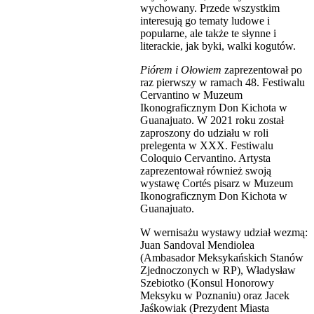
wychowany. Przede wszystkim
interesują go tematy ludowe i
popularne, ale także te słynne i
literackie, jak byki, walki kogutów.
Piórem i Ołowiem
zaprezentował po
raz pierwszy w ramach 48. Festiwalu
Cervantino w Muzeum
Ikonograficznym Don Kichota w
Guanajuato. W 2021 roku został
zaproszony do udziału w roli
prelegenta w XXX. Festiwalu
Coloquio Cervantino. Artysta
zaprezentował również swoją
wystawę Cortés pisarz w Muzeum
Ikonograficznym Don Kichota w
Guanajuato.
W wernisażu wystawy udział wezmą:
Juan Sandoval Mendiolea
(Ambasador Meksykańskich Stanów
Zjednoczonych w RP), Władysław
Szebiotko (Konsul Honorowy
Meksyku w Poznaniu) oraz Jacek
Jaśkowiak (Prezydent Miasta