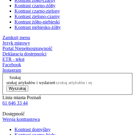
Kontrast żółto-czarny
Kontrast czarno-żółty
Kontrast czarno-zielony
Kontrast zielono-czarny
Kontrast żółto-niebieski
Kontrast niebiesko-żółty
Zamknij menu
Język migowy
Portal Niepełnosprawność
Deklaracja dostępności
ETR - tekst
Facebook
Instagram
Szukaj
szukaj artykułów i wydarzeń
Wyszukaj
Linia miasta Poznań
61 646 33 44
Dostępność
Wersja kontrastowa
Kontrast domyślny
Kontrast czarno-biały