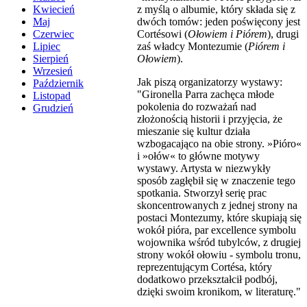
z myślą o albumie, który składa się z
Kwiecień
dwóch tomów: jeden poświęcony jest
Maj
Cortésowi (
Ołowiem i Piórem
), drugi
Czerwiec
zaś władcy Montezumie (
Piórem i
Lipiec
Ołowiem
).
Sierpień
Wrzesień
Jak piszą organizatorzy wystawy:
Październik
"Gironella Parra zachęca młode
Listopad
pokolenia do rozważań nad
Grudzień
złożonością historii i przyjęcia, że
mieszanie się kultur działa
wzbogacająco na obie strony. »Pióro«
i »ołów« to główne motywy
wystawy. Artysta w niezwykły
sposób zagłębił się w znaczenie tego
spotkania. Stworzył serię prac
skoncentrowanych z jednej strony na
postaci Montezumy, które skupiają się
wokół pióra, par excellence symbolu
wojownika wśród tubylców, z drugiej
strony wokół ołowiu - symbolu tronu,
reprezentującym Cortésa, który
dodatkowo przekształcił podbój,
dzięki swoim kronikom, w literaturę."