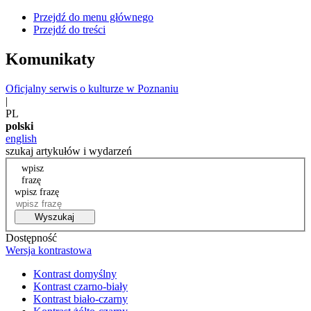
Przejdź do menu głównego
Przejdź do treści
Komunikaty
Oficjalny serwis o kulturze w Poznaniu
|
PL
polski
english
szukaj artykułów i wydarzeń
wpisz
frazę
wpisz frazę
Wyszukaj
Dostępność
Wersja kontrastowa
Kontrast domyślny
Kontrast czarno-biały
Kontrast biało-czarny