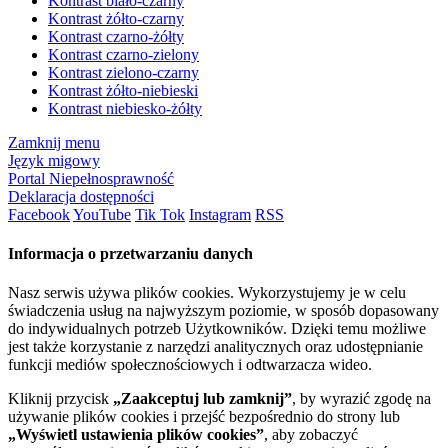
Kontrast biało-czarny
Kontrast żółto-czarny
Kontrast czarno-żółty
Kontrast czarno-zielony
Kontrast zielono-czarny
Kontrast żółto-niebieski
Kontrast niebiesko-żółty
Zamknij menu
Język migowy
Portal Niepełnosprawność
Deklaracja dostępności
Facebook
YouTube
Tik Tok
Instagram
RSS
Informacja o przetwarzaniu danych
Nasz serwis używa plików cookies. Wykorzystujemy je w celu
świadczenia usług na najwyższym poziomie, w sposób dopasowany
do indywidualnych potrzeb Użytkowników. Dzięki temu możliwe
jest także korzystanie z narzędzi analitycznych oraz udostępnianie
funkcji mediów społecznościowych i odtwarzacza wideo.
Kliknij przycisk
„Zaakceptuj lub zamknij”
, by wyrazić zgodę na
używanie plików cookies i przejść bezpośrednio do strony lub
„Wyświetl ustawienia plików cookies”
, aby zobaczyć