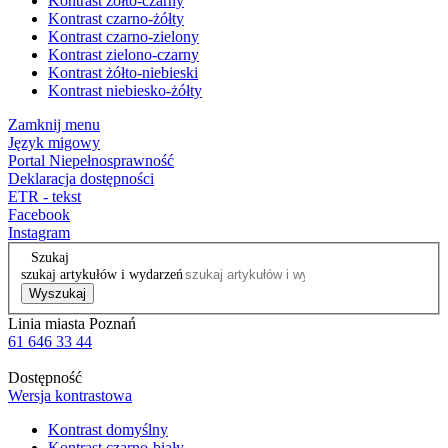
Kontrast żółto-czarny
Kontrast czarno-żółty
Kontrast czarno-zielony
Kontrast zielono-czarny
Kontrast żółto-niebieski
Kontrast niebiesko-żółty
Zamknij menu
Język migowy
Portal Niepełnosprawność
Deklaracja dostępności
ETR - tekst
Facebook
Instagram
Szukaj
szukaj artykułów i wydarzeń
Wyszukaj
Linia miasta Poznań
61 646 33 44
Dostępność
Wersja kontrastowa
Kontrast domyślny
Kontrast czarno-biały