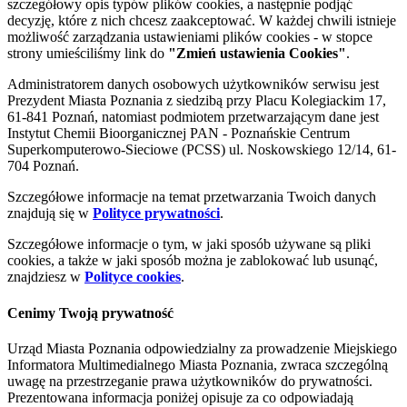
szczegółowy opis typów plików cookies, a następnie podjąć
decyzję, które z nich chcesz zaakceptować. W każdej chwili istnieje
możliwość zarządzania ustawieniami plików cookies - w stopce
strony umieściliśmy link do
"Zmień ustawienia Cookies"
.
Administratorem danych osobowych użytkowników serwisu jest
Prezydent Miasta Poznania z siedzibą przy Placu Kolegiackim 17,
61-841 Poznań, natomiast podmiotem przetwarzającym dane jest
Instytut Chemii Bioorganicznej PAN - Poznańskie Centrum
Superkomputerowo-Sieciowe (PCSS) ul. Noskowskiego 12/14, 61-
704 Poznań.
Szczegółowe informacje na temat przetwarzania Twoich danych
znajdują się w
Polityce prywatności
.
Szczegółowe informacje o tym, w jaki sposób używane są pliki
cookies, a także w jaki sposób można je zablokować lub usunąć,
znajdziesz w
Polityce cookies
.
Cenimy Twoją prywatność
Urząd Miasta Poznania odpowiedzialny za prowadzenie Miejskiego
Informatora Multimedialnego Miasta Poznania, zwraca szczególną
uwagę na przestrzeganie prawa użytkowników do prywatności.
Prezentowana informacja poniżej opisuje za co odpowiadają