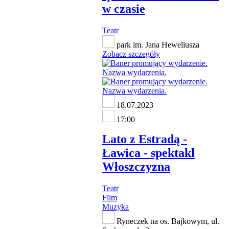
w czasie
Teatr
park im. Jana Heweliusza
Zobacz szczegóły
18.07.2023
17:00
Lato z Estradą -
Ławica - spektakl
Włoszczyzna
Teatr
Film
Muzyka
Ryneczek na os. Bajkowym, ul.