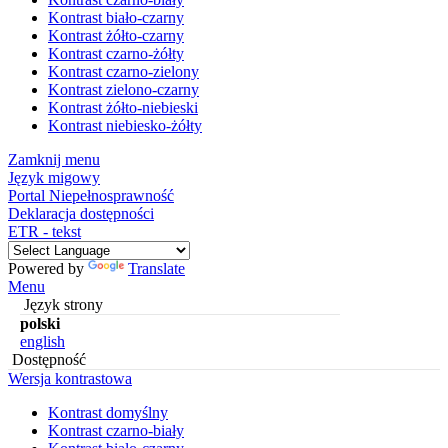
Kontrast biało-czarny
Kontrast żółto-czarny
Kontrast czarno-żółty
Kontrast czarno-zielony
Kontrast zielono-czarny
Kontrast żółto-niebieski
Kontrast niebiesko-żółty
Zamknij menu
Język migowy
Portal Niepełnosprawność
Deklaracja dostępności
ETR - tekst
Powered by
Translate
Menu
Język strony
polski
english
Dostępność
Wersja kontrastowa
Kontrast domyślny
Kontrast czarno-biały