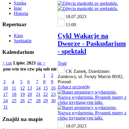
Sztuka
Inne
Historia
18.07.2023
Repertuar
11:00
Cykl Wakacje na
Kino
Spektakle
Dworze - Paskudarium
- spektakl
Kalendarium
< cze
Lipiec 2023
sie >
Teatr
pon
wto
śro
czw
pią
sob
nie
CK Zamek, Dziedziniec
1
2
Zamkowy, ul. Święty Marcin 80/82,
3
4
5
6
7
8
9
Poznań
Zobacz szczegóły
10
11
12
13
14
15
16
17
18
19
20
21
22
23
24
25
26
27
28
29
30
31
Znajdź na mapie
18.07.2023