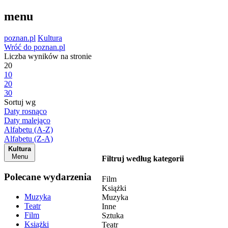
menu
poznan.pl
Kultura
Wróć do poznan.pl
Liczba wyników na stronie
20
10
20
30
Sortuj wg
Daty rosnąco
Daty malejąco
Alfabetu (A-Z)
Alfabetu (Z-A)
Kultura
Menu
Filtruj według kategorii
Polecane wydarzenia
Film
Książki
Muzyka
Muzyka
Teatr
Inne
Film
Sztuka
Książki
Teatr