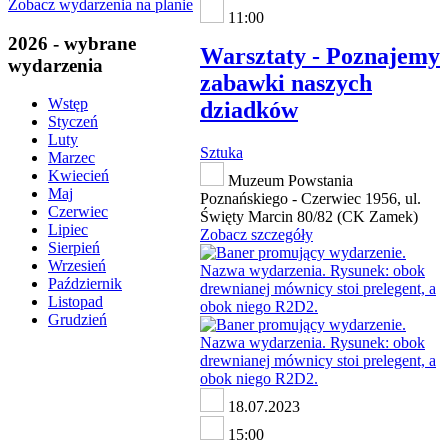
Zobacz wydarzenia na planie
11:00
2026 - wybrane
Warsztaty - Poznajemy
wydarzenia
zabawki naszych
Wstęp
dziadków
Styczeń
Luty
Sztuka
Marzec
Kwiecień
Muzeum Powstania
Maj
Poznańskiego - Czerwiec 1956, ul.
Czerwiec
Święty Marcin 80/82 (CK Zamek)
Lipiec
Zobacz szczegóły
Sierpień
Wrzesień
Październik
Listopad
Grudzień
18.07.2023
15:00