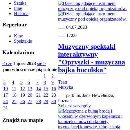
Sztuka
Inne
Historia
Repertuar
04.07.2023
17:00
Kino
Spektakle
Muzyczny spektakl
Kalendarium
interaktywny
"Opryszki - muzyczna
< cze
Lipiec 2023
sie >
bajka huculska"
pon
wto
śro
czw
pią
sob
nie
1
2
Teatr
3
4
5
6
7
8
9
Muzyka
10
11
12
13
14
15
16
17
18
19
20
21
22
23
park im. Jana Heweliusza,
Poznań
24
25
26
27
28
29
30
Zobacz szczegóły
31
Znajdź na mapie