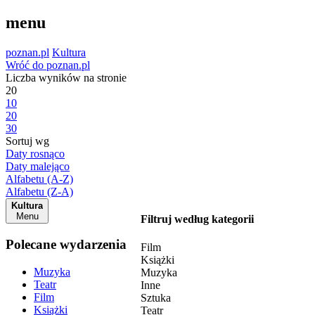
menu
poznan.pl
Kultura
Wróć do poznan.pl
Liczba wyników na stronie
20
10
20
30
Sortuj wg
Daty rosnąco
Daty malejąco
Alfabetu (A-Z)
Alfabetu (Z-A)
Kultura
Menu
Filtruj według kategorii
Polecane wydarzenia
Film
Książki
Muzyka
Muzyka
Teatr
Inne
Film
Sztuka
Książki
Teatr