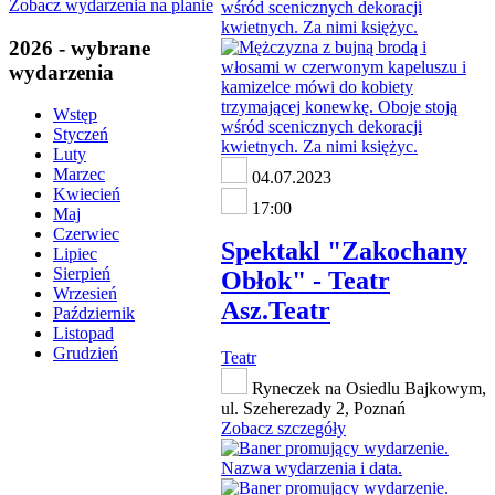
Zobacz wydarzenia na planie
2026 - wybrane
wydarzenia
Wstęp
Styczeń
Luty
Marzec
04.07.2023
Kwiecień
17:00
Maj
Czerwiec
Spektakl "Zakochany
Lipiec
Sierpień
Obłok" - Teatr
Wrzesień
Asz.Teatr
Październik
Listopad
Grudzień
Teatr
Ryneczek na Osiedlu Bajkowym,
ul. Szeherezady 2, Poznań
Zobacz szczegóły