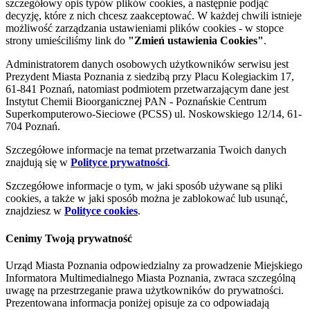
szczegółowy opis typów plików cookies, a następnie podjąć
decyzję, które z nich chcesz zaakceptować. W każdej chwili istnieje
możliwość zarządzania ustawieniami plików cookies - w stopce
strony umieściliśmy link do
"Zmień ustawienia Cookies"
.
Administratorem danych osobowych użytkowników serwisu jest
Prezydent Miasta Poznania z siedzibą przy Placu Kolegiackim 17,
61-841 Poznań, natomiast podmiotem przetwarzającym dane jest
Instytut Chemii Bioorganicznej PAN - Poznańskie Centrum
Superkomputerowo-Sieciowe (PCSS) ul. Noskowskiego 12/14, 61-
704 Poznań.
Szczegółowe informacje na temat przetwarzania Twoich danych
znajdują się w
Polityce prywatności
.
Szczegółowe informacje o tym, w jaki sposób używane są pliki
cookies, a także w jaki sposób można je zablokować lub usunąć,
znajdziesz w
Polityce cookies
.
Cenimy Twoją prywatność
Urząd Miasta Poznania odpowiedzialny za prowadzenie Miejskiego
Informatora Multimedialnego Miasta Poznania, zwraca szczególną
uwagę na przestrzeganie prawa użytkowników do prywatności.
Prezentowana informacja poniżej opisuje za co odpowiadają