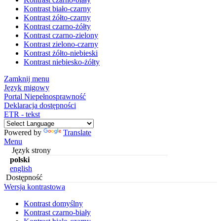
Kontrast biało-czarny
Kontrast żółto-czarny
Kontrast czarno-żółty
Kontrast czarno-zielony
Kontrast zielono-czarny
Kontrast żółto-niebieski
Kontrast niebiesko-żółty
Zamknij menu
Język migowy
Portal Niepełnosprawność
Deklaracja dostępności
ETR - tekst
Powered by
Translate
Menu
Język strony
polski
english
Dostępność
Wersja kontrastowa
Kontrast domyślny
Kontrast czarno-biały