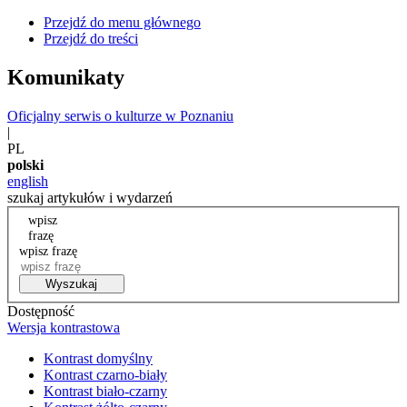
Przejdź do menu głównego
Przejdź do treści
Komunikaty
Oficjalny serwis o kulturze w Poznaniu
|
PL
polski
english
szukaj artykułów i wydarzeń
wpisz
frazę
wpisz frazę
Wyszukaj
Dostępność
Wersja kontrastowa
Kontrast domyślny
Kontrast czarno-biały
Kontrast biało-czarny