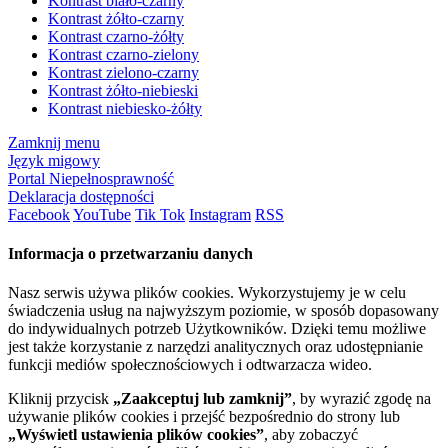
Kontrast biało-czarny
Kontrast żółto-czarny
Kontrast czarno-żółty
Kontrast czarno-zielony
Kontrast zielono-czarny
Kontrast żółto-niebieski
Kontrast niebiesko-żółty
Zamknij menu
Język migowy
Portal Niepełnosprawność
Deklaracja dostępności
Facebook
YouTube
Tik Tok
Instagram
RSS
Informacja o przetwarzaniu danych
Nasz serwis używa plików cookies. Wykorzystujemy je w celu
świadczenia usług na najwyższym poziomie, w sposób dopasowany
do indywidualnych potrzeb Użytkowników. Dzięki temu możliwe
jest także korzystanie z narzędzi analitycznych oraz udostępnianie
funkcji mediów społecznościowych i odtwarzacza wideo.
Kliknij przycisk
„Zaakceptuj lub zamknij”
, by wyrazić zgodę na
używanie plików cookies i przejść bezpośrednio do strony lub
„Wyświetl ustawienia plików cookies”
, aby zobaczyć