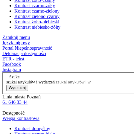
Kontrast żółto-czarny
Kontrast czarno-żółty
Kontrast czarno-zielony
Kontrast zielono-czarny
Kontrast żółto-niebieski
Kontrast niebiesko-żółty
Zamknij menu
Język migowy
Portal Niepełnosprawność
Deklaracja dostępności
ETR - tekst
Facebook
Instagram
Szukaj
szukaj artykułów i wydarzeń
Wyszukaj
Linia miasta Poznań
61 646 33 44
Dostępność
Wersja kontrastowa
Kontrast domyślny
Kontrast czarno-biały