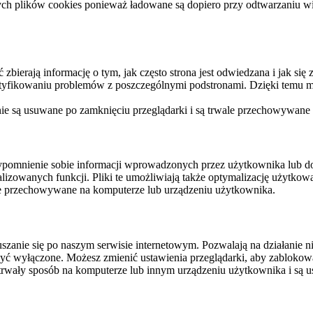
ych plików cookies ponieważ ładowane są dopiero przy odtwarzaniu wid
ierają informację o tym, jak często strona jest odwiedzana i jak się z 
ntyfikowaniu problemów z poszczególnymi podstronami. Dzięki temu mo
 nie są usuwane po zamknięciu przeglądarki i są trwale przechowywane
rzypomnienie sobie informacji wprowadzonych przez użytkownika lub 
nalizowanych funkcji. Pliki te umożliwiają także optymalizację użytko
ale przechowywane na komputerze lub urządzeniu użytkownika.
szanie się po naszym serwisie internetowym. Pozwalają na działanie ni
yć wyłączone. Możesz zmienić ustawienia przeglądarki, aby zablokować
trwały sposób na komputerze lub innym urządzeniu użytkownika i są u