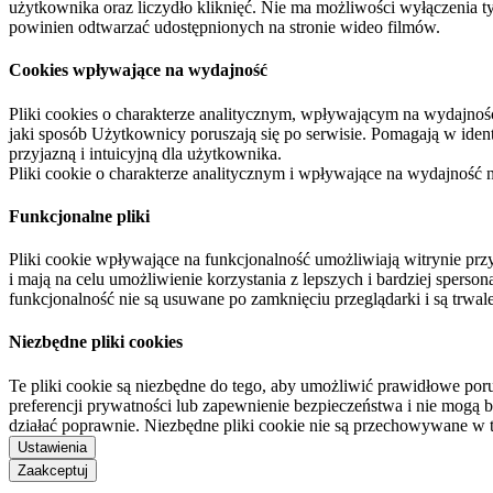
użytkownika oraz liczydło kliknięć. Nie ma możliwości wyłączenia t
powinien odtwarzać udostępnionych na stronie wideo filmów.
Cookies wpływające na wydajność
Pliki cookies o charakterze analitycznym, wpływającym na wydajność zb
jaki sposób Użytkownicy poruszają się po serwisie. Pomagają w ide
przyjazną i intuicyjną dla użytkownika.
Pliki cookie o charakterze analitycznym i wpływające na wydajność
Funkcjonalne pliki
Pliki cookie wpływające na funkcjonalność umożliwiają witrynie p
i mają na celu umożliwienie korzystania z lepszych i bardziej sperso
funkcjonalność nie są usuwane po zamknięciu przeglądarki i są trw
Niezbędne pliki cookies
Te pliki cookie są niezbędne do tego, aby umożliwić prawidłowe poru
preferencji prywatności lub zapewnienie bezpieczeństwa i nie mogą b
działać poprawnie. Niezbędne pliki cookie nie są przechowywane w 
Ustawienia
Zaakceptuj