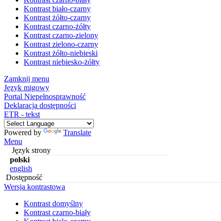
Kontrast biało-czarny
Kontrast żółto-czarny
Kontrast czarno-żółty
Kontrast czarno-zielony
Kontrast zielono-czarny
Kontrast żółto-niebieski
Kontrast niebiesko-żółty
Zamknij menu
Język migowy
Portal Niepełnosprawność
Deklaracja dostępności
ETR - tekst
Powered by
Translate
Menu
Język strony
polski
english
Dostępność
Wersja kontrastowa
Kontrast domyślny
Kontrast czarno-biały