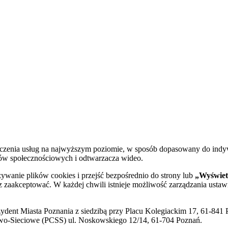
dczenia usług na najwyższym poziomie, w sposób dopasowany do indy
diów społecznościowych i odtwarzacza wideo.
żywanie plików cookies i przejść bezpośrednio do strony lub
„Wyświetl
sz zaakceptować. W każdej chwili istnieje możliwość zarządzania ustaw
ent Miasta Poznania z siedzibą przy Placu Kolegiackim 17, 61-841 P
o-Sieciowe (PCSS) ul. Noskowskiego 12/14, 61-704 Poznań.