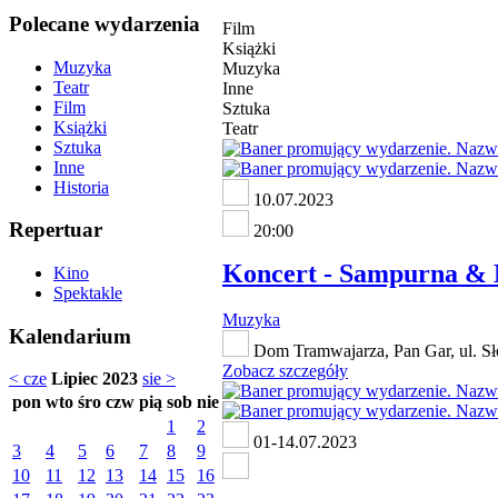
Polecane wydarzenia
Film
Książki
Muzyka
Muzyka
Teatr
Inne
Film
Sztuka
Książki
Teatr
Sztuka
Inne
Historia
10.07.2023
Repertuar
20:00
Koncert - Sampurna & 
Kino
Spektakle
Muzyka
Kalendarium
Dom Tramwajarza, Pan Gar, ul. S
Zobacz szczegóły
< cze
Lipiec 2023
sie >
pon
wto
śro
czw
pią
sob
nie
1
2
01-14.07.2023
3
4
5
6
7
8
9
10
11
12
13
14
15
16