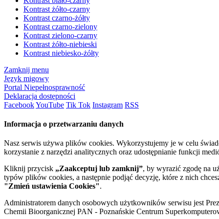
Kontrast biało-czarny
Kontrast żółto-czarny
Kontrast czarno-żółty
Kontrast czarno-zielony
Kontrast zielono-czarny
Kontrast żółto-niebieski
Kontrast niebiesko-żółty
Zamknij menu
Język migowy
Portal Niepełnosprawność
Deklaracja dostępności
Facebook
YouTube
Tik Tok
Instagram
RSS
Informacja o przetwarzaniu danych
Nasz serwis używa plików cookies. Wykorzystujemy je w celu świa
korzystanie z narzędzi analitycznych oraz udostępnianie funkcji me
Kliknij przycisk
„Zaakceptuj lub zamknij”
, by wyrazić zgodę na u
typów plików cookies, a następnie podjąć decyzję, które z nich chce
"Zmień ustawienia Cookies"
.
Administratorem danych osobowych użytkowników serwisu jest Prezyd
Chemii Bioorganicznej PAN - Poznańskie Centrum Superkomputerow