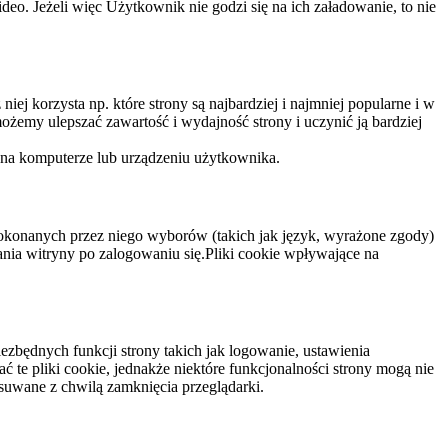
eo. Jeżeli więc Użytkownik nie godzi się na ich załadowanie, to nie
niej korzysta np. które strony są najbardziej i najmniej popularne i w
żemy ulepszać zawartość i wydajność strony i uczynić ją bardziej
 na komputerze lub urządzeniu użytkownika.
dokonanych przez niego wyborów (takich jak język, wyrażone zgody)
wania witryny po zalogowaniu się.Pliki cookie wpływające na
ezbędnych funkcji strony takich jak logowanie, ustawienia
 te pliki cookie, jednakże niektóre funkcjonalności strony mogą nie
suwane z chwilą zamknięcia przeglądarki.