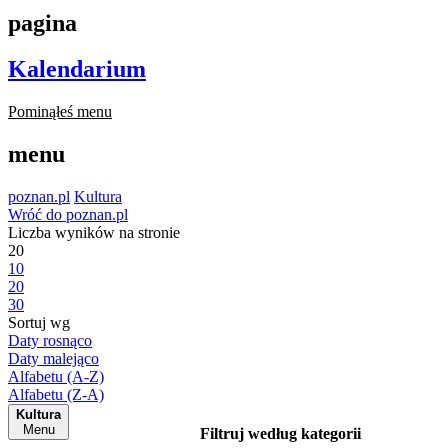
pagina
Kalendarium
Pominąłeś menu
menu
poznan.pl
Kultura
Wróć do poznan.pl
Liczba wyników na stronie
20
10
20
30
Sortuj wg
Daty rosnąco
Daty malejąco
Alfabetu (A-Z)
Alfabetu (Z-A)
Kultura
Menu
Filtruj według kategorii