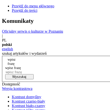
Przejdź do menu głównego
Przejdź do treści
Komunikaty
Oficjalny serwis o kulturze w Poznaniu
|
PL
polski
english
szukaj artykułów i wydarzeń
wpisz
frazę
wpisz frazę
Wyszukaj
Dostępność
Wersja kontrastowa
Kontrast domyślny
Kontrast czarno-biały
Kontrast biało-czarny