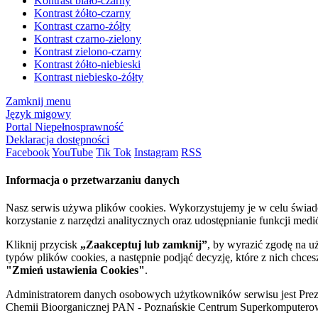
Kontrast biało-czarny
Kontrast żółto-czarny
Kontrast czarno-żółty
Kontrast czarno-zielony
Kontrast zielono-czarny
Kontrast żółto-niebieski
Kontrast niebiesko-żółty
Zamknij menu
Język migowy
Portal Niepełnosprawność
Deklaracja dostępności
Facebook
YouTube
Tik Tok
Instagram
RSS
Informacja o przetwarzaniu danych
Nasz serwis używa plików cookies. Wykorzystujemy je w celu świa
korzystanie z narzędzi analitycznych oraz udostępnianie funkcji me
Kliknij przycisk
„Zaakceptuj lub zamknij”
, by wyrazić zgodę na u
typów plików cookies, a następnie podjąć decyzję, które z nich chce
"Zmień ustawienia Cookies"
.
Administratorem danych osobowych użytkowników serwisu jest Prezyd
Chemii Bioorganicznej PAN - Poznańskie Centrum Superkomputerow