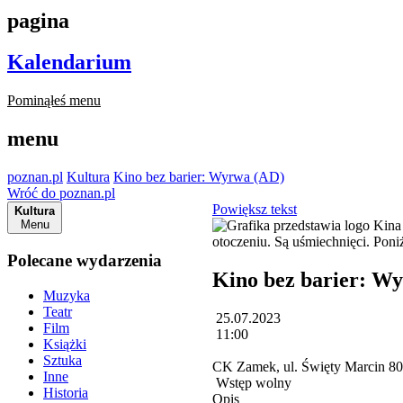
pagina
Kalendarium
Pominąłeś menu
menu
poznan.pl
Kultura
Kino bez barier: Wyrwa (AD)
Wróć do poznan.pl
Powiększ tekst
Kultura
Menu
Polecane wydarzenia
Kino bez barier: W
Muzyka
Teatr
25.07.2023
Film
11:00
Książki
Sztuka
CK Zamek, ul. Święty Marcin 8
Inne
Wstęp wolny
Historia
Opis