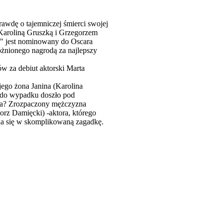
awdę o tajemniczej śmierci swojej
aroliną Gruszką i Grzegorzem
y" jest nominowany do Oscara
óżnionego nagrodą za najlepszy
ów za debiut aktorski Marta
ego żona Janina (Karolina
o do wypadku doszło pod
ała? Zrozpaczony mężczyzna
orz Damięcki) -aktora, którego
nia się w skomplikowaną zagadkę.