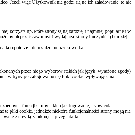
eo. Jeżeli więc Użytkownik nie godzi się na ich załadowanie, to nie
niej korzysta np. które strony są najbardziej i najmniej popularne i w
żemy ulepszać zawartość i wydajność strony i uczynić ją bardziej
 na komputerze lub urządzeniu użytkownika.
dokonanych przez niego wyborów (takich jak język, wyrażone zgody)
wania witryny po zalogowaniu się.Pliki cookie wpływające na
ezbędnych funkcji strony takich jak logowanie, ustawienia
 te pliki cookie, jednakże niektóre funkcjonalności strony mogą nie
suwane z chwilą zamknięcia przeglądarki.