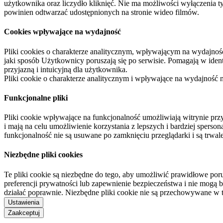
użytkownika oraz liczydło kliknięć. Nie ma możliwości wyłączenia t
powinien odtwarzać udostępnionych na stronie wideo filmów.
Cookies wpływające na wydajność
Pliki cookies o charakterze analitycznym, wpływającym na wydajność zb
jaki sposób Użytkownicy poruszają się po serwisie. Pomagają w ide
przyjazną i intuicyjną dla użytkownika.
Pliki cookie o charakterze analitycznym i wpływające na wydajność
Funkcjonalne pliki
Pliki cookie wpływające na funkcjonalność umożliwiają witrynie p
i mają na celu umożliwienie korzystania z lepszych i bardziej sperso
funkcjonalność nie są usuwane po zamknięciu przeglądarki i są trw
Niezbędne pliki cookies
Te pliki cookie są niezbędne do tego, aby umożliwić prawidłowe poru
preferencji prywatności lub zapewnienie bezpieczeństwa i nie mogą b
działać poprawnie. Niezbędne pliki cookie nie są przechowywane w 
Ustawienia
Zaakceptuj