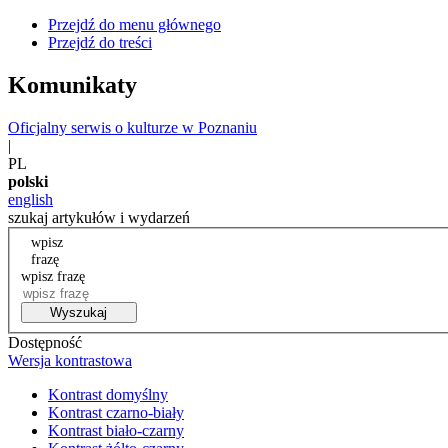
Przejdź do menu głównego
Przejdź do treści
Komunikaty
Oficjalny serwis o kulturze w Poznaniu
|
PL
polski
english
szukaj artykułów i wydarzeń
wpisz
frazę
wpisz frazę
Wyszukaj
Dostępność
Wersja kontrastowa
Kontrast domyślny
Kontrast czarno-biały
Kontrast biało-czarny