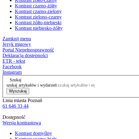
Kontrast żółto-czarny
Kontrast czarno-żółty
Kontrast czarno-zielony
Kontrast zielono-czarny
Kontrast żółto-niebieski
Kontrast niebiesko-żółty
Zamknij menu
Język migowy
Portal Niepełnosprawność
Deklaracja dostępności
ETR - tekst
Facebook
Instagram
Szukaj
szukaj artykułów i wydarzeń
Wyszukaj
Linia miasta Poznań
61 646 33 44
Dostępność
Wersja kontrastowa
Kontrast domyślny
Kontrast czarno-biały