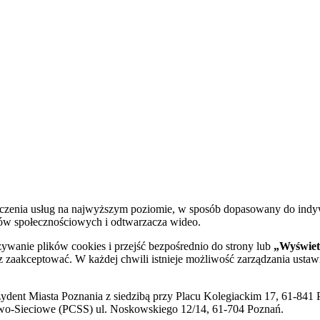
dczenia usług na najwyższym poziomie, w sposób dopasowany do indy
diów społecznościowych i odtwarzacza wideo.
żywanie plików cookies i przejść bezpośrednio do strony lub
„Wyświetl
sz zaakceptować. W każdej chwili istnieje możliwość zarządzania ustaw
ent Miasta Poznania z siedzibą przy Placu Kolegiackim 17, 61-841 P
o-Sieciowe (PCSS) ul. Noskowskiego 12/14, 61-704 Poznań.