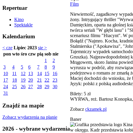
Film
Repertuar
Niewierność, zagadkowy wypadek 
żony. Intrygujący thriller "W
Kino
Damięckim, oparta na głośnej k
Spektakle
twórca seriali "W głębi lasu" i 
scenariusz filmu "Hiacynt". W po
Kalendarium
Bołądź ("Najmro. Kocha, kradnie,
Stalmierska ("Apokawixa", "John
< cze
Lipiec 2023
sie >
Tajemniczy wypadek samochodowy
pon
wto
śro
czw
pią
sob
nie
Gruszka). Najprawdopodobniej ko
1
2
Mrągowem, skoro Janina powiedzi
3
4
5
6
7
8
9
wyrusza w podróż, aby rozwiązać 
podejrzewa o romans ze zmarłą ż
10
11
12
13
14
15
16
Maciej dochodzi do wniosku, że b
17
18
19
20
21
22
23
Język: polski z polską audiodeskr
24
25
26
27
28
29
30
31
Bilety: 5 zł
WYRWA, reż. Bartosz Konopka, 
Znajdź na mapie
Zobacz
ckzamek.pl
Zobacz wydarzenia na planie
Baner
2026 - wybrane wydarzenia