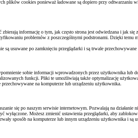
ych plików cookies ponieważ ładowane są dopiero przy odtwarzaniu wid
ierają informację o tym, jak często strona jest odwiedzana i jak się z 
ntyfikowaniu problemów z poszczególnymi podstronami. Dzięki temu mo
 nie są usuwane po zamknięciu przeglądarki i są trwale przechowywane
rzypomnienie sobie informacji wprowadzonych przez użytkownika lub 
nalizowanych funkcji. Pliki te umożliwiają także optymalizację użytko
ale przechowywane na komputerze lub urządzeniu użytkownika.
szanie się po naszym serwisie internetowym. Pozwalają na działanie ni
yć wyłączone. Możesz zmienić ustawienia przeglądarki, aby zablokować
trwały sposób na komputerze lub innym urządzeniu użytkownika i są u