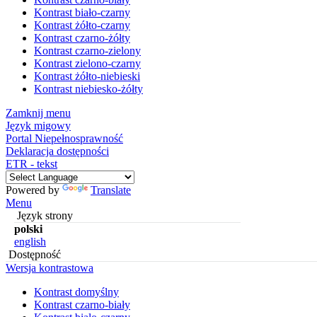
Kontrast biało-czarny
Kontrast żółto-czarny
Kontrast czarno-żółty
Kontrast czarno-zielony
Kontrast zielono-czarny
Kontrast żółto-niebieski
Kontrast niebiesko-żółty
Zamknij menu
Język migowy
Portal Niepełnosprawność
Deklaracja dostępności
ETR - tekst
Powered by
Translate
Menu
Język strony
polski
english
Dostępność
Wersja kontrastowa
Kontrast domyślny
Kontrast czarno-biały