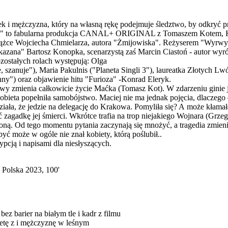
i mężczyzna, który na własną rękę podejmuje śledztwo, by odkryć pr
yrwa" to fabularna produkcja CANAL+ ORIGINAL z Tomaszem Kotem, K
siążce Wojciecha Chmielarza, autora "Żmijowiska". Reżyserem "Wyrw
"Skazana" Bartosz Konopka, scenarzystą zaś Marcin Ciastoń - autor wyr
zostałych rolach występują: Olga
 szanuje"), Maria Pakulnis ("Planeta Singli 3"), laureatka Złotych Lw
ny") oraz objawienie hitu "Furioza" -Konrad Eleryk.
 zmienia całkowicie życie Maćka (Tomasz Kot). W zdarzeniu ginie j
bieta popełniła samobójstwo. Maciej nie ma jednak pojęcia, dlaczeg
ała, że jedzie na delegację do Krakowa. Pomyliła się? A może kłam
zagadkę jej śmierci. Wkrótce trafia na trop niejakiego Wojnara (Grzeg
oną. Od tego momentu pytania zaczynają się mnożyć, a tragedia zmie
yć może w ogóle nie znał kobiety, którą poślubił..
ypcją i napisami dla niesłyszących.
Polska 2023, 100'