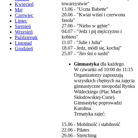
towarzystwie"
Kwiecień
13.06 - "Uczta Babette"
Maj
20.06 - "Kwiat wiśni i czerwona
Czerwiec
fasola"
Lipiec
27.06 - "Niebo w gębie"
Sierpień
04.07 - "Jedz i pij mężczyzno i
Wrzesień
kobieto"
Październik
11.07 - "Julie i Julia"
Listopad
18.07 - Jedz, módl się, kochaj"
Grudzień
25.07 - "Jiro śni o sushi"
Gimnastyka
dla każdego
W czwartki od 10:00 do 11:15
Organizatorzy zapraszają
wszystkich chętnych na zajęcia
gimnastyczne nieopodal Rynku
Wildeckiego (Plac Marii
Skłodowskiej-Curie).
Gimnastykę poprowadzi
Karolina.
Tematyka zajęć:
15.06 - Mobilność i stabilność
22.06 - Pilates
29.06 - Stretching