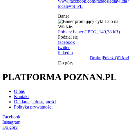
www.facebook.com/radaosiedlawilda?
locale=pl_PL
Baner
Pobierz baner (JPEG, 149,38 kB)
Podziel się
facebook
twitter
linkedin
Drukuj
Pokaż QR kod
Do góry
PLATFORMA POZNAN.PL
O nas
Kontakt
Deklaracja dostępności
Polityka prywatności
Facebook
Instagram
Do góry