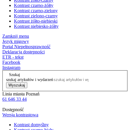
Kontrast żółto-czarny
Kontrast czarno-żółty
Kontrast czarno-zielony
Kontrast zielono-czarny
Kontrast żółto-niebieski
Kontrast niebiesko-żółty
Zamknij menu
Język migowy
Portal Niepełnosprawność
Deklaracja dostępności
ETR - tekst
Facebook
Instagram
Szukaj
szukaj artykułów i wydarzeń
Wyszukaj
Linia miasta Poznań
61 646 33 44
Dostępność
Wersja kontrastowa
Kontrast domyślny
Kontrast czarno-biały