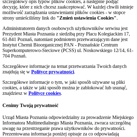
szczegółowy opis typów plików cookies, a następnie podjąć
decyzję, które z nich chcesz zaakceptować. W każdej chwili istnieje
możliwość zarządzania ustawieniami plików cookies - w stopce
strony umieściliśmy link do
"Zmień ustawienia Cookies"
.
Administratorem danych osobowych użytkowników serwisu jest
Prezydent Miasta Poznania z siedzibą przy Placu Kolegiackim 17,
61-841 Poznań, natomiast podmiotem przetwarzającym dane jest
Instytut Chemii Bioorganicznej PAN - Poznańskie Centrum
Superkomputerowo-Sieciowe (PCSS) ul. Noskowskiego 12/14, 61-
704 Poznań.
Szczegółowe informacje na temat przetwarzania Twoich danych
znajdują się w
Polityce prywatności
.
Szczegółowe informacje o tym, w jaki sposób używane są pliki
cookies, a także w jaki sposób można je zablokować lub usunąć,
znajdziesz w
Polityce cookies
.
Cenimy Twoją prywatność
Urząd Miasta Poznania odpowiedzialny za prowadzenie Miejskiego
Informatora Multimedialnego Miasta Poznania, zwraca szczególną
uwagę na przestrzeganie prawa użytkowników do prywatności.
Prezentowana informacja poniżej opisuje za co odpowiadają