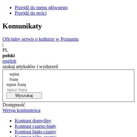
Przejdź do menu głównego
Przejdź do treści
Komunikaty
Oficjalny serwis o kulturze w Poznaniu
|
PL
polski
english
szukaj artykułów i wydarzeń
wpisz
frazę
wpisz frazę
Wyszukaj
Dostępność
Wersja kontrastowa
Kontrast domyślny
Kontrast czarno-biały
Kontrast biało-czarny