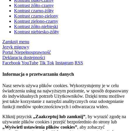
Kontrast biało-czarny
Kontrast żółto-czarny
Kontrast czarno-żółty
Kontrast czarno-zielony
Kontrast zielono-czarny
Kontrast żółto-niebieski
Kontrast niebiesko-żółty
Zamknij menu
Język migowy
Portal Niepełnosprawność
Deklaracja dostępności
Facebook
YouTube
Tik Tok
Instagram
RSS
Informacja o przetwarzaniu danych
Nasz serwis używa plików cookies. Wykorzystujemy je w celu
świadczenia usług na najwyższym poziomie, w sposób dopasowany
do indywidualnych potrzeb Użytkowników. Dzięki temu możliwe
jest także korzystanie z narzędzi analitycznych oraz udostępnianie
funkcji mediów społecznościowych i odtwarzacza wideo.
Kliknij przycisk
„Zaakceptuj lub zamknij”
, by wyrazić zgodę na
używanie plików cookies i przejść bezpośrednio do strony lub
„Wyświetl ustawienia plików cookies”
, aby zobaczyć