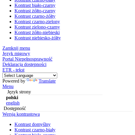
Kontrast biało-czarny
Kontrast żółto-czarny
Kontrast czarno-żółty
Kontrast czarno-zielony
Kontrast zielono-czarny
Kontrast żółto-niebieski
Kontrast niebiesko-żółty
Zamknij menu
Język migowy
Portal Niepełnosprawność
Deklaracja dostępności
ETR - tekst
Powered by
Translate
Menu
Język strony
polski
english
Dostępność
Wersja kontrastowa
Kontrast domyślny
Kontrast czarno-biały