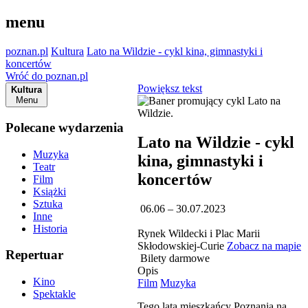
menu
poznan.pl
Kultura
Lato na Wildzie - cykl kina, gimnastyki i
koncertów
Wróć do poznan.pl
Powiększ tekst
Kultura
Menu
Polecane wydarzenia
Lato na Wildzie - cykl
Muzyka
kina, gimnastyki i
Teatr
koncertów
Film
Książki
Sztuka
06.06 – 30.07.2023
Inne
Historia
Rynek Wildecki i Plac Marii
Skłodowskiej-Curie
Zobacz na mapie
Repertuar
Bilety darmowe
Opis
Kino
Film
Muzyka
Spektakle
Tego lata mieszkańcy Poznania na