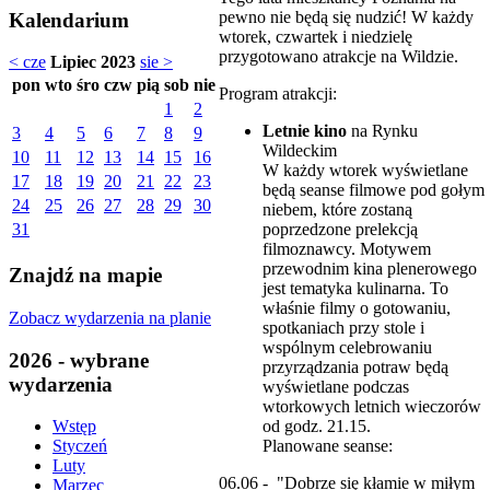
pewno nie będą się nudzić! W każdy
Kalendarium
wtorek, czwartek i niedzielę
przygotowano atrakcje na Wildzie.
< cze
Lipiec 2023
sie >
pon
wto
śro
czw
pią
sob
nie
Program atrakcji:
1
2
Letnie kino
na Rynku
3
4
5
6
7
8
9
Wildeckim
10
11
12
13
14
15
16
W każdy wtorek wyświetlane
17
18
19
20
21
22
23
będą seanse filmowe pod gołym
24
25
26
27
28
29
30
niebem, które zostaną
poprzedzone prelekcją
31
filmoznawcy. Motywem
przewodnim kina plenerowego
Znajdź na mapie
jest tematyka kulinarna. To
właśnie filmy o gotowaniu,
Zobacz wydarzenia na planie
spotkaniach przy stole i
wspólnym celebrowaniu
2026 - wybrane
przyrządzania potraw będą
wydarzenia
wyświetlane podczas
wtorkowych letnich wieczorów
od godz. 21.15.
Wstęp
Planowane seanse:
Styczeń
Luty
06.06 - "Dobrze się kłamie w miłym
Marzec