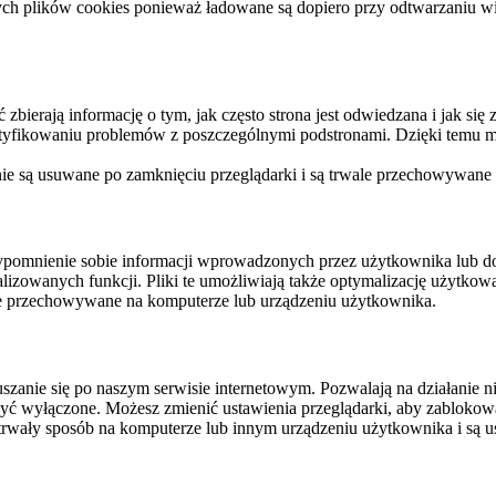
ych plików cookies ponieważ ładowane są dopiero przy odtwarzaniu wid
ierają informację o tym, jak często strona jest odwiedzana i jak się z 
ntyfikowaniu problemów z poszczególnymi podstronami. Dzięki temu mo
 nie są usuwane po zamknięciu przeglądarki i są trwale przechowywane
rzypomnienie sobie informacji wprowadzonych przez użytkownika lub 
nalizowanych funkcji. Pliki te umożliwiają także optymalizację użytko
ale przechowywane na komputerze lub urządzeniu użytkownika.
szanie się po naszym serwisie internetowym. Pozwalają na działanie ni
yć wyłączone. Możesz zmienić ustawienia przeglądarki, aby zablokować
trwały sposób na komputerze lub innym urządzeniu użytkownika i są u