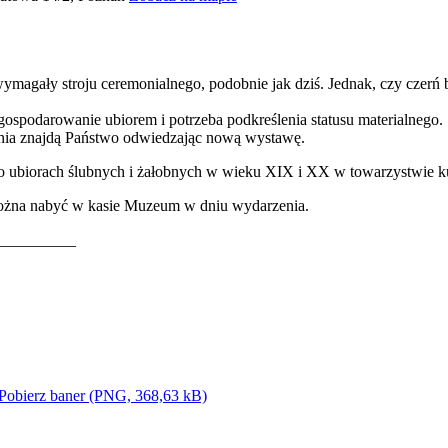
magały stroju ceremonialnego, podobnie jak dziś. Jednak, czy czerń 
 gospodarowanie ubiorem i potrzeba podkreślenia statusu materialnego.
ania znajdą Państwo odwiedzając nową wystawę.
 o ubiorach ślubnych i żałobnych w wieku XIX i XX w towarzystwie k
 można nabyć w kasie Muzeum w dniu wydarzenia.
__________
Pobierz baner (PNG, 368,63 kB)