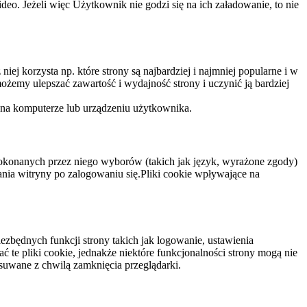
eo. Jeżeli więc Użytkownik nie godzi się na ich załadowanie, to nie
niej korzysta np. które strony są najbardziej i najmniej popularne i w
żemy ulepszać zawartość i wydajność strony i uczynić ją bardziej
 na komputerze lub urządzeniu użytkownika.
dokonanych przez niego wyborów (takich jak język, wyrażone zgody)
wania witryny po zalogowaniu się.Pliki cookie wpływające na
ezbędnych funkcji strony takich jak logowanie, ustawienia
 te pliki cookie, jednakże niektóre funkcjonalności strony mogą nie
suwane z chwilą zamknięcia przeglądarki.