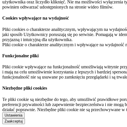
użytkownika oraz liczydło kliknięć. Nie ma możliwości wyłączenia t
powinien odtwarzać udostępnionych na stronie wideo filmów.
Cookies wpływające na wydajność
Pliki cookies o charakterze analitycznym, wpływającym na wydajność zb
jaki sposób Użytkownicy poruszają się po serwisie. Pomagają w ide
przyjazną i intuicyjną dla użytkownika.
Pliki cookie o charakterze analitycznym i wpływające na wydajność
Funkcjonalne pliki
Pliki cookie wpływające na funkcjonalność umożliwiają witrynie p
i mają na celu umożliwienie korzystania z lepszych i bardziej sperso
funkcjonalność nie są usuwane po zamknięciu przeglądarki i są trw
Niezbędne pliki cookies
Te pliki cookie są niezbędne do tego, aby umożliwić prawidłowe poru
preferencji prywatności lub zapewnienie bezpieczeństwa i nie mogą b
działać poprawnie. Niezbędne pliki cookie nie są przechowywane w 
Ustawienia
Zaakceptuj