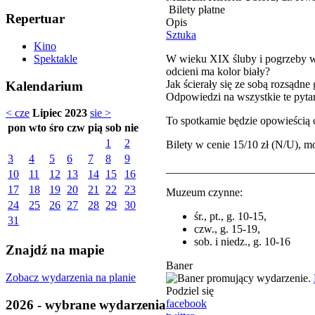
Bilety płatne
Repertuar
Opis
Sztuka
Kino
W wieku XIX śluby i pogrzeby wy
Spektakle
odcieni ma kolor biały?
Jak ścierały się ze sobą rozsądne
Kalendarium
Odpowiedzi na wszystkie te pyt
< cze
Lipiec 2023
sie >
To spotkamie będzie opowieścią
pon
wto
śro
czw
pią
sob
nie
1
2
Bilety w cenie 15/10 zł (N/U),
3
4
5
6
7
8
9
__________________________
10
11
12
13
14
15
16
17
18
19
20
21
22
23
Muzeum czynne:
24
25
26
27
28
29
30
śr., pt., g. 10-15,
31
czw., g. 15-19,
sob. i niedz., g. 10-16
Znajdź na mapie
Baner
Zobacz wydarzenia na planie
Podziel się
2026 - wybrane wydarzenia
facebook