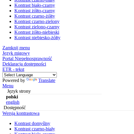
Kontrast biało-czarny
Kontrast żółto-czarny
Kontrast czarno-żółty
Kontrast czarno-zielony
Kontrast zielono-czarny
Kontrast żółto-niebieski
Kontrast niebiesko-żółty
Zamknij menu
Język migowy
Portal Niepełnosprawność
Deklaracja dostępności
ETR - tekst
Powered by
Translate
Menu
Język strony
polski
english
Dostępność
Wersja kontrastowa
Kontrast domyślny
Kontrast czarno-biały