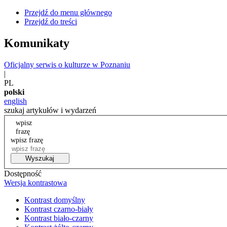
Przejdź do menu głównego
Przejdź do treści
Komunikaty
Oficjalny serwis o kulturze w Poznaniu
|
PL
polski
english
szukaj artykułów i wydarzeń
wpisz
frazę
wpisz frazę
Wyszukaj
Dostępność
Wersja kontrastowa
Kontrast domyślny
Kontrast czarno-biały
Kontrast biało-czarny