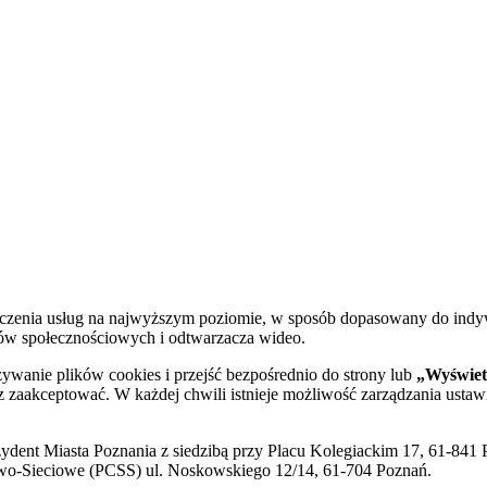
dczenia usług na najwyższym poziomie, w sposób dopasowany do indy
diów społecznościowych i odtwarzacza wideo.
żywanie plików cookies i przejść bezpośrednio do strony lub
„Wyświetl
sz zaakceptować. W każdej chwili istnieje możliwość zarządzania ustaw
ent Miasta Poznania z siedzibą przy Placu Kolegiackim 17, 61-841 P
o-Sieciowe (PCSS) ul. Noskowskiego 12/14, 61-704 Poznań.