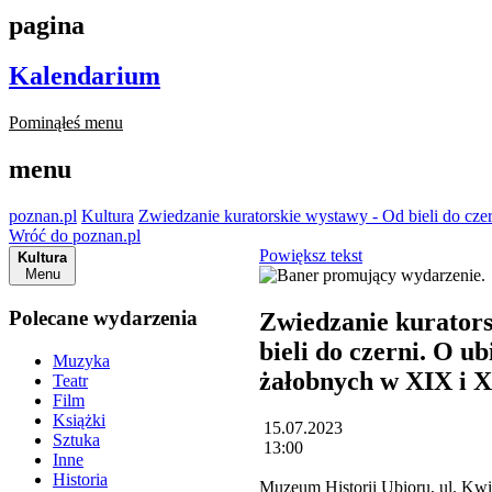
pagina
Kalendarium
Pominąłeś menu
menu
poznan.pl
Kultura
Zwiedzanie kuratorskie wystawy - Od bieli do cze
Wróć do poznan.pl
Powiększ tekst
Kultura
Menu
Polecane wydarzenia
Zwiedzanie kurators
bieli do czerni. O u
Muzyka
żałobnych w XIX i 
Teatr
Film
Książki
15.07.2023
Sztuka
13:00
Inne
Historia
Muzeum Historii Ubioru, ul. Kw