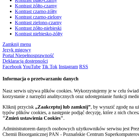
Kontrast biało-czarny
Kontrast żółto-czarny
Kontrast czarno-żółty
Kontrast czarno-zielony
Kontrast zielono-czarny
Kontrast żółto-niebieski
Kontrast niebiesko-żółty
Zamknij menu
Język migowy
Portal Niepełnosprawność
Deklaracja dostępności
Facebook
YouTube
Tik Tok
Instagram
RSS
Informacja o przetwarzaniu danych
Nasz serwis używa plików cookies. Wykorzystujemy je w celu świa
korzystanie z narzędzi analitycznych oraz udostępnianie funkcji me
Kliknij przycisk
„Zaakceptuj lub zamknij”
, by wyrazić zgodę na u
typów plików cookies, a następnie podjąć decyzję, które z nich chce
"Zmień ustawienia Cookies"
.
Administratorem danych osobowych użytkowników serwisu jest Prezyd
Chemii Bioorganicznej PAN - Poznańskie Centrum Superkomputerow