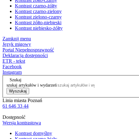
Kontrast żółto-czarny
Kontrast czarno-żółty
Kontrast czarno-zielony
Kontrast zielono-czarny
Kontrast żółto-niebieski
Kontrast niebiesko-żółty
Zamknij menu
Język migowy
Portal Niepełnosprawność
Deklaracja dostępności
ETR - tekst
Facebook
Instagram
Szukaj
szukaj artykułów i wydarzeń
Wyszukaj
Linia miasta Poznań
61 646 33 44
Dostępność
Wersja kontrastowa
Kontrast domyślny
Kontrast czarno-biały