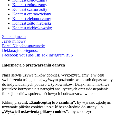
Kontrast biało-czarny
Kontrast żółto-czarny
Kontrast czarno-żółty
Kontrast czarno-zielony
Kontrast zielono-czarny
Kontrast żółto-niebieski
Kontrast niebiesko-żółty
Zamknij menu
Język migowy
Portal Niepełnosprawność
Deklaracja dostępności
Facebook
YouTube
Tik Tok
Instagram
RSS
Informacja o przetwarzaniu danych
Nasz serwis używa plików cookies. Wykorzystujemy je w celu
świadczenia usług na najwyższym poziomie, w sposób dopasowany
do indywidualnych potrzeb Użytkowników. Dzięki temu możliwe
jest także korzystanie z narzędzi analitycznych oraz udostępnianie
funkcji mediów społecznościowych i odtwarzacza wideo.
Kliknij przycisk
„Zaakceptuj lub zamknij”
, by wyrazić zgodę na
używanie plików cookies i przejść bezpośrednio do strony lub
„Wyświetl ustawienia plików cookies”
, aby zobaczyć