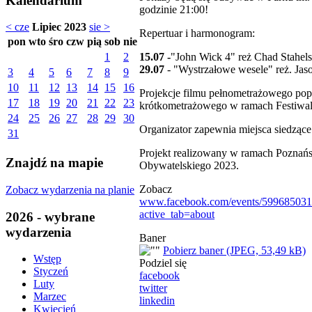
Kalendarium
godzinie 21:00!
< cze
Lipiec 2023
sie >
Repertuar i harmonogram:
pon
wto
śro
czw
pią
sob
nie
15.07 -
"John Wick 4" reż Chad Stahels
1
2
29.07
- "Wystrzałowe wesele" reż. Ja
3
4
5
6
7
8
9
10
11
12
13
14
15
16
Projekcje filmu pełnometrażowego pop
17
18
19
20
21
22
23
krótkometrażowego w ramach Festiwa
24
25
26
27
28
29
30
Organizator zapewnia miejsca siedzące
31
Projekt realizowany w ramach Poznań
Znajdź na mapie
Obywatelskiego 2023.
Zobacz
Zobacz wydarzenia na planie
www.facebook.com/events/59968503
active_tab=about
2026 - wybrane
wydarzenia
Baner
Pobierz baner (JPEG, 53,49 kB)
Wstęp
Podziel się
Styczeń
facebook
Luty
twitter
Marzec
linkedin
Kwiecień