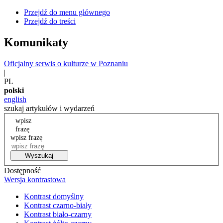
Przejdź do menu głównego
Przejdź do treści
Komunikaty
Oficjalny serwis o kulturze w Poznaniu
|
PL
polski
english
szukaj artykułów i wydarzeń
wpisz
frazę
wpisz frazę
Wyszukaj
Dostępność
Wersja kontrastowa
Kontrast domyślny
Kontrast czarno-biały
Kontrast biało-czarny