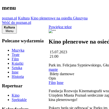
menu
poznan.pl
Kultura
Kino plenerowe na osiedlu Głuszyna
Wróć do poznan.pl
Powiększ tekst
Kultura
Menu
Polecane wydarzenia
Kino plenerowe na osie
Muzyka
15.07.2023
Teatr
21:00
Film
Książki
Park im. Felicjana Sypniewskiego, Gł
Sztuka
mapie
Inne
Bilety darmowe
Historia
Opis
Film
Inne
Repertuar
Fundacja Rozwoju Kinematografii wraz
Urzędem Miasta Poznań serdecznie zap
Kino
kina plenerowego!
Spektakle
Pokazy będą się odbywać w Parku im. 