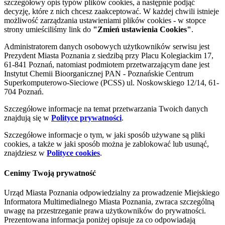
szczegółowy opis typów plików cookies, a następnie podjąć
decyzję, które z nich chcesz zaakceptować. W każdej chwili istnieje
możliwość zarządzania ustawieniami plików cookies - w stopce
strony umieściliśmy link do
"Zmień ustawienia Cookies"
.
Administratorem danych osobowych użytkowników serwisu jest
Prezydent Miasta Poznania z siedzibą przy Placu Kolegiackim 17,
61-841 Poznań, natomiast podmiotem przetwarzającym dane jest
Instytut Chemii Bioorganicznej PAN - Poznańskie Centrum
Superkomputerowo-Sieciowe (PCSS) ul. Noskowskiego 12/14, 61-
704 Poznań.
Szczegółowe informacje na temat przetwarzania Twoich danych
znajdują się w
Polityce prywatności
.
Szczegółowe informacje o tym, w jaki sposób używane są pliki
cookies, a także w jaki sposób można je zablokować lub usunąć,
znajdziesz w
Polityce cookies
.
Cenimy Twoją prywatność
Urząd Miasta Poznania odpowiedzialny za prowadzenie Miejskiego
Informatora Multimedialnego Miasta Poznania, zwraca szczególną
uwagę na przestrzeganie prawa użytkowników do prywatności.
Prezentowana informacja poniżej opisuje za co odpowiadają