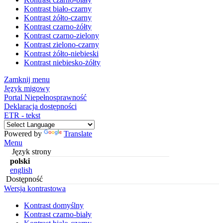
Kontrast biało-czarny
Kontrast żółto-czarny
Kontrast czarno-żółty
Kontrast czarno-zielony
Kontrast zielono-czarny
Kontrast żółto-niebieski
Kontrast niebiesko-żółty
Zamknij menu
Język migowy
Portal Niepełnosprawność
Deklaracja dostępności
ETR - tekst
Powered by
Translate
Menu
Język strony
polski
english
Dostępność
Wersja kontrastowa
Kontrast domyślny
Kontrast czarno-biały