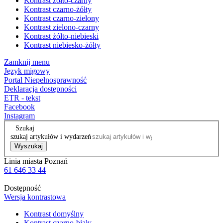
Kontrast żółto-czarny
Kontrast czarno-żółty
Kontrast czarno-zielony
Kontrast zielono-czarny
Kontrast żółto-niebieski
Kontrast niebiesko-żółty
Zamknij menu
Język migowy
Portal Niepełnosprawność
Deklaracja dostępności
ETR - tekst
Facebook
Instagram
Szukaj
szukaj artykułów i wydarzeń
Wyszukaj
Linia miasta Poznań
61 646 33 44
Dostępność
Wersja kontrastowa
Kontrast domyślny
Kontrast czarno-biały