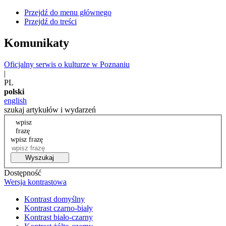
Przejdź do menu głównego
Przejdź do treści
Komunikaty
Oficjalny serwis o kulturze w Poznaniu
|
PL
polski
english
szukaj artykułów i wydarzeń
wpisz
frazę
wpisz frazę
Wyszukaj
Dostępność
Wersja kontrastowa
Kontrast domyślny
Kontrast czarno-biały
Kontrast biało-czarny