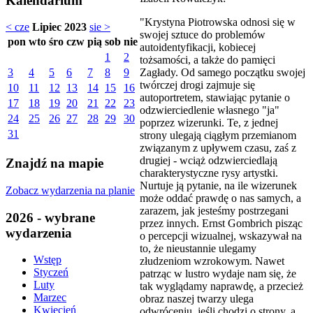
Kalendarium
"Krystyna Piotrowska odnosi się w
< cze
Lipiec 2023
sie >
swojej sztuce do problemów
pon
wto
śro
czw
pią
sob
nie
autoidentyfikacji, kobiecej
1
2
tożsamości, a także do pamięci
Zagłady. Od samego początku swojej
3
4
5
6
7
8
9
twórczej drogi zajmuje się
10
11
12
13
14
15
16
autoportretem, stawiając pytanie o
17
18
19
20
21
22
23
odzwierciedlenie własnego "ja"
24
25
26
27
28
29
30
poprzez wizerunki. Te, z jednej
31
strony ulegają ciągłym przemianom
związanym z upływem czasu, zaś z
drugiej - wciąż odzwierciedlają
Znajdź na mapie
charakterystyczne rysy artystki.
Nurtuje ją pytanie, na ile wizerunek
Zobacz wydarzenia na planie
może oddać prawdę o nas samych, a
zarazem, jak jesteśmy postrzegani
2026 - wybrane
przez innych. Ernst Gombrich pisząc
wydarzenia
o percepcji wizualnej, wskazywał na
to, że nieustannie ulegamy
Wstęp
złudzeniom wzrokowym. Nawet
Styczeń
patrząc w lustro wydaje nam się, że
Luty
tak wyglądamy naprawdę, a przecież
Marzec
obraz naszej twarzy ulega
Kwiecień
odwróceniu, jeśli chodzi o strony, a