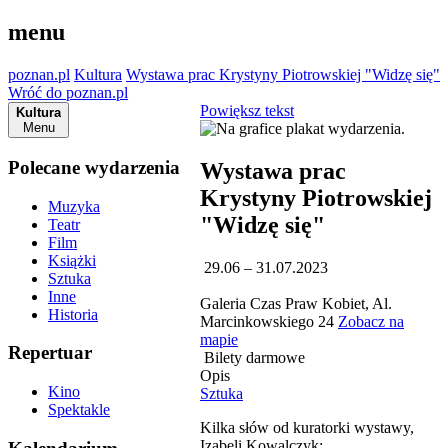
menu
poznan.pl
Kultura
Wystawa prac Krystyny Piotrowskiej "Widzę się"
Wróć do poznan.pl
Powiększ tekst
Kultura
Menu
Polecane wydarzenia
Wystawa prac
Krystyny Piotrowskiej
Muzyka
"Widzę się"
Teatr
Film
Książki
29.06 – 31.07.2023
Sztuka
Inne
Galeria Czas Praw Kobiet, Al.
Historia
Marcinkowskiego 24
Zobacz na
mapie
Repertuar
Bilety darmowe
Opis
Kino
Sztuka
Spektakle
Kilka słów od kuratorki wystawy,
Izabeli Kowalczyk: