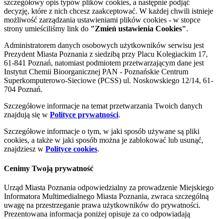
szczegółowy opis typów plików cookies, a następnie podjąć
decyzję, które z nich chcesz zaakceptować. W każdej chwili istnieje
możliwość zarządzania ustawieniami plików cookies - w stopce
strony umieściliśmy link do
"Zmień ustawienia Cookies"
.
Administratorem danych osobowych użytkowników serwisu jest
Prezydent Miasta Poznania z siedzibą przy Placu Kolegiackim 17,
61-841 Poznań, natomiast podmiotem przetwarzającym dane jest
Instytut Chemii Bioorganicznej PAN - Poznańskie Centrum
Superkomputerowo-Sieciowe (PCSS) ul. Noskowskiego 12/14, 61-
704 Poznań.
Szczegółowe informacje na temat przetwarzania Twoich danych
znajdują się w
Polityce prywatności
.
Szczegółowe informacje o tym, w jaki sposób używane są pliki
cookies, a także w jaki sposób można je zablokować lub usunąć,
znajdziesz w
Polityce cookies
.
Cenimy Twoją prywatność
Urząd Miasta Poznania odpowiedzialny za prowadzenie Miejskiego
Informatora Multimedialnego Miasta Poznania, zwraca szczególną
uwagę na przestrzeganie prawa użytkowników do prywatności.
Prezentowana informacja poniżej opisuje za co odpowiadają