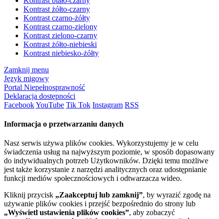
Kontrast biało-czarny
Kontrast żółto-czarny
Kontrast czarno-żółty
Kontrast czarno-zielony
Kontrast zielono-czarny
Kontrast żółto-niebieski
Kontrast niebiesko-żółty
Zamknij menu
Język migowy
Portal Niepełnosprawność
Deklaracja dostępności
Facebook
YouTube
Tik Tok
Instagram
RSS
Informacja o przetwarzaniu danych
Nasz serwis używa plików cookies. Wykorzystujemy je w celu
świadczenia usług na najwyższym poziomie, w sposób dopasowany
do indywidualnych potrzeb Użytkowników. Dzięki temu możliwe
jest także korzystanie z narzędzi analitycznych oraz udostępnianie
funkcji mediów społecznościowych i odtwarzacza wideo.
Kliknij przycisk
„Zaakceptuj lub zamknij”
, by wyrazić zgodę na
używanie plików cookies i przejść bezpośrednio do strony lub
„Wyświetl ustawienia plików cookies”
, aby zobaczyć