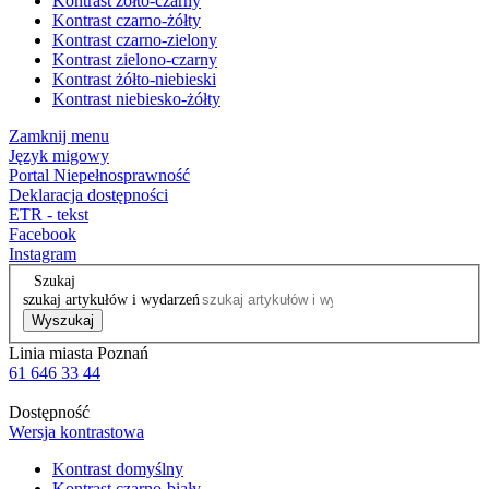
Kontrast żółto-czarny
Kontrast czarno-żółty
Kontrast czarno-zielony
Kontrast zielono-czarny
Kontrast żółto-niebieski
Kontrast niebiesko-żółty
Zamknij menu
Język migowy
Portal Niepełnosprawność
Deklaracja dostępności
ETR - tekst
Facebook
Instagram
Szukaj
szukaj artykułów i wydarzeń
Wyszukaj
Linia miasta Poznań
61 646 33 44
Dostępność
Wersja kontrastowa
Kontrast domyślny
Kontrast czarno-biały