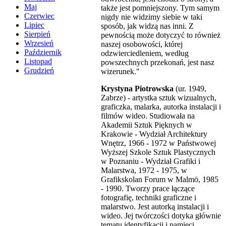
Maj
także jest pomniejszony. Tym samym
Czerwiec
nigdy nie widzimy siebie w taki
Lipiec
sposób, jak widzą nas inni. Z
Sierpień
pewnością może dotyczyć to również
Wrzesień
naszej osobowości, której
Październik
odzwierciedleniem, według
Listopad
powszechnych przekonań, jest nasz
Grudzień
wizerunek."
Krystyna Piotrowska
(ur. 1949,
Zabrze) - artystka sztuk wizualnych,
graficzka, malarka, autorka instalacji i
filmów wideo. Studiowała na
Akademii Sztuk Pięknych w
Krakowie - Wydział Architektury
Wnętrz, 1966 - 1972 w Państwowej
Wyższej Szkole Sztuk Plastycznych
w Poznaniu - Wydział Grafiki i
Malarstwa, 1972 - 1975, w
Grafikskolan Forum w Malmö, 1985
- 1990. Tworzy prace łączące
fotografię, techniki graficzne i
malarstwo. Jest autorką instalacji i
wideo. Jej twórczości dotyka głównie
tematu identyfikacji i pamięci.