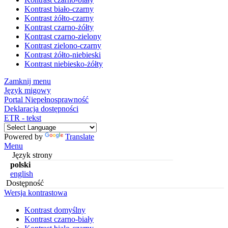
Kontrast biało-czarny
Kontrast żółto-czarny
Kontrast czarno-żółty
Kontrast czarno-zielony
Kontrast zielono-czarny
Kontrast żółto-niebieski
Kontrast niebiesko-żółty
Zamknij menu
Język migowy
Portal Niepełnosprawność
Deklaracja dostępności
ETR - tekst
Powered by
Translate
Menu
Język strony
polski
english
Dostępność
Wersja kontrastowa
Kontrast domyślny
Kontrast czarno-biały