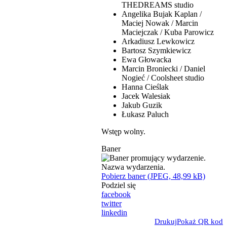
THEDREAMS studio
Angelika Bujak Kaplan /
Maciej Nowak / Marcin
Maciejczak / Kuba Parowicz
Arkadiusz Lewkowicz
Bartosz Szymkiewicz
Ewa Głowacka
Marcin Broniecki / Daniel
Nogieć / Coolsheet studio
Hanna Cieślak
Jacek Walesiak
Jakub Guzik
Łukasz Paluch
Wstęp wolny.
Baner
Pobierz baner (JPEG, 48,99 kB)
Podziel się
facebook
twitter
linkedin
Drukuj
Pokaż QR kod