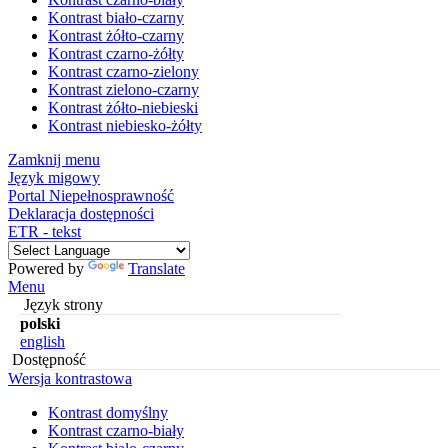
Kontrast biało-czarny
Kontrast żółto-czarny
Kontrast czarno-żółty
Kontrast czarno-zielony
Kontrast zielono-czarny
Kontrast żółto-niebieski
Kontrast niebiesko-żółty
Zamknij menu
Język migowy
Portal Niepełnosprawność
Deklaracja dostępności
ETR - tekst
Powered by
Translate
Menu
Język strony
polski
english
Dostępność
Wersja kontrastowa
Kontrast domyślny
Kontrast czarno-biały