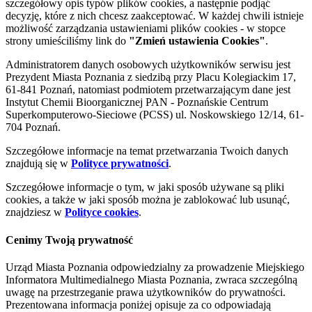
szczegółowy opis typów plików cookies, a następnie podjąć
decyzję, które z nich chcesz zaakceptować. W każdej chwili istnieje
możliwość zarządzania ustawieniami plików cookies - w stopce
strony umieściliśmy link do
"Zmień ustawienia Cookies"
.
Administratorem danych osobowych użytkowników serwisu jest
Prezydent Miasta Poznania z siedzibą przy Placu Kolegiackim 17,
61-841 Poznań, natomiast podmiotem przetwarzającym dane jest
Instytut Chemii Bioorganicznej PAN - Poznańskie Centrum
Superkomputerowo-Sieciowe (PCSS) ul. Noskowskiego 12/14, 61-
704 Poznań.
Szczegółowe informacje na temat przetwarzania Twoich danych
znajdują się w
Polityce prywatności
.
Szczegółowe informacje o tym, w jaki sposób używane są pliki
cookies, a także w jaki sposób można je zablokować lub usunąć,
znajdziesz w
Polityce cookies
.
Cenimy Twoją prywatność
Urząd Miasta Poznania odpowiedzialny za prowadzenie Miejskiego
Informatora Multimedialnego Miasta Poznania, zwraca szczególną
uwagę na przestrzeganie prawa użytkowników do prywatności.
Prezentowana informacja poniżej opisuje za co odpowiadają