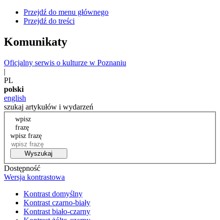
Przejdź do menu głównego
Przejdź do treści
Komunikaty
Oficjalny serwis o kulturze w Poznaniu
|
PL
polski
english
szukaj artykułów i wydarzeń
wpisz
frazę
wpisz frazę
Wyszukaj
Dostępność
Wersja kontrastowa
Kontrast domyślny
Kontrast czarno-biały
Kontrast biało-czarny