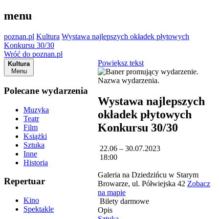
menu
poznan.pl
Kultura
Wystawa najlepszych okładek płytowych
Konkursu 30/30
Wróć do poznan.pl
Powiększ tekst
Kultura
Menu
Polecane wydarzenia
Wystawa najlepszych
Muzyka
okładek płytowych
Teatr
Konkursu 30/30
Film
Książki
Sztuka
22.06 – 30.07.2023
Inne
18:00
Historia
Galeria na Dziedzińcu w Starym
Repertuar
Browarze, ul. Półwiejska 42
Zobacz
na mapie
Kino
Bilety darmowe
Spektakle
Opis
Sztuka