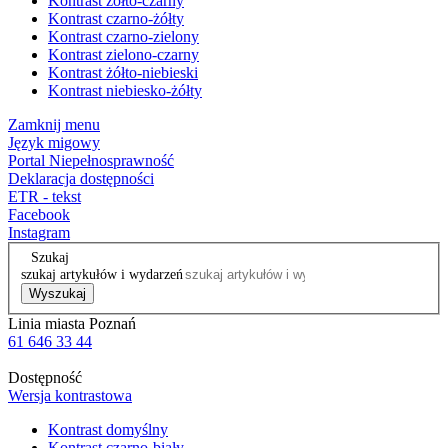
Kontrast żółto-czarny
Kontrast czarno-żółty
Kontrast czarno-zielony
Kontrast zielono-czarny
Kontrast żółto-niebieski
Kontrast niebiesko-żółty
Zamknij menu
Język migowy
Portal Niepełnosprawność
Deklaracja dostępności
ETR - tekst
Facebook
Instagram
Szukaj
szukaj artykułów i wydarzeń
Wyszukaj
Linia miasta Poznań
61 646 33 44
Dostępność
Wersja kontrastowa
Kontrast domyślny
Kontrast czarno-biały