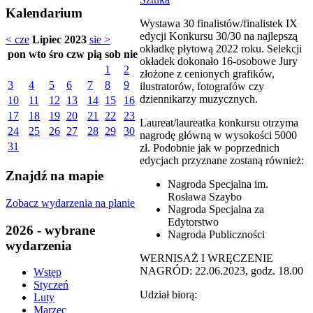
Kalendarium
Wystawa 30 finalistów/finalistek IX
edycji Konkursu 30/30 na najlepszą
< cze
Lipiec 2023
sie >
okładkę płytową 2022 roku. Selekcji
pon
wto
śro
czw
pią
sob
nie
okładek dokonało 16-osobowe Jury
1
2
złożone z cenionych grafików,
3
4
5
6
7
8
9
ilustratorów, fotografów czy
dziennikarzy muzycznych.
10
11
12
13
14
15
16
17
18
19
20
21
22
23
Laureat/laureatka konkursu otrzyma
24
25
26
27
28
29
30
nagrodę główną w wysokości 5000
31
zł. Podobnie jak w poprzednich
edycjach przyznane zostaną również:
Znajdź na mapie
Nagroda Specjalna im.
Rosława Szaybo
Zobacz wydarzenia na planie
Nagroda Specjalna za
Edytorstwo
2026 - wybrane
Nagroda Publiczności
wydarzenia
WERNISAŻ I WRĘCZENIE
NAGRÓD: 22.06.2023, godz. 18.00
Wstęp
Styczeń
Udział biorą:
Luty
Marzec