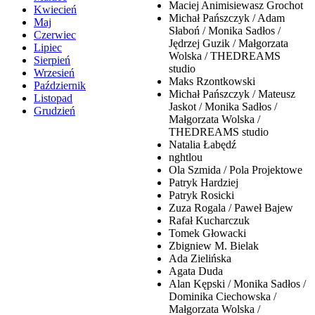
Maciej Animisiewasz Grochot
Kwiecień
Michał Pańszczyk / Adam
Maj
Słaboń / Monika Sadłos /
Czerwiec
Jędrzej Guzik / Małgorzata
Lipiec
Wolska / THEDREAMS
Sierpień
studio
Wrzesień
Maks Rzontkowski
Październik
Michał Pańszczyk / Mateusz
Listopad
Jaskot / Monika Sadłos /
Grudzień
Małgorzata Wolska /
THEDREAMS studio
Natalia Łabędź
nghtlou
Ola Szmida / Pola Projektowe
Patryk Hardziej
Patryk Rosicki
Zuza Rogala / Paweł Bajew
Rafał Kucharczuk
Tomek Głowacki
Zbigniew M. Bielak
Ada Zielińska
Agata Duda
Alan Kępski / Monika Sadłos /
Dominika Ciechowska /
Małgorzata Wolska /