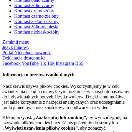
Kontrast biało-czarny
Kontrast żółto-czarny
Kontrast czarno-żółty
Kontrast czarno-zielony
Kontrast zielono-czarny
Kontrast żółto-niebieski
Kontrast niebiesko-żółty
Zamknij menu
Język migowy
Portal Niepełnosprawność
Deklaracja dostępności
Facebook
YouTube
Tik Tok
Instagram
RSS
Informacja o przetwarzaniu danych
Nasz serwis używa plików cookies. Wykorzystujemy je w celu
świadczenia usług na najwyższym poziomie, w sposób dopasowany
do indywidualnych potrzeb Użytkowników. Dzięki temu możliwe
jest także korzystanie z narzędzi analitycznych oraz udostępnianie
funkcji mediów społecznościowych i odtwarzacza wideo.
Kliknij przycisk
„Zaakceptuj lub zamknij”
, by wyrazić zgodę na
używanie plików cookies i przejść bezpośrednio do strony lub
„Wyświetl ustawienia plików cookies”
, aby zobaczyć