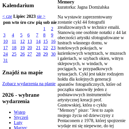
Memory
Kalendarium
kuratorka: Jagna Domżalska
< cze
Lipiec 2023
sie >
Na wystawie zaprezentowany
zostanie cykl 44 fotografii
pon
wto
śro
czw
pią
sob
nie
zrealizowanych w technice emalii.
1
2
Stanowią one osobiste notatki z 44 lat
3
4
5
6
7
8
9
obecności artystki sfotografowane w
10
11
12
13
14
15
16
lustrach własnego domu, w
17
18
19
20
21
22
23
hotelowych pokojach, w
łazienkowych wnętrzach, w muzeach
24
25
26
27
28
29
30
i galeriach, w szybach okien, witryn
31
sklepowych, w windach, w
pociągach, w przypadkowych
Znajdź na mapie
sytuacjach. Cykl jest także rodzajem
hołdu dla kolejnych generacji
Zobacz wydarzenia na planie
aparatów fotograficznych, które od
początku stanowiły jeden z
2026 - wybrane
podstawowych instrumentów
artystycznej kreacji prof.
wydarzenia
Gustowskiej, która o cyklu
"Memory" pisze: "Jest to zapis
Wstęp
mojego życia od dziewczyny z
Styczeń
Pentaconem z 1978, której spojrzenie
Luty
wydaje mi się niepewne, do tej
Marzec