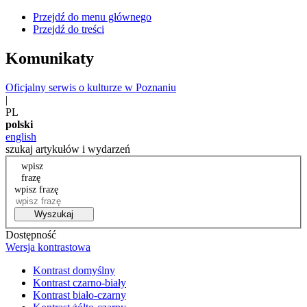
Przejdź do menu głównego
Przejdź do treści
Komunikaty
Oficjalny serwis o kulturze w Poznaniu
|
PL
polski
english
szukaj artykułów i wydarzeń
wpisz
frazę
wpisz frazę
Wyszukaj
Dostępność
Wersja kontrastowa
Kontrast domyślny
Kontrast czarno-biały
Kontrast biało-czarny