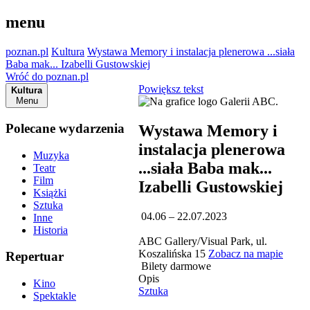
menu
poznan.pl
Kultura
Wystawa Memory i instalacja plenerowa ...siała
Baba mak... Izabelli Gustowskiej
Wróć do poznan.pl
Powiększ tekst
Kultura
Menu
Polecane wydarzenia
Wystawa Memory i
instalacja plenerowa
Muzyka
...siała Baba mak...
Teatr
Film
Izabelli Gustowskiej
Książki
Sztuka
04.06 – 22.07.2023
Inne
Historia
ABC Gallery/Visual Park, ul.
Koszalińska 15
Zobacz na mapie
Repertuar
Bilety darmowe
Opis
Kino
Sztuka
Spektakle