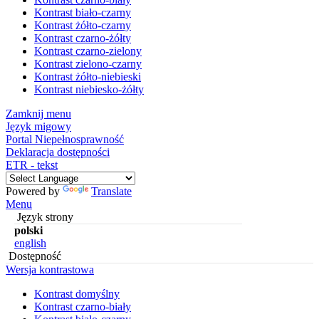
Kontrast biało-czarny
Kontrast żółto-czarny
Kontrast czarno-żółty
Kontrast czarno-zielony
Kontrast zielono-czarny
Kontrast żółto-niebieski
Kontrast niebiesko-żółty
Zamknij menu
Język migowy
Portal Niepełnosprawność
Deklaracja dostępności
ETR - tekst
Powered by
Translate
Menu
Język strony
polski
english
Dostępność
Wersja kontrastowa
Kontrast domyślny
Kontrast czarno-biały