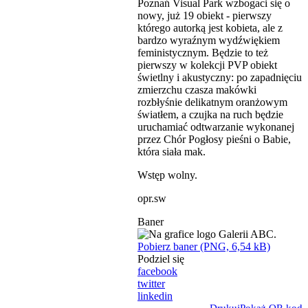
Poznań Visual Park wzbogaci się o
nowy, już 19 obiekt - pierwszy
którego autorką jest kobieta, ale z
bardzo wyraźnym wydźwiękiem
feministycznym. Będzie to też
pierwszy w kolekcji PVP obiekt
świetlny i akustyczny: po zapadnięciu
zmierzchu czasza makówki
rozbłyśnie delikatnym oranżowym
światłem, a czujka na ruch będzie
uruchamiać odtwarzanie wykonanej
przez Chór Pogłosy pieśni o Babie,
która siała mak.
Wstęp wolny.
opr.sw
Baner
Pobierz baner (PNG, 6,54 kB)
Podziel się
facebook
twitter
linkedin
Drukuj
Pokaż QR kod