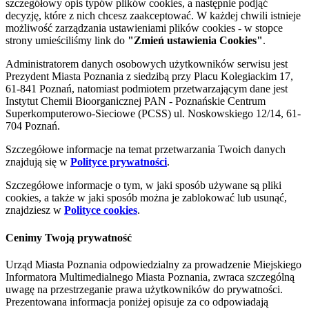
szczegółowy opis typów plików cookies, a następnie podjąć
decyzję, które z nich chcesz zaakceptować. W każdej chwili istnieje
możliwość zarządzania ustawieniami plików cookies - w stopce
strony umieściliśmy link do
"Zmień ustawienia Cookies"
.
Administratorem danych osobowych użytkowników serwisu jest
Prezydent Miasta Poznania z siedzibą przy Placu Kolegiackim 17,
61-841 Poznań, natomiast podmiotem przetwarzającym dane jest
Instytut Chemii Bioorganicznej PAN - Poznańskie Centrum
Superkomputerowo-Sieciowe (PCSS) ul. Noskowskiego 12/14, 61-
704 Poznań.
Szczegółowe informacje na temat przetwarzania Twoich danych
znajdują się w
Polityce prywatności
.
Szczegółowe informacje o tym, w jaki sposób używane są pliki
cookies, a także w jaki sposób można je zablokować lub usunąć,
znajdziesz w
Polityce cookies
.
Cenimy Twoją prywatność
Urząd Miasta Poznania odpowiedzialny za prowadzenie Miejskiego
Informatora Multimedialnego Miasta Poznania, zwraca szczególną
uwagę na przestrzeganie prawa użytkowników do prywatności.
Prezentowana informacja poniżej opisuje za co odpowiadają