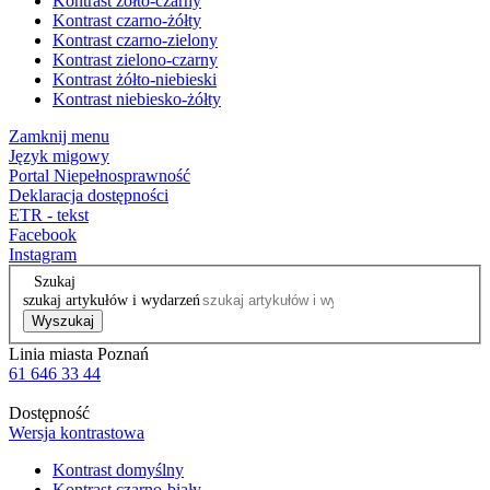
Kontrast żółto-czarny
Kontrast czarno-żółty
Kontrast czarno-zielony
Kontrast zielono-czarny
Kontrast żółto-niebieski
Kontrast niebiesko-żółty
Zamknij menu
Język migowy
Portal Niepełnosprawność
Deklaracja dostępności
ETR - tekst
Facebook
Instagram
Szukaj
szukaj artykułów i wydarzeń
Wyszukaj
Linia miasta Poznań
61 646 33 44
Dostępność
Wersja kontrastowa
Kontrast domyślny
Kontrast czarno-biały