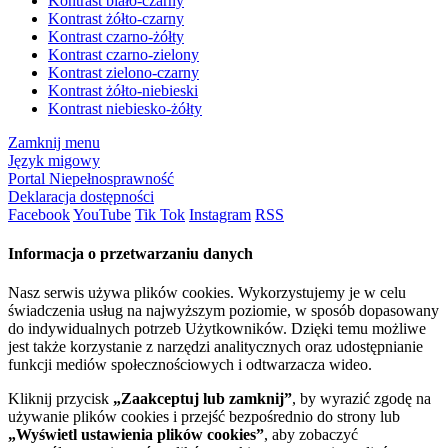
Kontrast biało-czarny
Kontrast żółto-czarny
Kontrast czarno-żółty
Kontrast czarno-zielony
Kontrast zielono-czarny
Kontrast żółto-niebieski
Kontrast niebiesko-żółty
Zamknij menu
Język migowy
Portal Niepełnosprawność
Deklaracja dostępności
Facebook
YouTube
Tik Tok
Instagram
RSS
Informacja o przetwarzaniu danych
Nasz serwis używa plików cookies. Wykorzystujemy je w celu
świadczenia usług na najwyższym poziomie, w sposób dopasowany
do indywidualnych potrzeb Użytkowników. Dzięki temu możliwe
jest także korzystanie z narzędzi analitycznych oraz udostępnianie
funkcji mediów społecznościowych i odtwarzacza wideo.
Kliknij przycisk
„Zaakceptuj lub zamknij”
, by wyrazić zgodę na
używanie plików cookies i przejść bezpośrednio do strony lub
„Wyświetl ustawienia plików cookies”
, aby zobaczyć