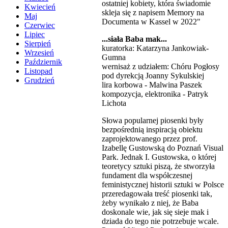
ostatniej kobiety, która świadomie
Kwiecień
skleja się z napisem Memory na
Maj
Documenta w Kassel w 2022"
Czerwiec
Lipiec
...siała Baba mak...
Sierpień
kuratorka: Katarzyna Jankowiak-
Wrzesień
Gumna
Październik
wernisaż z udziałem: Chóru Pogłosy
Listopad
pod dyrekcją Joanny Sykulskiej
Grudzień
lira korbowa - Malwina Paszek
kompozycja, elektronika - Patryk
Lichota
Słowa popularnej piosenki były
bezpośrednią inspiracją obiektu
zaprojektowanego przez prof.
Izabellę Gustowską do Poznań Visual
Park. Jednak I. Gustowska, o której
teoretycy sztuki piszą, że stworzyła
fundament dla współczesnej
feministycznej historii sztuki w Polsce
przeredagowała treść piosenki tak,
żeby wynikało z niej, że Baba
doskonale wie, jak się sieje mak i
dziada do tego nie potrzebuje wcale.