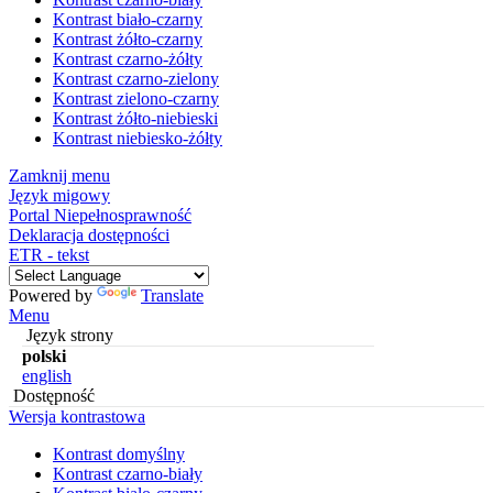
Kontrast biało-czarny
Kontrast żółto-czarny
Kontrast czarno-żółty
Kontrast czarno-zielony
Kontrast zielono-czarny
Kontrast żółto-niebieski
Kontrast niebiesko-żółty
Zamknij menu
Język migowy
Portal Niepełnosprawność
Deklaracja dostępności
ETR - tekst
Powered by
Translate
Menu
Język strony
polski
english
Dostępność
Wersja kontrastowa
Kontrast domyślny
Kontrast czarno-biały