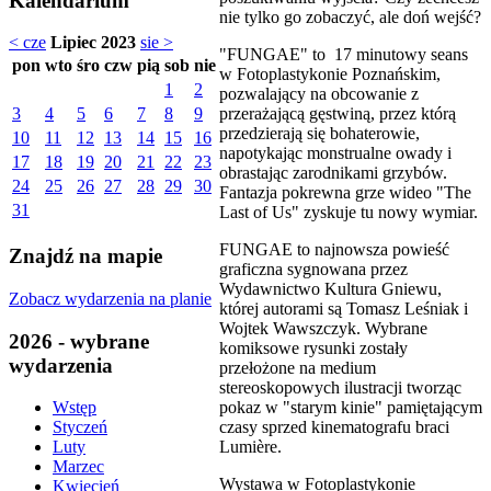
Kalendarium
nie tylko go zobaczyć, ale doń wejść?
< cze
Lipiec 2023
sie >
"FUNGAE" to 17 minutowy seans
pon
wto
śro
czw
pią
sob
nie
w Fotoplastykonie Poznańskim,
1
2
pozwalający na obcowanie z
przerażającą gęstwiną, przez którą
3
4
5
6
7
8
9
przedzierają się bohaterowie,
10
11
12
13
14
15
16
napotykając monstrualne owady i
17
18
19
20
21
22
23
obrastając zarodnikami grzybów.
24
25
26
27
28
29
30
Fantazja pokrewna grze wideo "The
31
Last of Us" zyskuje tu nowy wymiar.
FUNGAE to najnowsza powieść
Znajdź na mapie
graficzna sygnowana przez
Wydawnictwo Kultura Gniewu,
Zobacz wydarzenia na planie
której autorami są Tomasz Leśniak i
Wojtek Wawszczyk. Wybrane
2026 - wybrane
komiksowe rysunki zostały
wydarzenia
przełożone na medium
stereoskopowych ilustracji tworząc
pokaz w "starym kinie" pamiętającym
Wstęp
czasy sprzed kinematografu braci
Styczeń
Lumière.
Luty
Marzec
Wystawa w Fotoplastykonie
Kwiecień