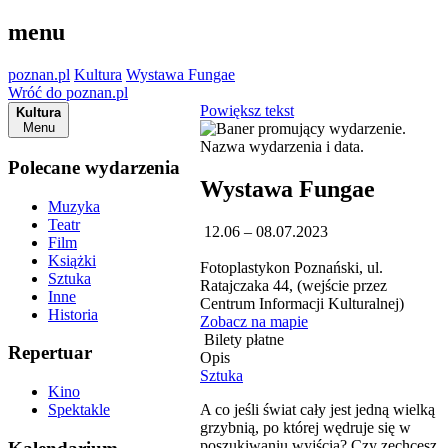
menu
poznan.pl
Kultura
Wystawa Fungae
Wróć do poznan.pl
Powiększ tekst
Kultura
Menu
Polecane wydarzenia
Wystawa Fungae
Muzyka
Teatr
12.06 – 08.07.2023
Film
Książki
Fotoplastykon Poznański, ul.
Sztuka
Ratajczaka 44, (wejście przez
Inne
Centrum Informacji Kulturalnej)
Historia
Zobacz na mapie
Bilety płatne
Repertuar
Opis
Sztuka
Kino
A co jeśli świat cały jest jedną wielką
Spektakle
grzybnią, po której wędruje się w
poszukiwaniu wyjścia? Czy zechcesz