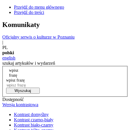
Przejdź do menu głównego
Przejdź do treści
Komunikaty
Oficjalny serwis o kulturze w Poznaniu
|
PL
polski
english
szukaj artykułów i wydarzeń
wpisz
frazę
wpisz frazę
Wyszukaj
Dostępność
Wersja kontrastowa
Kontrast domyślny
Kontrast czarno-biały
Kontrast biało-czarny