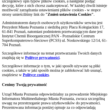
szczegółowy opis typów plików cookies, a następnie podjąć
decyzję, które z nich chcesz zaakceptować. W każdej chwili istnieje
możliwość zarządzania ustawieniami plików cookies - w stopce
strony umieściliśmy link do
"Zmień ustawienia Cookies"
.
Administratorem danych osobowych użytkowników serwisu jest
Prezydent Miasta Poznania z siedzibą przy Placu Kolegiackim 17,
61-841 Poznań, natomiast podmiotem przetwarzającym dane jest
Instytut Chemii Bioorganicznej PAN - Poznańskie Centrum
Superkomputerowo-Sieciowe (PCSS) ul. Noskowskiego 12/14, 61-
704 Poznań.
Szczegółowe informacje na temat przetwarzania Twoich danych
znajdują się w
Polityce prywatności
.
Szczegółowe informacje o tym, w jaki sposób używane są pliki
cookies, a także w jaki sposób można je zablokować lub usunąć,
znajdziesz w
Polityce cookies
.
Cenimy Twoją prywatność
Urząd Miasta Poznania odpowiedzialny za prowadzenie Miejskiego
Informatora Multimedialnego Miasta Poznania, zwraca szczególną
uwagę na przestrzeganie prawa użytkowników do prywatności.
Prezentowana informacja poniżej opisuje za co odpowiadają