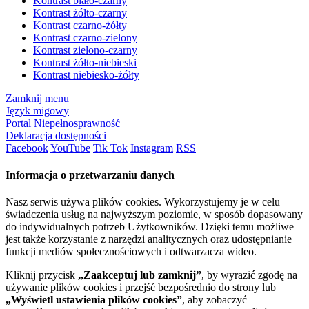
Kontrast biało-czarny
Kontrast żółto-czarny
Kontrast czarno-żółty
Kontrast czarno-zielony
Kontrast zielono-czarny
Kontrast żółto-niebieski
Kontrast niebiesko-żółty
Zamknij menu
Język migowy
Portal Niepełnosprawność
Deklaracja dostępności
Facebook
YouTube
Tik Tok
Instagram
RSS
Informacja o przetwarzaniu danych
Nasz serwis używa plików cookies. Wykorzystujemy je w celu
świadczenia usług na najwyższym poziomie, w sposób dopasowany
do indywidualnych potrzeb Użytkowników. Dzięki temu możliwe
jest także korzystanie z narzędzi analitycznych oraz udostępnianie
funkcji mediów społecznościowych i odtwarzacza wideo.
Kliknij przycisk
„Zaakceptuj lub zamknij”
, by wyrazić zgodę na
używanie plików cookies i przejść bezpośrednio do strony lub
„Wyświetl ustawienia plików cookies”
, aby zobaczyć