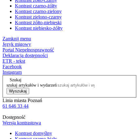
Kontrast żółto-czarny
Kontrast czarno-żółty
Kontrast czarno-zielony
Kontrast zielono-czarny
Kontrast żółto-niebieski
Kontrast niebiesko-żółty
Zamknij menu
Język migowy
Portal Niepełnosprawność
Deklaracja dostępności
ETR - tekst
Facebook
Instagram
Szukaj
szukaj artykułów i wydarzeń
Wyszukaj
Linia miasta Poznań
61 646 33 44
Dostępność
Wersja kontrastowa
Kontrast domyślny
Kontrast czarno-biały