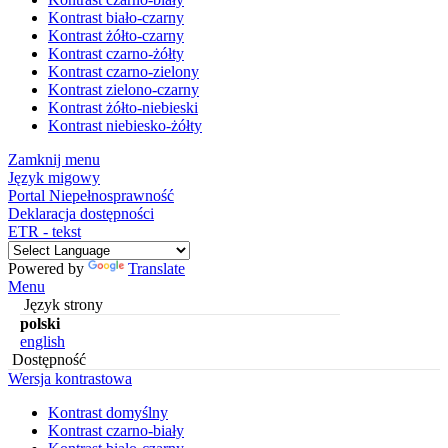
Kontrast biało-czarny
Kontrast żółto-czarny
Kontrast czarno-żółty
Kontrast czarno-zielony
Kontrast zielono-czarny
Kontrast żółto-niebieski
Kontrast niebiesko-żółty
Zamknij menu
Język migowy
Portal Niepełnosprawność
Deklaracja dostępności
ETR - tekst
Powered by
Translate
Menu
Język strony
polski
english
Dostępność
Wersja kontrastowa
Kontrast domyślny
Kontrast czarno-biały