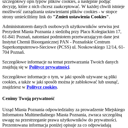
szczegółowy opis typów plików cookies, a następnie podjąć
decyzję, które z nich chcesz zaakceptować. W każdej chwili istnieje
możliwość zarządzania ustawieniami plików cookies - w stopce
strony umieściliśmy link do
"Zmień ustawienia Cookies"
.
Administratorem danych osobowych użytkowników serwisu jest
Prezydent Miasta Poznania z siedzibą przy Placu Kolegiackim 17,
61-841 Poznań, natomiast podmiotem przetwarzającym dane jest
Instytut Chemii Bioorganicznej PAN - Poznańskie Centrum
Superkomputerowo-Sieciowe (PCSS) ul. Noskowskiego 12/14, 61-
704 Poznań.
Szczegółowe informacje na temat przetwarzania Twoich danych
znajdują się w
Polityce prywatności
.
Szczegółowe informacje o tym, w jaki sposób używane są pliki
cookies, a także w jaki sposób można je zablokować lub usunąć,
znajdziesz w
Polityce cookies
.
Cenimy Twoją prywatność
Urząd Miasta Poznania odpowiedzialny za prowadzenie Miejskiego
Informatora Multimedialnego Miasta Poznania, zwraca szczególną
uwagę na przestrzeganie prawa użytkowników do prywatności.
Prezentowana informacja poniżej opisuje za co odpowiadają