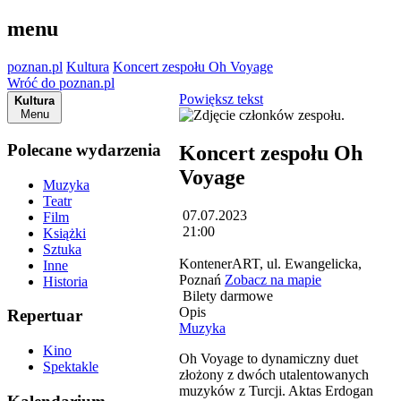
menu
poznan.pl
Kultura
Koncert zespołu Oh Voyage
Wróć do poznan.pl
Powiększ tekst
Kultura
Menu
Polecane wydarzenia
Koncert zespołu Oh
Voyage
Muzyka
Teatr
07.07.2023
Film
21:00
Książki
Sztuka
KontenerART, ul. Ewangelicka,
Inne
Poznań
Zobacz na mapie
Historia
Bilety darmowe
Opis
Repertuar
Muzyka
Kino
Oh Voyage to dynamiczny duet
Spektakle
złożony z dwóch utalentowanych
muzyków z Turcji. Aktas Erdogan