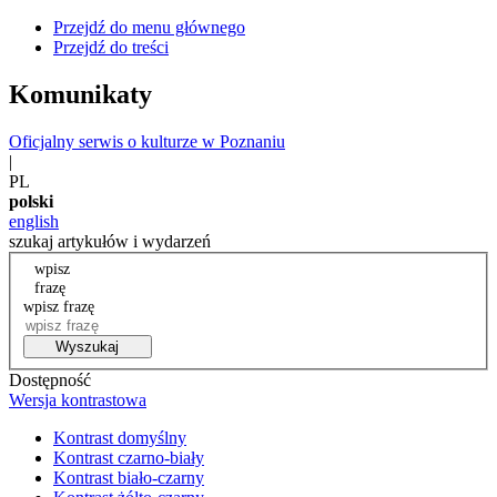
Przejdź do menu głównego
Przejdź do treści
Komunikaty
Oficjalny serwis o kulturze w Poznaniu
|
PL
polski
english
szukaj artykułów i wydarzeń
wpisz
frazę
wpisz frazę
Wyszukaj
Dostępność
Wersja kontrastowa
Kontrast domyślny
Kontrast czarno-biały
Kontrast biało-czarny