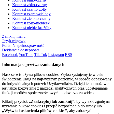
Kontrast biało-czarny
Kontrast żółto-czarny
Kontrast czarno-żółty
Kontrast czarno-zielony
Kontrast zielono-czarny
Kontrast żółto-niebieski
Kontrast niebiesko-żółty
Zamknij menu
Język migowy
Portal Niepełnosprawność
Deklaracja dostępności
Facebook
YouTube
Tik Tok
Instagram
RSS
Informacja o przetwarzaniu danych
Nasz serwis używa plików cookies. Wykorzystujemy je w celu
świadczenia usług na najwyższym poziomie, w sposób dopasowany
do indywidualnych potrzeb Użytkowników. Dzięki temu możliwe
jest także korzystanie z narzędzi analitycznych oraz udostępnianie
funkcji mediów społecznościowych i odtwarzacza wideo.
Kliknij przycisk
„Zaakceptuj lub zamknij”
, by wyrazić zgodę na
używanie plików cookies i przejść bezpośrednio do strony lub
„Wyświetl ustawienia plików cookies”
, aby zobaczyć