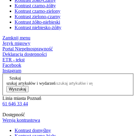
Kontrast żółto-czarny
Kontrast czarno-żółty
Kontrast czarno-zielony
Kontrast zielono-czarny
Kontrast żółto-niebieski
Kontrast niebiesko-żółty
Zamknij menu
Język migowy
Portal Niepełnosprawność
Deklaracja dostępności
ETR - tekst
Facebook
Instagram
Szukaj
szukaj artykułów i wydarzeń
Wyszukaj
Linia miasta Poznań
61 646 33 44
Dostępność
Wersja kontrastowa
Kontrast domyślny
Kontrast czarno-biały