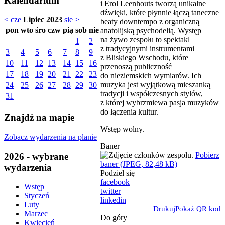
Kalendarium
i Erol Leenhouts tworzą unikalne
dźwięki, które płynnie łączą taneczne
< cze
Lipiec 2023
sie >
beaty downtempo z organiczną
pon
wto
śro
czw
pią
sob
nie
anatolijską psychodelią. Występ
na żywo zespołu to spektakl
1
2
z tradycyjnymi instrumentami
3
4
5
6
7
8
9
z Bliskiego Wschodu, które
10
11
12
13
14
15
16
przenoszą publiczność
17
18
19
20
21
22
23
do nieziemskich wymiarów. Ich
muzyka jest wyjątkową mieszanką
24
25
26
27
28
29
30
tradycji i współczesnych stylów,
31
z której wybrzmiewa pasja muzyków
do łączenia kultur.
Znajdź na mapie
Wstęp wolny.
Zobacz wydarzenia na planie
Baner
Pobierz
2026 - wybrane
baner (JPEG, 82,48 kB)
wydarzenia
Podziel się
facebook
Wstęp
twitter
Styczeń
linkedin
Luty
Drukuj
Pokaż QR kod
Marzec
Do góry
Kwiecień