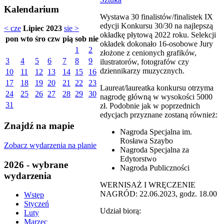
Kalendarium
Wystawa 30 finalistów/finalistek IX
edycji Konkursu 30/30 na najlepszą
< cze
Lipiec 2023
sie >
okładkę płytową 2022 roku. Selekcji
pon
wto
śro
czw
pią
sob
nie
okładek dokonało 16-osobowe Jury
1
2
złożone z cenionych grafików,
3
4
5
6
7
8
9
ilustratorów, fotografów czy
dziennikarzy muzycznych.
10
11
12
13
14
15
16
17
18
19
20
21
22
23
Laureat/laureatka konkursu otrzyma
24
25
26
27
28
29
30
nagrodę główną w wysokości 5000
31
zł. Podobnie jak w poprzednich
edycjach przyznane zostaną również:
Znajdź na mapie
Nagroda Specjalna im.
Rosława Szaybo
Zobacz wydarzenia na planie
Nagroda Specjalna za
Edytorstwo
2026 - wybrane
Nagroda Publiczności
wydarzenia
WERNISAŻ I WRĘCZENIE
NAGRÓD: 22.06.2023, godz. 18.00
Wstęp
Styczeń
Udział biorą:
Luty
Marzec