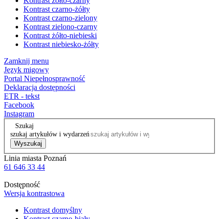
Kontrast żółto-czarny
Kontrast czarno-żółty
Kontrast czarno-zielony
Kontrast zielono-czarny
Kontrast żółto-niebieski
Kontrast niebiesko-żółty
Zamknij menu
Język migowy
Portal Niepełnosprawność
Deklaracja dostępności
ETR - tekst
Facebook
Instagram
Szukaj
szukaj artykułów i wydarzeń
Wyszukaj
Linia miasta Poznań
61 646 33 44
Dostępność
Wersja kontrastowa
Kontrast domyślny
Kontrast czarno-biały