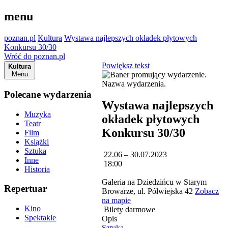
menu
poznan.pl
Kultura
Wystawa najlepszych okładek płytowych
Konkursu 30/30
Wróć do poznan.pl
Powiększ tekst
Kultura
Menu
Polecane wydarzenia
Wystawa najlepszych
Muzyka
okładek płytowych
Teatr
Konkursu 30/30
Film
Książki
Sztuka
22.06 – 30.07.2023
Inne
18:00
Historia
Galeria na Dziedzińcu w Starym
Repertuar
Browarze, ul. Półwiejska 42
Zobacz
na mapie
Kino
Bilety darmowe
Spektakle
Opis
Sztuka