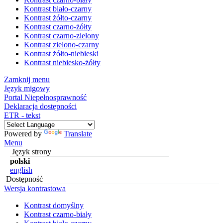
Kontrast biało-czarny
Kontrast żółto-czarny
Kontrast czarno-żółty
Kontrast czarno-zielony
Kontrast zielono-czarny
Kontrast żółto-niebieski
Kontrast niebiesko-żółty
Zamknij menu
Język migowy
Portal Niepełnosprawność
Deklaracja dostępności
ETR - tekst
Powered by
Translate
Menu
Język strony
polski
english
Dostępność
Wersja kontrastowa
Kontrast domyślny
Kontrast czarno-biały