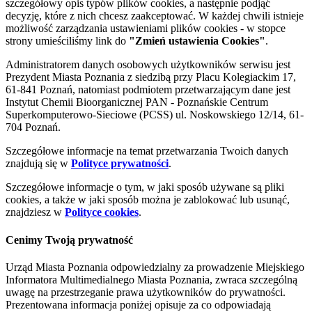
szczegółowy opis typów plików cookies, a następnie podjąć
decyzję, które z nich chcesz zaakceptować. W każdej chwili istnieje
możliwość zarządzania ustawieniami plików cookies - w stopce
strony umieściliśmy link do
"Zmień ustawienia Cookies"
.
Administratorem danych osobowych użytkowników serwisu jest
Prezydent Miasta Poznania z siedzibą przy Placu Kolegiackim 17,
61-841 Poznań, natomiast podmiotem przetwarzającym dane jest
Instytut Chemii Bioorganicznej PAN - Poznańskie Centrum
Superkomputerowo-Sieciowe (PCSS) ul. Noskowskiego 12/14, 61-
704 Poznań.
Szczegółowe informacje na temat przetwarzania Twoich danych
znajdują się w
Polityce prywatności
.
Szczegółowe informacje o tym, w jaki sposób używane są pliki
cookies, a także w jaki sposób można je zablokować lub usunąć,
znajdziesz w
Polityce cookies
.
Cenimy Twoją prywatność
Urząd Miasta Poznania odpowiedzialny za prowadzenie Miejskiego
Informatora Multimedialnego Miasta Poznania, zwraca szczególną
uwagę na przestrzeganie prawa użytkowników do prywatności.
Prezentowana informacja poniżej opisuje za co odpowiadają