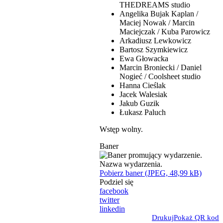
THEDREAMS studio
Angelika Bujak Kaplan /
Maciej Nowak / Marcin
Maciejczak / Kuba Parowicz
Arkadiusz Lewkowicz
Bartosz Szymkiewicz
Ewa Głowacka
Marcin Broniecki / Daniel
Nogieć / Coolsheet studio
Hanna Cieślak
Jacek Walesiak
Jakub Guzik
Łukasz Paluch
Wstęp wolny.
Baner
Pobierz baner (JPEG, 48,99 kB)
Podziel się
facebook
twitter
linkedin
Drukuj
Pokaż QR kod