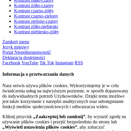
Kontrast biało-czarny
Kontrast żółto-czarny
Kontrast czarno-żółty
Kontrast czarno-zielony
Kontrast zielono-czarny
Kontrast żółto-niebieski
Kontrast niebiesko-żółty
Zamknij menu
Język migowy
Portal Niepełnosprawność
Deklaracja dostępności
Facebook
YouTube
Tik Tok
Instagram
RSS
Informacja o przetwarzaniu danych
Nasz serwis używa plików cookies. Wykorzystujemy je w celu
świadczenia usług na najwyższym poziomie, w sposób dopasowany
do indywidualnych potrzeb Użytkowników. Dzięki temu możliwe
jest także korzystanie z narzędzi analitycznych oraz udostępnianie
funkcji mediów społecznościowych i odtwarzacza wideo.
Kliknij przycisk
„Zaakceptuj lub zamknij”
, by wyrazić zgodę na
używanie plików cookies i przejść bezpośrednio do strony lub
„Wyświetl ustawienia plików cookies”
, aby zobaczyć