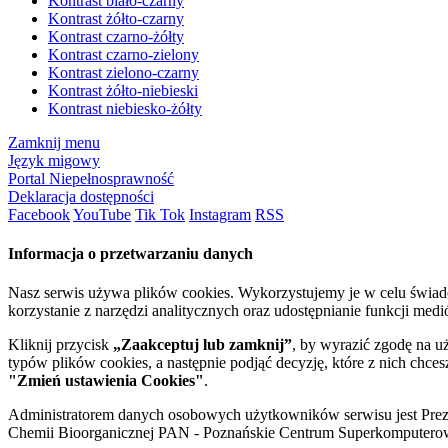
Kontrast biało-czarny
Kontrast żółto-czarny
Kontrast czarno-żółty
Kontrast czarno-zielony
Kontrast zielono-czarny
Kontrast żółto-niebieski
Kontrast niebiesko-żółty
Zamknij menu
Język migowy
Portal Niepełnosprawność
Deklaracja dostępności
Facebook
YouTube
Tik Tok
Instagram
RSS
Informacja o przetwarzaniu danych
Nasz serwis używa plików cookies. Wykorzystujemy je w celu świa
korzystanie z narzędzi analitycznych oraz udostępnianie funkcji me
Kliknij przycisk
„Zaakceptuj lub zamknij”
, by wyrazić zgodę na u
typów plików cookies, a następnie podjąć decyzję, które z nich chce
"Zmień ustawienia Cookies"
.
Administratorem danych osobowych użytkowników serwisu jest Prezyd
Chemii Bioorganicznej PAN - Poznańskie Centrum Superkomputerow