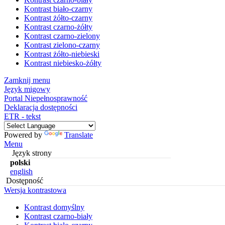
Kontrast biało-czarny
Kontrast żółto-czarny
Kontrast czarno-żółty
Kontrast czarno-zielony
Kontrast zielono-czarny
Kontrast żółto-niebieski
Kontrast niebiesko-żółty
Zamknij menu
Język migowy
Portal Niepełnosprawność
Deklaracja dostępności
ETR - tekst
Powered by
Translate
Menu
Język strony
polski
english
Dostępność
Wersja kontrastowa
Kontrast domyślny
Kontrast czarno-biały