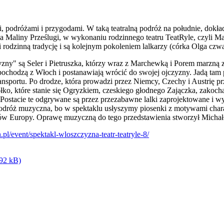
, podróżami i przygodami. W taką teatralną podróż na południe, dokła
 Maliny Prześlugi, w wykonaniu rodzinnego teatru TeatRyle, czyli Mar
rodzinną tradycję i są kolejnym pokoleniem lalkarzy (córka Olga czw
y" są Seler i Pietruszka, którzy wraz z Marchewką i Porem marzną 
ochodzą z Włoch i postanawiają wrócić do swojej ojczyzny. Jadą tam p
nsportu. Po drodze, która prowadzi przez Niemcy, Czechy i Austrię p
błko, które stanie się Ogryzkiem, czeskiego głodnego Zajączka, zakoc
Postacie te odgrywane są przez przezabawne lalki zaprojektowane i w
podróż muzyczna, bo w spektaklu usłyszymy piosenki z motywami char
ów Europy. Oprawę muzyczną do tego przedstawienia stworzył Michał
pl/event/spektakl-wloszczyzna-teatr-teatryle-8/
,92 kB)