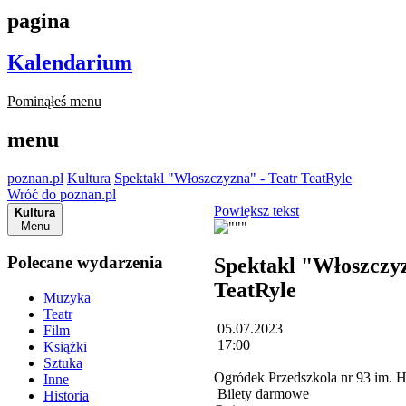
pagina
Kalendarium
Pominąłeś menu
menu
poznan.pl
Kultura
Spektakl "Włoszczyzna" - Teatr TeatRyle
Wróć do poznan.pl
Powiększ tekst
Kultura
Menu
Polecane wydarzenia
Spektakl "Włoszczyz
TeatRyle
Muzyka
Teatr
05.07.2023
Film
17:00
Książki
Sztuka
Ogródek Przedszkola nr 93 im. 
Inne
Bilety darmowe
Historia