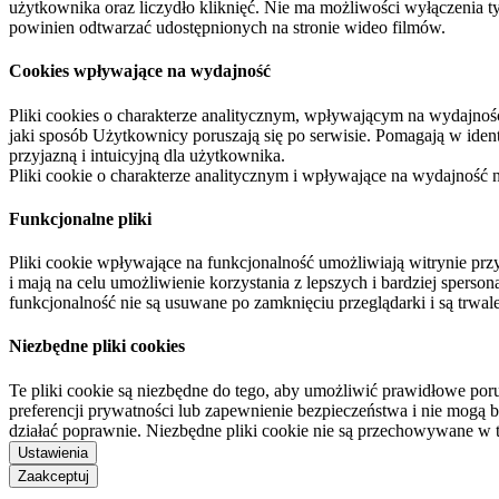
użytkownika oraz liczydło kliknięć. Nie ma możliwości wyłączenia t
powinien odtwarzać udostępnionych na stronie wideo filmów.
Cookies wpływające na wydajność
Pliki cookies o charakterze analitycznym, wpływającym na wydajność zb
jaki sposób Użytkownicy poruszają się po serwisie. Pomagają w ide
przyjazną i intuicyjną dla użytkownika.
Pliki cookie o charakterze analitycznym i wpływające na wydajność
Funkcjonalne pliki
Pliki cookie wpływające na funkcjonalność umożliwiają witrynie p
i mają na celu umożliwienie korzystania z lepszych i bardziej sperso
funkcjonalność nie są usuwane po zamknięciu przeglądarki i są trw
Niezbędne pliki cookies
Te pliki cookie są niezbędne do tego, aby umożliwić prawidłowe poru
preferencji prywatności lub zapewnienie bezpieczeństwa i nie mogą b
działać poprawnie. Niezbędne pliki cookie nie są przechowywane w 
Ustawienia
Zaakceptuj