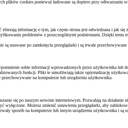
ych plików cookies ponieważ ładowane są dopiero przy odtwarzaniu wid
ierają informację o tym, jak często strona jest odwiedzana i jak się z 
ntyfikowaniu problemów z poszczególnymi podstronami. Dzięki temu mo
 nie są usuwane po zamknięciu przeglądarki i są trwale przechowywane
rzypomnienie sobie informacji wprowadzonych przez użytkownika lub 
nalizowanych funkcji. Pliki te umożliwiają także optymalizację użytko
ale przechowywane na komputerze lub urządzeniu użytkownika.
szanie się po naszym serwisie internetowym. Pozwalają na działanie ni
yć wyłączone. Możesz zmienić ustawienia przeglądarki, aby zablokować
trwały sposób na komputerze lub innym urządzeniu użytkownika i są u