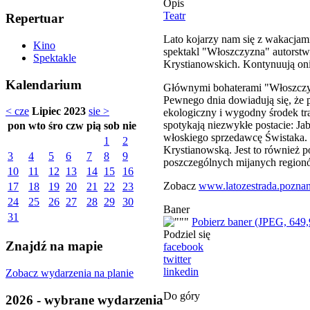
Opis
Teatr
Repertuar
Lato kojarzy nam się z wakacjami
Kino
spektakl "Włoszczyzna" autorstwa
Spektakle
Krystianowskich. Kontynuują oni 
Kalendarium
Głównymi bohaterami "Włoszczyzn
Pewnego dnia dowiadują się, że p
< cze
Lipiec 2023
sie >
ekologiczny i wygodny środek tra
spotykają niezwykłe postacie: Ja
pon
wto
śro
czw
pią
sob
nie
włoskiego sprzedawcę Świstaka. 
1
2
Krystianowską. Jest to również 
3
4
5
6
7
8
9
poszczególnych mijanych region
10
11
12
13
14
15
16
Zobacz
www.latozestrada.poznan.
17
18
19
20
21
22
23
24
25
26
27
28
29
30
Baner
31
Pobierz baner (JPEG, 649
Podziel się
Znajdź na mapie
facebook
twitter
linkedin
Zobacz wydarzenia na planie
Do góry
2026 - wybrane wydarzenia