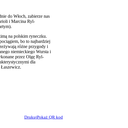
dnie do Włoch, zabierze nas
ioli i Marcina Ryl-
artym).
zimą na polskim ryneczku.
ociągiem, bo to najbardziej
rzeżywają różne przygody i
hanego niemieckiego Wursta i
ykonane przez Olgę Ryl-
akterystycznymi dla
 Łaszewicz.
Drukuj
Pokaż QR kod