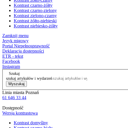
Kontrast żółto-czarny
Kontrast czarno-żółty
Kontrast czarno-zielony
Kontrast zielono-czarny
Kontrast żółto-niebieski
Kontrast niebiesko-żółty
Zamknij menu
Język migowy
Portal Niepełnosprawność
Deklaracja dostępności
ETR - tekst
Facebook
Instagram
Szukaj
szukaj artykułów i wydarzeń
Wyszukaj
Linia miasta Poznań
61 646 33 44
Dostępność
Wersja kontrastowa
Kontrast domyślny
Kontrast czarno-biały