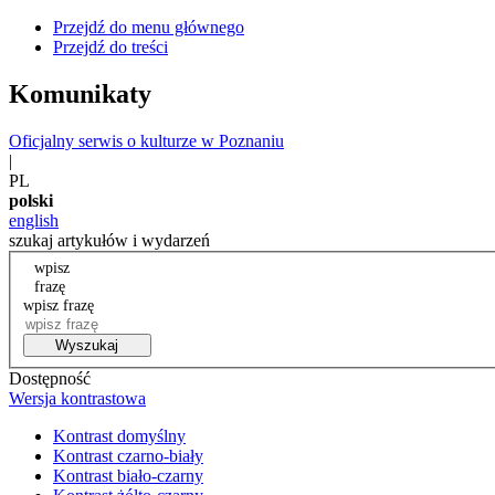
Przejdź do menu głównego
Przejdź do treści
Komunikaty
Oficjalny serwis o kulturze w Poznaniu
|
PL
polski
english
szukaj artykułów i wydarzeń
wpisz
frazę
wpisz frazę
Wyszukaj
Dostępność
Wersja kontrastowa
Kontrast domyślny
Kontrast czarno-biały
Kontrast biało-czarny