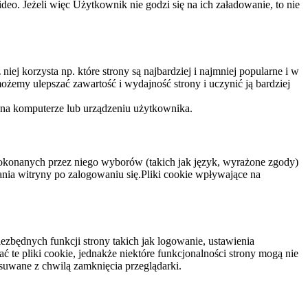
eo. Jeżeli więc Użytkownik nie godzi się na ich załadowanie, to nie
niej korzysta np. które strony są najbardziej i najmniej popularne i w
żemy ulepszać zawartość i wydajność strony i uczynić ją bardziej
 na komputerze lub urządzeniu użytkownika.
dokonanych przez niego wyborów (takich jak język, wyrażone zgody)
wania witryny po zalogowaniu się.Pliki cookie wpływające na
ezbędnych funkcji strony takich jak logowanie, ustawienia
 te pliki cookie, jednakże niektóre funkcjonalności strony mogą nie
suwane z chwilą zamknięcia przeglądarki.