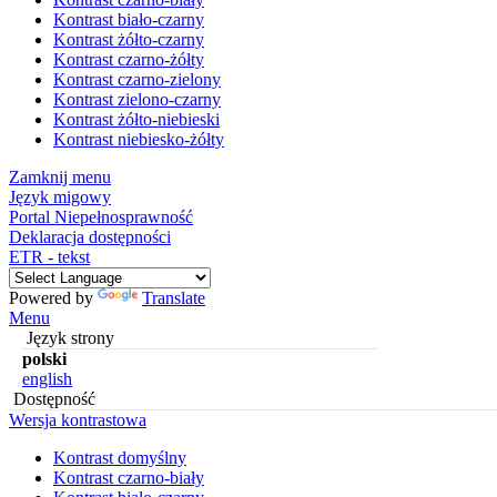
Kontrast biało-czarny
Kontrast żółto-czarny
Kontrast czarno-żółty
Kontrast czarno-zielony
Kontrast zielono-czarny
Kontrast żółto-niebieski
Kontrast niebiesko-żółty
Zamknij menu
Język migowy
Portal Niepełnosprawność
Deklaracja dostępności
ETR - tekst
Powered by
Translate
Menu
Język strony
polski
english
Dostępność
Wersja kontrastowa
Kontrast domyślny
Kontrast czarno-biały