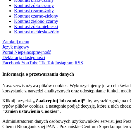
Kontrast biało-czarny
Kontrast żółto-czarny
Kontrast czarno-żółty
Kontrast czarno-zielony
Kontrast zielono-czarny
Kontrast żółto-niebieski
Kontrast niebiesko-żółty
Zamknij menu
Język migowy
Portal Niepełnosprawność
Deklaracja dostępności
Facebook
YouTube
Tik Tok
Instagram
RSS
Informacja o przetwarzaniu danych
Nasz serwis używa plików cookies. Wykorzystujemy je w celu świa
korzystanie z narzędzi analitycznych oraz udostępnianie funkcji me
Kliknij przycisk
„Zaakceptuj lub zamknij”
, by wyrazić zgodę na u
typów plików cookies, a następnie podjąć decyzję, które z nich chce
"Zmień ustawienia Cookies"
.
Administratorem danych osobowych użytkowników serwisu jest Prezyd
Chemii Bioorganicznej PAN - Poznańskie Centrum Superkomputerow