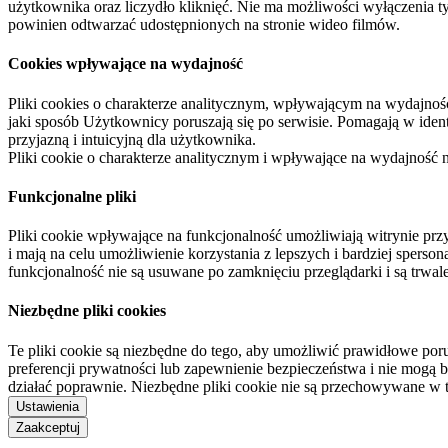
użytkownika oraz liczydło kliknięć. Nie ma możliwości wyłączenia t
powinien odtwarzać udostępnionych na stronie wideo filmów.
Cookies wpływające na wydajność
Pliki cookies o charakterze analitycznym, wpływającym na wydajność zb
jaki sposób Użytkownicy poruszają się po serwisie. Pomagają w ide
przyjazną i intuicyjną dla użytkownika.
Pliki cookie o charakterze analitycznym i wpływające na wydajność
Funkcjonalne pliki
Pliki cookie wpływające na funkcjonalność umożliwiają witrynie p
i mają na celu umożliwienie korzystania z lepszych i bardziej sperso
funkcjonalność nie są usuwane po zamknięciu przeglądarki i są trw
Niezbędne pliki cookies
Te pliki cookie są niezbędne do tego, aby umożliwić prawidłowe poru
preferencji prywatności lub zapewnienie bezpieczeństwa i nie mogą b
działać poprawnie. Niezbędne pliki cookie nie są przechowywane w 
Ustawienia
Zaakceptuj