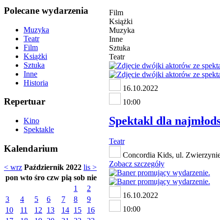
Polecane wydarzenia
Film
Książki
Muzyka
Muzyka
Teatr
Inne
Film
Sztuka
Książki
Teatr
Sztuka
Inne
Historia
16.10.2022
Repertuar
10:00
Spektakl dla najmłods
Kino
Spektakle
Teatr
Kalendarium
Concordia Kids, ul. Zwierzyni
Zobacz szczegóły
< wrz
Październik 2022
lis >
pon
wto
śro
czw
pią
sob
nie
1
2
16.10.2022
3
4
5
6
7
8
9
10:00
10
11
12
13
14
15
16