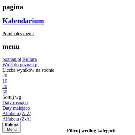
pagina
Kalendarium
Pominąłeś menu
menu
poznan.pl
Kultura
Wróć do poznan.pl
Liczba wyników na stronie
20
10
20
30
Sortuj wg
Daty rosnąco
Daty malejąco
Alfabetu (A-Z)
Alfabetu (Z-A)
Kultura
Menu
Filtruj według kategorii