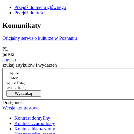
Przejdź do menu głównego
Przejdź do treści
Komunikaty
Oficjalny serwis o kulturze w Poznaniu
|
PL
polski
english
szukaj artykułów i wydarzeń
wpisz
frazę
wpisz frazę
Wyszukaj
Dostępność
Wersja kontrastowa
Kontrast domyślny
Kontrast czarno-biały
Kontrast biało-czarny