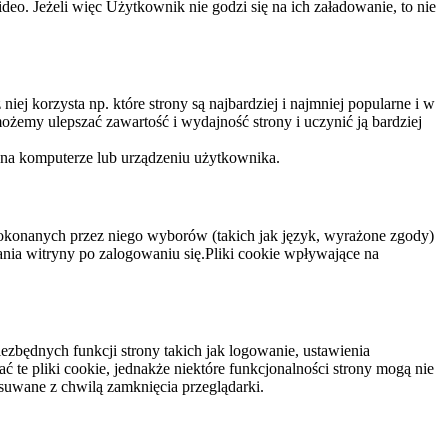
eo. Jeżeli więc Użytkownik nie godzi się na ich załadowanie, to nie
niej korzysta np. które strony są najbardziej i najmniej popularne i w
żemy ulepszać zawartość i wydajność strony i uczynić ją bardziej
 na komputerze lub urządzeniu użytkownika.
dokonanych przez niego wyborów (takich jak język, wyrażone zgody)
wania witryny po zalogowaniu się.Pliki cookie wpływające na
ezbędnych funkcji strony takich jak logowanie, ustawienia
 te pliki cookie, jednakże niektóre funkcjonalności strony mogą nie
suwane z chwilą zamknięcia przeglądarki.