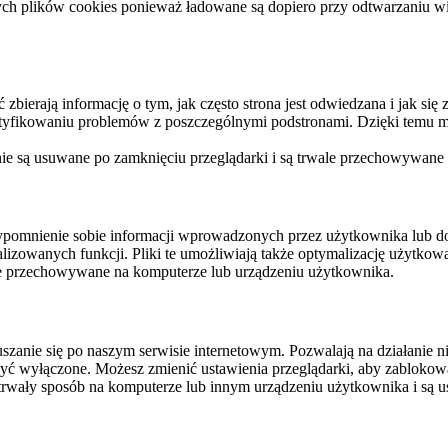
ych plików cookies ponieważ ładowane są dopiero przy odtwarzaniu wid
ierają informację o tym, jak często strona jest odwiedzana i jak się z 
ntyfikowaniu problemów z poszczególnymi podstronami. Dzięki temu mo
 nie są usuwane po zamknięciu przeglądarki i są trwale przechowywane
rzypomnienie sobie informacji wprowadzonych przez użytkownika lub 
nalizowanych funkcji. Pliki te umożliwiają także optymalizację użytko
ale przechowywane na komputerze lub urządzeniu użytkownika.
szanie się po naszym serwisie internetowym. Pozwalają na działanie ni
yć wyłączone. Możesz zmienić ustawienia przeglądarki, aby zablokować
trwały sposób na komputerze lub innym urządzeniu użytkownika i są u