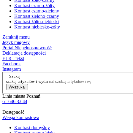
Kontrast żółto-czarny
Kontrast czarno-żółty
Kontrast czarno-zielony
Kontrast zielono-czarny
Kontrast żółto-niebieski
Kontrast niebiesko-żółty
Zamknij menu
Język migowy
Portal Niepełnosprawność
Deklaracja dostępności
ETR - tekst
Facebook
Instagram
Szukaj
szukaj artykułów i wydarzeń
Wyszukaj
Linia miasta Poznań
61 646 33 44
Dostępność
Wersja kontrastowa
Kontrast domyślny
Kontrast czarno-biały