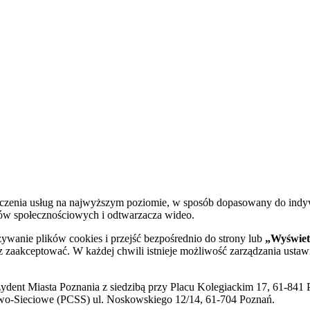
dczenia usług na najwyższym poziomie, w sposób dopasowany do indy
diów społecznościowych i odtwarzacza wideo.
żywanie plików cookies i przejść bezpośrednio do strony lub
„Wyświetl
sz zaakceptować. W każdej chwili istnieje możliwość zarządzania ustaw
ent Miasta Poznania z siedzibą przy Placu Kolegiackim 17, 61-841 P
o-Sieciowe (PCSS) ul. Noskowskiego 12/14, 61-704 Poznań.