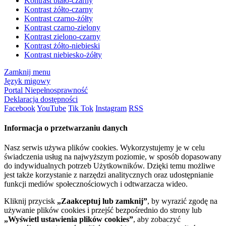
Kontrast biało-czarny
Kontrast żółto-czarny
Kontrast czarno-żółty
Kontrast czarno-zielony
Kontrast zielono-czarny
Kontrast żółto-niebieski
Kontrast niebiesko-żółty
Zamknij menu
Język migowy
Portal Niepełnosprawność
Deklaracja dostępności
Facebook
YouTube
Tik Tok
Instagram
RSS
Informacja o przetwarzaniu danych
Nasz serwis używa plików cookies. Wykorzystujemy je w celu
świadczenia usług na najwyższym poziomie, w sposób dopasowany
do indywidualnych potrzeb Użytkowników. Dzięki temu możliwe
jest także korzystanie z narzędzi analitycznych oraz udostępnianie
funkcji mediów społecznościowych i odtwarzacza wideo.
Kliknij przycisk
„Zaakceptuj lub zamknij”
, by wyrazić zgodę na
używanie plików cookies i przejść bezpośrednio do strony lub
„Wyświetl ustawienia plików cookies”
, aby zobaczyć