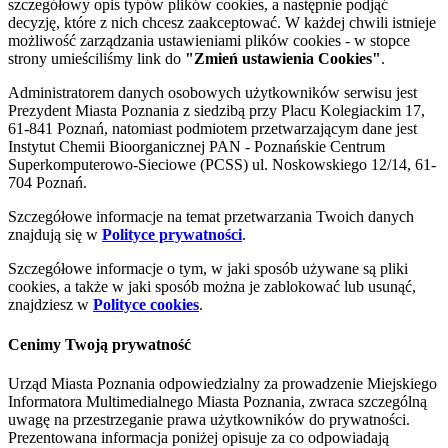
szczegółowy opis typów plików cookies, a następnie podjąć
decyzję, które z nich chcesz zaakceptować. W każdej chwili istnieje
możliwość zarządzania ustawieniami plików cookies - w stopce
strony umieściliśmy link do
"Zmień ustawienia Cookies"
.
Administratorem danych osobowych użytkowników serwisu jest
Prezydent Miasta Poznania z siedzibą przy Placu Kolegiackim 17,
61-841 Poznań, natomiast podmiotem przetwarzającym dane jest
Instytut Chemii Bioorganicznej PAN - Poznańskie Centrum
Superkomputerowo-Sieciowe (PCSS) ul. Noskowskiego 12/14, 61-
704 Poznań.
Szczegółowe informacje na temat przetwarzania Twoich danych
znajdują się w
Polityce prywatności
.
Szczegółowe informacje o tym, w jaki sposób używane są pliki
cookies, a także w jaki sposób można je zablokować lub usunąć,
znajdziesz w
Polityce cookies
.
Cenimy Twoją prywatność
Urząd Miasta Poznania odpowiedzialny za prowadzenie Miejskiego
Informatora Multimedialnego Miasta Poznania, zwraca szczególną
uwagę na przestrzeganie prawa użytkowników do prywatności.
Prezentowana informacja poniżej opisuje za co odpowiadają