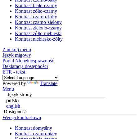
Kontrast biało-czarny
Kontrast żółto-czarny
Kontrast czarno-żółty
Kontrast czarno-zielony
Kontrast zielono-czarny
Kontrast żółto-niebieski
Kontrast niebiesko-żółty
Zamknij menu
Język migowy
Portal Niepełnosprawność
Deklaracja dostępności
ETR - tekst
Powered by
Translate
Menu
Język strony
polski
english
Dostępność
Wersja kontrastowa
Kontrast domyślny
Kontrast czarno-biały