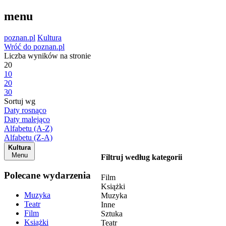
menu
poznan.pl
Kultura
Wróć do poznan.pl
Liczba wyników na stronie
20
10
20
30
Sortuj wg
Daty rosnąco
Daty malejąco
Alfabetu (A-Z)
Alfabetu (Z-A)
Kultura
Menu
Filtruj według kategorii
Polecane wydarzenia
Film
Książki
Muzyka
Muzyka
Teatr
Inne
Film
Sztuka
Książki
Teatr