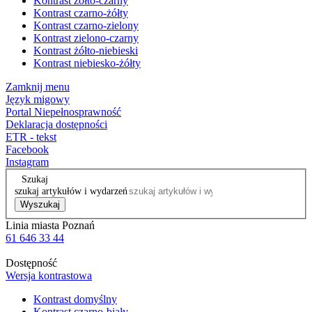
Kontrast żółto-czarny
Kontrast czarno-żółty
Kontrast czarno-zielony
Kontrast zielono-czarny
Kontrast żółto-niebieski
Kontrast niebiesko-żółty
Zamknij menu
Język migowy
Portal Niepełnosprawność
Deklaracja dostępności
ETR - tekst
Facebook
Instagram
Szukaj
szukaj artykułów i wydarzeń
Wyszukaj
Linia miasta Poznań
61 646 33 44
Dostępność
Wersja kontrastowa
Kontrast domyślny
Kontrast czarno-biały