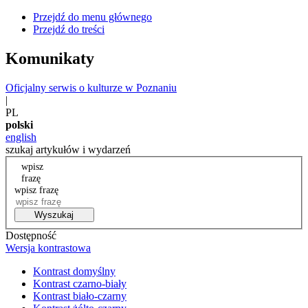
Przejdź do menu głównego
Przejdź do treści
Komunikaty
Oficjalny serwis o kulturze w Poznaniu
|
PL
polski
english
szukaj artykułów i wydarzeń
wpisz
frazę
wpisz frazę
Wyszukaj
Dostępność
Wersja kontrastowa
Kontrast domyślny
Kontrast czarno-biały
Kontrast biało-czarny