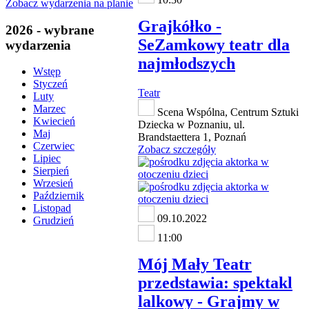
Zobacz wydarzenia na planie
Grajkółko -
2026 - wybrane
SeZamkowy teatr dla
wydarzenia
najmłodszych
Wstęp
Styczeń
Teatr
Luty
Marzec
Scena Wspólna, Centrum Sztuki
Kwiecień
Dziecka w Poznaniu, ul.
Maj
Brandstaettera 1, Poznań
Czerwiec
Zobacz szczegóły
Lipiec
Sierpień
Wrzesień
Październik
Listopad
09.10.2022
Grudzień
11:00
Mój Mały Teatr
przedstawia: spektakl
lalkowy - Grajmy w