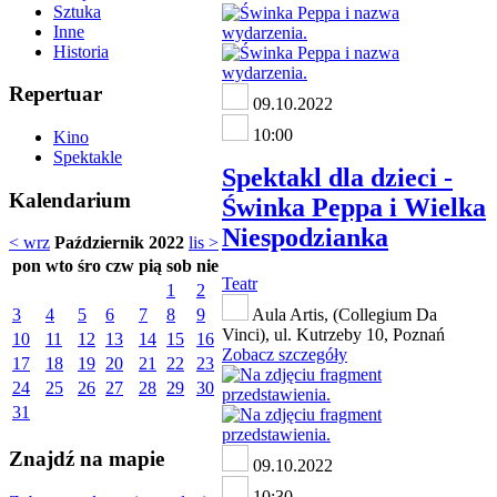
Sztuka
Inne
Historia
Repertuar
09.10.2022
10:00
Kino
Spektakle
Spektakl dla dzieci -
Kalendarium
Świnka Peppa i Wielka
Niespodzianka
< wrz
Październik 2022
lis >
pon
wto
śro
czw
pią
sob
nie
Teatr
1
2
3
4
5
6
7
8
9
Aula Artis, (Collegium Da
Vinci), ul. Kutrzeby 10, Poznań
10
11
12
13
14
15
16
Zobacz szczegóły
17
18
19
20
21
22
23
24
25
26
27
28
29
30
31
Znajdź na mapie
09.10.2022
10:30