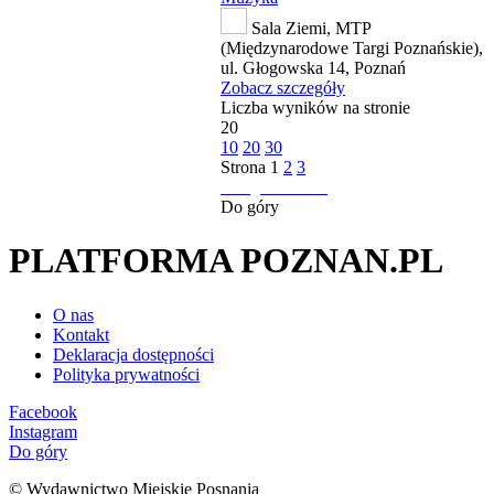
Sala Ziemi, MTP
(Międzynarodowe Targi Poznańskie),
ul. Głogowska 14, Poznań
Zobacz szczegóły
Liczba wyników na stronie
20
10
20
30
Strona
1
2
3
następna strona
Do góry
PLATFORMA POZNAN.PL
O nas
Kontakt
Deklaracja dostępności
Polityka prywatności
Facebook
Instagram
Do góry
© Wydawnictwo Miejskie Posnania