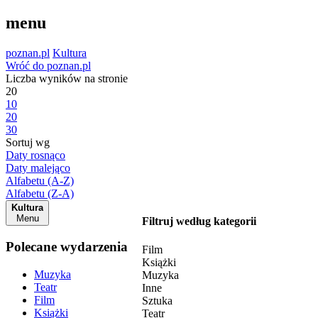
menu
poznan.pl
Kultura
Wróć do poznan.pl
Liczba wyników na stronie
20
10
20
30
Sortuj wg
Daty rosnąco
Daty malejąco
Alfabetu (A-Z)
Alfabetu (Z-A)
Kultura
Menu
Filtruj według kategorii
Polecane wydarzenia
Film
Książki
Muzyka
Muzyka
Teatr
Inne
Film
Sztuka
Książki
Teatr