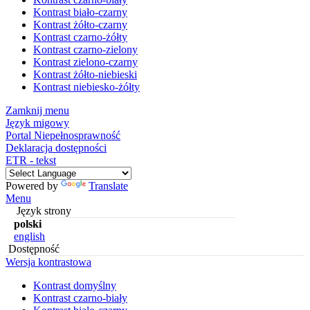
Kontrast biało-czarny
Kontrast żółto-czarny
Kontrast czarno-żółty
Kontrast czarno-zielony
Kontrast zielono-czarny
Kontrast żółto-niebieski
Kontrast niebiesko-żółty
Zamknij menu
Język migowy
Portal Niepełnosprawność
Deklaracja dostępności
ETR - tekst
Powered by
Translate
Menu
Język strony
polski
english
Dostępność
Wersja kontrastowa
Kontrast domyślny
Kontrast czarno-biały