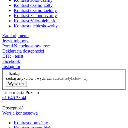
Kontrast żółto-czarny
Kontrast czarno-żółty
Kontrast czarno-zielony
Kontrast zielono-czarny
Kontrast żółto-niebieski
Kontrast niebiesko-żółty
Zamknij menu
Język migowy
Portal Niepełnosprawność
Deklaracja dostępności
ETR - tekst
Facebook
Instagram
Szukaj
szukaj artykułów i wydarzeń
Wyszukaj
Linia miasta Poznań
61 646 33 44
Dostępność
Wersja kontrastowa
Kontrast domyślny
Kontrast czarno-biały