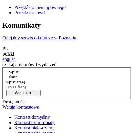
Przejdź do menu głównego
Przejdź do treści
Komunikaty
Oficjalny serwis o kulturze w Poznaniu
|
PL
polski
english
szukaj artykułów i wydarzeń
wpisz
frazę
wpisz frazę
Wyszukaj
Dostępność
Wersja kontrastowa
Kontrast domyślny
Kontrast czarno-biały
Kontrast biało-czarny