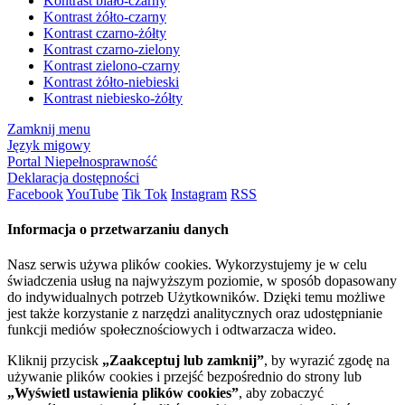
Kontrast biało-czarny
Kontrast żółto-czarny
Kontrast czarno-żółty
Kontrast czarno-zielony
Kontrast zielono-czarny
Kontrast żółto-niebieski
Kontrast niebiesko-żółty
Zamknij menu
Język migowy
Portal Niepełnosprawność
Deklaracja dostępności
Facebook
YouTube
Tik Tok
Instagram
RSS
Informacja o przetwarzaniu danych
Nasz serwis używa plików cookies. Wykorzystujemy je w celu
świadczenia usług na najwyższym poziomie, w sposób dopasowany
do indywidualnych potrzeb Użytkowników. Dzięki temu możliwe
jest także korzystanie z narzędzi analitycznych oraz udostępnianie
funkcji mediów społecznościowych i odtwarzacza wideo.
Kliknij przycisk
„Zaakceptuj lub zamknij”
, by wyrazić zgodę na
używanie plików cookies i przejść bezpośrednio do strony lub
„Wyświetl ustawienia plików cookies”
, aby zobaczyć