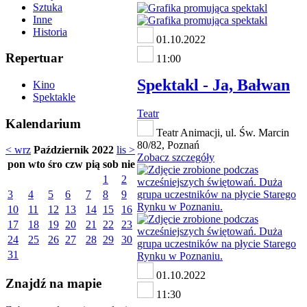
Sztuka
Inne
Historia
01.10.2022
Repertuar
11:00
Spektakl - Ja, Bałwan
Kino
Spektakle
Teatr
Kalendarium
Teatr Animacji, ul. Św. Marcin
80/82, Poznań
< wrz
Październik 2022
lis >
Zobacz szczegóły
pon
wto
śro
czw
pią
sob
nie
1
2
3
4
5
6
7
8
9
10
11
12
13
14
15
16
17
18
19
20
21
22
23
24
25
26
27
28
29
30
31
01.10.2022
Znajdź na mapie
11:30