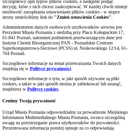
szczegółowy opis typów plików cookies, a następnie podjąć
decyzję, które z nich chcesz zaakceptować. W każdej chwili istnieje
możliwość zarządzania ustawieniami plików cookies - w stopce
strony umieściliśmy link do
"Zmień ustawienia Cookies"
.
Administratorem danych osobowych użytkowników serwisu jest
Prezydent Miasta Poznania z siedzibą przy Placu Kolegiackim 17,
61-841 Poznań, natomiast podmiotem przetwarzającym dane jest
Instytut Chemii Bioorganicznej PAN - Poznańskie Centrum
Superkomputerowo-Sieciowe (PCSS) ul. Noskowskiego 12/14, 61-
704 Poznań.
Szczegółowe informacje na temat przetwarzania Twoich danych
znajdują się w
Polityce prywatności
.
Szczegółowe informacje o tym, w jaki sposób używane są pliki
cookies, a także w jaki sposób można je zablokować lub usunąć,
znajdziesz w
Polityce cookies
.
Cenimy Twoją prywatność
Urząd Miasta Poznania odpowiedzialny za prowadzenie Miejskiego
Informatora Multimedialnego Miasta Poznania, zwraca szczególną
uwagę na przestrzeganie prawa użytkowników do prywatności.
Prezentowana informacja poniżej opisuje za co odpowiadają