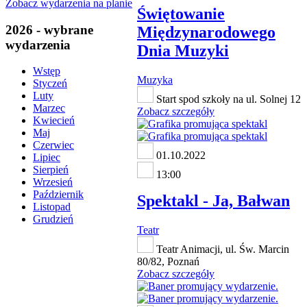
Zobacz wydarzenia na planie
Świętowanie
2026 - wybrane
Międzynarodowego
wydarzenia
Dnia Muzyki
Wstęp
Muzyka
Styczeń
Luty
Start spod szkoły na ul. Solnej 12
Marzec
Zobacz szczegóły
Kwiecień
Maj
Czerwiec
01.10.2022
Lipiec
Sierpień
13:00
Wrzesień
Październik
Spektakl - Ja, Bałwan
Listopad
Grudzień
Teatr
Teatr Animacji, ul. Św. Marcin
80/82, Poznań
Zobacz szczegóły