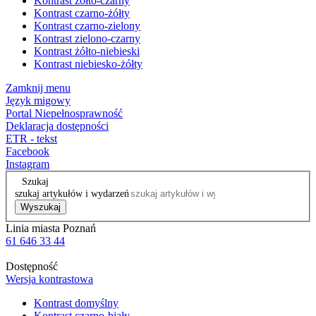
Kontrast żółto-czarny
Kontrast czarno-żółty
Kontrast czarno-zielony
Kontrast zielono-czarny
Kontrast żółto-niebieski
Kontrast niebiesko-żółty
Zamknij menu
Język migowy
Portal Niepełnosprawność
Deklaracja dostępności
ETR - tekst
Facebook
Instagram
Szukaj
szukaj artykułów i wydarzeń
Wyszukaj
Linia miasta Poznań
61 646 33 44
Dostępność
Wersja kontrastowa
Kontrast domyślny
Kontrast czarno-biały