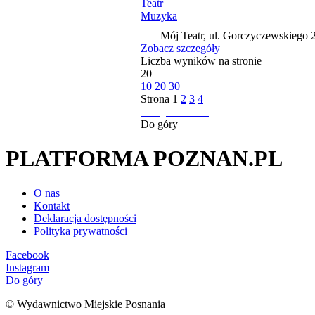
Teatr
Muzyka
Mój Teatr, ul. Gorczyczewskiego 
Zobacz szczegóły
Liczba wyników na stronie
20
10
20
30
Strona
1
2
3
4
następna strona
Do góry
PLATFORMA POZNAN.PL
O nas
Kontakt
Deklaracja dostępności
Polityka prywatności
Facebook
Instagram
Do góry
© Wydawnictwo Miejskie Posnania