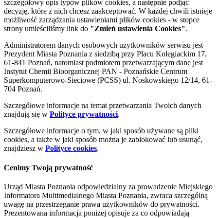
szczegółowy opis typów plików cookies, a następnie podjąć
decyzję, które z nich chcesz zaakceptować. W każdej chwili istnieje
możliwość zarządzania ustawieniami plików cookies - w stopce
strony umieściliśmy link do
"Zmień ustawienia Cookies"
.
Administratorem danych osobowych użytkowników serwisu jest
Prezydent Miasta Poznania z siedzibą przy Placu Kolegiackim 17,
61-841 Poznań, natomiast podmiotem przetwarzającym dane jest
Instytut Chemii Bioorganicznej PAN - Poznańskie Centrum
Superkomputerowo-Sieciowe (PCSS) ul. Noskowskiego 12/14, 61-
704 Poznań.
Szczegółowe informacje na temat przetwarzania Twoich danych
znajdują się w
Polityce prywatności
.
Szczegółowe informacje o tym, w jaki sposób używane są pliki
cookies, a także w jaki sposób można je zablokować lub usunąć,
znajdziesz w
Polityce cookies
.
Cenimy Twoją prywatność
Urząd Miasta Poznania odpowiedzialny za prowadzenie Miejskiego
Informatora Multimedialnego Miasta Poznania, zwraca szczególną
uwagę na przestrzeganie prawa użytkowników do prywatności.
Prezentowana informacja poniżej opisuje za co odpowiadają