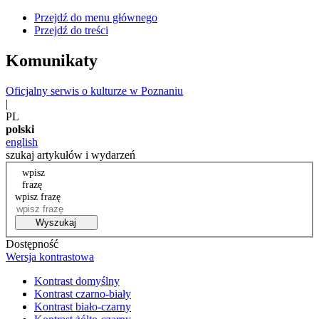
Przejdź do menu głównego
Przejdź do treści
Komunikaty
Oficjalny serwis o kulturze w Poznaniu
|
PL
polski
english
szukaj artykułów i wydarzeń
wpisz
frazę
wpisz frazę
Wyszukaj
Dostępność
Wersja kontrastowa
Kontrast domyślny
Kontrast czarno-biały
Kontrast biało-czarny