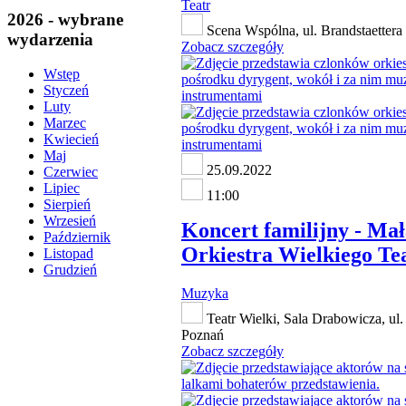
Teatr
2026 - wybrane
Scena Wspólna, ul. Brandstaettera
wydarzenia
Zobacz szczegóły
Wstęp
Styczeń
Luty
Marzec
Kwiecień
Maj
25.09.2022
Czerwiec
Lipiec
11:00
Sierpień
Wrzesień
Koncert familijny - Ma
Październik
Orkiestra Wielkiego Te
Listopad
Grudzień
Muzyka
Teatr Wielki, Sala Drabowicza, ul.
Poznań
Zobacz szczegóły