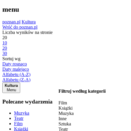
menu
poznan.pl
Kultura
Wróć do poznan.pl
Liczba wyników na stronie
20
10
20
30
Sortuj wg
Daty rosnąco
Daty malejąco
Alfabetu (A-Z)
Alfabetu (Z-A)
Kultura
Menu
Filtruj według kategorii
Polecane wydarzenia
Film
Książki
Muzyka
Muzyka
Teatr
Inne
Film
Sztuka
Książki
Teatr