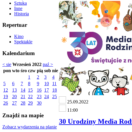
Sztuka
Inne
Historia
Repertuar
Kino
Spektakle
Kalendarium
< sie
Wrzesień 2022
paź >
pon
wto
śro
czw
pią
sob
nie
1
2
3
4
5
6
7
8
9
10
11
12
13
14
15
16
17
18
19
20
21
22
23
24
25
25.09.2022
26
27
28
29
30
11:00
Znajdź na mapie
30 Urodziny Media Rod
Zobacz wydarzenia na planie