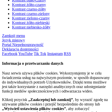
Kontrast biało-czarny
Kontrast żółto-czarny
Kontrast czarno-żółty
Kontrast czarno-zielony
Kontrast zielono-czarny
Kontrast żółto-niebieski
Kontrast niebiesko-żółty
Zamknij menu
Język migowy
Portal Niepełnosprawność
Deklaracja dostępności
Facebook
YouTube
Tik Tok
Instagram
RSS
Informacja o przetwarzaniu danych
Nasz serwis używa plików cookies. Wykorzystujemy je w celu
świadczenia usług na najwyższym poziomie, w sposób dopasowany
do indywidualnych potrzeb Użytkowników. Dzięki temu możliwe
jest także korzystanie z narzędzi analitycznych oraz udostępnianie
funkcji mediów społecznościowych i odtwarzacza wideo.
Kliknij przycisk
„Zaakceptuj lub zamknij”
, by wyrazić zgodę na
używanie plików cookies i przejść bezpośrednio do strony lub
„Wyświetl ustawienia plików cookies”
, aby zobaczyć