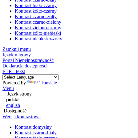
Kontrast biało-czarny
Kontrast żółto-czarny
Kontrast czarno-żółty
Kontrast czarno-zielony
Kontrast zielono-czarny
Kontrast żółto-niebieski
Kontrast niebiesko-żółty
Zamknij menu
Język migowy
Portal Niepełnosprawność
Deklaracja dostępności
ETR - tekst
Powered by
Translate
Menu
Język strony
polski
english
Dostępność
Wersja kontrastowa
Kontrast domyślny
Kontrast czarno-biały