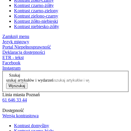
Kontrast żółto-czarny
Kontrast czarno-żółty
Kontrast czarno-zielony
Kontrast zielono-czarny
Kontrast żółto-niebieski
Kontrast niebiesko-żółty
Zamknij menu
Język migowy
Portal Niepełnosprawność
Deklaracja dostępności
ETR - tekst
Facebook
Instagram
Szukaj
szukaj artykułów i wydarzeń
Wyszukaj
Linia miasta Poznań
61 646 33 44
Dostępność
Wersja kontrastowa
Kontrast domyślny
Kontrast czarno-biały