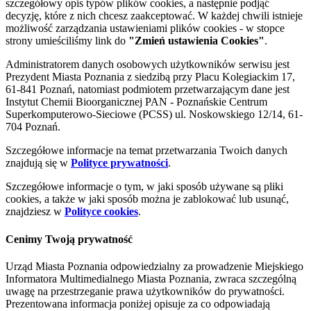
szczegółowy opis typów plików cookies, a następnie podjąć
decyzję, które z nich chcesz zaakceptować. W każdej chwili istnieje
możliwość zarządzania ustawieniami plików cookies - w stopce
strony umieściliśmy link do
"Zmień ustawienia Cookies"
.
Administratorem danych osobowych użytkowników serwisu jest
Prezydent Miasta Poznania z siedzibą przy Placu Kolegiackim 17,
61-841 Poznań, natomiast podmiotem przetwarzającym dane jest
Instytut Chemii Bioorganicznej PAN - Poznańskie Centrum
Superkomputerowo-Sieciowe (PCSS) ul. Noskowskiego 12/14, 61-
704 Poznań.
Szczegółowe informacje na temat przetwarzania Twoich danych
znajdują się w
Polityce prywatności
.
Szczegółowe informacje o tym, w jaki sposób używane są pliki
cookies, a także w jaki sposób można je zablokować lub usunąć,
znajdziesz w
Polityce cookies
.
Cenimy Twoją prywatność
Urząd Miasta Poznania odpowiedzialny za prowadzenie Miejskiego
Informatora Multimedialnego Miasta Poznania, zwraca szczególną
uwagę na przestrzeganie prawa użytkowników do prywatności.
Prezentowana informacja poniżej opisuje za co odpowiadają