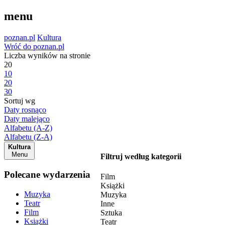
menu
poznan.pl
Kultura
Wróć do poznan.pl
Liczba wyników na stronie
20
10
20
30
Sortuj wg
Daty rosnąco
Daty malejąco
Alfabetu (A-Z)
Alfabetu (Z-A)
Kultura
Menu
Filtruj według kategorii
Polecane wydarzenia
Film
Książki
Muzyka
Muzyka
Teatr
Inne
Film
Sztuka
Książki
Teatr