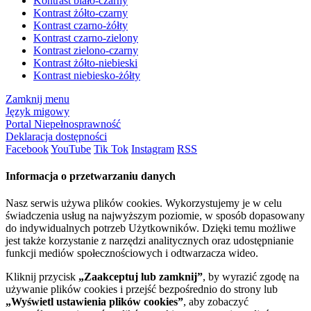
Kontrast biało-czarny
Kontrast żółto-czarny
Kontrast czarno-żółty
Kontrast czarno-zielony
Kontrast zielono-czarny
Kontrast żółto-niebieski
Kontrast niebiesko-żółty
Zamknij menu
Język migowy
Portal Niepełnosprawność
Deklaracja dostępności
Facebook
YouTube
Tik Tok
Instagram
RSS
Informacja o przetwarzaniu danych
Nasz serwis używa plików cookies. Wykorzystujemy je w celu
świadczenia usług na najwyższym poziomie, w sposób dopasowany
do indywidualnych potrzeb Użytkowników. Dzięki temu możliwe
jest także korzystanie z narzędzi analitycznych oraz udostępnianie
funkcji mediów społecznościowych i odtwarzacza wideo.
Kliknij przycisk
„Zaakceptuj lub zamknij”
, by wyrazić zgodę na
używanie plików cookies i przejść bezpośrednio do strony lub
„Wyświetl ustawienia plików cookies”
, aby zobaczyć