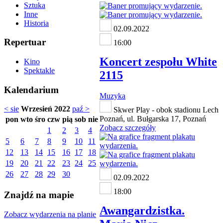
Sztuka
Inne
Historia
02.09.2022
Repertuar
16:00
Koncert zespołu White
Kino
Spektakle
2115
Kalendarium
Muzyka
< sie
Wrzesień 2022
paź >
Skwer Play - obok stadionu Lech
Poznań, ul. Bułgarska 17, Poznań
pon
wto
śro
czw
pią
sob
nie
Zobacz szczegóły
1
2
3
4
5
6
7
8
9
10
11
12
13
14
15
16
17
18
19
20
21
22
23
24
25
26
27
28
29
30
02.09.2022
18:00
Znajdź na mapie
Awangardzistka.
Zobacz wydarzenia na planie