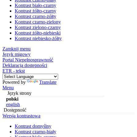
Kontrast biało-czarny
Kontrast żółto-czarny
Kontrast czarno-żółty
Kontrast czarno-zielony
Kontrast zielono-czarny
Kontrast żółto-niebieski
Kontrast niebiesko-żółty
Zamknij menu
Język migowy
Portal Niepełnosprawność
Deklaracja dostępności
ETR - tekst
Powered by
Translate
Menu
Język strony
polski
english
Dostępność
Wersja kontrastowa
Kontrast domyślny
Kontrast czarno-biały