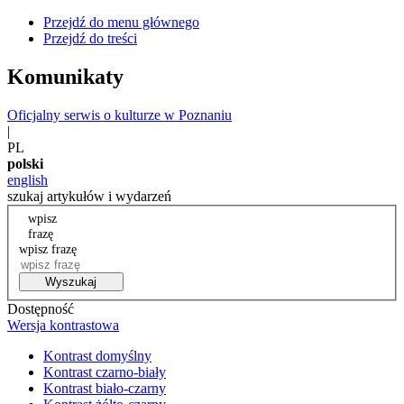
Przejdź do menu głównego
Przejdź do treści
Komunikaty
Oficjalny serwis o kulturze w Poznaniu
|
PL
polski
english
szukaj artykułów i wydarzeń
wpisz
frazę
wpisz frazę
Wyszukaj
Dostępność
Wersja kontrastowa
Kontrast domyślny
Kontrast czarno-biały
Kontrast biało-czarny