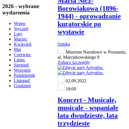
Maria Nicz-
2026 - wybrane
Borowiakowa (1896-
wydarzenia
1944) - oprowadzanie
kuratorskie po
Wstęp
Styczeń
wystawie
Luty
Marzec
Sztuka
Kwiecień
Maj
Muzeum Narodowe w Poznaniu,
Czerwiec
al. Marcinkowskiego 9
Lipiec
Zobacz szczegóły
Sierpień
Wrzesień
Październik
Listopad
02.09.2022
Grudzień
18:00
Koncert - Musicale,
musicale - wspaniałe
lata dwudzieste, lata
trzydzieste