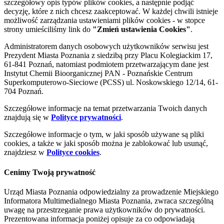
szczegółowy opis typów plików cookies, a następnie podjąć
decyzję, które z nich chcesz zaakceptować. W każdej chwili istnieje
możliwość zarządzania ustawieniami plików cookies - w stopce
strony umieściliśmy link do
"Zmień ustawienia Cookies"
.
Administratorem danych osobowych użytkowników serwisu jest
Prezydent Miasta Poznania z siedzibą przy Placu Kolegiackim 17,
61-841 Poznań, natomiast podmiotem przetwarzającym dane jest
Instytut Chemii Bioorganicznej PAN - Poznańskie Centrum
Superkomputerowo-Sieciowe (PCSS) ul. Noskowskiego 12/14, 61-
704 Poznań.
Szczegółowe informacje na temat przetwarzania Twoich danych
znajdują się w
Polityce prywatności
.
Szczegółowe informacje o tym, w jaki sposób używane są pliki
cookies, a także w jaki sposób można je zablokować lub usunąć,
znajdziesz w
Polityce cookies
.
Cenimy Twoją prywatność
Urząd Miasta Poznania odpowiedzialny za prowadzenie Miejskiego
Informatora Multimedialnego Miasta Poznania, zwraca szczególną
uwagę na przestrzeganie prawa użytkowników do prywatności.
Prezentowana informacja poniżej opisuje za co odpowiadają