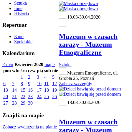
Sztuka
Inne
Historia
18.03-30.04.2020
Repertuar
Muzeum w czasach
Kino
Spektakle
zarazy - Muzeum
Etnograficzne
Kalendarium
< mar
Kwiecień 2020
maj >
Sztuka
pon
wto
śro
czw
pią
sob
nie
Muzeum Etnograficzne, ul.
1
2
3
4
5
Grobla 25, Poznań
6
7
8
9
10
11
12
Zobacz szczegóły
13
14
15
16
17
18
19
20
21
22
23
24
25
26
18.03-30.04.2020
27
28
29
30
Znajdź na mapie
Muzeum w czasach
Zobacz wydarzenia na planie
zarazy - Muzeum