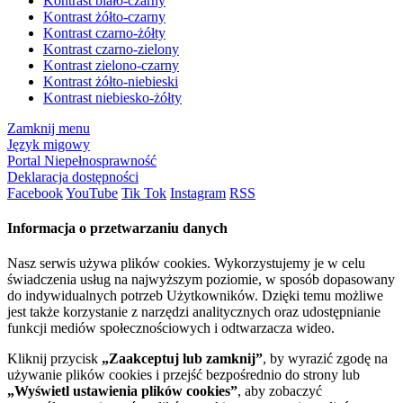
Kontrast biało-czarny
Kontrast żółto-czarny
Kontrast czarno-żółty
Kontrast czarno-zielony
Kontrast zielono-czarny
Kontrast żółto-niebieski
Kontrast niebiesko-żółty
Zamknij menu
Język migowy
Portal Niepełnosprawność
Deklaracja dostępności
Facebook
YouTube
Tik Tok
Instagram
RSS
Informacja o przetwarzaniu danych
Nasz serwis używa plików cookies. Wykorzystujemy je w celu
świadczenia usług na najwyższym poziomie, w sposób dopasowany
do indywidualnych potrzeb Użytkowników. Dzięki temu możliwe
jest także korzystanie z narzędzi analitycznych oraz udostępnianie
funkcji mediów społecznościowych i odtwarzacza wideo.
Kliknij przycisk
„Zaakceptuj lub zamknij”
, by wyrazić zgodę na
używanie plików cookies i przejść bezpośrednio do strony lub
„Wyświetl ustawienia plików cookies”
, aby zobaczyć