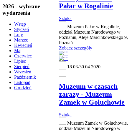
Pałac w Rogalinie
2026 - wybrane
wydarzenia
Sztuka
Wstęp
Muzeum Pałac w Rogalinie,
Styczeń
oddział Muzeum Narodowego w
Luty
Poznaniu, Aleje Marcinkowskiego 9,
Marzec
Poznań
Kwiecień
Zobacz szczegóły
Maj
Czerwiec
Lipiec
Sierpień
18.03-30.04.2020
Wrzesień
Październik
Listopad
Muzeum w czasach
Grudzień
zarazy - Muzeum
Zamek w Gołuchowie
Sztuka
Muzeum Zamek w Gołuchowie,
oddział Muzeum Narodowego w