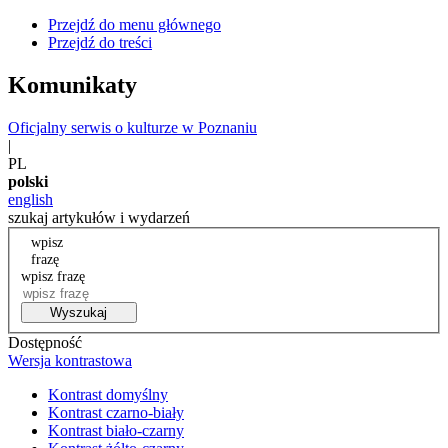
Przejdź do menu głównego
Przejdź do treści
Komunikaty
Oficjalny serwis o kulturze w Poznaniu
|
PL
polski
english
szukaj artykułów i wydarzeń
wpisz
frazę
wpisz frazę
Wyszukaj
Dostępność
Wersja kontrastowa
Kontrast domyślny
Kontrast czarno-biały
Kontrast biało-czarny