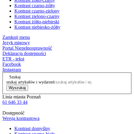
Kontrast żółto-czarny
Kontrast czarno-żółty
Kontrast czarno-zielony
Kontrast zielono-czarny
Kontrast żółto-niebieski
Kontrast niebiesko-żółty
Zamknij menu
Język migowy
Portal Niepełnosprawność
Deklaracja dostępności
ETR - tekst
Facebook
Instagram
Szukaj
szukaj artykułów i wydarzeń
Wyszukaj
Linia miasta Poznań
61 646 33 44
Dostępność
Wersja kontrastowa
Kontrast domyślny
Kontrast czarno-biały