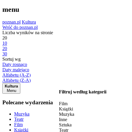
menu
poznan.pl
Kultura
Wróć do poznan.pl
Liczba wyników na stronie
20
10
20
30
Sortuj wg
Daty rosnąco
Daty malejąco
Alfabetu (A-Z)
Alfabetu (Z-A)
Kultura
Menu
Filtruj według kategorii
Polecane wydarzenia
Film
Książki
Muzyka
Muzyka
Teatr
Inne
Film
Sztuka
Książki
Teatr