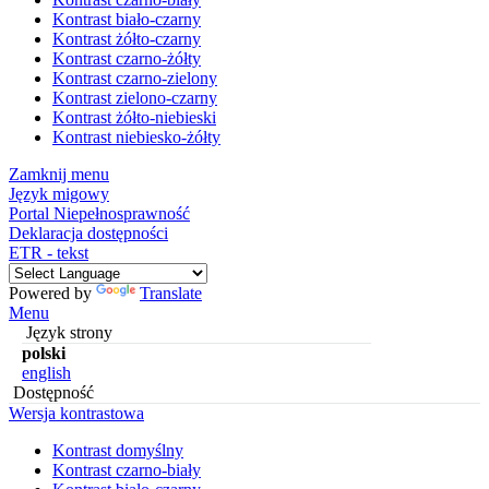
Kontrast biało-czarny
Kontrast żółto-czarny
Kontrast czarno-żółty
Kontrast czarno-zielony
Kontrast zielono-czarny
Kontrast żółto-niebieski
Kontrast niebiesko-żółty
Zamknij menu
Język migowy
Portal Niepełnosprawność
Deklaracja dostępności
ETR - tekst
Powered by
Translate
Menu
Język strony
polski
english
Dostępność
Wersja kontrastowa
Kontrast domyślny
Kontrast czarno-biały