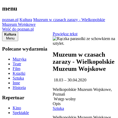
menu
poznan.pl
Kultura
Muzeum w czasach zarazy - Wielkopolskie
Muzeum Wojskowe
Wróć do poznan.pl
Powiększ tekst
Kultura
Menu
Polecane wydarzenia
Muzeum w czasach
Muzyka
zarazy - Wielkopolskie
Teatr
Muzeum Wojskowe
Film
Książki
Sztuka
18.03 – 30.04.2020
Inne
Historia
Wielkopolskie Muzeum Wojskowe,
Poznań
Repertuar
Wstęp wolny
Opis
Kino
Sztuka
Spektakle
Wielkopolskie Muzeum Wojskowe