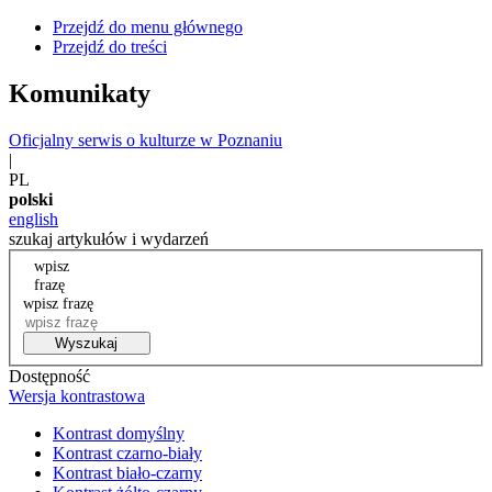
Przejdź do menu głównego
Przejdź do treści
Komunikaty
Oficjalny serwis o kulturze w Poznaniu
|
PL
polski
english
szukaj artykułów i wydarzeń
wpisz
frazę
wpisz frazę
Wyszukaj
Dostępność
Wersja kontrastowa
Kontrast domyślny
Kontrast czarno-biały
Kontrast biało-czarny