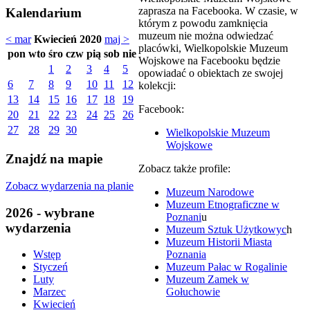
zaprasza na Facebooka. W czasie, w
Kalendarium
którym z powodu zamknięcia
muzeum nie można odwiedzać
< mar
Kwiecień 2020
maj >
placówki, Wielkopolskie Muzeum
pon
wto
śro
czw
pią
sob
nie
Wojskowe na Facebooku będzie
1
2
3
4
5
opowiadać o obiektach ze swojej
6
7
8
9
10
11
12
kolekcji:
13
14
15
16
17
18
19
Facebook:
20
21
22
23
24
25
26
27
28
29
30
Wielkopolskie Muzeum
Wojskowe
Znajdź na mapie
Zobacz także profile:
Zobacz wydarzenia na planie
Muzeum Narodowe
Muzeum Etnograficzne w
2026 - wybrane
Poznani
u
wydarzenia
Muzeum Sztuk Użytkowyc
h
Muzeum Historii Miasta
Poznania
Wstęp
Muzeum Pałac w Rogalinie
Styczeń
Muzeum Zamek w
Luty
Gołuchowie
Marzec
Kwiecień