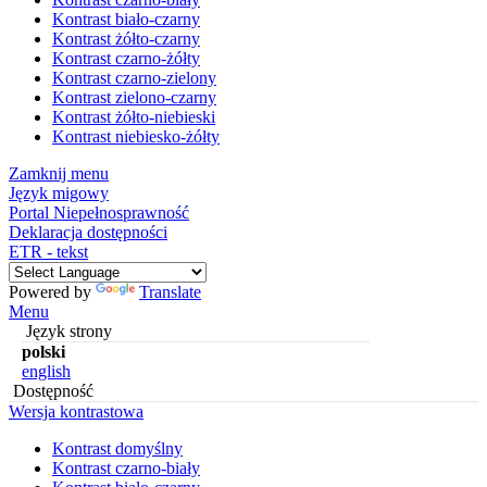
Kontrast biało-czarny
Kontrast żółto-czarny
Kontrast czarno-żółty
Kontrast czarno-zielony
Kontrast zielono-czarny
Kontrast żółto-niebieski
Kontrast niebiesko-żółty
Zamknij menu
Język migowy
Portal Niepełnosprawność
Deklaracja dostępności
ETR - tekst
Powered by
Translate
Menu
Język strony
polski
english
Dostępność
Wersja kontrastowa
Kontrast domyślny
Kontrast czarno-biały