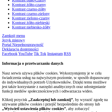
Kontrast biało-czarny
Kontrast żółto-czarny
Kontrast czarno-żółty
Kontrast czarno-zielony
Kontrast zielono-czarny
Kontrast żółto-niebieski
Kontrast niebiesko-żółty
Zamknij menu
Język migowy
Portal Niepełnosprawność
Deklaracja dostępności
Facebook
YouTube
Tik Tok
Instagram
RSS
Informacja o przetwarzaniu danych
Nasz serwis używa plików cookies. Wykorzystujemy je w celu
świadczenia usług na najwyższym poziomie, w sposób dopasowany
do indywidualnych potrzeb Użytkowników. Dzięki temu możliwe
jest także korzystanie z narzędzi analitycznych oraz udostępnianie
funkcji mediów społecznościowych i odtwarzacza wideo.
Kliknij przycisk
„Zaakceptuj lub zamknij”
, by wyrazić zgodę na
używanie plików cookies i przejść bezpośrednio do strony lub
„Wyświetl ustawienia plików cookies”
, aby zobaczyć