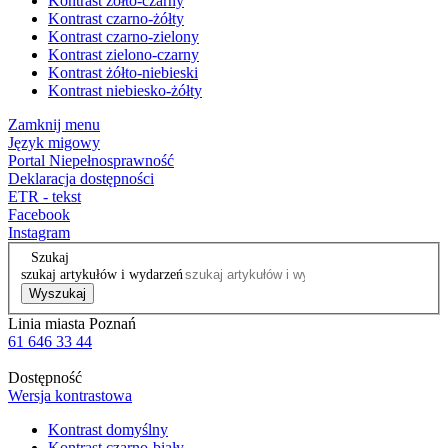
Kontrast żółto-czarny
Kontrast czarno-żółty
Kontrast czarno-zielony
Kontrast zielono-czarny
Kontrast żółto-niebieski
Kontrast niebiesko-żółty
Zamknij menu
Język migowy
Portal Niepełnosprawność
Deklaracja dostępności
ETR - tekst
Facebook
Instagram
Szukaj
szukaj artykułów i wydarzeń
Wyszukaj
Linia miasta Poznań
61 646 33 44
Dostępność
Wersja kontrastowa
Kontrast domyślny
Kontrast czarno-biały