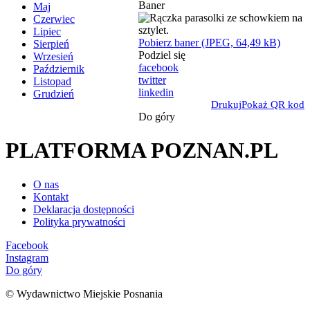
Baner
Maj
Czerwiec
Lipiec
Pobierz baner (JPEG, 64,49 kB)
Sierpień
Podziel się
Wrzesień
facebook
Październik
twitter
Listopad
linkedin
Grudzień
Drukuj
Pokaż QR kod
Do góry
PLATFORMA POZNAN.PL
O nas
Kontakt
Deklaracja dostępności
Polityka prywatności
Facebook
Instagram
Do góry
© Wydawnictwo Miejskie Posnania