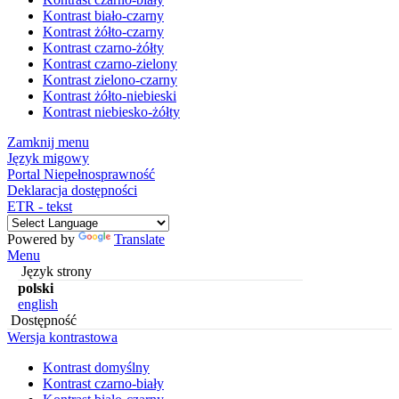
Kontrast biało-czarny
Kontrast żółto-czarny
Kontrast czarno-żółty
Kontrast czarno-zielony
Kontrast zielono-czarny
Kontrast żółto-niebieski
Kontrast niebiesko-żółty
Zamknij menu
Język migowy
Portal Niepełnosprawność
Deklaracja dostępności
ETR - tekst
Powered by
Translate
Menu
Język strony
polski
english
Dostępność
Wersja kontrastowa
Kontrast domyślny
Kontrast czarno-biały