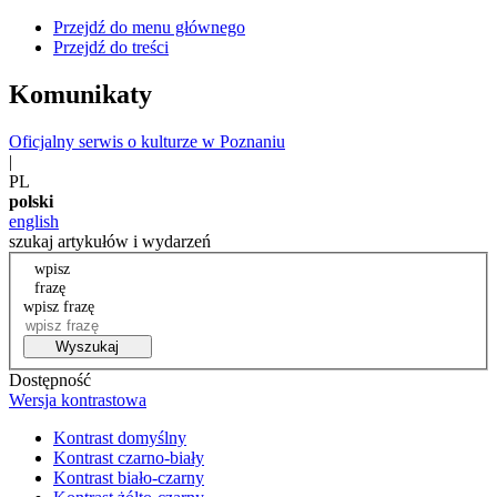
Przejdź do menu głównego
Przejdź do treści
Komunikaty
Oficjalny serwis o kulturze w Poznaniu
|
PL
polski
english
szukaj artykułów i wydarzeń
wpisz
frazę
wpisz frazę
Wyszukaj
Dostępność
Wersja kontrastowa
Kontrast domyślny
Kontrast czarno-biały
Kontrast biało-czarny