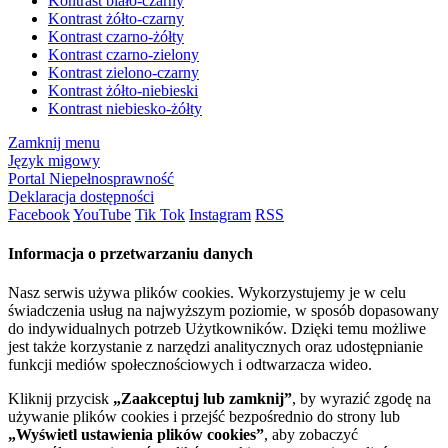
Kontrast biało-czarny
Kontrast żółto-czarny
Kontrast czarno-żółty
Kontrast czarno-zielony
Kontrast zielono-czarny
Kontrast żółto-niebieski
Kontrast niebiesko-żółty
Zamknij menu
Język migowy
Portal Niepełnosprawność
Deklaracja dostępności
Facebook
YouTube
Tik Tok
Instagram
RSS
Informacja o przetwarzaniu danych
Nasz serwis używa plików cookies. Wykorzystujemy je w celu
świadczenia usług na najwyższym poziomie, w sposób dopasowany
do indywidualnych potrzeb Użytkowników. Dzięki temu możliwe
jest także korzystanie z narzędzi analitycznych oraz udostępnianie
funkcji mediów społecznościowych i odtwarzacza wideo.
Kliknij przycisk
„Zaakceptuj lub zamknij”
, by wyrazić zgodę na
używanie plików cookies i przejść bezpośrednio do strony lub
„Wyświetl ustawienia plików cookies”
, aby zobaczyć