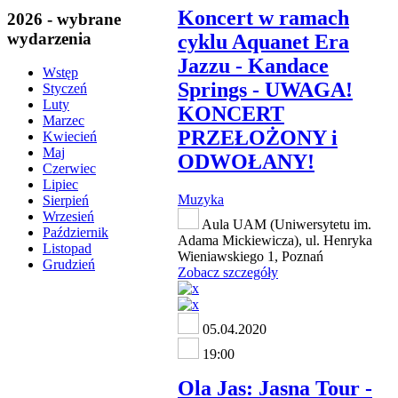
Koncert w ramach
2026 - wybrane
wydarzenia
cyklu Aquanet Era
Jazzu - Kandace
Wstęp
Springs - UWAGA!
Styczeń
Luty
KONCERT
Marzec
PRZEŁOŻONY i
Kwiecień
Maj
ODWOŁANY!
Czerwiec
Lipiec
Muzyka
Sierpień
Wrzesień
Aula UAM (Uniwersytetu im.
Październik
Adama Mickiewicza), ul. Henryka
Listopad
Wieniawskiego 1, Poznań
Grudzień
Zobacz szczegóły
05.04.2020
19:00
Ola Jas: Jasna Tour -