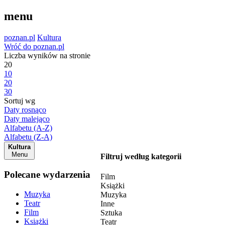
menu
poznan.pl
Kultura
Wróć do poznan.pl
Liczba wyników na stronie
20
10
20
30
Sortuj wg
Daty rosnąco
Daty malejąco
Alfabetu (A-Z)
Alfabetu (Z-A)
Kultura
Menu
Filtruj według kategorii
Polecane wydarzenia
Film
Książki
Muzyka
Muzyka
Teatr
Inne
Film
Sztuka
Książki
Teatr