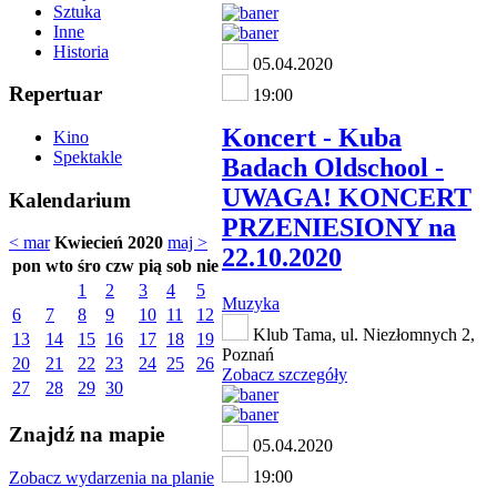
Sztuka
Inne
Historia
05.04.2020
Repertuar
19:00
Koncert - Kuba
Kino
Spektakle
Badach Oldschool -
UWAGA! KONCERT
Kalendarium
PRZENIESIONY na
< mar
Kwiecień 2020
maj >
22.10.2020
pon
wto
śro
czw
pią
sob
nie
1
2
3
4
5
Muzyka
6
7
8
9
10
11
12
Klub Tama, ul. Niezłomnych 2,
13
14
15
16
17
18
19
Poznań
20
21
22
23
24
25
26
Zobacz szczegóły
27
28
29
30
Znajdź na mapie
05.04.2020
19:00
Zobacz wydarzenia na planie