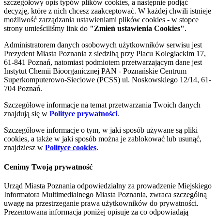
szczegółowy opis typów plików cookies, a następnie podjąć
decyzję, które z nich chcesz zaakceptować. W każdej chwili istnieje
możliwość zarządzania ustawieniami plików cookies - w stopce
strony umieściliśmy link do
"Zmień ustawienia Cookies"
.
Administratorem danych osobowych użytkowników serwisu jest
Prezydent Miasta Poznania z siedzibą przy Placu Kolegiackim 17,
61-841 Poznań, natomiast podmiotem przetwarzającym dane jest
Instytut Chemii Bioorganicznej PAN - Poznańskie Centrum
Superkomputerowo-Sieciowe (PCSS) ul. Noskowskiego 12/14, 61-
704 Poznań.
Szczegółowe informacje na temat przetwarzania Twoich danych
znajdują się w
Polityce prywatności
.
Szczegółowe informacje o tym, w jaki sposób używane są pliki
cookies, a także w jaki sposób można je zablokować lub usunąć,
znajdziesz w
Polityce cookies
.
Cenimy Twoją prywatność
Urząd Miasta Poznania odpowiedzialny za prowadzenie Miejskiego
Informatora Multimedialnego Miasta Poznania, zwraca szczególną
uwagę na przestrzeganie prawa użytkowników do prywatności.
Prezentowana informacja poniżej opisuje za co odpowiadają