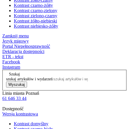
Kontrast żółto-czarny
Kontrast czarno-żółty
Kontrast czarno-zielony
Kontrast zielono-czarny
Kontrast żółto-niebieski
Kontrast niebiesko-żółty
Zamknij menu
Język migowy
Portal Niepełnosprawność
Deklaracja dostępności
ETR - tekst
Facebook
Instagram
Szukaj
szukaj artykułów i wydarzeń
Wyszukaj
Linia miasta Poznań
61 646 33 44
Dostępność
Wersja kontrastowa
Kontrast domyślny
Kontrast czarno-biały