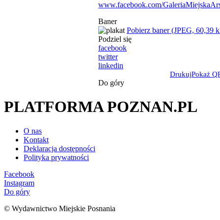
www.facebook.com/GaleriaMiejskaArs
Baner
Pobierz baner (JPEG, 60,39 
Podziel się
facebook
twitter
linkedin
Drukuj
Pokaż Q
Do góry
PLATFORMA POZNAN.PL
O nas
Kontakt
Deklaracja dostępności
Polityka prywatności
Facebook
Instagram
Do góry
© Wydawnictwo Miejskie Posnania