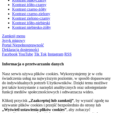
Kontrast biało-czarny
Kontrast żółto-czarny
Kontrast czarno-żółty
Kontrast czarno-zielony
Kontrast zielono-czarny
Kontrast żółto-niebieski
Kontrast niebiesko-żółty
Zamknij menu
Język migowy
Portal Niepełnosprawność
Deklaracja dostępności
Facebook
YouTube
Tik Tok
Instagram
RSS
Informacja o przetwarzaniu danych
Nasz serwis używa plików cookies. Wykorzystujemy je w celu
świadczenia usług na najwyższym poziomie, w sposób dopasowany
do indywidualnych potrzeb Użytkowników. Dzięki temu możliwe
jest także korzystanie z narzędzi analitycznych oraz udostępnianie
funkcji mediów społecznościowych i odtwarzacza wideo.
Kliknij przycisk
„Zaakceptuj lub zamknij”
, by wyrazić zgodę na
używanie plików cookies i przejść bezpośrednio do strony lub
„Wyświetl ustawienia plików cookies”
, aby zobaczyć