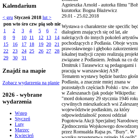
Agnieszka Arnold - autorka filmu "Boh
Kalendarium
kuratorka: Bogna Błażewicz
29.01 - 25.02.2018
< gru
Styczeń 2018
lut >
pon
wto
śro
czw
pią
sob
nie
Wystawa o charakterze site specific bę
1
2
3
4
5
6
7
dialogiem znających się od lat, ale
należących do innych pokoleń artystó
8
9
10
11
12
13
14
pochodzących z Podlasia. Oboje wyzn
15
16
17
18
19
20
21
prawosławnego i głęboko zakorzenien
22
23
24
25
26
27
28
lokalnej tradycji często realizują projek
29
30
31
związane z Podlasiem. Jednak na co dz
Dmitruk i Tarasewicz są pedagogami i
Znajdź na mapie
pracują w warszawskiej ASP.
Tematem wystawy będzie bardzo głośn
Podlasiu, a znacznie mniej znana w
Zobacz wydarzenia na planie
pozostałych częściach Polski - tzw. zb
w Zaleszanach (jak podaje Wikipedia:
2026 - wybrane
"mord dokonany 29 stycznia 1946 rok
wydarzenia
cywilnych mieszkańcach wsi Zaleszan
województwie podlaskim, za który
Wstęp
odpowiedzialność ponosi oddział
Styczeń
Pogotowia Akcji Specjalnej Narodowe
Luty
Zjednoczenia Wojskowego dowodzon
Marzec
przez Romualda Rajsa ps. "Bury". W
Kwiecień
wyniku przestępstwa zginęło 16 osób".