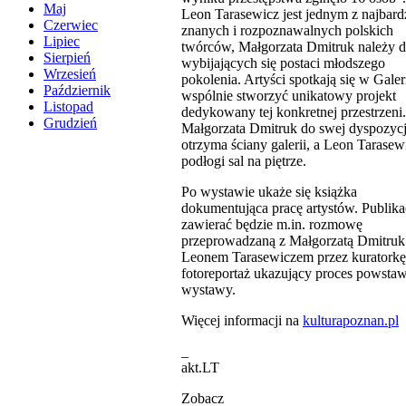
Maj
Leon Tarasewicz jest jednym z najbard
Czerwiec
znanych i rozpoznawalnych polskich
Lipiec
twórców, Małgorzata Dmitruk należy 
Sierpień
wybijających się postaci młodszego
Wrzesień
pokolenia. Artyści spotkają się w Galeri
Październik
wspólnie stworzyć unikatowy projekt
Listopad
dedykowany tej konkretnej przestrzeni.
Grudzień
Małgorzata Dmitruk do swej dyspozycj
otrzyma ściany galerii, a Leon Tarasew
podłogi sal na piętrze.
Po wystawie ukaże się książka
dokumentująca pracę artystów. Publika
zawierać będzie m.in. rozmowę
przeprowadzaną z Małgorzatą Dmitruk
Leonem Tarasewiczem przez kuratorkę
fotoreportaż ukazujący proces powsta
wystawy.
Więcej informacji na
kulturapoznan.pl
_
akt.LT
Zobacz