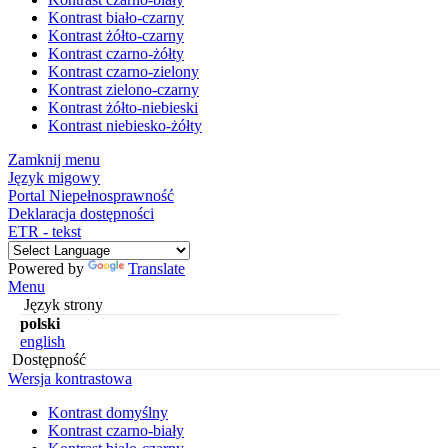
Kontrast biało-czarny
Kontrast żółto-czarny
Kontrast czarno-żółty
Kontrast czarno-zielony
Kontrast zielono-czarny
Kontrast żółto-niebieski
Kontrast niebiesko-żółty
Zamknij menu
Język migowy
Portal Niepełnosprawność
Deklaracja dostępności
ETR - tekst
Powered by
Translate
Menu
Język strony
polski
english
Dostępność
Wersja kontrastowa
Kontrast domyślny
Kontrast czarno-biały