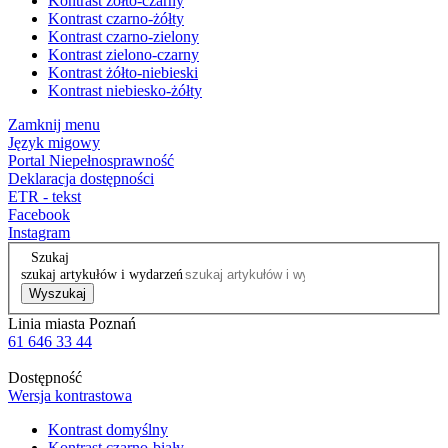
Kontrast żółto-czarny
Kontrast czarno-żółty
Kontrast czarno-zielony
Kontrast zielono-czarny
Kontrast żółto-niebieski
Kontrast niebiesko-żółty
Zamknij menu
Język migowy
Portal Niepełnosprawność
Deklaracja dostępności
ETR - tekst
Facebook
Instagram
Szukaj
szukaj artykułów i wydarzeń
Wyszukaj
Linia miasta Poznań
61 646 33 44
Dostępność
Wersja kontrastowa
Kontrast domyślny
Kontrast czarno-biały