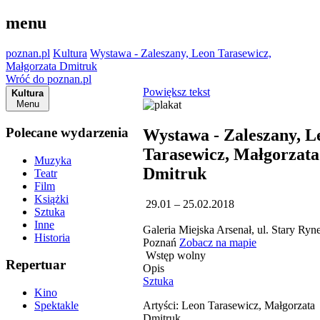
menu
poznan.pl
Kultura
Wystawa - Zaleszany, Leon Tarasewicz,
Małgorzata Dmitruk
Wróć do poznan.pl
Powiększ tekst
Kultura
Menu
Polecane wydarzenia
Wystawa - Zaleszany, L
Tarasewicz, Małgorzata
Muzyka
Dmitruk
Teatr
Film
Książki
29.01 – 25.02.2018
Sztuka
Inne
Galeria Miejska Arsenał, ul. Stary Ryn
Historia
Poznań
Zobacz na mapie
Wstęp wolny
Repertuar
Opis
Sztuka
Kino
Artyści: Leon Tarasewicz, Małgorzata
Spektakle
Dmitruk