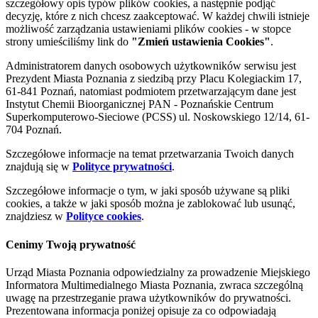
szczegółowy opis typów plików cookies, a następnie podjąć
decyzję, które z nich chcesz zaakceptować. W każdej chwili istnieje
możliwość zarządzania ustawieniami plików cookies - w stopce
strony umieściliśmy link do
"Zmień ustawienia Cookies"
.
Administratorem danych osobowych użytkowników serwisu jest
Prezydent Miasta Poznania z siedzibą przy Placu Kolegiackim 17,
61-841 Poznań, natomiast podmiotem przetwarzającym dane jest
Instytut Chemii Bioorganicznej PAN - Poznańskie Centrum
Superkomputerowo-Sieciowe (PCSS) ul. Noskowskiego 12/14, 61-
704 Poznań.
Szczegółowe informacje na temat przetwarzania Twoich danych
znajdują się w
Polityce prywatności
.
Szczegółowe informacje o tym, w jaki sposób używane są pliki
cookies, a także w jaki sposób można je zablokować lub usunąć,
znajdziesz w
Polityce cookies
.
Cenimy Twoją prywatność
Urząd Miasta Poznania odpowiedzialny za prowadzenie Miejskiego
Informatora Multimedialnego Miasta Poznania, zwraca szczególną
uwagę na przestrzeganie prawa użytkowników do prywatności.
Prezentowana informacja poniżej opisuje za co odpowiadają