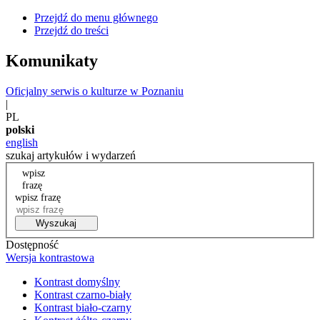
Przejdź do menu głównego
Przejdź do treści
Komunikaty
Oficjalny serwis o kulturze w Poznaniu
|
PL
polski
english
szukaj artykułów i wydarzeń
wpisz
frazę
wpisz frazę
Wyszukaj
Dostępność
Wersja kontrastowa
Kontrast domyślny
Kontrast czarno-biały
Kontrast biało-czarny