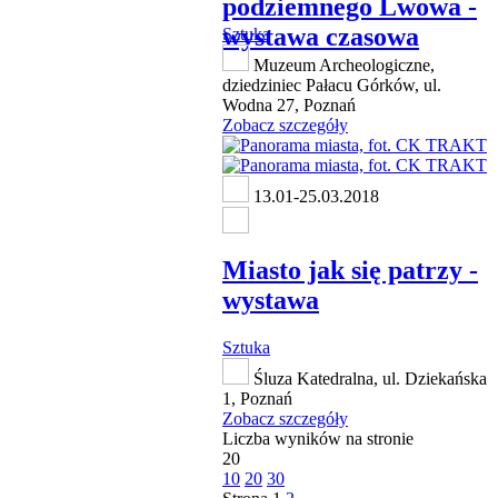
podziemnego Lwowa -
wystawa czasowa
Sztuka
Muzeum Archeologiczne,
dziedziniec Pałacu Górków, ul.
Wodna 27, Poznań
Zobacz szczegóły
13.01-25.03.2018
Miasto jak się patrzy -
wystawa
Sztuka
Śluza Katedralna, ul. Dziekańska
1, Poznań
Zobacz szczegóły
Liczba wyników na stronie
20
10
20
30