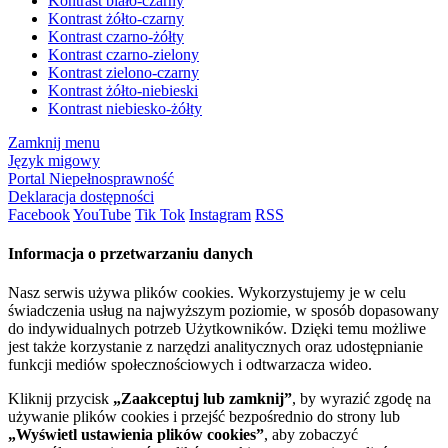
Kontrast biało-czarny
Kontrast żółto-czarny
Kontrast czarno-żółty
Kontrast czarno-zielony
Kontrast zielono-czarny
Kontrast żółto-niebieski
Kontrast niebiesko-żółty
Zamknij menu
Język migowy
Portal Niepełnosprawność
Deklaracja dostępności
Facebook
YouTube
Tik Tok
Instagram
RSS
Informacja o przetwarzaniu danych
Nasz serwis używa plików cookies. Wykorzystujemy je w celu
świadczenia usług na najwyższym poziomie, w sposób dopasowany
do indywidualnych potrzeb Użytkowników. Dzięki temu możliwe
jest także korzystanie z narzędzi analitycznych oraz udostępnianie
funkcji mediów społecznościowych i odtwarzacza wideo.
Kliknij przycisk
„Zaakceptuj lub zamknij”
, by wyrazić zgodę na
używanie plików cookies i przejść bezpośrednio do strony lub
„Wyświetl ustawienia plików cookies”
, aby zobaczyć