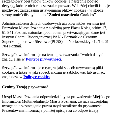
szczegółowy opis typów plików cookies, a następnie podjąć
decyzję, które z nich chcesz zaakceptować. W każdej chwili istnieje
możliwość zarządzania ustawieniami plików cookies - w stopce
strony umieściliśmy link do
"Zmień ustawienia Cookies"
.
Administratorem danych osobowych użytkowników serwisu jest
Prezydent Miasta Poznania z siedzibą przy Placu Kolegiackim 17,
61-841 Poznań, natomiast podmiotem przetwarzającym dane jest
Instytut Chemii Bioorganicznej PAN - Poznańskie Centrum
Superkomputerowo-Sieciowe (PCSS) ul. Noskowskiego 12/14, 61-
704 Poznań.
Szczegółowe informacje na temat przetwarzania Twoich danych
znajdują się w
Polityce prywatności
.
Szczegółowe informacje o tym, w jaki sposób używane są pliki
cookies, a także w jaki sposób można je zablokować lub usunąć,
znajdziesz w
Polityce cookies
.
Cenimy Twoją prywatność
Urząd Miasta Poznania odpowiedzialny za prowadzenie Miejskiego
Informatora Multimedialnego Miasta Poznania, zwraca szczególną
uwagę na przestrzeganie prawa użytkowników do prywatności.
Prezentowana informacja poniżej opisuje za co odpowiadają