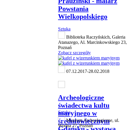
Prauziński - malarz
Powstania
Wielkopolskiego
Sztuka
Biblioteka Raczyńskich, Galeria
Atanazego, Al. Marcinkowskiego 23,
Poznań
Zobacz szczegóły
07.12.2017-28.02.2018
Archeologiczne
świadectwa kultu
maryjnego w
Sztuka
średniowiecznym
Muzeum Archeologiczne, ul.
Wodna 27, Poznań
Gdańsku - wystawa