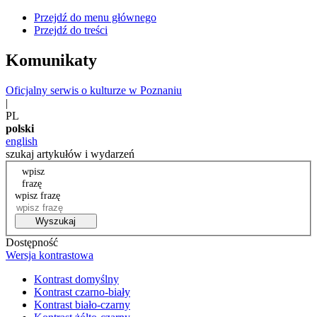
Przejdź do menu głównego
Przejdź do treści
Komunikaty
Oficjalny serwis o kulturze w Poznaniu
|
PL
polski
english
szukaj artykułów i wydarzeń
wpisz
frazę
wpisz frazę
Wyszukaj
Dostępność
Wersja kontrastowa
Kontrast domyślny
Kontrast czarno-biały
Kontrast biało-czarny