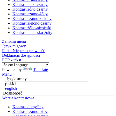
Kontrast biało-czarny
Kontrast żółto-czarny
Kontrast czarno-żółty
Kontrast czarno-zielony
Kontrast zielono-czarny
Kontrast żółto-niebieski
Kontrast niebiesko-żółty
Zamknij menu
Język migowy
Portal Niepełnosprawność
Deklaracja dostępności
ETR - tekst
Powered by
Translate
Menu
Język strony
polski
english
Dostępność
Wersja kontrastowa
Kontrast domyślny
Kontrast czarno-biały