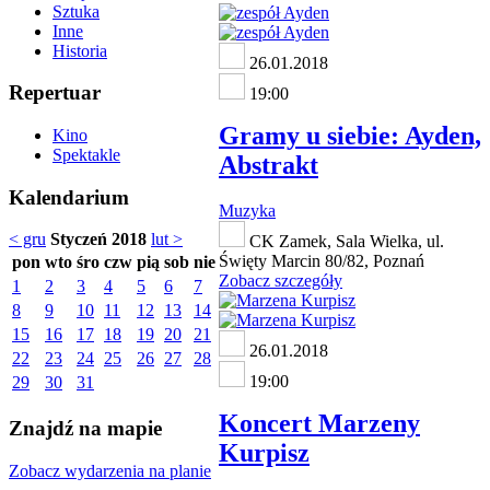
Sztuka
Inne
Historia
26.01.2018
Repertuar
19:00
Gramy u siebie: Ayden,
Kino
Spektakle
Abstrakt
Kalendarium
Muzyka
< gru
Styczeń 2018
lut >
CK Zamek, Sala Wielka, ul.
Święty Marcin 80/82, Poznań
pon
wto
śro
czw
pią
sob
nie
Zobacz szczegóły
1
2
3
4
5
6
7
8
9
10
11
12
13
14
15
16
17
18
19
20
21
26.01.2018
22
23
24
25
26
27
28
19:00
29
30
31
Koncert Marzeny
Znajdź na mapie
Kurpisz
Zobacz wydarzenia na planie