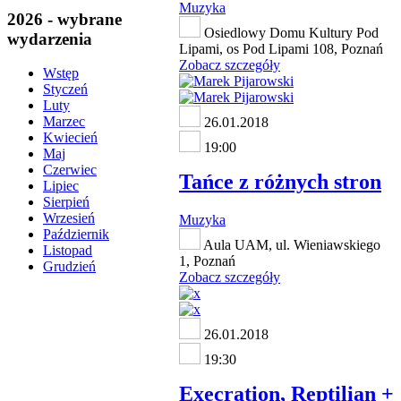
Muzyka
2026 - wybrane
Osiedlowy Domu Kultury Pod
wydarzenia
Lipami, os Pod Lipami 108, Poznań
Zobacz szczegóły
Wstęp
Styczeń
Luty
Marzec
26.01.2018
Kwiecień
19:00
Maj
Czerwiec
Tańce z różnych stron
Lipiec
Sierpień
Wrzesień
Muzyka
Październik
Aula UAM, ul. Wieniawskiego
Listopad
1, Poznań
Grudzień
Zobacz szczegóły
26.01.2018
19:30
Execration, Reptilian +