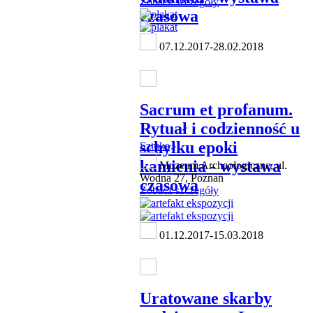
Zobacz szczegóły
czasowa
07.12.2017-28.02.2018
Sacrum et profanum.
Rytuał i codzienność u
schyłku epoki
Sztuka
kamienia - wystawa
Muzeum Archeologiczne, ul.
Wodna 27, Poznań
czasowa
Zobacz szczegóły
01.12.2017-15.03.2018
Uratowane skarby