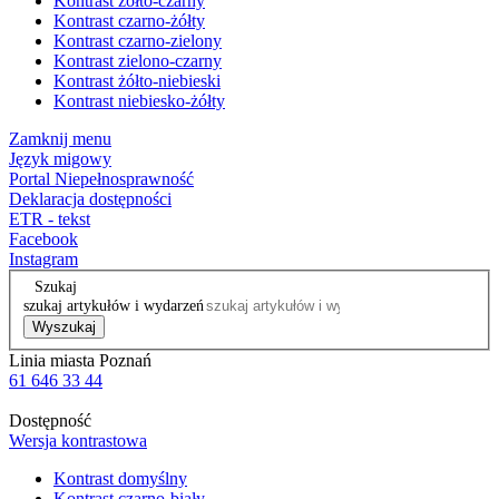
Kontrast żółto-czarny
Kontrast czarno-żółty
Kontrast czarno-zielony
Kontrast zielono-czarny
Kontrast żółto-niebieski
Kontrast niebiesko-żółty
Zamknij menu
Język migowy
Portal Niepełnosprawność
Deklaracja dostępności
ETR - tekst
Facebook
Instagram
Szukaj
szukaj artykułów i wydarzeń
Wyszukaj
Linia miasta Poznań
61 646 33 44
Dostępność
Wersja kontrastowa
Kontrast domyślny
Kontrast czarno-biały