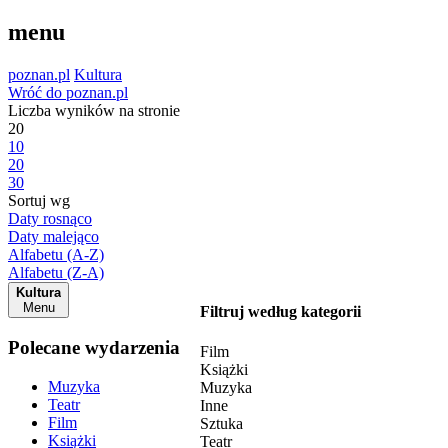
menu
poznan.pl
Kultura
Wróć do poznan.pl
Liczba wyników na stronie
20
10
20
30
Sortuj wg
Daty rosnąco
Daty malejąco
Alfabetu (A-Z)
Alfabetu (Z-A)
Kultura
Menu
Filtruj według kategorii
Polecane wydarzenia
Film
Książki
Muzyka
Muzyka
Teatr
Inne
Film
Sztuka
Książki
Teatr