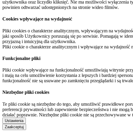
użytkownika oraz liczydło kliknięć. Nie ma możliwości wyłączenia t
powinien odtwarzać udostępnionych na stronie wideo filmów.
Cookies wpływające na wydajność
Pliki cookies o charakterze analitycznym, wpływającym na wydajność zb
jaki sposób Użytkownicy poruszają się po serwisie. Pomagają w ide
przyjazną i intuicyjną dla użytkownika.
Pliki cookie o charakterze analitycznym i wpływające na wydajność
Funkcjonalne pliki
Pliki cookie wpływające na funkcjonalność umożliwiają witrynie p
i mają na celu umożliwienie korzystania z lepszych i bardziej sperso
funkcjonalność nie są usuwane po zamknięciu przeglądarki i są trw
Niezbędne pliki cookies
Te pliki cookie są niezbędne do tego, aby umożliwić prawidłowe poru
preferencji prywatności lub zapewnienie bezpieczeństwa i nie mogą b
działać poprawnie. Niezbędne pliki cookie nie są przechowywane w 
Ustawienia
Zaakceptuj