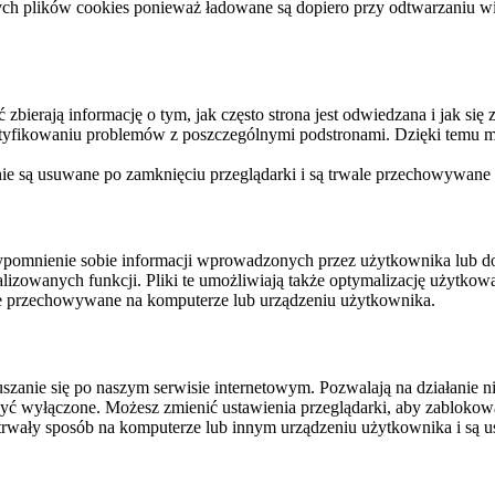
ych plików cookies ponieważ ładowane są dopiero przy odtwarzaniu wid
ierają informację o tym, jak często strona jest odwiedzana i jak się z 
ntyfikowaniu problemów z poszczególnymi podstronami. Dzięki temu mo
 nie są usuwane po zamknięciu przeglądarki i są trwale przechowywane
rzypomnienie sobie informacji wprowadzonych przez użytkownika lub 
nalizowanych funkcji. Pliki te umożliwiają także optymalizację użytko
ale przechowywane na komputerze lub urządzeniu użytkownika.
szanie się po naszym serwisie internetowym. Pozwalają na działanie ni
yć wyłączone. Możesz zmienić ustawienia przeglądarki, aby zablokować
trwały sposób na komputerze lub innym urządzeniu użytkownika i są u