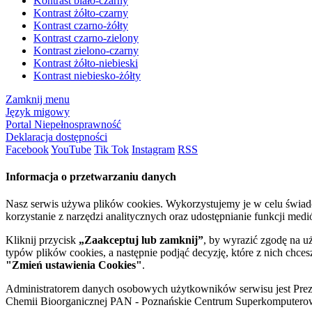
Kontrast biało-czarny
Kontrast żółto-czarny
Kontrast czarno-żółty
Kontrast czarno-zielony
Kontrast zielono-czarny
Kontrast żółto-niebieski
Kontrast niebiesko-żółty
Zamknij menu
Język migowy
Portal Niepełnosprawność
Deklaracja dostępności
Facebook
YouTube
Tik Tok
Instagram
RSS
Informacja o przetwarzaniu danych
Nasz serwis używa plików cookies. Wykorzystujemy je w celu świa
korzystanie z narzędzi analitycznych oraz udostępnianie funkcji me
Kliknij przycisk
„Zaakceptuj lub zamknij”
, by wyrazić zgodę na u
typów plików cookies, a następnie podjąć decyzję, które z nich chce
"Zmień ustawienia Cookies"
.
Administratorem danych osobowych użytkowników serwisu jest Prezyd
Chemii Bioorganicznej PAN - Poznańskie Centrum Superkomputerow