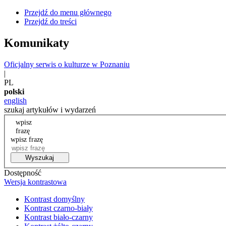
Przejdź do menu głównego
Przejdź do treści
Komunikaty
Oficjalny serwis o kulturze w Poznaniu
|
PL
polski
english
szukaj artykułów i wydarzeń
wpisz
frazę
wpisz frazę
Wyszukaj
Dostępność
Wersja kontrastowa
Kontrast domyślny
Kontrast czarno-biały
Kontrast biało-czarny