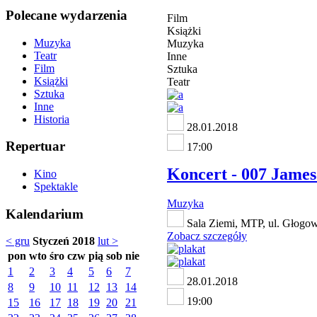
Polecane wydarzenia
Film
Książki
Muzyka
Muzyka
Teatr
Inne
Film
Sztuka
Książki
Teatr
Sztuka
Inne
Historia
28.01.2018
Repertuar
17:00
Koncert - 007 James
Kino
Spektakle
Muzyka
Kalendarium
Sala Ziemi, MTP, ul. Głogo
Zobacz szczegóły
< gru
Styczeń 2018
lut >
pon
wto
śro
czw
pią
sob
nie
1
2
3
4
5
6
7
28.01.2018
8
9
10
11
12
13
14
19:00
15
16
17
18
19
20
21