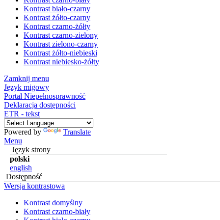
Kontrast biało-czarny
Kontrast żółto-czarny
Kontrast czarno-żółty
Kontrast czarno-zielony
Kontrast zielono-czarny
Kontrast żółto-niebieski
Kontrast niebiesko-żółty
Zamknij menu
Język migowy
Portal Niepełnosprawność
Deklaracja dostępności
ETR - tekst
Powered by
Translate
Menu
Język strony
polski
english
Dostępność
Wersja kontrastowa
Kontrast domyślny
Kontrast czarno-biały