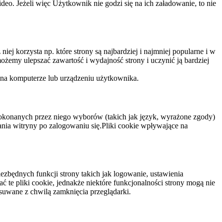
eo. Jeżeli więc Użytkownik nie godzi się na ich załadowanie, to nie
niej korzysta np. które strony są najbardziej i najmniej popularne i w
żemy ulepszać zawartość i wydajność strony i uczynić ją bardziej
 na komputerze lub urządzeniu użytkownika.
dokonanych przez niego wyborów (takich jak język, wyrażone zgody)
wania witryny po zalogowaniu się.Pliki cookie wpływające na
ezbędnych funkcji strony takich jak logowanie, ustawienia
 te pliki cookie, jednakże niektóre funkcjonalności strony mogą nie
suwane z chwilą zamknięcia przeglądarki.