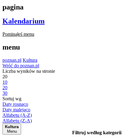
pagina
Kalendarium
Pominąłeś menu
menu
poznan.pl
Kultura
Wróć do poznan.pl
Liczba wyników na stronie
20
10
20
30
Sortuj wg
Daty rosnąco
Daty malejąco
Alfabetu (A-Z)
Alfabetu (Z-A)
Kultura
Menu
Filtruj według kategorii