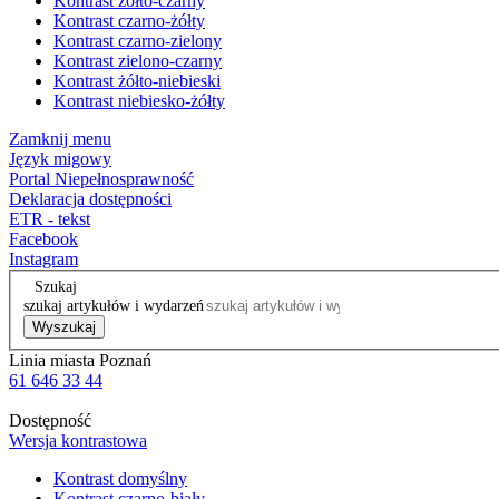
Kontrast żółto-czarny
Kontrast czarno-żółty
Kontrast czarno-zielony
Kontrast zielono-czarny
Kontrast żółto-niebieski
Kontrast niebiesko-żółty
Zamknij menu
Język migowy
Portal Niepełnosprawność
Deklaracja dostępności
ETR - tekst
Facebook
Instagram
Szukaj
szukaj artykułów i wydarzeń
Wyszukaj
Linia miasta Poznań
61 646 33 44
Dostępność
Wersja kontrastowa
Kontrast domyślny
Kontrast czarno-biały