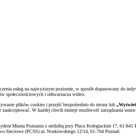
dczenia usług na najwyższym poziomie, w sposób dopasowany do indy
diów społecznościowych i odtwarzacza wideo.
żywanie plików cookies i przejść bezpośrednio do strony lub
„Wyświetl
sz zaakceptować. W każdej chwili istnieje możliwość zarządzania ustaw
ent Miasta Poznania z siedzibą przy Placu Kolegiackim 17, 61-841 P
o-Sieciowe (PCSS) ul. Noskowskiego 12/14, 61-704 Poznań.