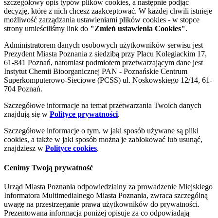
szczegółowy opis typów plików cookies, a następnie podjąć
decyzję, które z nich chcesz zaakceptować. W każdej chwili istnieje
możliwość zarządzania ustawieniami plików cookies - w stopce
strony umieściliśmy link do
"Zmień ustawienia Cookies"
.
Administratorem danych osobowych użytkowników serwisu jest
Prezydent Miasta Poznania z siedzibą przy Placu Kolegiackim 17,
61-841 Poznań, natomiast podmiotem przetwarzającym dane jest
Instytut Chemii Bioorganicznej PAN - Poznańskie Centrum
Superkomputerowo-Sieciowe (PCSS) ul. Noskowskiego 12/14, 61-
704 Poznań.
Szczegółowe informacje na temat przetwarzania Twoich danych
znajdują się w
Polityce prywatności
.
Szczegółowe informacje o tym, w jaki sposób używane są pliki
cookies, a także w jaki sposób można je zablokować lub usunąć,
znajdziesz w
Polityce cookies
.
Cenimy Twoją prywatność
Urząd Miasta Poznania odpowiedzialny za prowadzenie Miejskiego
Informatora Multimedialnego Miasta Poznania, zwraca szczególną
uwagę na przestrzeganie prawa użytkowników do prywatności.
Prezentowana informacja poniżej opisuje za co odpowiadają