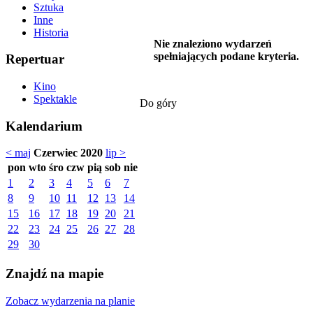
Sztuka
Inne
Historia
Nie znaleziono wydarzeń
spełniających podane kryteria.
Repertuar
Kino
Spektakle
Do góry
Kalendarium
< maj
Czerwiec 2020
lip >
pon
wto
śro
czw
pią
sob
nie
1
2
3
4
5
6
7
8
9
10
11
12
13
14
15
16
17
18
19
20
21
22
23
24
25
26
27
28
29
30
Znajdź na mapie
Zobacz wydarzenia na planie