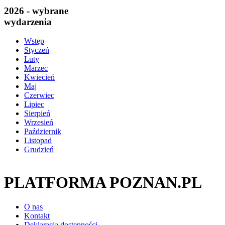
2026 - wybrane
wydarzenia
Wstęp
Styczeń
Luty
Marzec
Kwiecień
Maj
Czerwiec
Lipiec
Sierpień
Wrzesień
Październik
Listopad
Grudzień
PLATFORMA POZNAN.PL
O nas
Kontakt
Deklaracja dostępności