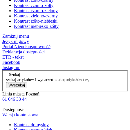
Kontrast żółto-czarny
Kontrast czarno-żółty
Kontrast czarno-zielony
Kontrast zielono-czarny
Kontrast żółto-niebieski
Kontrast niebiesko-żółty
Zamknij menu
Język migowy
Portal Niepełnosprawność
Deklaracja dostępności
ETR - tekst
Facebook
Instagram
Szukaj
szukaj artykułów i wydarzeń
Wyszukaj
Linia miasta Poznań
61 646 33 44
Dostępność
Wersja kontrastowa
Kontrast domyślny
Kontrast czarno-biały