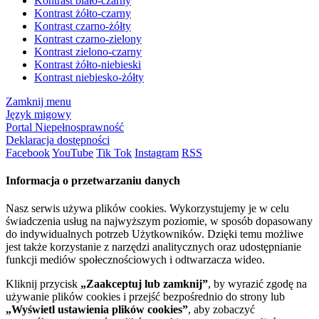
Kontrast biało-czarny
Kontrast żółto-czarny
Kontrast czarno-żółty
Kontrast czarno-zielony
Kontrast zielono-czarny
Kontrast żółto-niebieski
Kontrast niebiesko-żółty
Zamknij menu
Język migowy
Portal Niepełnosprawność
Deklaracja dostępności
Facebook
YouTube
Tik Tok
Instagram
RSS
Informacja o przetwarzaniu danych
Nasz serwis używa plików cookies. Wykorzystujemy je w celu
świadczenia usług na najwyższym poziomie, w sposób dopasowany
do indywidualnych potrzeb Użytkowników. Dzięki temu możliwe
jest także korzystanie z narzędzi analitycznych oraz udostępnianie
funkcji mediów społecznościowych i odtwarzacza wideo.
Kliknij przycisk
„Zaakceptuj lub zamknij”
, by wyrazić zgodę na
używanie plików cookies i przejść bezpośrednio do strony lub
„Wyświetl ustawienia plików cookies”
, aby zobaczyć