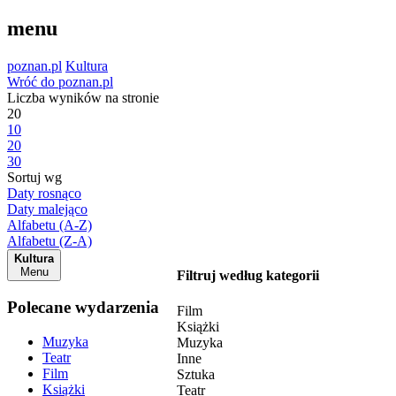
menu
poznan.pl
Kultura
Wróć do poznan.pl
Liczba wyników na stronie
20
10
20
30
Sortuj wg
Daty rosnąco
Daty malejąco
Alfabetu (A-Z)
Alfabetu (Z-A)
Kultura
Menu
Filtruj według kategorii
Polecane wydarzenia
Film
Książki
Muzyka
Muzyka
Teatr
Inne
Film
Sztuka
Książki
Teatr