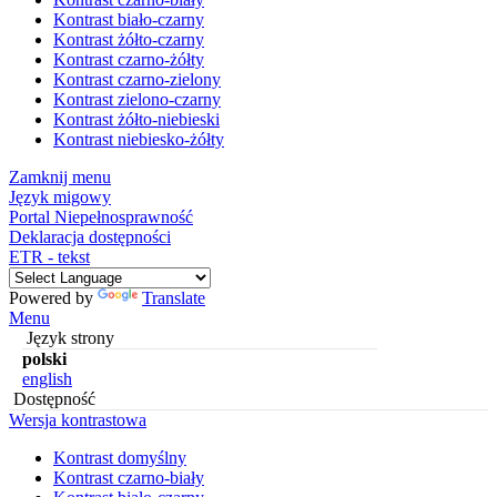
Kontrast biało-czarny
Kontrast żółto-czarny
Kontrast czarno-żółty
Kontrast czarno-zielony
Kontrast zielono-czarny
Kontrast żółto-niebieski
Kontrast niebiesko-żółty
Zamknij menu
Język migowy
Portal Niepełnosprawność
Deklaracja dostępności
ETR - tekst
Powered by
Translate
Menu
Język strony
polski
english
Dostępność
Wersja kontrastowa
Kontrast domyślny
Kontrast czarno-biały