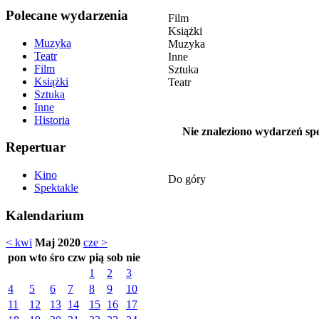
Polecane wydarzenia
Film
Książki
Muzyka
Muzyka
Teatr
Inne
Film
Sztuka
Książki
Teatr
Sztuka
Inne
Historia
Nie znaleziono wydarzeń spe
Repertuar
Kino
Do góry
Spektakle
Kalendarium
< kwi
Maj 2020
cze >
pon
wto
śro
czw
pią
sob
nie
1
2
3
4
5
6
7
8
9
10
11
12
13
14
15
16
17