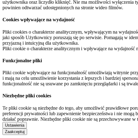
użytkownika oraz liczydło kliknięć. Nie ma możliwości wyłączenia t
powinien odtwarzać udostępnionych na stronie wideo filmów.
Cookies wpływające na wydajność
Pliki cookies o charakterze analitycznym, wpływającym na wydajność zb
jaki sposób Użytkownicy poruszają się po serwisie. Pomagają w ide
przyjazną i intuicyjną dla użytkownika.
Pliki cookie o charakterze analitycznym i wpływające na wydajność
Funkcjonalne pliki
Pliki cookie wpływające na funkcjonalność umożliwiają witrynie p
i mają na celu umożliwienie korzystania z lepszych i bardziej sperso
funkcjonalność nie są usuwane po zamknięciu przeglądarki i są trw
Niezbędne pliki cookies
Te pliki cookie są niezbędne do tego, aby umożliwić prawidłowe poru
preferencji prywatności lub zapewnienie bezpieczeństwa i nie mogą b
działać poprawnie. Niezbędne pliki cookie nie są przechowywane w 
Ustawienia
Zaakceptuj