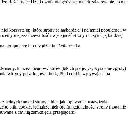
eo. Jeżeli więc Użytkownik nie godzi się na ich załadowanie, to nie
niej korzysta np. które strony są najbardziej i najmniej popularne i w
żemy ulepszać zawartość i wydajność strony i uczynić ją bardziej
 na komputerze lub urządzeniu użytkownika.
dokonanych przez niego wyborów (takich jak język, wyrażone zgody)
wania witryny po zalogowaniu się.Pliki cookie wpływające na
ezbędnych funkcji strony takich jak logowanie, ustawienia
 te pliki cookie, jednakże niektóre funkcjonalności strony mogą nie
suwane z chwilą zamknięcia przeglądarki.