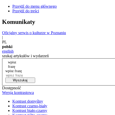
Przejdź do menu głównego
Przejdź do treści
Komunikaty
Oficjalny serwis o kulturze w Poznaniu
|
PL
polski
english
szukaj artykułów i wydarzeń
wpisz
frazę
wpisz frazę
Wyszukaj
Dostępność
Wersja kontrastowa
Kontrast domyślny
Kontrast czarno-biały
Kontrast biało-czarny