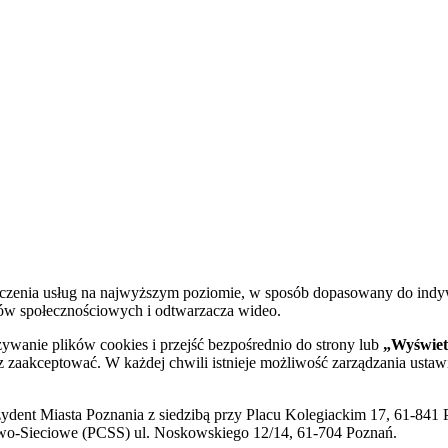
dczenia usług na najwyższym poziomie, w sposób dopasowany do indy
diów społecznościowych i odtwarzacza wideo.
żywanie plików cookies i przejść bezpośrednio do strony lub
„Wyświetl
sz zaakceptować. W każdej chwili istnieje możliwość zarządzania ustaw
ent Miasta Poznania z siedzibą przy Placu Kolegiackim 17, 61-841 P
o-Sieciowe (PCSS) ul. Noskowskiego 12/14, 61-704 Poznań.