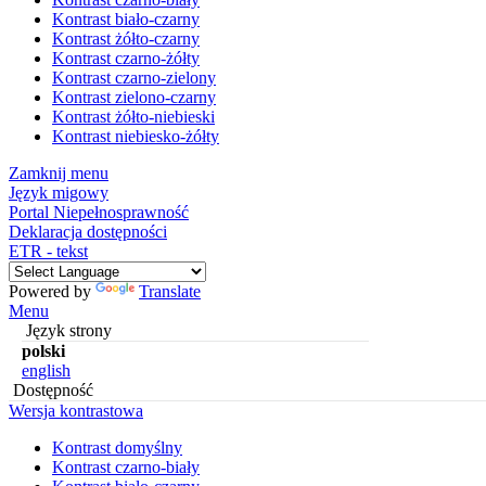
Kontrast biało-czarny
Kontrast żółto-czarny
Kontrast czarno-żółty
Kontrast czarno-zielony
Kontrast zielono-czarny
Kontrast żółto-niebieski
Kontrast niebiesko-żółty
Zamknij menu
Język migowy
Portal Niepełnosprawność
Deklaracja dostępności
ETR - tekst
Powered by
Translate
Menu
Język strony
polski
english
Dostępność
Wersja kontrastowa
Kontrast domyślny
Kontrast czarno-biały