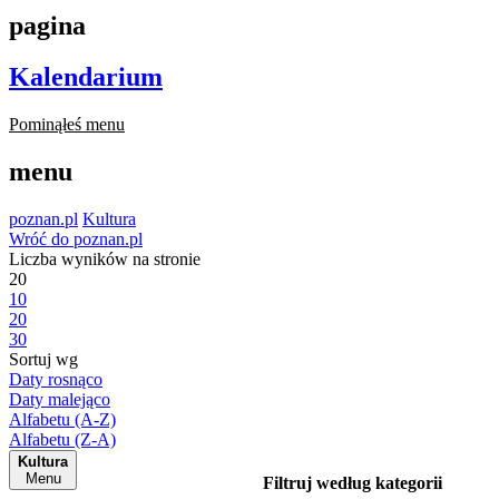
pagina
Kalendarium
Pominąłeś menu
menu
poznan.pl
Kultura
Wróć do poznan.pl
Liczba wyników na stronie
20
10
20
30
Sortuj wg
Daty rosnąco
Daty malejąco
Alfabetu (A-Z)
Alfabetu (Z-A)
Kultura
Menu
Filtruj według kategorii