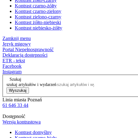
Kontrast żółto-czarny
Kontrast czarno-żółty
Kontrast czarno-zielony
Kontrast zielono-czarny
Kontrast żółto-niebieski
Kontrast niebiesko-żółty
Zamknij menu
Język migowy
Portal Niepełnosprawność
Deklaracja dostępności
ETR - tekst
Facebook
Instagram
Szukaj
szukaj artykułów i wydarzeń
Wyszukaj
Linia miasta Poznań
61 646 33 44
Dostępność
Wersja kontrastowa
Kontrast domyślny
Kontrast czarno-biały