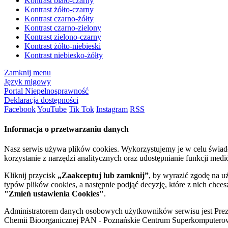
Kontrast biało-czarny
Kontrast żółto-czarny
Kontrast czarno-żółty
Kontrast czarno-zielony
Kontrast zielono-czarny
Kontrast żółto-niebieski
Kontrast niebiesko-żółty
Zamknij menu
Język migowy
Portal Niepełnosprawność
Deklaracja dostępności
Facebook
YouTube
Tik Tok
Instagram
RSS
Informacja o przetwarzaniu danych
Nasz serwis używa plików cookies. Wykorzystujemy je w celu świa
korzystanie z narzędzi analitycznych oraz udostępnianie funkcji me
Kliknij przycisk
„Zaakceptuj lub zamknij”
, by wyrazić zgodę na u
typów plików cookies, a następnie podjąć decyzję, które z nich chce
"Zmień ustawienia Cookies"
.
Administratorem danych osobowych użytkowników serwisu jest Prezyd
Chemii Bioorganicznej PAN - Poznańskie Centrum Superkomputerow