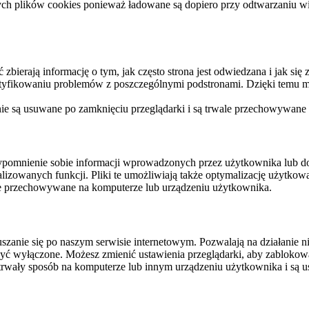
ych plików cookies ponieważ ładowane są dopiero przy odtwarzaniu wid
ierają informację o tym, jak często strona jest odwiedzana i jak się z 
ntyfikowaniu problemów z poszczególnymi podstronami. Dzięki temu mo
 nie są usuwane po zamknięciu przeglądarki i są trwale przechowywane
rzypomnienie sobie informacji wprowadzonych przez użytkownika lub 
nalizowanych funkcji. Pliki te umożliwiają także optymalizację użytko
ale przechowywane na komputerze lub urządzeniu użytkownika.
szanie się po naszym serwisie internetowym. Pozwalają na działanie ni
yć wyłączone. Możesz zmienić ustawienia przeglądarki, aby zablokować
trwały sposób na komputerze lub innym urządzeniu użytkownika i są u