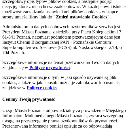
szczegółowy opis typów plików cookies, a następnie podjąć
decyzję, które z nich chcesz zaakceptować. W każdej chwili istnieje
możliwość zarządzania ustawieniami plików cookies - w stopce
strony umieściliśmy link do
"Zmień ustawienia Cookies"
.
Administratorem danych osobowych użytkowników serwisu jest
Prezydent Miasta Poznania z siedzibą przy Placu Kolegiackim 17,
61-841 Poznań, natomiast podmiotem przetwarzającym dane jest
Instytut Chemii Bioorganicznej PAN - Poznańskie Centrum
Superkomputerowo-Sieciowe (PCSS) ul. Noskowskiego 12/14, 61-
704 Poznań.
Szczegółowe informacje na temat przetwarzania Twoich danych
znajdują się w
Polityce prywatności
.
Szczegółowe informacje o tym, w jaki sposób używane są pliki
cookies, a także w jaki sposób można je zablokować lub usunąć,
znajdziesz w
Polityce cookies
.
Cenimy Twoją prywatność
Urząd Miasta Poznania odpowiedzialny za prowadzenie Miejskiego
Informatora Multimedialnego Miasta Poznania, zwraca szczególną
uwagę na przestrzeganie prawa użytkowników do prywatności.
Prezentowana informacja poniżej opisuje za co odpowiadają