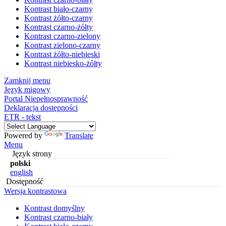
Kontrast biało-czarny
Kontrast żółto-czarny
Kontrast czarno-żółty
Kontrast czarno-zielony
Kontrast zielono-czarny
Kontrast żółto-niebieski
Kontrast niebiesko-żółty
Zamknij menu
Język migowy
Portal Niepełnosprawność
Deklaracja dostępności
ETR - tekst
Powered by
Translate
Menu
Język strony
polski
english
Dostępność
Wersja kontrastowa
Kontrast domyślny
Kontrast czarno-biały