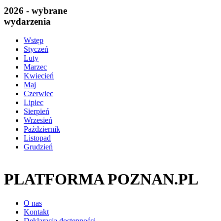
2026 - wybrane
wydarzenia
Wstęp
Styczeń
Luty
Marzec
Kwiecień
Maj
Czerwiec
Lipiec
Sierpień
Wrzesień
Październik
Listopad
Grudzień
PLATFORMA POZNAN.PL
O nas
Kontakt
Deklaracja dostępności