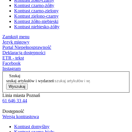
Kontrast żółto-czarny
Kontrast czarno-żółty
Kontrast czarno-zielony
Kontrast zielono-czarny
Kontrast żółto-niebieski
Kontrast niebiesko-żółty
Zamknij menu
Język migowy
Portal Niepełnosprawność
Deklaracja dostępności
ETR - tekst
Facebook
Instagram
Szukaj
szukaj artykułów i wydarzeń
Wyszukaj
Linia miasta Poznań
61 646 33 44
Dostępność
Wersja kontrastowa
Kontrast domyślny
Kontrast czarno-biały