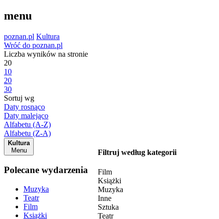
menu
poznan.pl
Kultura
Wróć do poznan.pl
Liczba wyników na stronie
20
10
20
30
Sortuj wg
Daty rosnąco
Daty malejąco
Alfabetu (A-Z)
Alfabetu (Z-A)
Kultura
Menu
Filtruj według kategorii
Polecane wydarzenia
Film
Książki
Muzyka
Muzyka
Teatr
Inne
Film
Sztuka
Książki
Teatr