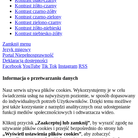
Kontrast biało-czarny
Kontrast żółto-czarny
Kontrast czarno-żółty
Kontrast czarno-zielony
Kontrast zielono-czarny
Kontrast żółto-niebieski
Kontrast niebiesko-żółty
Zamknij menu
Język migowy
Portal Niepełnosprawność
Deklaracja dostępności
Facebook
YouTube
Tik Tok
Instagram
RSS
Informacja o przetwarzaniu danych
Nasz serwis używa plików cookies. Wykorzystujemy je w celu
świadczenia usług na najwyższym poziomie, w sposób dopasowany
do indywidualnych potrzeb Użytkowników. Dzięki temu możliwe
jest także korzystanie z narzędzi analitycznych oraz udostępnianie
funkcji mediów społecznościowych i odtwarzacza wideo.
Kliknij przycisk
„Zaakceptuj lub zamknij”
, by wyrazić zgodę na
używanie plików cookies i przejść bezpośrednio do strony lub
„Wyświetl ustawienia plików cookies”
, aby zobaczyć