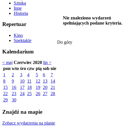
Sztuka
Inne
Historia
Nie znaleziono wydarzeń
spełniających podane kryteria.
Repertuar
Kino
Spektakle
Do góry
Kalendarium
< maj
Czerwiec 2020
lip >
pon
wto
śro
czw
pią
sob
nie
1
2
3
4
5
6
7
8
9
10
11
12
13
14
15
16
17
18
19
20
21
22
23
24
25
26
27
28
29
30
Znajdź na mapie
Zobacz wydarzenia na planie