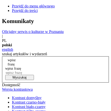
Przejdź do menu głównego
Przejdź do treści
Komunikaty
Oficjalny serwis o kulturze w Poznaniu
|
PL
polski
english
szukaj artykułów i wydarzeń
wpisz
frazę
wpisz frazę
Wyszukaj
Dostępność
Wersja kontrastowa
Kontrast domyślny
Kontrast czarno-biały
Kontrast biało-czarny