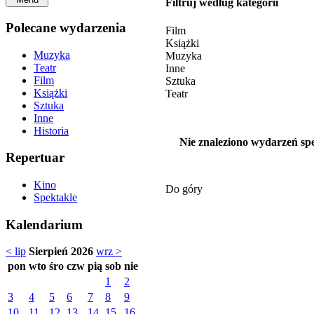
Filtruj według kategorii
Polecane wydarzenia
Film
Książki
Muzyka
Muzyka
Teatr
Inne
Film
Sztuka
Książki
Teatr
Sztuka
Inne
Historia
Nie znaleziono wydarzeń spe
Repertuar
Kino
Do góry
Spektakle
Kalendarium
< lip
Sierpień 2026
wrz >
pon
wto
śro
czw
pią
sob
nie
1
2
3
4
5
6
7
8
9
10
11
12
13
14
15
16