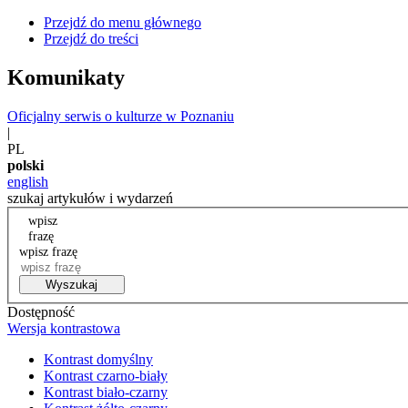
Przejdź do menu głównego
Przejdź do treści
Komunikaty
Oficjalny serwis o kulturze w Poznaniu
|
PL
polski
english
szukaj artykułów i wydarzeń
wpisz
frazę
wpisz frazę
Wyszukaj
Dostępność
Wersja kontrastowa
Kontrast domyślny
Kontrast czarno-biały
Kontrast biało-czarny