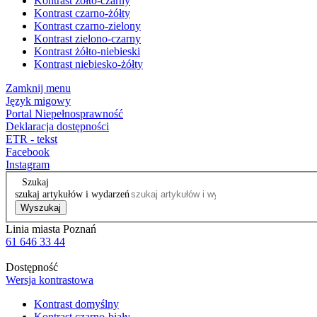
Kontrast żółto-czarny
Kontrast czarno-żółty
Kontrast czarno-zielony
Kontrast zielono-czarny
Kontrast żółto-niebieski
Kontrast niebiesko-żółty
Zamknij menu
Język migowy
Portal Niepełnosprawność
Deklaracja dostępności
ETR - tekst
Facebook
Instagram
Szukaj
szukaj artykułów i wydarzeń
Wyszukaj
Linia miasta Poznań
61 646 33 44
Dostępność
Wersja kontrastowa
Kontrast domyślny
Kontrast czarno-biały