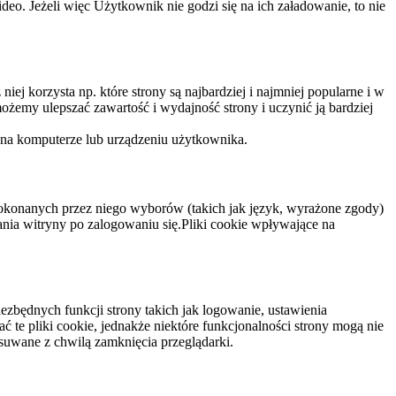
eo. Jeżeli więc Użytkownik nie godzi się na ich załadowanie, to nie
niej korzysta np. które strony są najbardziej i najmniej popularne i w
żemy ulepszać zawartość i wydajność strony i uczynić ją bardziej
 na komputerze lub urządzeniu użytkownika.
dokonanych przez niego wyborów (takich jak język, wyrażone zgody)
wania witryny po zalogowaniu się.Pliki cookie wpływające na
ezbędnych funkcji strony takich jak logowanie, ustawienia
 te pliki cookie, jednakże niektóre funkcjonalności strony mogą nie
suwane z chwilą zamknięcia przeglądarki.