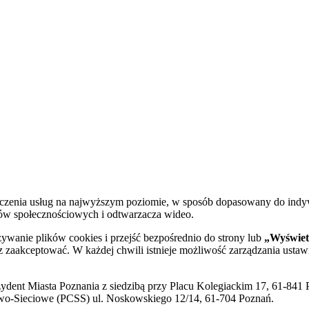
dczenia usług na najwyższym poziomie, w sposób dopasowany do indy
diów społecznościowych i odtwarzacza wideo.
żywanie plików cookies i przejść bezpośrednio do strony lub
„Wyświetl
sz zaakceptować. W każdej chwili istnieje możliwość zarządzania ustaw
ent Miasta Poznania z siedzibą przy Placu Kolegiackim 17, 61-841 P
o-Sieciowe (PCSS) ul. Noskowskiego 12/14, 61-704 Poznań.