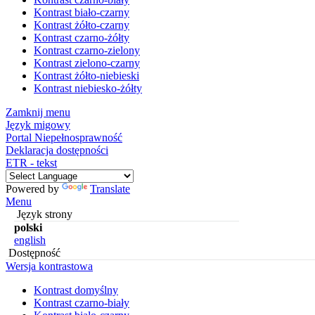
Kontrast biało-czarny
Kontrast żółto-czarny
Kontrast czarno-żółty
Kontrast czarno-zielony
Kontrast zielono-czarny
Kontrast żółto-niebieski
Kontrast niebiesko-żółty
Zamknij menu
Język migowy
Portal Niepełnosprawność
Deklaracja dostępności
ETR - tekst
Powered by
Translate
Menu
Język strony
polski
english
Dostępność
Wersja kontrastowa
Kontrast domyślny
Kontrast czarno-biały