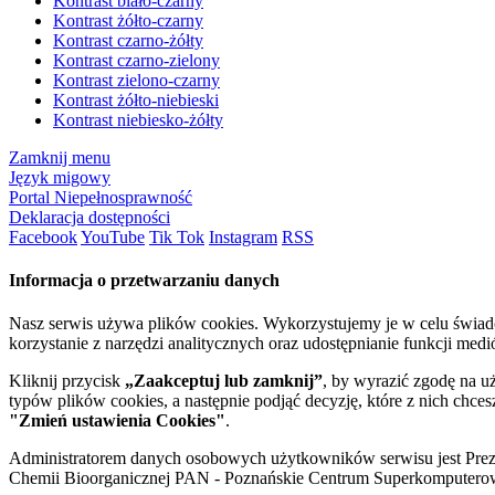
Kontrast biało-czarny
Kontrast żółto-czarny
Kontrast czarno-żółty
Kontrast czarno-zielony
Kontrast zielono-czarny
Kontrast żółto-niebieski
Kontrast niebiesko-żółty
Zamknij menu
Język migowy
Portal Niepełnosprawność
Deklaracja dostępności
Facebook
YouTube
Tik Tok
Instagram
RSS
Informacja o przetwarzaniu danych
Nasz serwis używa plików cookies. Wykorzystujemy je w celu świa
korzystanie z narzędzi analitycznych oraz udostępnianie funkcji me
Kliknij przycisk
„Zaakceptuj lub zamknij”
, by wyrazić zgodę na u
typów plików cookies, a następnie podjąć decyzję, które z nich chce
"Zmień ustawienia Cookies"
.
Administratorem danych osobowych użytkowników serwisu jest Prezyd
Chemii Bioorganicznej PAN - Poznańskie Centrum Superkomputerow