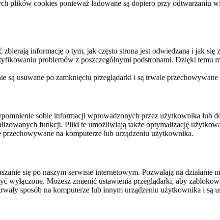
ych plików cookies ponieważ ładowane są dopiero przy odtwarzaniu wid
ierają informację o tym, jak często strona jest odwiedzana i jak się z 
ntyfikowaniu problemów z poszczególnymi podstronami. Dzięki temu mo
 nie są usuwane po zamknięciu przeglądarki i są trwale przechowywane
rzypomnienie sobie informacji wprowadzonych przez użytkownika lub 
nalizowanych funkcji. Pliki te umożliwiają także optymalizację użytko
ale przechowywane na komputerze lub urządzeniu użytkownika.
szanie się po naszym serwisie internetowym. Pozwalają na działanie ni
yć wyłączone. Możesz zmienić ustawienia przeglądarki, aby zablokować
trwały sposób na komputerze lub innym urządzeniu użytkownika i są u