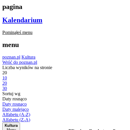
pagina
Kalendarium
Pominąłeś menu
menu
poznan.pl
Kultura
Wróć do poznan.pl
Liczba wyników na stronie
20
10
20
30
Sortuj wg
Daty rosnąco
Daty rosnąco
Daty malejąco
Alfabetu (A-Z)
Alfabetu (Z-A)
Kultura
Menu