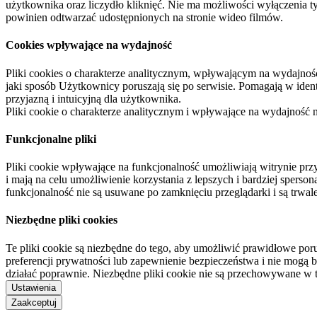
użytkownika oraz liczydło kliknięć. Nie ma możliwości wyłączenia t
powinien odtwarzać udostępnionych na stronie wideo filmów.
Cookies wpływające na wydajność
Pliki cookies o charakterze analitycznym, wpływającym na wydajność zb
jaki sposób Użytkownicy poruszają się po serwisie. Pomagają w ide
przyjazną i intuicyjną dla użytkownika.
Pliki cookie o charakterze analitycznym i wpływające na wydajność
Funkcjonalne pliki
Pliki cookie wpływające na funkcjonalność umożliwiają witrynie p
i mają na celu umożliwienie korzystania z lepszych i bardziej sperso
funkcjonalność nie są usuwane po zamknięciu przeglądarki i są trw
Niezbędne pliki cookies
Te pliki cookie są niezbędne do tego, aby umożliwić prawidłowe poru
preferencji prywatności lub zapewnienie bezpieczeństwa i nie mogą b
działać poprawnie. Niezbędne pliki cookie nie są przechowywane w 
Ustawienia
Zaakceptuj