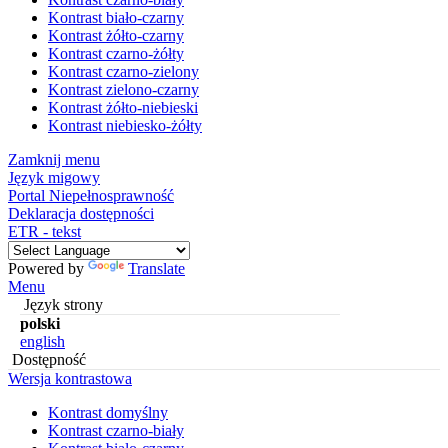
Kontrast biało-czarny
Kontrast żółto-czarny
Kontrast czarno-żółty
Kontrast czarno-zielony
Kontrast zielono-czarny
Kontrast żółto-niebieski
Kontrast niebiesko-żółty
Zamknij menu
Język migowy
Portal Niepełnosprawność
Deklaracja dostępności
ETR - tekst
Powered by
Translate
Menu
Język strony
polski
english
Dostępność
Wersja kontrastowa
Kontrast domyślny
Kontrast czarno-biały