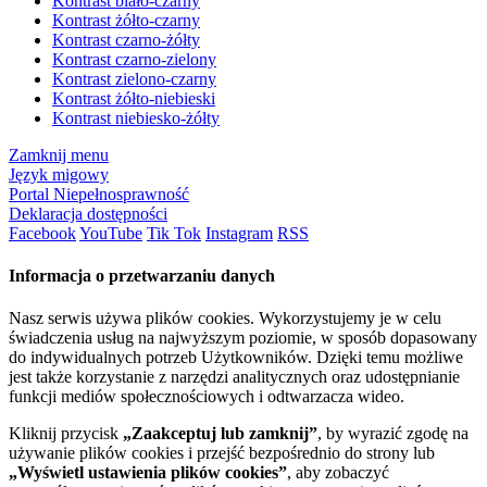
Kontrast biało-czarny
Kontrast żółto-czarny
Kontrast czarno-żółty
Kontrast czarno-zielony
Kontrast zielono-czarny
Kontrast żółto-niebieski
Kontrast niebiesko-żółty
Zamknij menu
Język migowy
Portal Niepełnosprawność
Deklaracja dostępności
Facebook
YouTube
Tik Tok
Instagram
RSS
Informacja o przetwarzaniu danych
Nasz serwis używa plików cookies. Wykorzystujemy je w celu
świadczenia usług na najwyższym poziomie, w sposób dopasowany
do indywidualnych potrzeb Użytkowników. Dzięki temu możliwe
jest także korzystanie z narzędzi analitycznych oraz udostępnianie
funkcji mediów społecznościowych i odtwarzacza wideo.
Kliknij przycisk
„Zaakceptuj lub zamknij”
, by wyrazić zgodę na
używanie plików cookies i przejść bezpośrednio do strony lub
„Wyświetl ustawienia plików cookies”
, aby zobaczyć