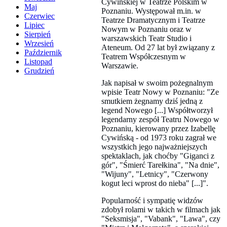
Cywińskiej w Teatrze Polskim w
Maj
Poznaniu. Występował m.in. w
Czerwiec
Teatrze Dramatycznym i Teatrze
Lipiec
Nowym w Poznaniu oraz w
Sierpień
warszawskich Teatr Studio i
Wrzesień
Ateneum. Od 27 lat był związany z
Październik
Teatrem Współczesnym w
Listopad
Warszawie.
Grudzień
Jak napisał w swoim pożegnalnym
wpisie Teatr Nowy w Poznaniu: "Ze
smutkiem żegnamy dziś jedną z
legend Nowego [...] Współtworzył
legendarny zespół Teatru Nowego w
Poznaniu, kierowany przez Izabellę
Cywińską - od 1973 roku zagrał we
wszystkich jego najważniejszych
spektaklach, jak choćby "Giganci z
gór", "Śmierć Tarełkina", "Na dnie",
"Wijuny", "Letnicy", "Czerwony
kogut leci wprost do nieba" [...]".
Popularność i sympatię widzów
zdobył rolami w takich w filmach jak
"Seksmisja", "Vabank", "Lawa", czy