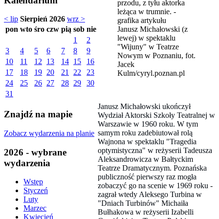
Kalendarium
< lip
Sierpień 2026
wrz >
Janusz Michałowski (z
pon
wto
śro
czw
pią
sob
nie
lewej) w spektaklu
1
2
"Wijuny" w Teatrze
3
4
5
6
7
8
9
Nowym w Poznaniu, fot.
10
11
12
13
14
15
16
Jacek
17
18
19
20
21
22
23
Kulm/cyryl.poznan.pl
24
25
26
27
28
29
30
31
Janusz Michałowski ukończył
Znajdź na mapie
Wydział Aktorski Szkoły Teatralnej w
Warszawie w 1960 roku. W tym
samym roku zadebiutował rolą
Zobacz wydarzenia na planie
Wajnona w spektaklu "Tragedia
optymistyczna" w reżyserii Tadeusza
2026 - wybrane
Aleksandrowicza w Bałtyckim
wydarzenia
Teatrze Dramatycznym. Poznańska
publiczność pierwszy raz mogła
Wstęp
zobaczyć go na scenie w 1969 roku -
Styczeń
zagrał wtedy Aleksego Turbina w
Luty
"Dniach Turbinów" Michaiła
Marzec
Bułhakowa w reżyserii Izabelli
Kwiecień