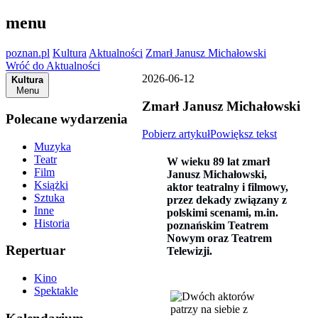
menu
poznan.pl
Kultura
Aktualności
Zmarł Janusz Michałowski
Wróć do Aktualności
2026-06-12
Kultura
Menu
Zmarł Janusz Michałowski
Polecane wydarzenia
Pobierz artykuł
Powiększ tekst
Muzyka
Teatr
W wieku 89 lat zmarł
Film
Janusz Michałowski,
Książki
aktor teatralny i filmowy,
Sztuka
przez dekady związany z
Inne
polskimi scenami, m.in.
Historia
poznańskim Teatrem
Nowym oraz Teatrem
Repertuar
Telewizji.
Kino
Spektakle