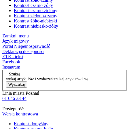
Kontrast żółto-czarny
Kontrast czarno-żółty
Kontrast czarno-zielony
Kontrast zielono-czarny
Kontrast żółto-niebieski
Kontrast niebiesko-żółty
Zamknij menu
Język migowy
Portal Niepełnosprawność
Deklaracja dostępności
ETR - tekst
Facebook
Instagram
Szukaj
szukaj artykułów i wydarzeń
Wyszukaj
Linia miasta Poznań
61 646 33 44
Dostępność
Wersja kontrastowa
Kontrast domyślny
Kontrast czarno-biały