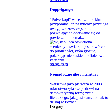
Doppelganger
"Pulverkopf" w Teatrze Polskim
przypomina lep na muchy: przyciąga
uwagę widzów, często nie
pozwalając na oderwanie się od
powierzchni niemal...
06.08.2026
Nomadyczne głosy literatury
Warszawa jako pierwsza w 2003
roku otworzyła swoje drzwi na
demokratyczną formę życia
literackiego, jaką jest slam. Jednak to
dzisiaj w Poznaniu...
Do góry