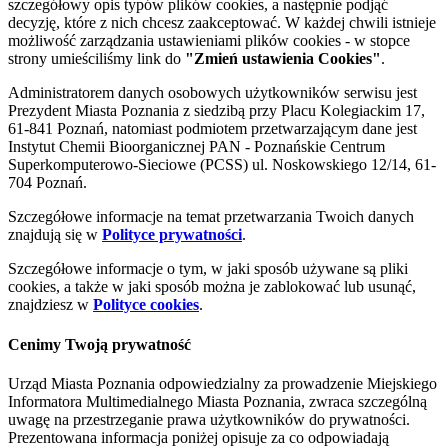
szczegółowy opis typów plików cookies, a następnie podjąć
decyzję, które z nich chcesz zaakceptować. W każdej chwili istnieje
możliwość zarządzania ustawieniami plików cookies - w stopce
strony umieściliśmy link do
"Zmień ustawienia Cookies"
.
Administratorem danych osobowych użytkowników serwisu jest
Prezydent Miasta Poznania z siedzibą przy Placu Kolegiackim 17,
61-841 Poznań, natomiast podmiotem przetwarzającym dane jest
Instytut Chemii Bioorganicznej PAN - Poznańskie Centrum
Superkomputerowo-Sieciowe (PCSS) ul. Noskowskiego 12/14, 61-
704 Poznań.
Szczegółowe informacje na temat przetwarzania Twoich danych
znajdują się w
Polityce prywatności
.
Szczegółowe informacje o tym, w jaki sposób używane są pliki
cookies, a także w jaki sposób można je zablokować lub usunąć,
znajdziesz w
Polityce cookies
.
Cenimy Twoją prywatność
Urząd Miasta Poznania odpowiedzialny za prowadzenie Miejskiego
Informatora Multimedialnego Miasta Poznania, zwraca szczególną
uwagę na przestrzeganie prawa użytkowników do prywatności.
Prezentowana informacja poniżej opisuje za co odpowiadają