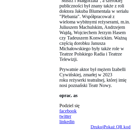
"Mistrz i Małgorzata", a szerokiej
publiczności był znany także z roli
doktora Jakuba Blumentala w serialu
"Plebania". Współpracował z
wieloma wybitnymi reżyserami, m.in.
Juliuszem Machulskim, Andrzejem
Wajdą, Wojciechem Jerzym Hasem
czy Tadeuszem Konwickim. Ważną
częścią dorobku Janusza
Michałowskiego były także role w
Teatrze Polskiego Radia i Teatrze
Telewizji.
Prywatnie aktor był mężem Izabelli
Cywińskiej, zmarłej w 2023
roku reżyserki teatralnej, której imię
nosi poznański Teatr Nowy.
oprac. as
Podziel się
facebook
twitter
linkedin
Drukuj
Pokaż QR kod