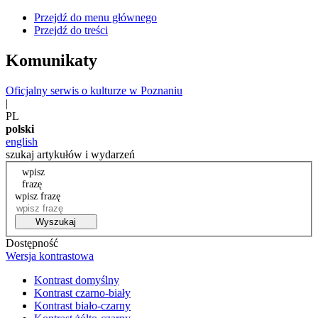
Przejdź do menu głównego
Przejdź do treści
Komunikaty
Oficjalny serwis o kulturze w Poznaniu
|
PL
polski
english
szukaj artykułów i wydarzeń
wpisz
frazę
wpisz frazę
Wyszukaj
Dostępność
Wersja kontrastowa
Kontrast domyślny
Kontrast czarno-biały
Kontrast biało-czarny