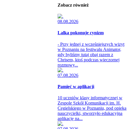
Zobacz również
08.08.2026
Lalka pokonuje cynizm
- Przy jednej z wcześniejszych wizyt
w Poznaniu na festiwalu Animator,
gdy byliśmy tutaj obaj razem z
Chrisem, ktoś podczas wieczornej
rozmowy...
07.08.2026
Pamięć w aplikacji
10 uczniów klasy informatycznej w
Zespole Szkół Komunikacji im. H.
Cegielskiego w Poznaniu, pod opieką
nauczycielki, stworzyło edukacyjną
aplikację na...
07.08.2026