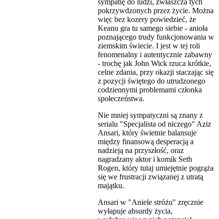
sympatię do ludzi, zwłaszcza tych
pokrzywdzonych przez życie. Można
więc bez kozery powiedzieć, że
Keanu gra tu samego siebie - anioła
poznającego trudy funkcjonowania w
ziemskim świecie. I jest w tej roli
fenomenalny i autentycznie zabawny
- trochę jak John Wick rzuca krótkie,
celne zdania, przy okazji staczając się
z pozycji świętego do utrudzonego
codziennymi problemami członka
społeczeństwa.
Nie mniej sympatyczni są znany z
serialu "Specjalista od niczego" Aziz
Ansari, który świetnie balansuje
między finansową desperacją a
nadzieją na przyszłość, oraz
nagradzany aktor i komik Seth
Rogen, który tutaj umiejętnie pogrąża
się we frustracji związanej z utratą
majątku.
Ansari w "Aniele stróżu" zręcznie
wyłapuje absurdy życia,