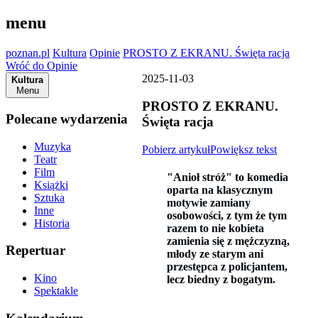
menu
poznan.pl
Kultura
Opinie
PROSTO Z EKRANU. Święta racja
Wróć do Opinie
2025-11-03
Kultura
Menu
PROSTO Z EKRANU.
Polecane wydarzenia
Święta racja
Muzyka
Pobierz artykuł
Powiększ tekst
Teatr
Film
"Anioł stróż" to komedia
Książki
oparta na klasycznym
Sztuka
motywie zamiany
Inne
osobowości, z tym że tym
Historia
razem to nie kobieta
zamienia się z mężczyzną,
Repertuar
młody ze starym ani
przestępca z policjantem,
Kino
lecz biedny z bogatym.
Spektakle