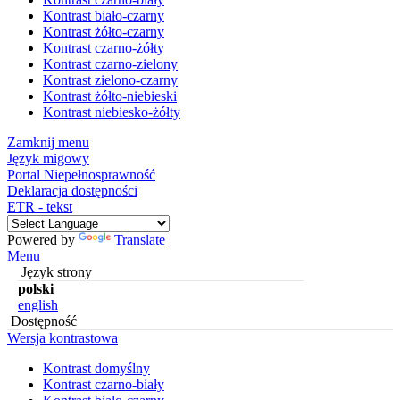
Kontrast biało-czarny
Kontrast żółto-czarny
Kontrast czarno-żółty
Kontrast czarno-zielony
Kontrast zielono-czarny
Kontrast żółto-niebieski
Kontrast niebiesko-żółty
Zamknij menu
Język migowy
Portal Niepełnosprawność
Deklaracja dostępności
ETR - tekst
Powered by
Translate
Menu
Język strony
polski
english
Dostępność
Wersja kontrastowa
Kontrast domyślny
Kontrast czarno-biały