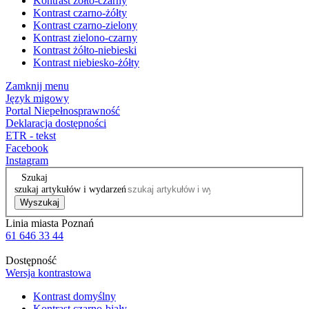
Kontrast żółto-czarny
Kontrast czarno-żółty
Kontrast czarno-zielony
Kontrast zielono-czarny
Kontrast żółto-niebieski
Kontrast niebiesko-żółty
Zamknij menu
Język migowy
Portal Niepełnosprawność
Deklaracja dostępności
ETR - tekst
Facebook
Instagram
Szukaj
szukaj artykułów i wydarzeń
Wyszukaj
Linia miasta Poznań
61 646 33 44
Dostępność
Wersja kontrastowa
Kontrast domyślny
Kontrast czarno-biały