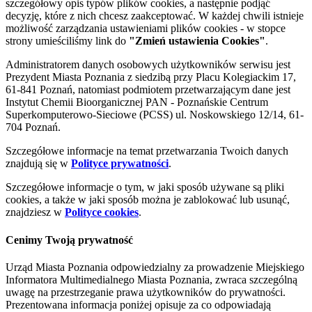
szczegółowy opis typów plików cookies, a następnie podjąć
decyzję, które z nich chcesz zaakceptować. W każdej chwili istnieje
możliwość zarządzania ustawieniami plików cookies - w stopce
strony umieściliśmy link do
"Zmień ustawienia Cookies"
.
Administratorem danych osobowych użytkowników serwisu jest
Prezydent Miasta Poznania z siedzibą przy Placu Kolegiackim 17,
61-841 Poznań, natomiast podmiotem przetwarzającym dane jest
Instytut Chemii Bioorganicznej PAN - Poznańskie Centrum
Superkomputerowo-Sieciowe (PCSS) ul. Noskowskiego 12/14, 61-
704 Poznań.
Szczegółowe informacje na temat przetwarzania Twoich danych
znajdują się w
Polityce prywatności
.
Szczegółowe informacje o tym, w jaki sposób używane są pliki
cookies, a także w jaki sposób można je zablokować lub usunąć,
znajdziesz w
Polityce cookies
.
Cenimy Twoją prywatność
Urząd Miasta Poznania odpowiedzialny za prowadzenie Miejskiego
Informatora Multimedialnego Miasta Poznania, zwraca szczególną
uwagę na przestrzeganie prawa użytkowników do prywatności.
Prezentowana informacja poniżej opisuje za co odpowiadają