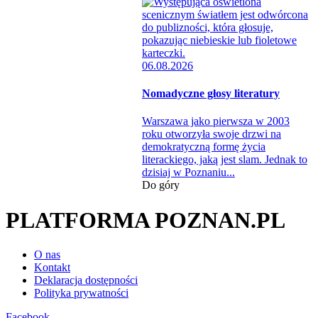
06.08.2026
Nomadyczne głosy literatury
Warszawa jako pierwsza w 2003
roku otworzyła swoje drzwi na
demokratyczną formę życia
literackiego, jaką jest slam. Jednak to
dzisiaj w Poznaniu...
Do góry
PLATFORMA POZNAN.PL
O nas
Kontakt
Deklaracja dostępności
Polityka prywatności
Facebook