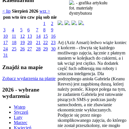
Kalendarium
fot. materiały
< lip
Sierpień 2026
wrz >
dystrybutora
pon
wto
śro
czw
pią
sob
nie
1
2
3
4
5
6
7
8
9
10
11
12
13
14
15
16
Arj (Aziz Ansari) ledwo wiąże koniec
17
18
19
20
21
22
23
z końcem - chwyta się każdego
24
25
26
27
28
29
30
możliwego zajęcia, łącznie z płatnym
31
staniem w kolejkach do cukierni, a i
tak wciąż jest ciężko. Na dodatek
Znajdź na mapie
część fuch odbierają mu roboty i
sztuczna inteligencja. Dla
Zobacz wydarzenia na planie
podrzędnego anioła Gabriela (Keanu
Reeves) jest zagubioną duszą, której
należy pomóc. Kłopot polega na tym,
2026 - wybrane
że zadaniem Gabriela jest ratowanie
wydarzenia
piszących SMS-y podczas jazdy
samochodem, a nie zbawianie
Wstęp
ekonomicznie wykluczanych.
Styczeń
Podjęcie się przez niego
Luty
skomplikowanego zajęcia, do którego
Marzec
nie został przeszkolony, nie mogło
Kwiecień