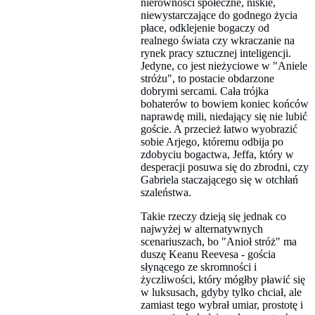
nierówności społeczne, niskie,
niewystarczające do godnego życia
płace, odklejenie bogaczy od
realnego świata czy wkraczanie na
rynek pracy sztucznej inteligencji.
Jedyne, co jest nieżyciowe w "Aniele
stróżu", to postacie obdarzone
dobrymi sercami. Cała trójka
bohaterów to bowiem koniec końców
naprawdę mili, niedający się nie lubić
goście. A przecież łatwo wyobrazić
sobie Arjego, któremu odbija po
zdobyciu bogactwa, Jeffa, który w
desperacji posuwa się do zbrodni, czy
Gabriela staczającego się w otchłań
szaleństwa.
Takie rzeczy dzieją się jednak co
najwyżej w alternatywnych
scenariuszach, bo "Anioł stróż" ma
duszę Keanu Reevesa - gościa
słynącego ze skromności i
życzliwości, który mógłby pławić się
w luksusach, gdyby tylko chciał, ale
zamiast tego wybrał umiar, prostotę i