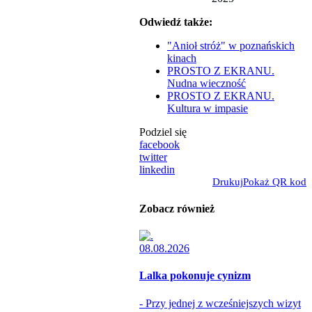
Odwiedź także:
"Anioł stróż" w poznańskich
kinach
PROSTO Z EKRANU.
Nudna wieczność
PROSTO Z EKRANU.
Kultura w impasie
Podziel się
facebook
twitter
linkedin
Drukuj
Pokaż QR kod
Zobacz również
08.08.2026
Lalka pokonuje cynizm
- Przy jednej z wcześniejszych wizyt