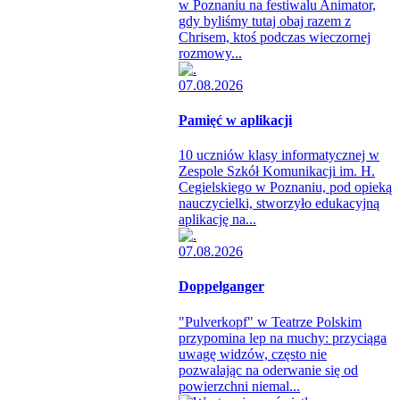
w Poznaniu na festiwalu Animator,
gdy byliśmy tutaj obaj razem z
Chrisem, ktoś podczas wieczornej
rozmowy...
07.08.2026
Pamięć w aplikacji
10 uczniów klasy informatycznej w
Zespole Szkół Komunikacji im. H.
Cegielskiego w Poznaniu, pod opieką
nauczycielki, stworzyło edukacyjną
aplikację na...
07.08.2026
Doppelganger
"Pulverkopf" w Teatrze Polskim
przypomina lep na muchy: przyciąga
uwagę widzów, często nie
pozwalając na oderwanie się od
powierzchni niemal...