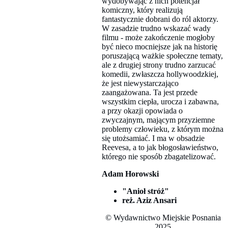
wydobywając z nich potencjał
komiczny, który realizują
fantastycznie dobrani do ról aktorzy.
W zasadzie trudno wskazać wady
filmu - może zakończenie mogłoby
być nieco mocniejsze jak na historię
poruszającą ważkie społeczne tematy,
ale z drugiej strony trudno zarzucać
komedii, zwłaszcza hollywoodzkiej,
że jest niewystarczająco
zaangażowana. Ta jest przede
wszystkim ciepła, urocza i zabawna,
a przy okazji opowiada o
zwyczajnym, mającym przyziemne
problemy człowieku, z którym można
się utożsamiać. I ma w obsadzie
Reevesa, a to jak błogosławieństwo,
którego nie sposób zbagatelizować.
Adam Horowski
"Anioł stróż"
reż. Aziz Ansari
© Wydawnictwo Miejskie Posnania
2025