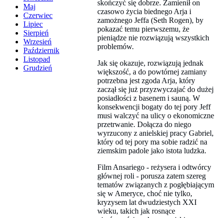
skończyć się dobrze. Zamienił on
Maj
czasowo życia biednego Arja i
Czerwiec
zamożnego Jeffa (Seth Rogen), by
Lipiec
pokazać temu pierwszemu, że
Sierpień
pieniądze nie rozwiązują wszystkich
Wrzesień
problemów.
Październik
Listopad
Jak się okazuje, rozwiązują jednak
Grudzień
większość, a do powtórnej zamiany
potrzebna jest zgoda Arja, który
zaczął się już przyzwyczajać do dużej
posiadłości z basenem i sauną. W
konsekwencji bogaty do tej pory Jeff
musi walczyć na ulicy o ekonomiczne
przetrwanie. Dołącza do niego
wyrzucony z anielskiej pracy Gabriel,
który od tej pory ma sobie radzić na
ziemskim padole jako istota ludzka.
Film Ansariego - reżysera i odtwórcy
głównej roli - porusza zatem szereg
tematów związanych z pogłębiającym
się w Ameryce, choć nie tylko,
kryzysem lat dwudziestych XXI
wieku, takich jak rosnące