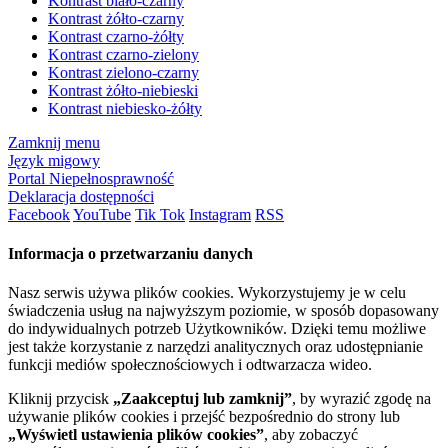
Kontrast biało-czarny
Kontrast żółto-czarny
Kontrast czarno-żółty
Kontrast czarno-zielony
Kontrast zielono-czarny
Kontrast żółto-niebieski
Kontrast niebiesko-żółty
Zamknij menu
Język migowy
Portal Niepełnosprawność
Deklaracja dostępności
Facebook
YouTube
Tik Tok
Instagram
RSS
Informacja o przetwarzaniu danych
Nasz serwis używa plików cookies. Wykorzystujemy je w celu
świadczenia usług na najwyższym poziomie, w sposób dopasowany
do indywidualnych potrzeb Użytkowników. Dzięki temu możliwe
jest także korzystanie z narzędzi analitycznych oraz udostępnianie
funkcji mediów społecznościowych i odtwarzacza wideo.
Kliknij przycisk
„Zaakceptuj lub zamknij”
, by wyrazić zgodę na
używanie plików cookies i przejść bezpośrednio do strony lub
„Wyświetl ustawienia plików cookies”
, aby zobaczyć