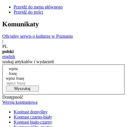
Przejdź do menu głównego
Przejdź do treści
Komunikaty
Oficjalny serwis o kulturze w Poznaniu
|
PL
polski
english
szukaj artykułów i wydarzeń
wpisz
frazę
wpisz frazę
Wyszukaj
Dostępność
Wersja kontrastowa
Kontrast domyślny
Kontrast czarno-biały
Kontrast biało-czarny