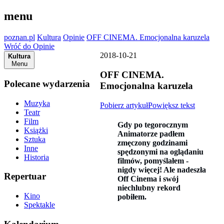
menu
poznan.pl
Kultura
Opinie
OFF CINEMA. Emocjonalna karuzela
Wróć do Opinie
2018-10-21
Kultura
Menu
OFF CINEMA.
Polecane wydarzenia
Emocjonalna karuzela
Muzyka
Pobierz artykuł
Powiększ tekst
Teatr
Film
Gdy po tegorocznym
Książki
Animatorze padłem
Sztuka
zmęczony godzinami
Inne
spędzonymi na oglądaniu
Historia
filmów, pomyślałem -
nigdy więcej! Ale nadeszła
Repertuar
Off Cinema i swój
niechlubny rekord
Kino
pobiłem.
Spektakle