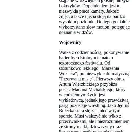
skąpane w dźwiękach głośnej muzyki
i okrzyków. Dopełnieniem jest tu
niezwykła praca kamery. Jakość
zdjęć, a także ujęcia stoją na bardzo
wysokim poziomie. Do tego genialnie
wykorzystano slow motion, potęgując
doznania widzów.
Wojownicy
Walka z codziennością, pokonywanie
barier było istotnym tematem
tegorocznego festiwalu. Od
stosunkowo lekkiego "Marzenia
Wreslera", po niezwykle dramatyczną
"Przerwaną misję". Pierwszy obraz
Artura Wierzbickiego przybliża
postać Marcina Michalskiego, który
w codziennym życiu jest
wykładowcą, jednak jego prawdziwą
pasją pozostaje wrestling. Jako Jędruś
Bułecka stara się zaistnieć w tym
sporcie. Musi walczyć nie tylko z
przeciwnikami, ale i niezrozumieniem
ze strony matki, dziewczyny oraz
liczną grupą osób wyszydzających