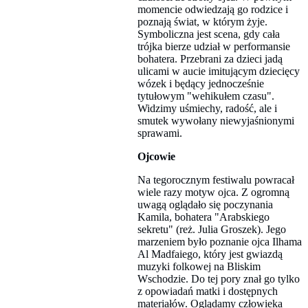
momencie odwiedzają go rodzice i
poznają świat, w którym żyje.
Symboliczna jest scena, gdy cała
trójka bierze udział w performansie
bohatera. Przebrani za dzieci jadą
ulicami w aucie imitującym dziecięcy
wózek i będący jednocześnie
tytułowym "wehikułem czasu".
Widzimy uśmiechy, radość, ale i
smutek wywołany niewyjaśnionymi
sprawami.
Ojcowie
Na tegorocznym festiwalu powracał
wiele razy motyw ojca. Z ogromną
uwagą oglądało się poczynania
Kamila, bohatera "Arabskiego
sekretu" (reż. Julia Groszek). Jego
marzeniem było poznanie ojca Ilhama
Al Madfaiego, który jest gwiazdą
muzyki folkowej na Bliskim
Wschodzie. Do tej pory znał go tylko
z opowiadań matki i dostępnych
materiałów. Oglądamy człowieka