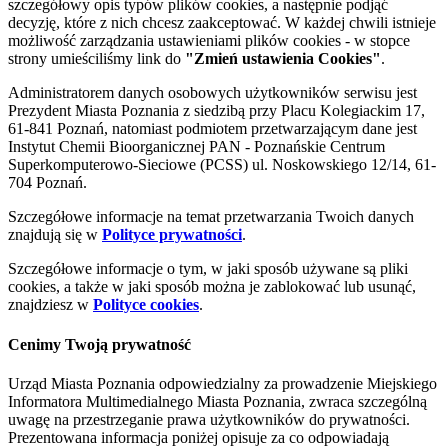
szczegółowy opis typów plików cookies, a następnie podjąć
decyzję, które z nich chcesz zaakceptować. W każdej chwili istnieje
możliwość zarządzania ustawieniami plików cookies - w stopce
strony umieściliśmy link do
"Zmień ustawienia Cookies"
.
Administratorem danych osobowych użytkowników serwisu jest
Prezydent Miasta Poznania z siedzibą przy Placu Kolegiackim 17,
61-841 Poznań, natomiast podmiotem przetwarzającym dane jest
Instytut Chemii Bioorganicznej PAN - Poznańskie Centrum
Superkomputerowo-Sieciowe (PCSS) ul. Noskowskiego 12/14, 61-
704 Poznań.
Szczegółowe informacje na temat przetwarzania Twoich danych
znajdują się w
Polityce prywatności
.
Szczegółowe informacje o tym, w jaki sposób używane są pliki
cookies, a także w jaki sposób można je zablokować lub usunąć,
znajdziesz w
Polityce cookies
.
Cenimy Twoją prywatność
Urząd Miasta Poznania odpowiedzialny za prowadzenie Miejskiego
Informatora Multimedialnego Miasta Poznania, zwraca szczególną
uwagę na przestrzeganie prawa użytkowników do prywatności.
Prezentowana informacja poniżej opisuje za co odpowiadają