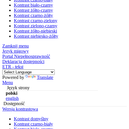
Kontrast biało-czarny
Kontrast żółto-czarny
Kontrast czarno-żółty
Kontrast czarno-zielony
Kontrast zielono-czarny
Kontrast żółto-niebieski
Kontrast niebiesko-żółty
Zamknij menu
Język migowy
Portal Niepełnosprawność
Deklaracja dostępności
ETR - tekst
Powered by
Translate
Menu
Język strony
polski
english
Dostępność
Wersja kontrastowa
Kontrast domyślny
Kontrast czarno-biały