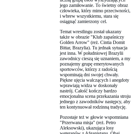
jego zamiłowanie. To świetny obraz
człowieka, który mimo przeciwności,
i wbrew wszystkiemu, stara się
osiągnąć zamierzony cel.
Temat wrestlingu został ukazany
także w obrazie "Klub zapaśniczy
Golden Arrow" (reż. Cintia Domit
Bittar, Brazylia). Tu jednak sytuacja
jest inna. W południowej Brazylii
zawodnicy cieszą się uznaniem, a my
poznajemy grupę emerytowanych
sportowców, którzy z radością
wspominają dni swojej chwały.
Piękne ujęcia walczących i anegdoty
wprawiają widza w doskonały
nastrój. Całość kończy bardzo
emocjonalna scena przekazania stroju
jednego z zawodników następcy, aby
ten kontynuował rodzinną tradycję.
Pozostaje też w głowie wspomniana
"Przerwana misja" (reż. Petro
Aleksowski), ukazująca losy
weteranów z Afganistanu. Obaj