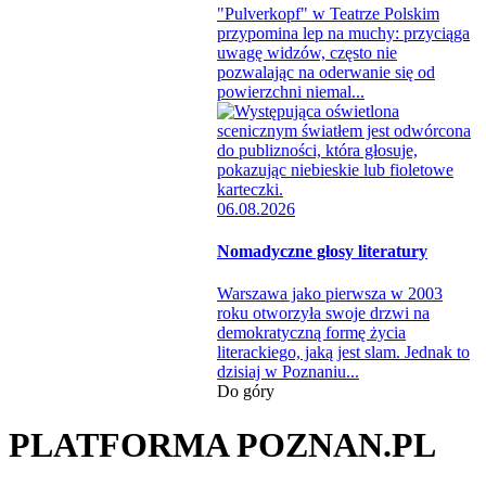
"Pulverkopf" w Teatrze Polskim
przypomina lep na muchy: przyciąga
uwagę widzów, często nie
pozwalając na oderwanie się od
powierzchni niemal...
06.08.2026
Nomadyczne głosy literatury
Warszawa jako pierwsza w 2003
roku otworzyła swoje drzwi na
demokratyczną formę życia
literackiego, jaką jest slam. Jednak to
dzisiaj w Poznaniu...
Do góry
PLATFORMA POZNAN.PL