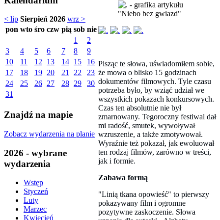
Kalendarium
"Niebo bez gwiazd"
< lip
Sierpień 2026
wrz >
pon
wto
śro
czw
pią
sob
nie
1
2
3
4
5
6
7
8
9
10
11
12
13
14
15
16
Pisząc te słowa, uświadomiłem sobie,
że mowa o blisko 15 godzinach
17
18
19
20
21
22
23
dokumentów filmowych. Tyle czasu
24
25
26
27
28
29
30
potrzeba było, by wziąć udział we
31
wszystkich pokazach konkursowych.
Czas ten absolutnie nie był
Znajdź na mapie
zmarnowany. Tegoroczny festiwal dał
mi radość, smutek, wywoływał
Zobacz wydarzenia na planie
wzruszenie, a także zmotywował.
Wyraźnie też pokazał, jak ewoluował
ten rodzaj filmów, zarówno w treści,
2026 - wybrane
jak i formie.
wydarzenia
Zabawa formą
Wstęp
Styczeń
"Linią tkana opowieść" to pierwszy
Luty
pokazywany film i ogromne
Marzec
pozytywne zaskoczenie. Słowa
Kwiecień