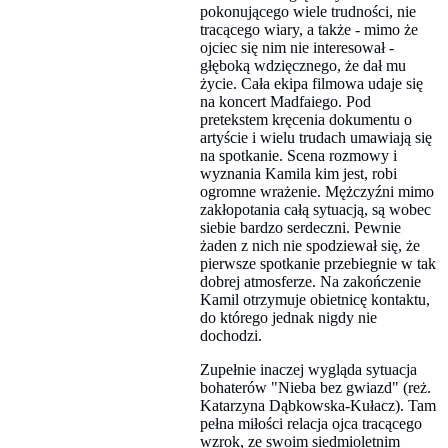
pokonującego wiele trudności, nie
tracącego wiary, a także - mimo że
ojciec się nim nie interesował -
głęboką wdzięcznego, że dał mu
życie. Cała ekipa filmowa udaje się
na koncert Madfaiego. Pod
pretekstem kręcenia dokumentu o
artyście i wielu trudach umawiają się
na spotkanie. Scena rozmowy i
wyznania Kamila kim jest, robi
ogromne wrażenie. Mężczyźni mimo
zakłopotania całą sytuacją, są wobec
siebie bardzo serdeczni. Pewnie
żaden z nich nie spodziewał się, że
pierwsze spotkanie przebiegnie w tak
dobrej atmosferze. Na zakończenie
Kamil otrzymuje obietnicę kontaktu,
do którego jednak nigdy nie
dochodzi.
Zupełnie inaczej wygląda sytuacja
bohaterów "Nieba bez gwiazd" (reż.
Katarzyna Dąbkowska-Kułacz). Tam
pełna miłości relacja ojca tracącego
wzrok, ze swoim siedmioletnim