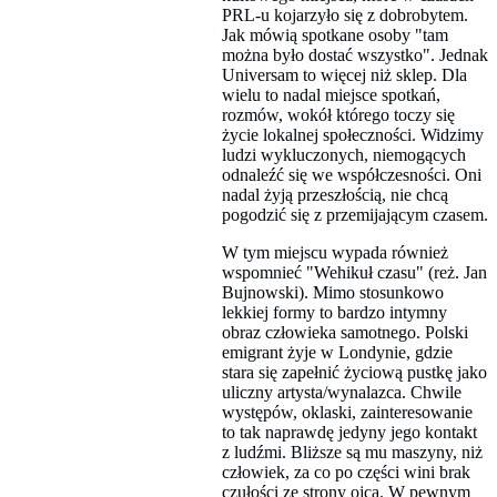
PRL-u kojarzyło się z dobrobytem.
Jak mówią spotkane osoby "tam
można było dostać wszystko". Jednak
Universam to więcej niż sklep. Dla
wielu to nadal miejsce spotkań,
rozmów, wokół którego toczy się
życie lokalnej społeczności. Widzimy
ludzi wykluczonych, niemogących
odnaleźć się we współczesności. Oni
nadal żyją przeszłością, nie chcą
pogodzić się z przemijającym czasem.
W tym miejscu wypada również
wspomnieć "Wehikuł czasu" (reż. Jan
Bujnowski). Mimo stosunkowo
lekkiej formy to bardzo intymny
obraz człowieka samotnego. Polski
emigrant żyje w Londynie, gdzie
stara się zapełnić życiową pustkę jako
uliczny artysta/wynalazca. Chwile
występów, oklaski, zainteresowanie
to tak naprawdę jedyny jego kontakt
z ludźmi. Bliższe są mu maszyny, niż
człowiek, za co po części wini brak
czułości ze strony ojca. W pewnym