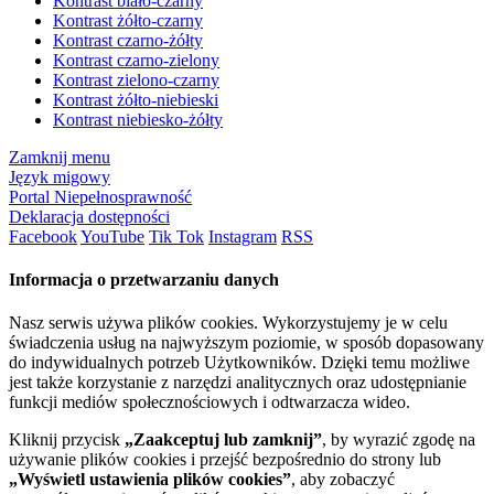
Kontrast biało-czarny
Kontrast żółto-czarny
Kontrast czarno-żółty
Kontrast czarno-zielony
Kontrast zielono-czarny
Kontrast żółto-niebieski
Kontrast niebiesko-żółty
Zamknij menu
Język migowy
Portal Niepełnosprawność
Deklaracja dostępności
Facebook
YouTube
Tik Tok
Instagram
RSS
Informacja o przetwarzaniu danych
Nasz serwis używa plików cookies. Wykorzystujemy je w celu
świadczenia usług na najwyższym poziomie, w sposób dopasowany
do indywidualnych potrzeb Użytkowników. Dzięki temu możliwe
jest także korzystanie z narzędzi analitycznych oraz udostępnianie
funkcji mediów społecznościowych i odtwarzacza wideo.
Kliknij przycisk
„Zaakceptuj lub zamknij”
, by wyrazić zgodę na
używanie plików cookies i przejść bezpośrednio do strony lub
„Wyświetl ustawienia plików cookies”
, aby zobaczyć