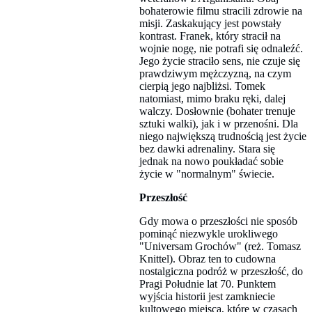
bohaterowie filmu stracili zdrowie na
misji. Zaskakujący jest powstały
kontrast. Franek, który stracił na
wojnie nogę, nie potrafi się odnaleźć.
Jego życie straciło sens, nie czuje się
prawdziwym mężczyzną, na czym
cierpią jego najbliżsi. Tomek
natomiast, mimo braku ręki, dalej
walczy. Dosłownie (bohater trenuje
sztuki walki), jak i w przenośni. Dla
niego największą trudnością jest życie
bez dawki adrenaliny. Stara się
jednak na nowo poukładać sobie
życie w "normalnym" świecie.
Przeszłość
Gdy mowa o przeszłości nie sposób
pominąć niezwykle urokliwego
"Universam Grochów" (reż. Tomasz
Knittel). Obraz ten to cudowna
nostalgiczna podróż w przeszłość, do
Pragi Południe lat 70. Punktem
wyjścia historii jest zamkniecie
kultowego miejsca, które w czasach