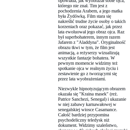
opowiada, jak wyobrażał sobie ojca,
którego nie znał. Tim jest z
pochodzenia Arabem, a jego matka
była Żydówką. Film stara się
nakreślić trudne życie osoby o takich
korzeniach oraz pokazać, jak przez
lata ewoluował jego obraz ojca. Raz
był superbohaterem, innym razem
Jafarem z "Aladdyna". Oryginalność
obrazu tkwi w tym, że film jest
animacją, a reżyserzy wizualizują
wszystkie fantazje bohatera. W
pewnym momencie widzimy też
spotkanie ojca w realnym życiu i
zestawienie go z tworzącymi się
przez lata wyobrażeniami.
Niezwykle hipnotyzującym obrazem
okazała się "Kraina masek" (reż.
Patrice Sanchezi, Senegal) i ukazanie
w niej zabawy karnawałowej w
senegalskiej wiosce Casamance.
Całość bardziej przypomina
psychodeliczny teledysk niż
dokument. Widzimy szaleństwo,