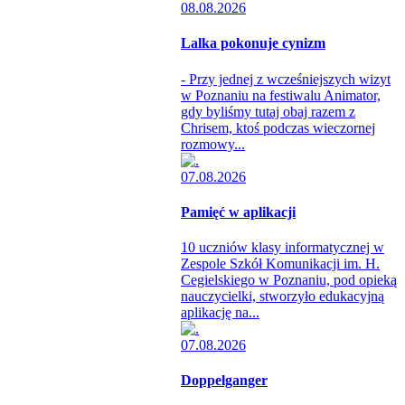
08.08.2026
Lalka pokonuje cynizm
- Przy jednej z wcześniejszych wizyt
w Poznaniu na festiwalu Animator,
gdy byliśmy tutaj obaj razem z
Chrisem, ktoś podczas wieczornej
rozmowy...
07.08.2026
Pamięć w aplikacji
10 uczniów klasy informatycznej w
Zespole Szkół Komunikacji im. H.
Cegielskiego w Poznaniu, pod opieką
nauczycielki, stworzyło edukacyjną
aplikację na...
07.08.2026
Doppelganger