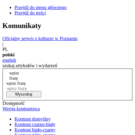
Przejdź do menu głównego
Przejdź do treści
Komunikaty
Oficjalny serwis o kulturze w Poznaniu
|
PL
polski
english
szukaj artykułów i wydarzeń
wpisz
frazę
wpisz frazę
Wyszukaj
Dostępność
Wersja kontrastowa
Kontrast domyślny
Kontrast czarno-biały
Kontrast biało-czarny