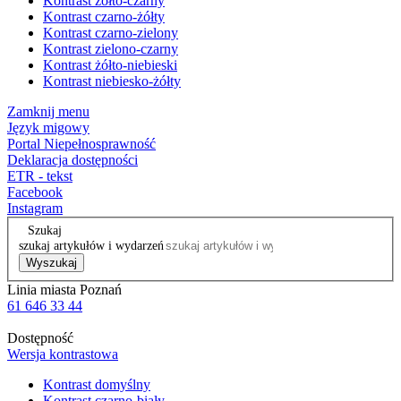
Kontrast żółto-czarny
Kontrast czarno-żółty
Kontrast czarno-zielony
Kontrast zielono-czarny
Kontrast żółto-niebieski
Kontrast niebiesko-żółty
Zamknij menu
Język migowy
Portal Niepełnosprawność
Deklaracja dostępności
ETR - tekst
Facebook
Instagram
Szukaj
szukaj artykułów i wydarzeń
Wyszukaj
Linia miasta Poznań
61 646 33 44
Dostępność
Wersja kontrastowa
Kontrast domyślny
Kontrast czarno-biały