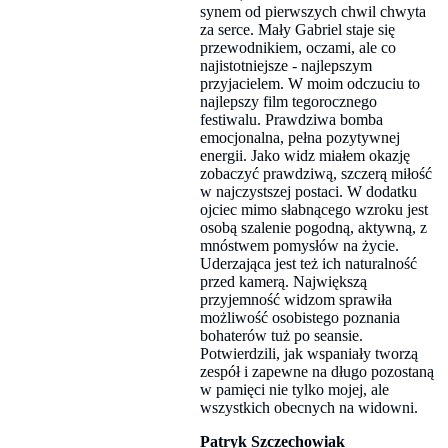
synem od pierwszych chwil chwyta
za serce. Mały Gabriel staje się
przewodnikiem, oczami, ale co
najistotniejsze - najlepszym
przyjacielem. W moim odczuciu to
najlepszy film tegorocznego
festiwalu. Prawdziwa bomba
emocjonalna, pełna pozytywnej
energii. Jako widz miałem okazję
zobaczyć prawdziwą, szczerą miłość
w najczystszej postaci. W dodatku
ojciec mimo słabnącego wzroku jest
osobą szalenie pogodną, aktywną, z
mnóstwem pomysłów na życie.
Uderzająca jest też ich naturalność
przed kamerą. Największą
przyjemność widzom sprawiła
możliwość osobistego poznania
bohaterów tuż po seansie.
Potwierdzili, jak wspaniały tworzą
zespół i zapewne na długo pozostaną
w pamięci nie tylko mojej, ale
wszystkich obecnych na widowni.
Patryk Szczechowiak