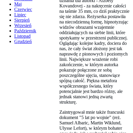
uznania dla autorki - Alzbety
Maj
Kovandovej - za nakręcenie całości
Czerwiec
na taśmie 35 mm, co dziś praktycznie
Lipiec
się nie zdarza. Reżyserka postawiła
Sierpień
na niecodzienną formę, hipnotyzując
Wrzesień
widzów obrazami wzajemnie
Październik
oddziałujących na siebie linii, które
Listopad
spotykamy w przestrzeni publicznej.
Grudzień
Oglądając kolejne kadry, dociera do
nas, że cały świat złożony jest tak
naprawdę z pionowych i poziomych
linii. Największe wrażenie robi
zakończenie, w którym autorka
pokazuje połączone ze sobą
poszczególne ujęcia, stanowiące
spójną całość. Piękna metafora
współczesnego świata, który
potencjalnie jest bardzo różny, ale
jednak stanowi jedną zwartą
strukturę.
Zaintrygował mnie także francuski
dokument "5 lat po wojnie" (reż.
Samuel Albaric, Martin Wiklund,
Ulysse Lefort), w którym bohater