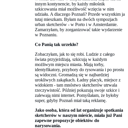
innym kontynencie, by każdy miłośnik
szkicowania miał możliwość wzięcia w nim
udziału. A dlaczego Poznań? Przede wszystkim ja
tutaj mieszkam. Byłam na dwóch sympozjach
urban sketcherów - w Porto i w Amsterdamie.
Zamarzyłam, by zorganizować takie wydarzenie
w Poznaniu.
Co Panią tak urzekło?
Zobaczyłam, jak to się robi. Ludzie z całego
świata przyjeżdżają, szkicują w każdym
możliwym miejscu miasta. Mają torby,
identyfikatory, przybory do rysowania i po prostu
są widoczni. Gromadzą się w najbardziej
urokliwych zakątkach. Ładny placyk, miejsce z
widokiem - tam mnóstwo sketcherów utrwala
rzeczywistość. Później pokazują swoje szkice i
zalewają nimi internet. Pomyślałam, że byłoby
super, gdyby Poznań miał taką reklamę.
Jako osoba, która od lat organizuje spotkania
sketcherów w naszym mieście, miała już Pani
zapewne propozycje obiektów do
narysowania.