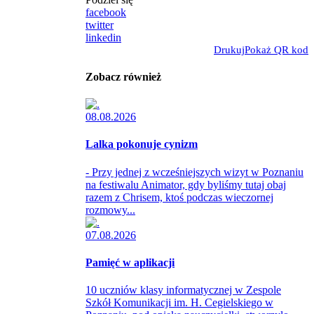
facebook
twitter
linkedin
Drukuj
Pokaż QR kod
Zobacz również
08.08.2026
Lalka pokonuje cynizm
- Przy jednej z wcześniejszych wizyt w Poznaniu
na festiwalu Animator, gdy byliśmy tutaj obaj
razem z Chrisem, ktoś podczas wieczornej
rozmowy...
07.08.2026
Pamięć w aplikacji
10 uczniów klasy informatycznej w Zespole
Szkół Komunikacji im. H. Cegielskiego w