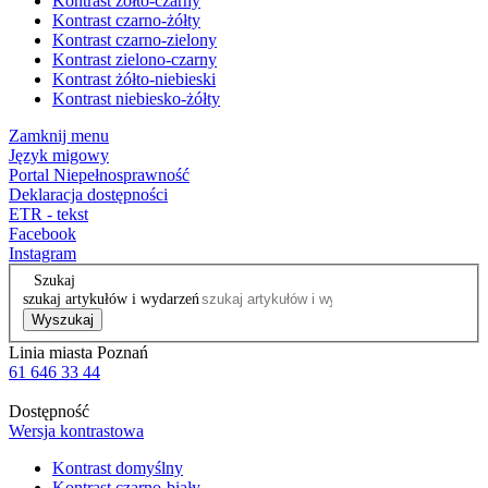
Kontrast żółto-czarny
Kontrast czarno-żółty
Kontrast czarno-zielony
Kontrast zielono-czarny
Kontrast żółto-niebieski
Kontrast niebiesko-żółty
Zamknij menu
Język migowy
Portal Niepełnosprawność
Deklaracja dostępności
ETR - tekst
Facebook
Instagram
Szukaj
szukaj artykułów i wydarzeń
Wyszukaj
Linia miasta Poznań
61 646 33 44
Dostępność
Wersja kontrastowa
Kontrast domyślny
Kontrast czarno-biały