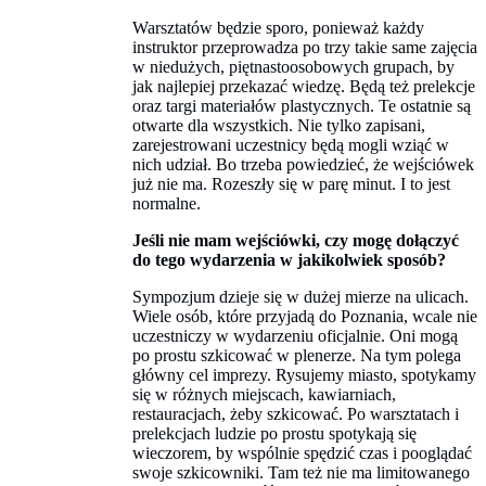
Warsztatów będzie sporo, ponieważ każdy
instruktor przeprowadza po trzy takie same zajęcia
w niedużych, piętnastoosobowych grupach, by
jak najlepiej przekazać wiedzę. Będą też prelekcje
oraz targi materiałów plastycznych. Te ostatnie są
otwarte dla wszystkich. Nie tylko zapisani,
zarejestrowani uczestnicy będą mogli wziąć w
nich udział. Bo trzeba powiedzieć, że wejściówek
już nie ma. Rozeszły się w parę minut. I to jest
normalne.
Jeśli nie mam wejściówki, czy mogę dołączyć
do tego wydarzenia w jakikolwiek sposób?
Sympozjum dzieje się w dużej mierze na ulicach.
Wiele osób, które przyjadą do Poznania, wcale nie
uczestniczy w wydarzeniu oficjalnie. Oni mogą
po prostu szkicować w plenerze. Na tym polega
główny cel imprezy. Rysujemy miasto, spotykamy
się w różnych miejscach, kawiarniach,
restauracjach, żeby szkicować. Po warsztatach i
prelekcjach ludzie po prostu spotykają się
wieczorem, by wspólnie spędzić czas i pooglądać
swoje szkicowniki. Tam też nie ma limitowanego