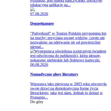
Poznaniu, pod opieką nauczycielki, stworzyło
edukacyjną aplikację na...
07.08.2026
Doppelganger
"Pulverkopf" w Teatrze Polskim przypomina lep
na muchy: przyciąga uwagę widzów, często nie
pozwalając na oderwanie się od powierzchni
niemal...
06.08.2026
Nomadyczne głosy literatury
Warszawa jako pierwsza w 2003 roku otworzyła
swoje drzwi na demokratyczną formę życia
literackiego, jaką jest slam. Jednak to dzisiaj w
Poznaniu...
Do góry