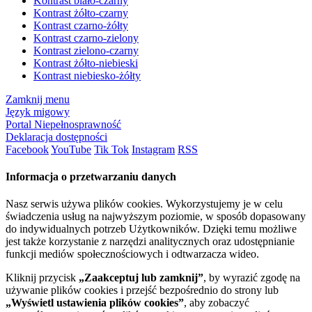
Kontrast biało-czarny
Kontrast żółto-czarny
Kontrast czarno-żółty
Kontrast czarno-zielony
Kontrast zielono-czarny
Kontrast żółto-niebieski
Kontrast niebiesko-żółty
Zamknij menu
Język migowy
Portal Niepełnosprawność
Deklaracja dostępności
Facebook
YouTube
Tik Tok
Instagram
RSS
Informacja o przetwarzaniu danych
Nasz serwis używa plików cookies. Wykorzystujemy je w celu
świadczenia usług na najwyższym poziomie, w sposób dopasowany
do indywidualnych potrzeb Użytkowników. Dzięki temu możliwe
jest także korzystanie z narzędzi analitycznych oraz udostępnianie
funkcji mediów społecznościowych i odtwarzacza wideo.
Kliknij przycisk
„Zaakceptuj lub zamknij”
, by wyrazić zgodę na
używanie plików cookies i przejść bezpośrednio do strony lub
„Wyświetl ustawienia plików cookies”
, aby zobaczyć