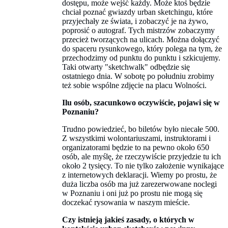
dostępu, może wejść każdy. Może ktoś będzie
chciał poznać gwiazdy urban sketchingu, które
przyjechały ze świata, i zobaczyć je na żywo,
poprosić o autograf. Tych mistrzów zobaczymy
przecież tworzących na ulicach. Można dołączyć
do spaceru rysunkowego, który polega na tym, że
przechodzimy od punktu do punktu i szkicujemy.
Taki otwarty "sketchwalk" odbędzie się
ostatniego dnia. W sobotę po południu zrobimy
też sobie wspólne zdjęcie na placu Wolności.
Ilu osób, szacunkowo oczywiście, pojawi się w
Poznaniu?
Trudno powiedzieć, bo biletów było niecałe 500.
Z wszystkimi wolontariuszami, instruktorami i
organizatorami będzie to na pewno około 650
osób, ale myślę, że rzeczywiście przyjedzie tu ich
około 2 tysięcy. To nie tylko założenie wynikające
z internetowych deklaracji. Wiemy po prostu, że
duża liczba osób ma już zarezerwowane noclegi
w Poznaniu i oni już po prostu nie mogą się
doczekać rysowania w naszym mieście.
Czy istnieją jakieś zasady, o których w