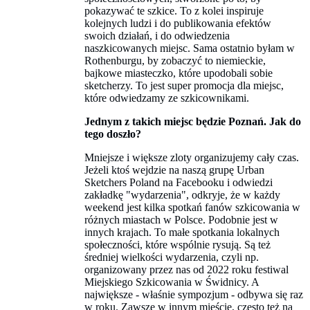
pokazywać te szkice. To z kolei inspiruje
kolejnych ludzi i do publikowania efektów
swoich działań, i do odwiedzenia
naszkicowanych miejsc. Sama ostatnio byłam w
Rothenburgu, by zobaczyć to niemieckie,
bajkowe miasteczko, które upodobali sobie
sketcherzy. To jest super promocja dla miejsc,
które odwiedzamy ze szkicownikami.
Jednym z takich miejsc będzie Poznań. Jak do
tego doszło?
Mniejsze i większe zloty organizujemy cały czas.
Jeżeli ktoś wejdzie na naszą grupę Urban
Sketchers Poland na Facebooku i odwiedzi
zakładkę "wydarzenia", odkryje, że w każdy
weekend jest kilka spotkań fanów szkicowania w
różnych miastach w Polsce. Podobnie jest w
innych krajach. To małe spotkania lokalnych
społeczności, które wspólnie rysują. Są też
średniej wielkości wydarzenia, czyli np.
organizowany przez nas od 2022 roku festiwal
Miejskiego Szkicowania w Świdnicy. A
największe - właśnie sympozjum - odbywa się raz
w roku. Zawsze w innym mieście, często też na