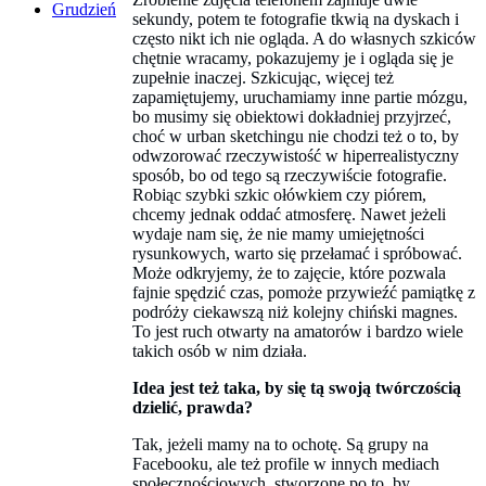
Grudzień
sekundy, potem te fotografie tkwią na dyskach i
często nikt ich nie ogląda. A do własnych szkiców
chętnie wracamy, pokazujemy je i ogląda się je
zupełnie inaczej. Szkicując, więcej też
zapamiętujemy, uruchamiamy inne partie mózgu,
bo musimy się obiektowi dokładniej przyjrzeć,
choć w urban sketchingu nie chodzi też o to, by
odwzorować rzeczywistość w hiperrealistyczny
sposób, bo od tego są rzeczywiście fotografie.
Robiąc szybki szkic ołówkiem czy piórem,
chcemy jednak oddać atmosferę. Nawet jeżeli
wydaje nam się, że nie mamy umiejętności
rysunkowych, warto się przełamać i spróbować.
Może odkryjemy, że to zajęcie, które pozwala
fajnie spędzić czas, pomoże przywieźć pamiątkę z
podróży ciekawszą niż kolejny chiński magnes.
To jest ruch otwarty na amatorów i bardzo wiele
takich osób w nim działa.
Idea jest też taka, by się tą swoją twórczością
dzielić, prawda?
Tak, jeżeli mamy na to ochotę. Są grupy na
Facebooku, ale też profile w innych mediach
społecznościowych, stworzone po to, by