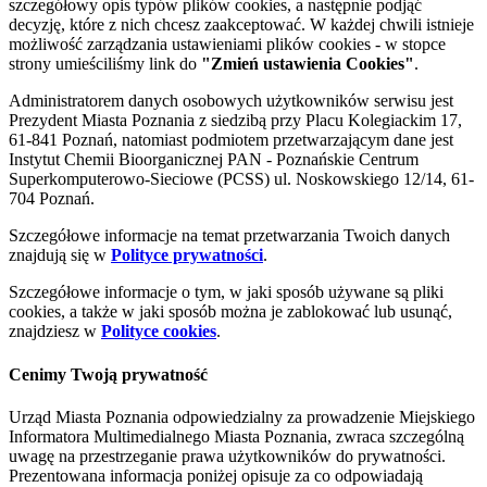
szczegółowy opis typów plików cookies, a następnie podjąć
decyzję, które z nich chcesz zaakceptować. W każdej chwili istnieje
możliwość zarządzania ustawieniami plików cookies - w stopce
strony umieściliśmy link do
"Zmień ustawienia Cookies"
.
Administratorem danych osobowych użytkowników serwisu jest
Prezydent Miasta Poznania z siedzibą przy Placu Kolegiackim 17,
61-841 Poznań, natomiast podmiotem przetwarzającym dane jest
Instytut Chemii Bioorganicznej PAN - Poznańskie Centrum
Superkomputerowo-Sieciowe (PCSS) ul. Noskowskiego 12/14, 61-
704 Poznań.
Szczegółowe informacje na temat przetwarzania Twoich danych
znajdują się w
Polityce prywatności
.
Szczegółowe informacje o tym, w jaki sposób używane są pliki
cookies, a także w jaki sposób można je zablokować lub usunąć,
znajdziesz w
Polityce cookies
.
Cenimy Twoją prywatność
Urząd Miasta Poznania odpowiedzialny za prowadzenie Miejskiego
Informatora Multimedialnego Miasta Poznania, zwraca szczególną
uwagę na przestrzeganie prawa użytkowników do prywatności.
Prezentowana informacja poniżej opisuje za co odpowiadają