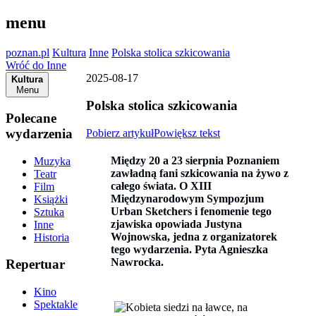
menu
poznan.pl
Kultura
Inne
Polska stolica szkicowania
Wróć do Inne
2025-08-17
Kultura
Menu
Polska stolica szkicowania
Polecane
wydarzenia
Pobierz artykuł
Powiększ tekst
Między 20 a 23 sierpnia Poznaniem
Muzyka
zawładną fani szkicowania na żywo z
Teatr
całego świata. O XIII
Film
Międzynarodowym Sympozjum
Książki
Urban Sketchers i fenomenie tego
Sztuka
zjawiska opowiada Justyna
Inne
Wojnowska, jedna z organizatorek
Historia
tego wydarzenia. Pyta Agnieszka
Nawrocka.
Repertuar
Kino
Spektakle