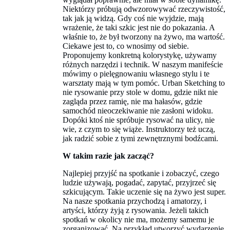
Niektórzy próbują odwzorowywać rzeczywistość,
tak jak ją widzą. Gdy coś nie wyjdzie, mają
wrażenie, że taki szkic jest nie do pokazania. A
właśnie to, że był tworzony na żywo, ma wartość.
Ciekawe jest to, co wnosimy od siebie.
Proponujemy konkretną kolorystykę, używamy
różnych narzędzi i technik. W naszym manifeście
mówimy o pielęgnowaniu własnego stylu i te
warsztaty mają w tym pomóc. Urban Sketching to
nie rysowanie przy stole w domu, gdzie nikt nie
zagląda przez ramię, nie ma hałasów, gdzie
samochód nieoczekiwanie nie zasłoni widoku.
Dopóki ktoś nie spróbuje rysować na ulicy, nie
wie, z czym to się wiąże. Instruktorzy też uczą,
jak radzić sobie z tymi zewnętrznymi bodźcami.
W takim razie jak zacząć?
Najlepiej przyjść na spotkanie i zobaczyć, czego
ludzie używają, pogadać, zapytać, przyjrzeć się
szkicującym. Takie uczenie się na żywo jest super.
Na nasze spotkania przychodzą i amatorzy, i
artyści, którzy żyją z rysowania. Jeżeli takich
spotkań w okolicy nie ma, możemy samemu je
zorganizować. Na przykład utworzyć wydarzenie