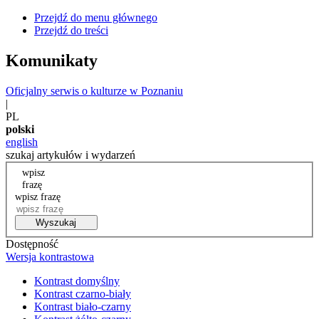
Przejdź do menu głównego
Przejdź do treści
Komunikaty
Oficjalny serwis o kulturze w Poznaniu
|
PL
polski
english
szukaj artykułów i wydarzeń
wpisz
frazę
wpisz frazę
Wyszukaj
Dostępność
Wersja kontrastowa
Kontrast domyślny
Kontrast czarno-biały
Kontrast biało-czarny