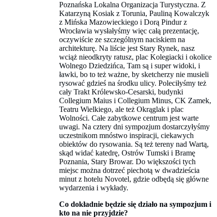
Poznańska Lokalna Organizacja Turystyczna. Z
Katarzyną Kosiak z Torunia, Pauliną Kowalczyk
z Mińska Mazowieckiego i Dorą Pindur z
Wrocławia wysłałyśmy więc całą prezentację,
oczywiście ze szczególnym naciskiem na
architekturę. Na liście jest Stary Rynek, nasz
wciąż nieodkryty ratusz, plac Kolegiacki i okolice
Wolnego Dziedzińca, Tam są i super widoki, i
ławki, bo to też ważne, by sketcherzy nie musieli
rysować gdzieś na środku ulicy. Poleciłyśmy też
cały Trakt Królewsko-Cesarski, budynki
Collegium Maius i Collegium Minus, CK Zamek,
Teatru Wielkiego, ale też Okrąglak i plac
Wolności. Całe zabytkowe centrum jest warte
uwagi. Na cztery dni sympozjum dostarczyłyśmy
uczestnikom mnóstwo inspiracji, ciekawych
obiektów do rysowania. Są też tereny nad Wartą,
skąd widać katedrę, Ostrów Tumski i Bramę
Poznania, Stary Browar. Do większości tych
miejsc można dotrzeć piechotą w dwadzieścia
minut z hotelu Novotel, gdzie odbędą się główne
wydarzenia i wykłady.
Co dokładnie będzie się działo na sympozjum i
kto na nie przyjdzie?