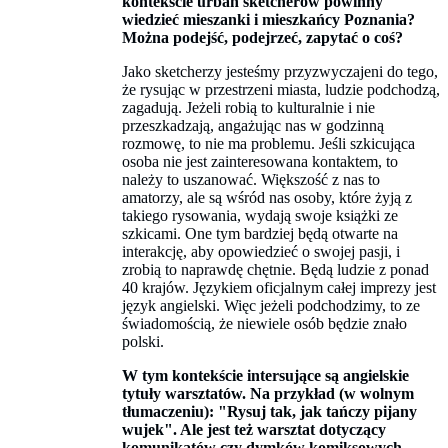
kontekście urban sketcherów powinny
wiedzieć mieszanki i mieszkańcy Poznania?
Można podejść, podejrzeć, zapytać o coś?
Jako sketcherzy jesteśmy przyzwyczajeni do tego,
że rysując w przestrzeni miasta, ludzie podchodzą,
zagadują. Jeżeli robią to kulturalnie i nie
przeszkadzają, angażując nas w godzinną
rozmowę, to nie ma problemu. Jeśli szkicująca
osoba nie jest zainteresowana kontaktem, to
należy to uszanować. Większość z nas to
amatorzy, ale są wśród nas osoby, które żyją z
takiego rysowania, wydają swoje książki ze
szkicami. One tym bardziej będą otwarte na
interakcję, aby opowiedzieć o swojej pasji, i
zrobią to naprawdę chętnie. Będą ludzie z ponad
40 krajów. Językiem oficjalnym całej imprezy jest
język angielski. Więc jeżeli podchodzimy, to ze
świadomością, że niewiele osób będzie znało
polski.
W tym kontekście intersujące są angielskie
tytuły warsztatów. Na przykład (w wolnym
tłumaczeniu): "Rysuj tak, jak tańczy pijany
wujek". Ale jest też warsztat dotyczący
komunikatów czy dymków komiksowych.