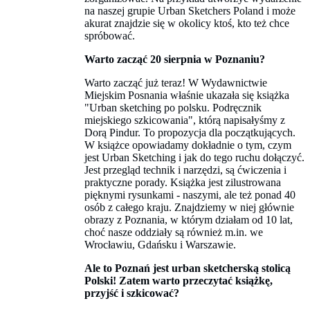
na naszej grupie Urban Sketchers Poland i może
akurat znajdzie się w okolicy ktoś, kto też chce
spróbować.
Warto zacząć 20 sierpnia w Poznaniu?
Warto zacząć już teraz! W Wydawnictwie
Miejskim Posnania właśnie ukazała się książka
"Urban sketching po polsku. Podręcznik
miejskiego szkicowania", którą napisałyśmy z
Dorą Pindur. To propozycja dla początkujących.
W książce opowiadamy dokładnie o tym, czym
jest Urban Sketching i jak do tego ruchu dołączyć.
Jest przegląd technik i narzędzi, są ćwiczenia i
praktyczne porady. Książka jest zilustrowana
pięknymi rysunkami - naszymi, ale też ponad 40
osób z całego kraju. Znajdziemy w niej głównie
obrazy z Poznania, w którym działam od 10 lat,
choć nasze oddziały są również m.in. we
Wrocławiu, Gdańsku i Warszawie.
Ale to Poznań jest urban
sketcherską
s
tolicą
Polski! Zatem warto przeczytać książkę,
przyjść i szkicować?