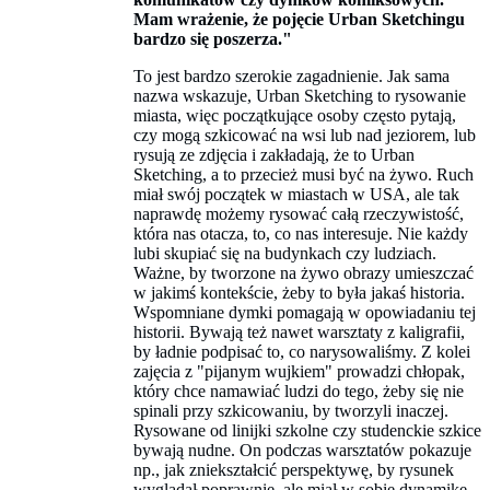
Mam wrażenie, że pojęcie
U
rban
S
ketchingu
bardzo się poszerza."
To jest bardzo szerokie zagadnienie. Jak sama
nazwa wskazuje, Urban Sketching to rysowanie
miasta, więc początkujące osoby często pytają,
czy mogą szkicować na wsi lub nad jeziorem, lub
rysują ze zdjęcia i zakładają, że to Urban
Sketching, a to przecież musi być na żywo. Ruch
miał swój początek w miastach w USA, ale tak
naprawdę możemy rysować całą rzeczywistość,
która nas otacza, to, co nas interesuje. Nie każdy
lubi skupiać się na budynkach czy ludziach.
Ważne, by tworzone na żywo obrazy umieszczać
w jakimś kontekście, żeby to była jakaś historia.
Wspomniane dymki pomagają w opowiadaniu tej
historii. Bywają też nawet warsztaty z kaligrafii,
by ładnie podpisać to, co narysowaliśmy. Z kolei
zajęcia z "pijanym wujkiem" prowadzi chłopak,
który chce namawiać ludzi do tego, żeby się nie
spinali przy szkicowaniu, by tworzyli inaczej.
Rysowane od linijki szkolne czy studenckie szkice
bywają nudne. On podczas warsztatów pokazuje
np., jak zniekształcić perspektywę, by rysunek
wyglądał poprawnie, ale miał w sobie dynamikę.