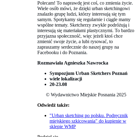
Polecam! To naprawdę jest coś, co zmienia życie.
Wiele osób mówi, że dzięki urban sketchingowi
znalazło grupę ludzi, którzy interesują się tym
samym. Spotykamy się regularnie i ciągle mamy
wspólne tematy. Sketcherzy zwykle podróżują i
interesują się materiałami plastycznymi. To bardzo
przyjazna społeczność, więc jeżeli ktoś chce
zmienić swoje życie, a lubi rysować, to
zapraszamy serdecznie do naszej grupy na
Facebooku i do Poznania.
Rozmawiała Agnieszka Nawrocka
Sympozjum Urban Sketchers Poznań
wiele lokalizacji
20-23.08
© Wydawnictwo Miejskie Posnania 2025
Odwiedź także:
"Urban sketching po polsku. Podręcznik
miejskiego szkicowania" do kupienie w
sklepie WMP
Podziel się