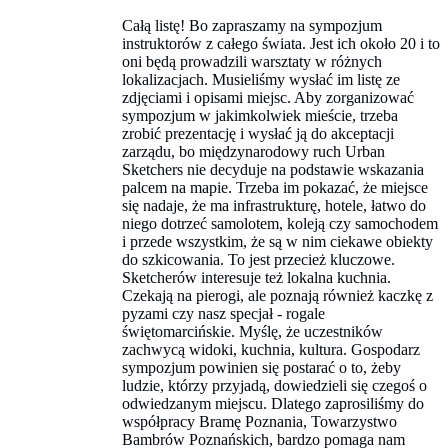
Całą listę! Bo zapraszamy na sympozjum
instruktorów z całego świata. Jest ich około 20 i to
oni będą prowadzili warsztaty w różnych
lokalizacjach. Musieliśmy wysłać im listę ze
zdjęciami i opisami miejsc. Aby zorganizować
sympozjum w jakimkolwiek mieście, trzeba
zrobić prezentację i wysłać ją do akceptacji
zarządu, bo międzynarodowy ruch Urban
Sketchers nie decyduje na podstawie wskazania
palcem na mapie. Trzeba im pokazać, że miejsce
się nadaje, że ma infrastrukturę, hotele, łatwo do
niego dotrzeć samolotem, koleją czy samochodem
i przede wszystkim, że są w nim ciekawe obiekty
do szkicowania. To jest przecież kluczowe.
Sketcherów interesuje też lokalna kuchnia.
Czekają na pierogi, ale poznają również kaczkę z
pyzami czy nasz specjał - rogale
świętomarcińskie. Myślę, że uczestników
zachwycą widoki, kuchnia, kultura. Gospodarz
sympozjum powinien się postarać o to, żeby
ludzie, którzy przyjadą, dowiedzieli się czegoś o
odwiedzanym miejscu. Dlatego zaprosiliśmy do
współpracy Bramę Poznania, Towarzystwo
Bambrów Poznańskich, bardzo pomaga nam