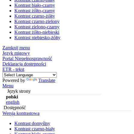
Kontrast biało-czarny
Kontrast żółto-czarny
Kontrast czarno-żółty
Kontrast czarno-zielony
Kontrast zielono-czarny
Kontrast żółto-niebieski
Kontrast niebiesko-żółty
Zamknij menu
Język migowy
Portal Niepełnosprawność
Deklaracja dostępności
ETR - tekst
Powered by
Translate
Menu
Język strony
polski
english
Dostępność
Wersja kontrastowa
Kontrast domyślny
Kontrast czarno-biały