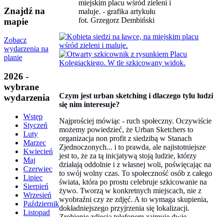
Znajdź na
fot. Grzegorz Dembiński
mapie
Zobacz
wydarzenia na
planie
2026 -
wybrane
Czym jest urban sketching i dlaczego tylu ludzi
wydarzenia
się nim interesuje?
Wstęp
Najprościej mówiąc - ruch społeczny. Oczywiście
Styczeń
możemy powiedzieć, że Urban Sketchers to
Luty
organizacja non profit z siedzibą w Stanach
Marzec
Zjednoczonych... i to prawda, ale najistotniejsze
Kwiecień
jest to, że za tą inicjatywą stoją ludzie, którzy
Maj
działają oddolnie i z własnej woli, poświęcając na
Czerwiec
to swój wolny czas. To społeczność osób z całego
Lipiec
świata, która po prostu celebruje szkicowanie na
Sierpień
żywo. Tworzą w konkretnych miejscach, nie z
Wrzesień
wyobraźni czy ze zdjęć. A to wymaga skupienia,
Październik
dokładniejszego przyjrzenia się lokalizacji.
Listopad
Zrobienie zdjęcia telefonem zajmuje dwie