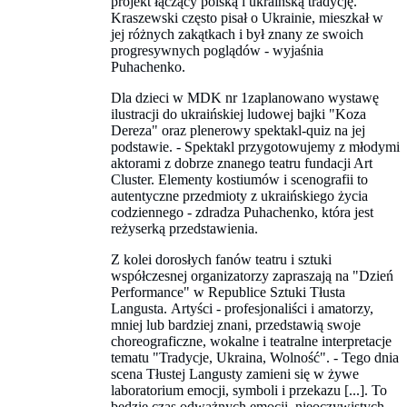
projekt łączący polską i ukraińską tradycję.
Kraszewski często pisał o Ukrainie, mieszkał w
jej różnych zakątkach i był znany ze swoich
progresywnych poglądów - wyjaśnia
Puhachenko.
Dla dzieci w MDK nr 1zaplanowano wystawę
ilustracji do ukraińskiej ludowej bajki "Koza
Dereza" oraz plenerowy spektakl-quiz na jej
podstawie. - Spektakl przygotowujemy z młodymi
aktorami z dobrze znanego teatru fundacji Art
Cluster. Elementy kostiumów i scenografii to
autentyczne przedmioty z ukraińskiego życia
codziennego - zdradza Puhachenko, która jest
reżyserką przedstawienia.
Z kolei dorosłych fanów teatru i sztuki
współczesnej organizatorzy zapraszają na "Dzień
Performance" w Republice Sztuki Tłustа
Langustа. Artyści - profesjonaliści i amatorzy,
mniej lub bardziej znani, przedstawią swoje
choreograficzne, wokalne i teatralne interpretacje
tematu "Tradycje, Ukraina, Wolność". - Tego dnia
scena Tłustej Langusty zamieni się w żywe
laboratorium emocji, symboli i przekazu [...]. To
będzie czas odważnych emocji, nieoczywistych