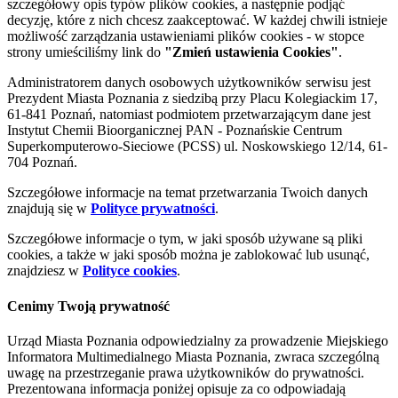
szczegółowy opis typów plików cookies, a następnie podjąć
decyzję, które z nich chcesz zaakceptować. W każdej chwili istnieje
możliwość zarządzania ustawieniami plików cookies - w stopce
strony umieściliśmy link do
"Zmień ustawienia Cookies"
.
Administratorem danych osobowych użytkowników serwisu jest
Prezydent Miasta Poznania z siedzibą przy Placu Kolegiackim 17,
61-841 Poznań, natomiast podmiotem przetwarzającym dane jest
Instytut Chemii Bioorganicznej PAN - Poznańskie Centrum
Superkomputerowo-Sieciowe (PCSS) ul. Noskowskiego 12/14, 61-
704 Poznań.
Szczegółowe informacje na temat przetwarzania Twoich danych
znajdują się w
Polityce prywatności
.
Szczegółowe informacje o tym, w jaki sposób używane są pliki
cookies, a także w jaki sposób można je zablokować lub usunąć,
znajdziesz w
Polityce cookies
.
Cenimy Twoją prywatność
Urząd Miasta Poznania odpowiedzialny za prowadzenie Miejskiego
Informatora Multimedialnego Miasta Poznania, zwraca szczególną
uwagę na przestrzeganie prawa użytkowników do prywatności.
Prezentowana informacja poniżej opisuje za co odpowiadają