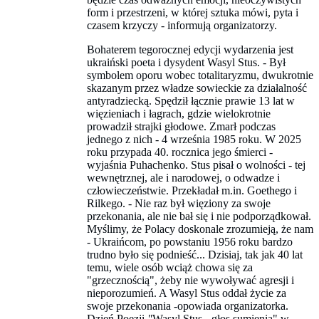
form i przestrzeni, w której sztuka mówi, pyta i
czasem krzyczy - informują organizatorzy.
Bohaterem tegorocznej edycji wydarzenia jest
ukraiński poeta i dysydent Wasyl Stus. - Był
symbolem oporu wobec totalitaryzmu, dwukrotnie
skazanym przez władze sowieckie za działalność
antyradziecką. Spędził łącznie prawie 13 lat w
więzieniach i łagrach, gdzie wielokrotnie
prowadził strajki głodowe. Zmarł podczas
jednego z nich - 4 września 1985 roku. W 2025
roku przypada 40. rocznica jego śmierci -
wyjaśnia Puhachenko. Stus pisał o wolności - tej
wewnętrznej, ale i narodowej, o odwadze i
człowieczeństwie. Przekładał m.in. Goethego i
Rilkego. - Nie raz był więziony za swoje
przekonania, ale nie bał się i nie podporządkował.
Myślimy, że Polacy doskonale zrozumieją, że nam
- Ukraińcom, po powstaniu 1956 roku bardzo
trudno było się podnieść... Dzisiaj, tak jak 40 lat
temu, wiele osób wciąż chowa się za
"grzecznością", żeby nie wywoływać agresji i
nieporozumień. A Wasyl Stus oddał życie za
swoje przekonania -opowiada organizatorka.
Dzień Poezji
"
Wasyl Stus - głos sumienia" w