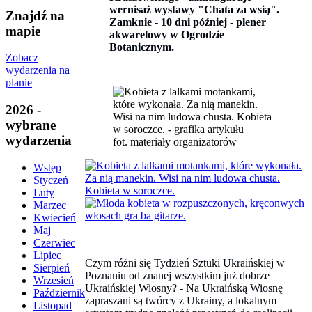
wernisaż wystawy "Chata za wsią".
Znajdź na
Zamknie - 10 dni później - plener
mapie
akwarelowy w Ogrodzie
Botanicznym.
Zobacz
wydarzenia na
planie
2026 -
wybrane
wydarzenia
fot. materiały organizatorów
Wstęp
Styczeń
Luty
Marzec
Kwiecień
Maj
Czerwiec
Lipiec
Czym różni się Tydzień Sztuki Ukraińskiej w
Sierpień
Poznaniu od znanej wszystkim już dobrze
Wrzesień
Ukraińskiej Wiosny? - Na Ukraińską Wiosnę
Październik
zapraszani są twórcy z Ukrainy, a lokalnym
Listopad