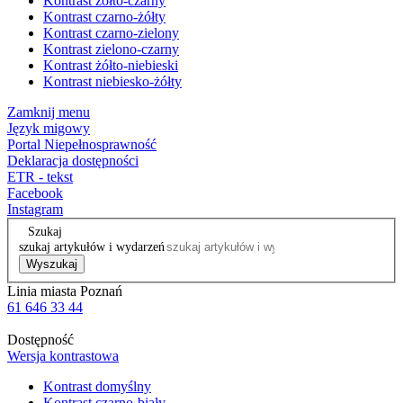
Kontrast żółto-czarny
Kontrast czarno-żółty
Kontrast czarno-zielony
Kontrast zielono-czarny
Kontrast żółto-niebieski
Kontrast niebiesko-żółty
Zamknij menu
Język migowy
Portal Niepełnosprawność
Deklaracja dostępności
ETR - tekst
Facebook
Instagram
Szukaj
szukaj artykułów i wydarzeń
Wyszukaj
Linia miasta Poznań
61 646 33 44
Dostępność
Wersja kontrastowa
Kontrast domyślny
Kontrast czarno-biały