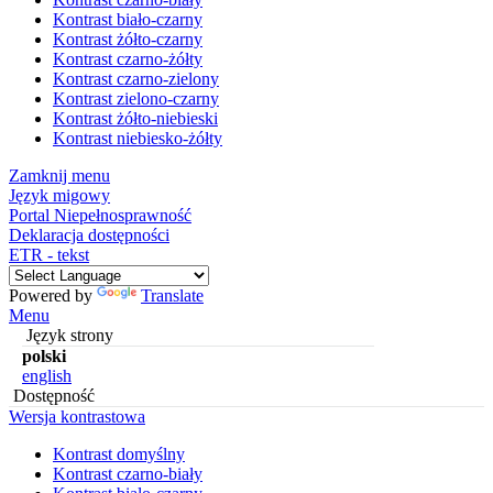
Kontrast biało-czarny
Kontrast żółto-czarny
Kontrast czarno-żółty
Kontrast czarno-zielony
Kontrast zielono-czarny
Kontrast żółto-niebieski
Kontrast niebiesko-żółty
Zamknij menu
Język migowy
Portal Niepełnosprawność
Deklaracja dostępności
ETR - tekst
Powered by
Translate
Menu
Język strony
polski
english
Dostępność
Wersja kontrastowa
Kontrast domyślny
Kontrast czarno-biały