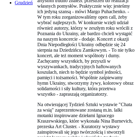
artystom trudno znaleźć przestrzeń do realizacji
Grudzień
własnych pomysłów. Praktycznie więc jesteśmy
ich jedyną szansą - mówi Margo Puhachenko. -
W tym roku zorganizowaliśmy open call, żeby
wybrać najlepszych. W konkursie wzięli udział
również autorzy, którzy w zeszłym roku wrócili z
Poznania do Ukrainy, ale bardzo chcieli wystąpić
na naszym koncercie - dodaje. Koncert z okazji
Dnia Niepodległości Ukrainy odbędzie się 24
sierpnia na Dziedzińcu Zamkowym. - To nie tylko
koncert, ale też moment wspólnoty i dumy.
Zachęcamy wszystkich, by przyszli w
wyszywankach, tradycyjnych haftowanych
koszulach, niech to będzie symbol jedności,
pamięci i tożsamości. Wspólnie zaśpiewamy
hymn Ukrainy, stworzymy żywy, kolorowy obraz
solidarności i siły kultury, która przetrwa
wszystko - zapraszają organizatorzy.
Na otwierającej Tydzień Sztuki wystawie "Chata
za wsią" zaprezentowane zostaną m.in. lalki
motanki inspirowane dziełami Ignacego
Kraszewskiego, które wykonała Nina Burnevich,
prezeska Art Cluster. - Kuratorzy wystawy
zainspirowali się jego twórczością i stworzyli