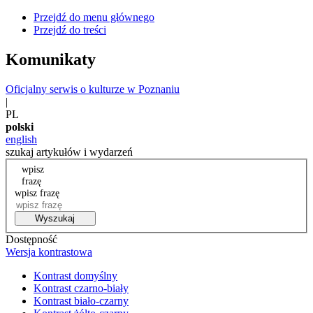
Przejdź do menu głównego
Przejdź do treści
Komunikaty
Oficjalny serwis o kulturze w Poznaniu
|
PL
polski
english
szukaj artykułów i wydarzeń
wpisz
frazę
wpisz frazę
Wyszukaj
Dostępność
Wersja kontrastowa
Kontrast domyślny
Kontrast czarno-biały
Kontrast biało-czarny