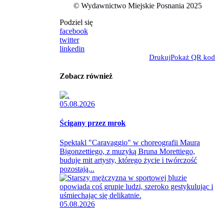
© Wydawnictwo Miejskie Posnania 2025
Podziel się
facebook
twitter
linkedin
Drukuj
Pokaż QR kod
Zobacz również
05.08.2026
Ścigany przez mrok
Spektakl "Caravaggio" w choreografii Maura
Bigonzettiego, z muzyką Bruna Morettiego,
buduje mit artysty, którego życie i twórczość
pozostają...
05.08.2026