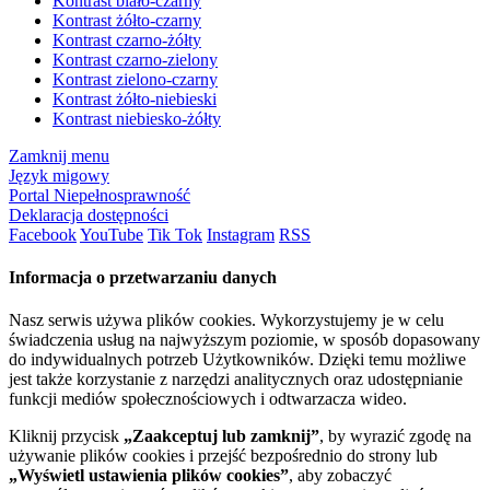
Kontrast biało-czarny
Kontrast żółto-czarny
Kontrast czarno-żółty
Kontrast czarno-zielony
Kontrast zielono-czarny
Kontrast żółto-niebieski
Kontrast niebiesko-żółty
Zamknij menu
Język migowy
Portal Niepełnosprawność
Deklaracja dostępności
Facebook
YouTube
Tik Tok
Instagram
RSS
Informacja o przetwarzaniu danych
Nasz serwis używa plików cookies. Wykorzystujemy je w celu
świadczenia usług na najwyższym poziomie, w sposób dopasowany
do indywidualnych potrzeb Użytkowników. Dzięki temu możliwe
jest także korzystanie z narzędzi analitycznych oraz udostępnianie
funkcji mediów społecznościowych i odtwarzacza wideo.
Kliknij przycisk
„Zaakceptuj lub zamknij”
, by wyrazić zgodę na
używanie plików cookies i przejść bezpośrednio do strony lub
„Wyświetl ustawienia plików cookies”
, aby zobaczyć