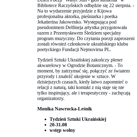
Bibliotece Raczyńskich odbędzie się 22 sierpnia. -
Na to wydarzenie przyjedzie z Kijowa
profesjonalna aktorka, pieśniarka i poetka
Jekatierina Jakowenko. Występująca pod
pseudonimem Delfineja artystka przygotowała
razem z Przemysławem Śledziem specjalny
program muzyczny. Do czytania poezji zaproszeni
zostali również członkowie ukraińskiego klubu
poetyckiego Fundacji Nejmovirna PL.
Tydzień Sztuki Ukraińskiej zakończy plener
akwarelowy w Ogrodzie Botanicznym. - To
moment, by zatrzymać się, połączyć ze światem
przyrody i znaleźć ukojenie w sztuce. W
dzisiejszych czasach, kiedy łatwo zapomnieć o
relacji z naturą, taki kontakt z nią staje się nie
tylko inspirujący, ale i terapeutyczny - zachęcają
organizatorzy.
Monika Nawrocka-Leśnik
Tydzień Sztuki Ukraińskiej
20-31.08
wstęp wolny