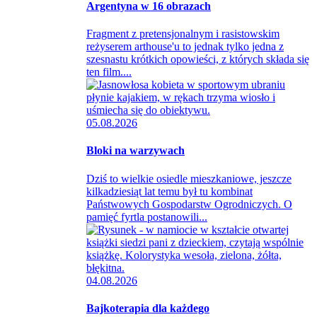
Argentyna w 16 obrazach
Fragment z pretensjonalnym i rasistowskim
reżyserem arthouse'u to jednak tylko jedna z
szesnastu krótkich opowieści, z których składa się
ten film....
05.08.2026
Bloki na warzywach
Dziś to wielkie osiedle mieszkaniowe, jeszcze
kilkadziesiąt lat temu był tu kombinat
Państwowych Gospodarstw Ogrodniczych. O
pamięć fyrtla postanowili...
04.08.2026
Bajkoterapia dla każdego