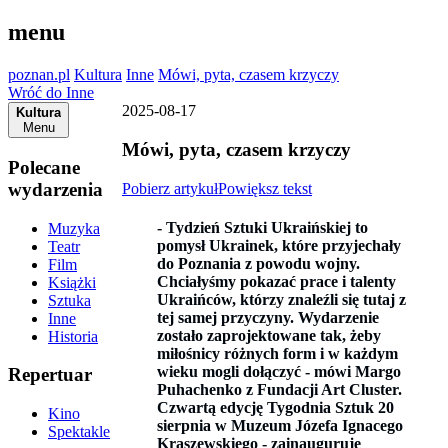
menu
poznan.pl
Kultura
Inne
Mówi, pyta, czasem krzyczy
Wróć do Inne
2025-08-17
Kultura
Menu
Mówi, pyta, czasem krzyczy
Polecane
wydarzenia
Pobierz artykuł
Powiększ tekst
- Tydzień Sztuki Ukraińskiej to
Muzyka
pomysł Ukrainek, które przyjechały
Teatr
do Poznania z powodu wojny.
Film
Chciałyśmy pokazać prace i talenty
Książki
Ukraińców, którzy znaleźli się tutaj z
Sztuka
tej samej przyczyny. Wydarzenie
Inne
zostało zaprojektowane tak, żeby
Historia
miłośnicy różnych form i w każdym
wieku mogli dołączyć
-
mówi Margo
Repertuar
Puhachenko z Fundacji Art Cluster.
Czwartą edycję Tygodnia Sztuk 20
Kino
sierpnia w Muzeum Józefa Ignacego
Spektakle
Kraszewskiego - zainauguruje