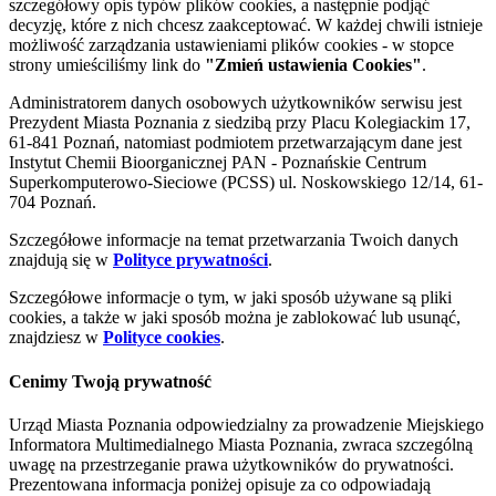
szczegółowy opis typów plików cookies, a następnie podjąć
decyzję, które z nich chcesz zaakceptować. W każdej chwili istnieje
możliwość zarządzania ustawieniami plików cookies - w stopce
strony umieściliśmy link do
"Zmień ustawienia Cookies"
.
Administratorem danych osobowych użytkowników serwisu jest
Prezydent Miasta Poznania z siedzibą przy Placu Kolegiackim 17,
61-841 Poznań, natomiast podmiotem przetwarzającym dane jest
Instytut Chemii Bioorganicznej PAN - Poznańskie Centrum
Superkomputerowo-Sieciowe (PCSS) ul. Noskowskiego 12/14, 61-
704 Poznań.
Szczegółowe informacje na temat przetwarzania Twoich danych
znajdują się w
Polityce prywatności
.
Szczegółowe informacje o tym, w jaki sposób używane są pliki
cookies, a także w jaki sposób można je zablokować lub usunąć,
znajdziesz w
Polityce cookies
.
Cenimy Twoją prywatność
Urząd Miasta Poznania odpowiedzialny za prowadzenie Miejskiego
Informatora Multimedialnego Miasta Poznania, zwraca szczególną
uwagę na przestrzeganie prawa użytkowników do prywatności.
Prezentowana informacja poniżej opisuje za co odpowiadają