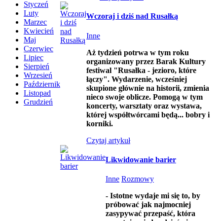
Styczeń
Luty
Wczoraj i dziś nad Rusałką
Marzec
Kwiecień
Inne
Maj
Czerwiec
Aż tydzień potrwa w tym roku
Lipiec
organizowany przez Barak Kultury
Sierpień
festiwal "Rusałka - jezioro, które
Wrzesień
łączy". Wydarzenie, wcześniej
Październik
skupione głównie na historii, zmienia
Listopad
nieco swoje oblicze. Pomogą w tym
Grudzień
koncerty, warsztaty oraz wystawa,
której współtwórcami będą... bobry i
korniki.
Czytaj artykuł
Likwidowanie barier
Inne
Rozmowy
- Istotne wydaje mi się to, by
próbować jak najmocniej
zasypywać przepaść, która