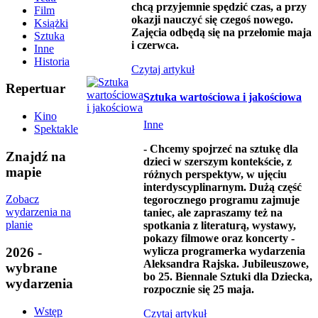
chcą przyjemnie spędzić czas, a przy
Film
okazji nauczyć się czegoś nowego.
Książki
Zajęcia odbędą się na przełomie maja
Sztuka
i czerwca.
Inne
Historia
Czytaj artykuł
Repertuar
Sztuka wartościowa i jakościowa
Kino
Inne
Spektakle
- Chcemy spojrzeć na sztukę dla
Znajdź na
dzieci w szerszym kontekście, z
mapie
różnych perspektyw, w ujęciu
interdyscyplinarnym. Dużą część
Zobacz
tegorocznego programu zajmuje
wydarzenia na
taniec, ale zapraszamy też na
planie
spotkania z literaturą, wystawy,
pokazy filmowe oraz koncerty -
2026 -
wylicza programerka wydarzenia
Aleksandra Rajska. Jubileuszowe,
wybrane
bo 25. Biennale Sztuki dla Dziecka,
wydarzenia
rozpocznie się 25 maja.
Wstęp
Czytaj artykuł