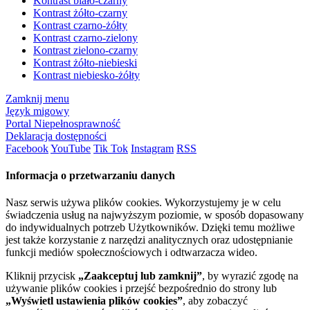
Kontrast biało-czarny
Kontrast żółto-czarny
Kontrast czarno-żółty
Kontrast czarno-zielony
Kontrast zielono-czarny
Kontrast żółto-niebieski
Kontrast niebiesko-żółty
Zamknij menu
Język migowy
Portal Niepełnosprawność
Deklaracja dostępności
Facebook
YouTube
Tik Tok
Instagram
RSS
Informacja o przetwarzaniu danych
Nasz serwis używa plików cookies. Wykorzystujemy je w celu
świadczenia usług na najwyższym poziomie, w sposób dopasowany
do indywidualnych potrzeb Użytkowników. Dzięki temu możliwe
jest także korzystanie z narzędzi analitycznych oraz udostępnianie
funkcji mediów społecznościowych i odtwarzacza wideo.
Kliknij przycisk
„Zaakceptuj lub zamknij”
, by wyrazić zgodę na
używanie plików cookies i przejść bezpośrednio do strony lub
„Wyświetl ustawienia plików cookies”
, aby zobaczyć