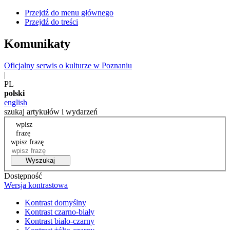
Przejdź do menu głównego
Przejdź do treści
Komunikaty
Oficjalny serwis o kulturze w Poznaniu
|
PL
polski
english
szukaj artykułów i wydarzeń
wpisz
frazę
wpisz frazę
Wyszukaj
Dostępność
Wersja kontrastowa
Kontrast domyślny
Kontrast czarno-biały
Kontrast biało-czarny