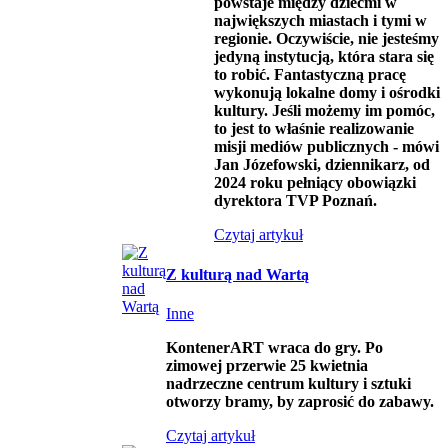
powstaje między dziećmi w
największych miastach i tymi w
regionie. Oczywiście, nie jesteśmy
jedyną instytucją, która stara się
to robić. Fantastyczną pracę
wykonują lokalne domy i ośrodki
kultury. Jeśli możemy im pomóc,
to jest to właśnie realizowanie
misji mediów publicznych - mówi
Jan Józefowski, dziennikarz, od
2024 roku pełniący obowiązki
dyrektora TVP Poznań.
Czytaj artykuł
Z kulturą nad Wartą
Inne
KontenerART wraca do gry. Po
zimowej przerwie 25 kwietnia
nadrzeczne centrum kultury i sztuki
otworzy bramy, by zaprosić do zabawy.
Czytaj artykuł