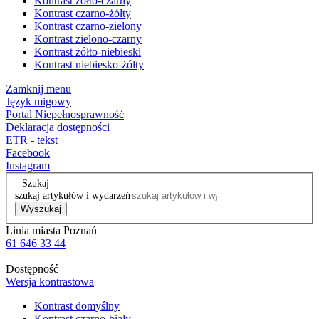
Kontrast żółto-czarny
Kontrast czarno-żółty
Kontrast czarno-zielony
Kontrast zielono-czarny
Kontrast żółto-niebieski
Kontrast niebiesko-żółty
Zamknij menu
Język migowy
Portal Niepełnosprawność
Deklaracja dostępności
ETR - tekst
Facebook
Instagram
Szukaj
szukaj artykułów i wydarzeń
Wyszukaj
Linia miasta Poznań
61 646 33 44
Dostępność
Wersja kontrastowa
Kontrast domyślny
Kontrast czarno-biały