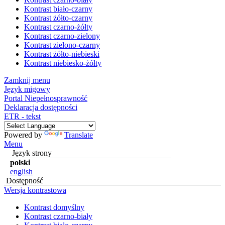
Kontrast biało-czarny
Kontrast żółto-czarny
Kontrast czarno-żółty
Kontrast czarno-zielony
Kontrast zielono-czarny
Kontrast żółto-niebieski
Kontrast niebiesko-żółty
Zamknij menu
Język migowy
Portal Niepełnosprawność
Deklaracja dostępności
ETR - tekst
Powered by
Translate
Menu
Język strony
polski
english
Dostępność
Wersja kontrastowa
Kontrast domyślny
Kontrast czarno-biały