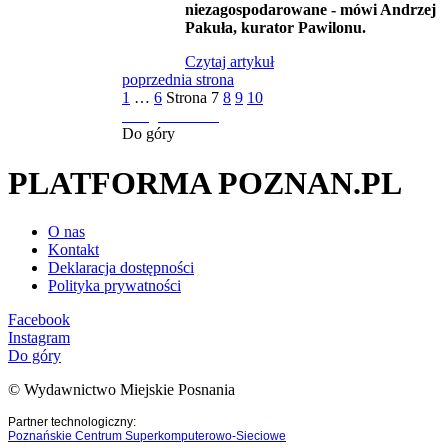
niezagospodarowane
- mówi Andrzej
Pakuła, kurator Pawilonu.
Czytaj artykuł
poprzednia strona
1
…
6
Strona
7
8
9
10
następna strona
Do góry
PLATFORMA POZNAN.PL
O nas
Kontakt
Deklaracja dostępności
Polityka prywatności
Facebook
Instagram
Do góry
© Wydawnictwo Miejskie Posnania
Partner technologiczny:
Poznańskie Centrum Superkomputerowo-Sieciowe