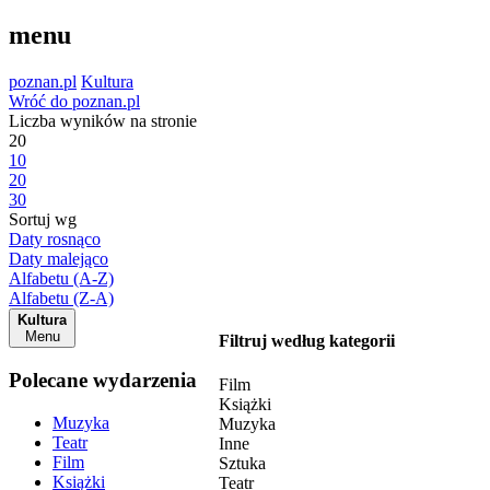
menu
poznan.pl
Kultura
Wróć do poznan.pl
Liczba wyników na stronie
20
10
20
30
Sortuj wg
Daty rosnąco
Daty malejąco
Alfabetu (A-Z)
Alfabetu (Z-A)
Kultura
Menu
Filtruj według kategorii
Polecane wydarzenia
Film
Książki
Muzyka
Muzyka
Teatr
Inne
Film
Sztuka
Książki
Teatr