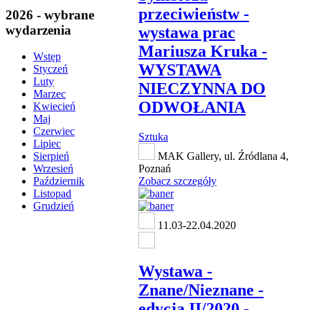
przeciwieństw -
2026 - wybrane
wydarzenia
wystawa prac
Mariusza Kruka -
Wstęp
WYSTAWA
Styczeń
Luty
NIECZYNNA DO
Marzec
ODWOŁANIA
Kwiecień
Maj
Czerwiec
Sztuka
Lipiec
MAK Gallery, ul. Źródlana 4,
Sierpień
Poznań
Wrzesień
Zobacz szczegóły
Październik
Listopad
Grudzień
11.03-22.04.2020
Wystawa -
Znane/Nieznane -
edycja II/2020 -