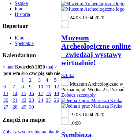
Sztuka
Inne
Historia
24.03-15.04.2020
Repertuar
Muzeum
Kino
Spektakle
Archeologiczne online
- zwiedzaj wystawy
Kalendarium
wirtualnie!
< mar
Kwiecień 2020
maj >
pon
wto
śro
czw
pią
sob
nie
Sztuka
1
2
3
4
5
Muzeum Archeologiczne w
6
7
8
9
10
11
12
Poznaniu, ul. Wodna 27, Poznań
13
14
15
16
17
18
19
Zobacz szczegóły
20
21
22
23
24
25
26
27
28
29
30
19.03-16.04.2020
Znajdź na mapie
10:00
Zobacz wydarzenia na planie
Symbioza