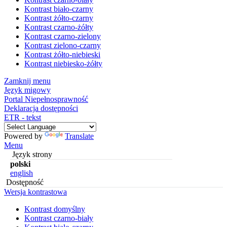
Kontrast biało-czarny
Kontrast żółto-czarny
Kontrast czarno-żółty
Kontrast czarno-zielony
Kontrast zielono-czarny
Kontrast żółto-niebieski
Kontrast niebiesko-żółty
Zamknij menu
Język migowy
Portal Niepełnosprawność
Deklaracja dostępności
ETR - tekst
Powered by
Translate
Menu
Język strony
polski
english
Dostępność
Wersja kontrastowa
Kontrast domyślny
Kontrast czarno-biały