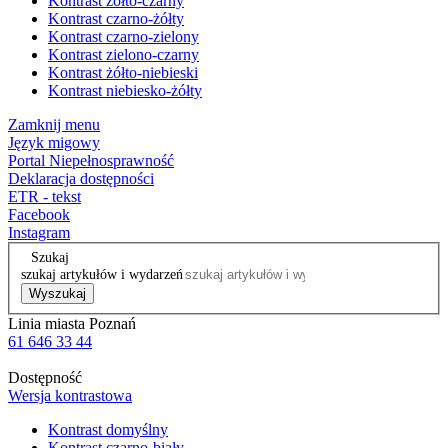
Kontrast żółto-czarny
Kontrast czarno-żółty
Kontrast czarno-zielony
Kontrast zielono-czarny
Kontrast żółto-niebieski
Kontrast niebiesko-żółty
Zamknij menu
Język migowy
Portal Niepełnosprawność
Deklaracja dostępności
ETR - tekst
Facebook
Instagram
Szukaj
szukaj artykułów i wydarzeń
Wyszukaj
Linia miasta Poznań
61 646 33 44
Dostępność
Wersja kontrastowa
Kontrast domyślny
Kontrast czarno-biały