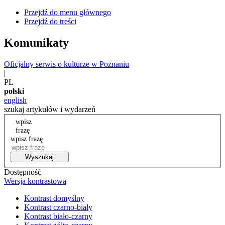
Przejdź do menu głównego
Przejdź do treści
Komunikaty
Oficjalny serwis o kulturze w Poznaniu
|
PL
polski
english
szukaj artykułów i wydarzeń
wpisz
frazę
wpisz frazę
Wyszukaj
Dostępność
Wersja kontrastowa
Kontrast domyślny
Kontrast czarno-biały
Kontrast biało-czarny