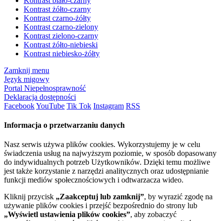
Kontrast biało-czarny
Kontrast żółto-czarny
Kontrast czarno-żółty
Kontrast czarno-zielony
Kontrast zielono-czarny
Kontrast żółto-niebieski
Kontrast niebiesko-żółty
Zamknij menu
Język migowy
Portal Niepełnosprawność
Deklaracja dostępności
Facebook
YouTube
Tik Tok
Instagram
RSS
Informacja o przetwarzaniu danych
Nasz serwis używa plików cookies. Wykorzystujemy je w celu
świadczenia usług na najwyższym poziomie, w sposób dopasowany
do indywidualnych potrzeb Użytkowników. Dzięki temu możliwe
jest także korzystanie z narzędzi analitycznych oraz udostępnianie
funkcji mediów społecznościowych i odtwarzacza wideo.
Kliknij przycisk
„Zaakceptuj lub zamknij”
, by wyrazić zgodę na
używanie plików cookies i przejść bezpośrednio do strony lub
„Wyświetl ustawienia plików cookies”
, aby zobaczyć