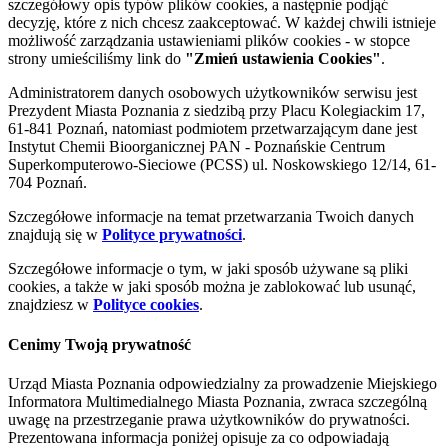
szczegółowy opis typów plików cookies, a następnie podjąć
decyzję, które z nich chcesz zaakceptować. W każdej chwili istnieje
możliwość zarządzania ustawieniami plików cookies - w stopce
strony umieściliśmy link do
"Zmień ustawienia Cookies"
.
Administratorem danych osobowych użytkowników serwisu jest
Prezydent Miasta Poznania z siedzibą przy Placu Kolegiackim 17,
61-841 Poznań, natomiast podmiotem przetwarzającym dane jest
Instytut Chemii Bioorganicznej PAN - Poznańskie Centrum
Superkomputerowo-Sieciowe (PCSS) ul. Noskowskiego 12/14, 61-
704 Poznań.
Szczegółowe informacje na temat przetwarzania Twoich danych
znajdują się w
Polityce prywatności
.
Szczegółowe informacje o tym, w jaki sposób używane są pliki
cookies, a także w jaki sposób można je zablokować lub usunąć,
znajdziesz w
Polityce cookies
.
Cenimy Twoją prywatność
Urząd Miasta Poznania odpowiedzialny za prowadzenie Miejskiego
Informatora Multimedialnego Miasta Poznania, zwraca szczególną
uwagę na przestrzeganie prawa użytkowników do prywatności.
Prezentowana informacja poniżej opisuje za co odpowiadają