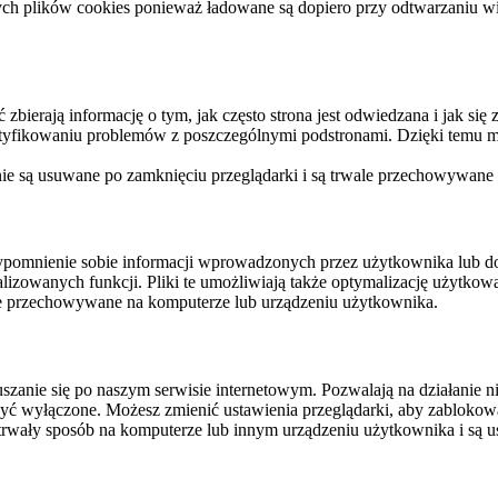
ych plików cookies ponieważ ładowane są dopiero przy odtwarzaniu wid
ierają informację o tym, jak często strona jest odwiedzana i jak się z 
ntyfikowaniu problemów z poszczególnymi podstronami. Dzięki temu mo
 nie są usuwane po zamknięciu przeglądarki i są trwale przechowywane
rzypomnienie sobie informacji wprowadzonych przez użytkownika lub 
nalizowanych funkcji. Pliki te umożliwiają także optymalizację użytko
ale przechowywane na komputerze lub urządzeniu użytkownika.
szanie się po naszym serwisie internetowym. Pozwalają na działanie ni
yć wyłączone. Możesz zmienić ustawienia przeglądarki, aby zablokować
trwały sposób na komputerze lub innym urządzeniu użytkownika i są u