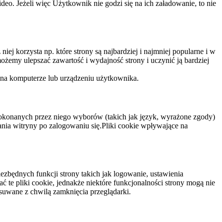
eo. Jeżeli więc Użytkownik nie godzi się na ich załadowanie, to nie
niej korzysta np. które strony są najbardziej i najmniej popularne i w
żemy ulepszać zawartość i wydajność strony i uczynić ją bardziej
 na komputerze lub urządzeniu użytkownika.
dokonanych przez niego wyborów (takich jak język, wyrażone zgody)
wania witryny po zalogowaniu się.Pliki cookie wpływające na
ezbędnych funkcji strony takich jak logowanie, ustawienia
 te pliki cookie, jednakże niektóre funkcjonalności strony mogą nie
suwane z chwilą zamknięcia przeglądarki.