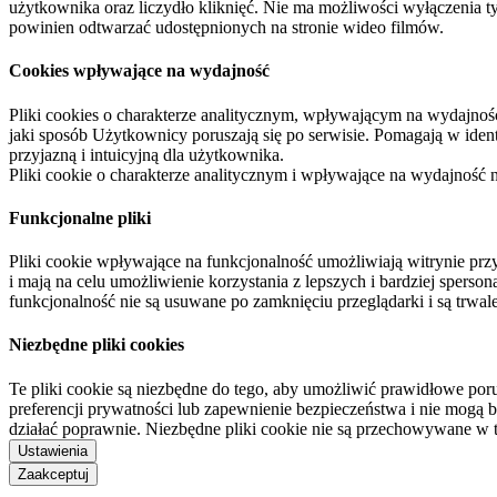
użytkownika oraz liczydło kliknięć. Nie ma możliwości wyłączenia t
powinien odtwarzać udostępnionych na stronie wideo filmów.
Cookies wpływające na wydajność
Pliki cookies o charakterze analitycznym, wpływającym na wydajność zb
jaki sposób Użytkownicy poruszają się po serwisie. Pomagają w ide
przyjazną i intuicyjną dla użytkownika.
Pliki cookie o charakterze analitycznym i wpływające na wydajność
Funkcjonalne pliki
Pliki cookie wpływające na funkcjonalność umożliwiają witrynie p
i mają na celu umożliwienie korzystania z lepszych i bardziej sperso
funkcjonalność nie są usuwane po zamknięciu przeglądarki i są trw
Niezbędne pliki cookies
Te pliki cookie są niezbędne do tego, aby umożliwić prawidłowe poru
preferencji prywatności lub zapewnienie bezpieczeństwa i nie mogą b
działać poprawnie. Niezbędne pliki cookie nie są przechowywane w 
Ustawienia
Zaakceptuj