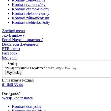
Kontrast żółto-czarny
Kontrast czarno-żółty
Kontrast czarno-zielony
Kontrast zielono-czarny
Kontrast żółto-niebieski
Kontrast niebiesko-żółty
Zamknij menu
Język migowy
Portal Niepełnosprawność
Deklaracja dostępności
ETR - tekst
Facebook
Instagram
Szukaj
szukaj artykułów i wydarzeń
Wyszukaj
Linia miasta Poznań
61 646 33 44
Dostępność
Wersja kontrastowa
Kontrast domyślny
Kontrast czarno-biały