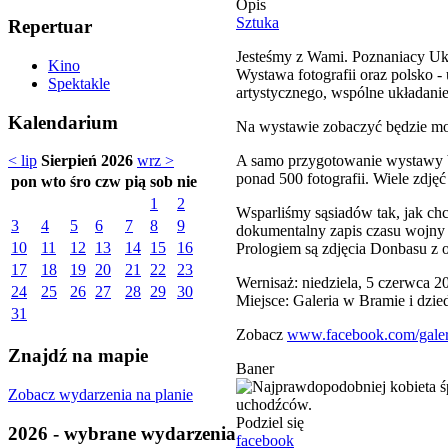
Opis
Sztuka
Repertuar
Jesteśmy z Wami. Poznaniacy U
Kino
Wystawa fotografii oraz polsko -
Spektakle
artystycznego, wspólne układani
Kalendarium
Na wystawie zobaczyć będzie moż
A samo przygotowanie wystawy 
< lip
Sierpień 2026
wrz >
ponad 500 fotografii. Wiele zdję
pon
wto
śro
czw
pią
sob
nie
1
2
Wsparliśmy sąsiadów tak, jak ch
3
4
5
6
7
8
9
dokumentalny zapis czasu wojny 
10
11
12
13
14
15
16
Prologiem są zdjęcia Donbasu z 
17
18
19
20
21
22
23
Wernisaż: niedziela, 5 czerwca 2
24
25
26
27
28
29
30
Miejsce: Galeria w Bramie i dzie
31
Zobacz
www.facebook.com/galer
Znajdź na mapie
Baner
Zobacz wydarzenia na planie
Podziel się
2026 - wybrane wydarzenia
facebook