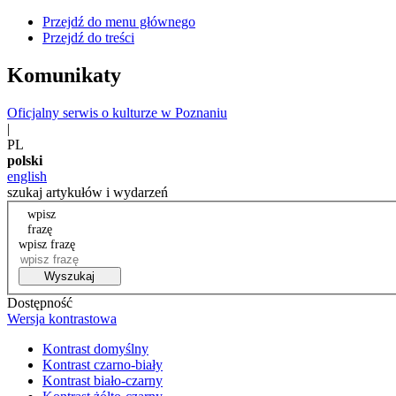
Przejdź do menu głównego
Przejdź do treści
Komunikaty
Oficjalny serwis o kulturze w Poznaniu
|
PL
polski
english
szukaj artykułów i wydarzeń
wpisz
frazę
wpisz frazę
Wyszukaj
Dostępność
Wersja kontrastowa
Kontrast domyślny
Kontrast czarno-biały
Kontrast biało-czarny