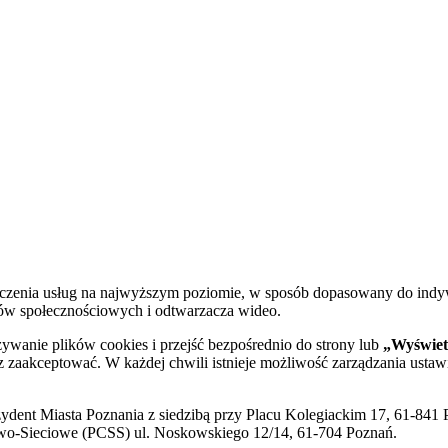
dczenia usług na najwyższym poziomie, w sposób dopasowany do indy
diów społecznościowych i odtwarzacza wideo.
żywanie plików cookies i przejść bezpośrednio do strony lub
„Wyświetl
sz zaakceptować. W każdej chwili istnieje możliwość zarządzania ustaw
ent Miasta Poznania z siedzibą przy Placu Kolegiackim 17, 61-841 P
o-Sieciowe (PCSS) ul. Noskowskiego 12/14, 61-704 Poznań.