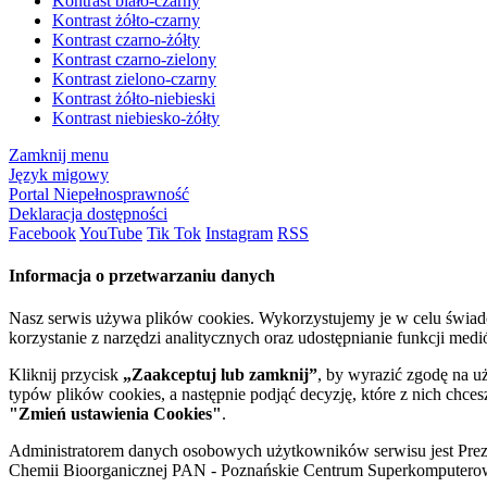
Kontrast biało-czarny
Kontrast żółto-czarny
Kontrast czarno-żółty
Kontrast czarno-zielony
Kontrast zielono-czarny
Kontrast żółto-niebieski
Kontrast niebiesko-żółty
Zamknij menu
Język migowy
Portal Niepełnosprawność
Deklaracja dostępności
Facebook
YouTube
Tik Tok
Instagram
RSS
Informacja o przetwarzaniu danych
Nasz serwis używa plików cookies. Wykorzystujemy je w celu świa
korzystanie z narzędzi analitycznych oraz udostępnianie funkcji me
Kliknij przycisk
„Zaakceptuj lub zamknij”
, by wyrazić zgodę na u
typów plików cookies, a następnie podjąć decyzję, które z nich chce
"Zmień ustawienia Cookies"
.
Administratorem danych osobowych użytkowników serwisu jest Prezyd
Chemii Bioorganicznej PAN - Poznańskie Centrum Superkomputerow