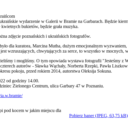
kraińcom
 ukraińskie wydarzenie w Galerii w Bramie na Garbarach. Będzie kier
e kwietnych bukietów, będzie grała muzyka.
na zdjęcie poznańskich i ukraińskich fotografów.
było dla kuratora, Marcina Mutha, dużym emocjonalnym wyzwaniem,
ć jest wzruszających, chwytających za serce, to wszystko w mocnych, w
cieliśmy i mogliśmy. O tym opowiada wystawa fotografii "Jesteśmy z
czterech autorów - Sławka Wąchały, Norberta Rzepki, Pawła Liszkow
okresu pokoju, przed rokiem 2014, autorstwa Oleksija Sokuna.
022 od godziny 14.00.
dziniec Zielonego Centrum, ulica Garbary 47 w Poznaniu.
ia.w.bramie/
Pobierz baner (JPEG, 63,75 kB)