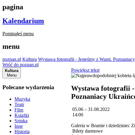
pagina
Kalendarium
Pominąłeś menu
menu
poznan.pl
Kultura
Wystawa fotografii - Jesteśmy z Wami. Poznaniac
Wróć do poznan.pl
Powiększ tekst
Kultura
Menu
Polecane wydarzenia
Wystawa fotografii 
Poznaniacy Ukraiń
Muzyka
Teatr
05.06 – 31.08.2022
Film
14:00
Książki
Sztuka
Galeria w Bramie i dziedziniec 
Inne
Bilety darmowe
Historia