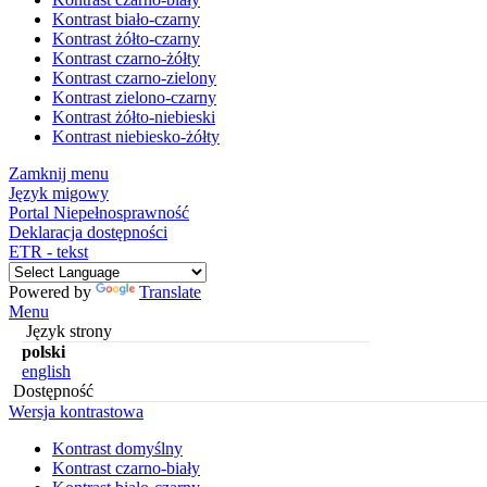
Kontrast biało-czarny
Kontrast żółto-czarny
Kontrast czarno-żółty
Kontrast czarno-zielony
Kontrast zielono-czarny
Kontrast żółto-niebieski
Kontrast niebiesko-żółty
Zamknij menu
Język migowy
Portal Niepełnosprawność
Deklaracja dostępności
ETR - tekst
Powered by
Translate
Menu
Język strony
polski
english
Dostępność
Wersja kontrastowa
Kontrast domyślny
Kontrast czarno-biały