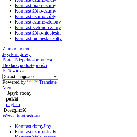
Kontrast biało-czarny
Kontrast żółto-czarny
Kontrast czarno-żółty
Kontrast czarno-zielony
Kontrast zielono-czarny
Kontrast żółto-niebieski
Kontrast niebiesko-żółty
Zamknij menu
Język migowy
Portal Niepełnosprawność
Deklaracja dostępności
ETR - tekst
Powered by
Translate
Menu
Język strony
polski
english
Dostępność
Wersja kontrastowa
Kontrast domyślny
Kontrast czarno-biały