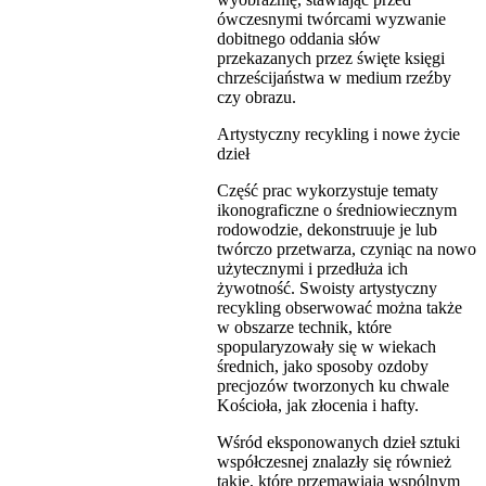
ówczesnymi twórcami wyzwanie
dobitnego oddania słów
przekazanych przez święte księgi
chrześcijaństwa w medium rzeźby
czy obrazu.
Artystyczny recykling i nowe życie
dzieł
Część prac wykorzystuje tematy
ikonograficzne o średniowiecznym
rodowodzie, dekonstruuje je lub
twórczo przetwarza, czyniąc na nowo
użytecznymi i przedłuża ich
żywotność. Swoisty artystyczny
recykling obserwować można także
w obszarze technik, które
spopularyzowały się w wiekach
średnich, jako sposoby ozdoby
precjozów tworzonych ku chwale
Kościoła, jak złocenia i hafty.
Wśród eksponowanych dzieł sztuki
współczesnej znalazły się również
takie, które przemawiają wspólnym