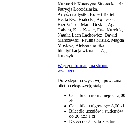
Kuratorki: Katarzyna Sinoracka i dr
Patrycja Łobodzińska,
Artyści i artystki: Robert Bartel,
Beata Ewa Białecka, Agnieszka
Brzeżańska, Marta Deskur, Aga
Gabara, Kaja Koster, Ewa Kuryluk,
Natalia Lach Lachowicz, Dawid
Marszewski, Paulina Misiak, Magda
Moskwa, Aleksandra Ska.
Identyfikacja wizualna: Agata
Kulczyk
Więcej informacji na stronie
wydarzenia.
Do wstępu na wystawę upoważnia
bilet na ekspozycję stałą:
Cena biletu normalnego: 12,00
zł
Cena biletu ulgowego: 8,00 zł
Bilet dla uczniów i studentów
do 26 r.ż.: 1 zł
Dzieci do 7 r.ż: bezpłatnie