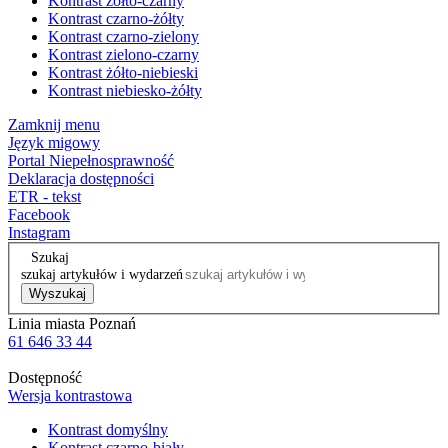
Kontrast żółto-czarny
Kontrast czarno-żółty
Kontrast czarno-zielony
Kontrast zielono-czarny
Kontrast żółto-niebieski
Kontrast niebiesko-żółty
Zamknij menu
Język migowy
Portal Niepełnosprawność
Deklaracja dostępności
ETR - tekst
Facebook
Instagram
Szukaj
szukaj artykułów i wydarzeń
Wyszukaj
Linia miasta Poznań
61 646 33 44
Dostępność
Wersja kontrastowa
Kontrast domyślny
Kontrast czarno-biały