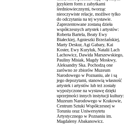
językiem form z zabytkami
średniowiecznymi, tworząc
nieoczywiste relacje, możliwe tylko
do odczytania na tej wystawie.
Zaprezentowane zostaną dzieła
współczesnych artystek i artystów:
Roberta Bartela, Beaty Ewy
Białeckiej, Agnieszki Brzeżańskiej,
Marty Deskur, Agi Gabary, Kai
Koster, Ewy Kuryluk, Natalii Lach
Lachowicz, Dawida Marszewskiego,
Pauliny Misiak, Magdy Moskwy,
Aleksandry Ska. Pochodzą one
zarówno ze zbiorów Muzeum
Narodowego w Poznaniu, ale i są
jego depozytami, stanowią własność
artystek i artystów lub też zostały
wypożyczone na wystawę dzięki
uprzejmości innych instytucji kultury:
Muzeum Narodowego w Krakowie,
Centrum Sztuki Współczesnej w
Toruniu oraz Uniwersytetu
Artystycznego w Poznaniu im.
Magdaleny Abakanowicz.