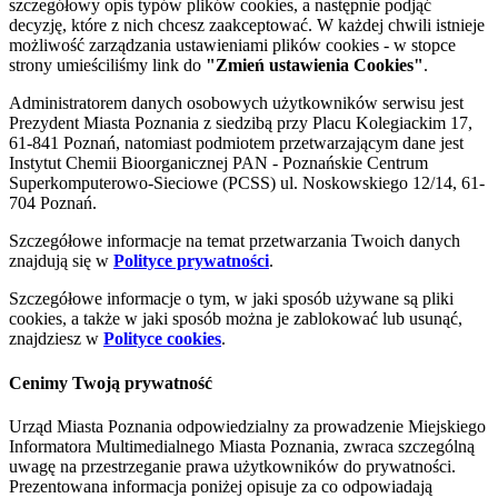
szczegółowy opis typów plików cookies, a następnie podjąć
decyzję, które z nich chcesz zaakceptować. W każdej chwili istnieje
możliwość zarządzania ustawieniami plików cookies - w stopce
strony umieściliśmy link do
"Zmień ustawienia Cookies"
.
Administratorem danych osobowych użytkowników serwisu jest
Prezydent Miasta Poznania z siedzibą przy Placu Kolegiackim 17,
61-841 Poznań, natomiast podmiotem przetwarzającym dane jest
Instytut Chemii Bioorganicznej PAN - Poznańskie Centrum
Superkomputerowo-Sieciowe (PCSS) ul. Noskowskiego 12/14, 61-
704 Poznań.
Szczegółowe informacje na temat przetwarzania Twoich danych
znajdują się w
Polityce prywatności
.
Szczegółowe informacje o tym, w jaki sposób używane są pliki
cookies, a także w jaki sposób można je zablokować lub usunąć,
znajdziesz w
Polityce cookies
.
Cenimy Twoją prywatność
Urząd Miasta Poznania odpowiedzialny za prowadzenie Miejskiego
Informatora Multimedialnego Miasta Poznania, zwraca szczególną
uwagę na przestrzeganie prawa użytkowników do prywatności.
Prezentowana informacja poniżej opisuje za co odpowiadają