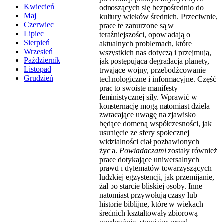
Kwiecień
odnoszących się bezpośrednio do
Maj
kultury wieków średnich. Przeciwnie,
Czerwiec
prace te zanurzone są w
Lipiec
teraźniejszości, opowiadają o
Sierpień
aktualnych problemach, które
Wrzesień
wszystkich nas dotyczą i przejmują,
Październik
jak postępująca degradacja planety,
Listopad
trwające wojny, przebodźcowanie
Grudzień
technologiczne i informacyjne. Część
prac to swoiste manifesty
feministycznej siły. Wprawić w
konsternację mogą natomiast dzieła
zwracające uwagę na zjawisko
będące domeną współczesności, jak
usunięcie ze sfery społecznej
widzialności ciał pozbawionych
życia.
Powiadaczami
zostały również
prace dotykające uniwersalnych
prawd i dylematów towarzyszących
ludzkiej egzystencji, jak przemijanie,
żal po starcie bliskiej osoby. Inne
natomiast przywołują czasy lub
historie biblijne, które w wiekach
średnich kształtowały zbiorową
wyobraźnię, stawiając przed