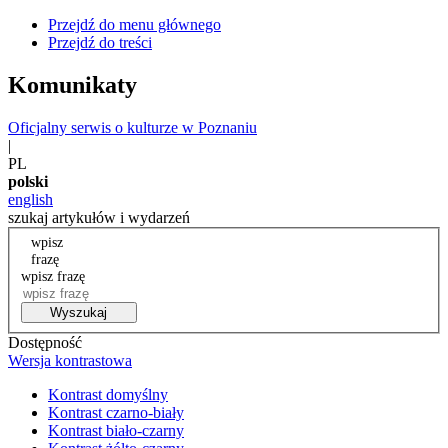
Przejdź do menu głównego
Przejdź do treści
Komunikaty
Oficjalny serwis o kulturze w Poznaniu
|
PL
polski
english
szukaj artykułów i wydarzeń
wpisz
frazę
wpisz frazę
Wyszukaj
Dostępność
Wersja kontrastowa
Kontrast domyślny
Kontrast czarno-biały
Kontrast biało-czarny