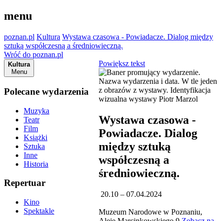
menu
poznan.pl
Kultura
Wystawa czasowa - Powiadacze. Dialog między
sztuką współczesną a średniowieczną.
Wróć do poznan.pl
Powiększ tekst
Kultura
Menu
Polecane wydarzenia
Muzyka
Wystawa czasowa -
Teatr
Film
Powiadacze. Dialog
Książki
między sztuką
Sztuka
Inne
współczesną a
Historia
średniowieczną.
Repertuar
20.10 – 07.04.2024
Kino
Spektakle
Muzeum Narodowe w Poznaniu,
Aleje Marcinkowskiego 9
Zobacz na