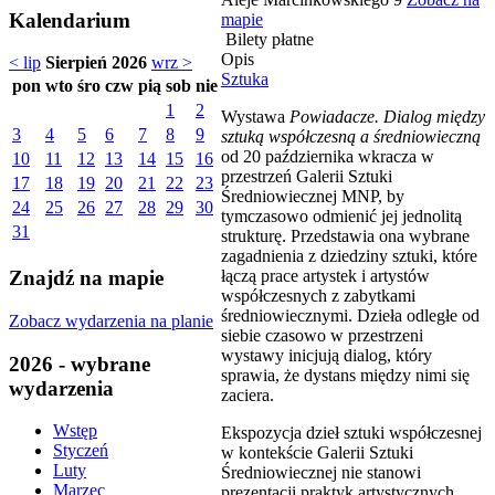
Kalendarium
mapie
Bilety płatne
Opis
< lip
Sierpień 2026
wrz >
Sztuka
pon
wto
śro
czw
pią
sob
nie
1
2
Wystawa
Powiadacze. Dialog między
3
4
5
6
7
8
9
sztuką współczesną a średniowieczną
od 20 października wkracza w
10
11
12
13
14
15
16
przestrzeń Galerii Sztuki
17
18
19
20
21
22
23
Średniowiecznej MNP, by
24
25
26
27
28
29
30
tymczasowo odmienić jej jednolitą
31
strukturę. Przedstawia ona wybrane
zagadnienia z dziedziny sztuki, które
łączą prace artystek i artystów
Znajdź na mapie
współczesnych z zabytkami
średniowiecznymi. Dzieła odległe od
Zobacz wydarzenia na planie
siebie czasowo w przestrzeni
wystawy inicjują dialog, który
2026 - wybrane
sprawia, że dystans między nimi się
wydarzenia
zaciera.
Wstęp
Ekspozycja dzieł sztuki współczesnej
Styczeń
w kontekście Galerii Sztuki
Luty
Średniowiecznej nie stanowi
Marzec
prezentacji praktyk artystycznych