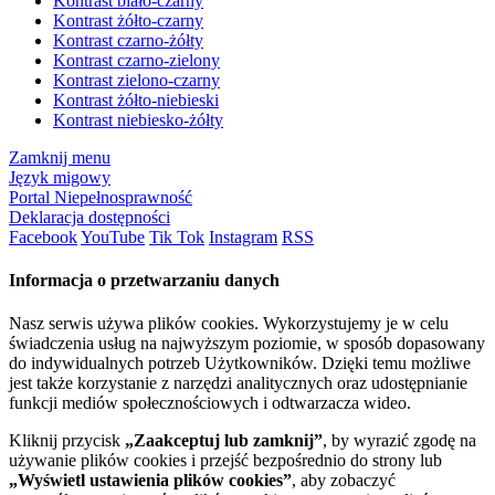
Kontrast biało-czarny
Kontrast żółto-czarny
Kontrast czarno-żółty
Kontrast czarno-zielony
Kontrast zielono-czarny
Kontrast żółto-niebieski
Kontrast niebiesko-żółty
Zamknij menu
Język migowy
Portal Niepełnosprawność
Deklaracja dostępności
Facebook
YouTube
Tik Tok
Instagram
RSS
Informacja o przetwarzaniu danych
Nasz serwis używa plików cookies. Wykorzystujemy je w celu
świadczenia usług na najwyższym poziomie, w sposób dopasowany
do indywidualnych potrzeb Użytkowników. Dzięki temu możliwe
jest także korzystanie z narzędzi analitycznych oraz udostępnianie
funkcji mediów społecznościowych i odtwarzacza wideo.
Kliknij przycisk
„Zaakceptuj lub zamknij”
, by wyrazić zgodę na
używanie plików cookies i przejść bezpośrednio do strony lub
„Wyświetl ustawienia plików cookies”
, aby zobaczyć